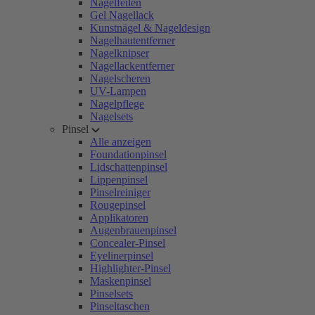
Nagelfeilen
Gel Nagellack
Kunstnägel & Nageldesign
Nagelhautentferner
Nagelknipser
Nagellackentferner
Nagelscheren
UV-Lampen
Nagelpflege
Nagelsets
Pinsel
Alle anzeigen
Foundationpinsel
Lidschattenpinsel
Lippenpinsel
Pinselreiniger
Rougepinsel
Applikatoren
Augenbrauenpinsel
Concealer-Pinsel
Eyelinerpinsel
Highlighter-Pinsel
Maskenpinsel
Pinselsets
Pinseltaschen