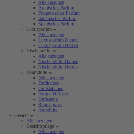
Alle anzeigen
Arabisches Parfum
Französisches Parfum
Italienisches Parfum
Spanisches Parfum
Luxusparfum
Alle anzeigen
Luxusparfum Damen
Luxusparfum Herren
Nischendüfte
Alle anzeigen
Nischendüfte Damen
Nischendüfte Herren
Raumdüfte
Alle anzeigen
Duftkerzen
Duftstäbchen
Aroma Diffuser
Duftsteine
Raumsprays
Autodüfte
Gesicht
Alle anzeigen
Gesichtspflege
Alle anzeigen