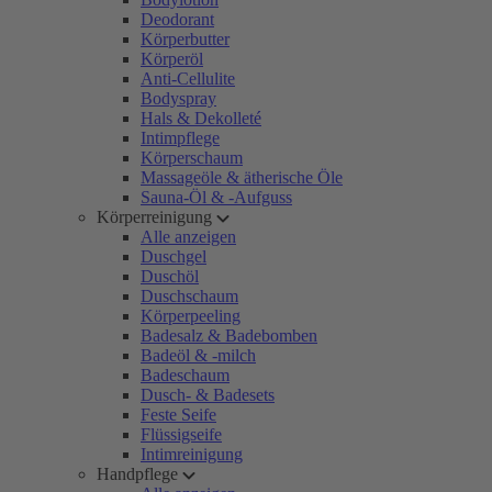
Deodorant
Körperbutter
Körperöl
Anti-Cellulite
Bodyspray
Hals & Dekolleté
Intimpflege
Körperschaum
Massageöle & ätherische Öle
Sauna-Öl & -Aufguss
Körperreinigung
Alle anzeigen
Duschgel
Duschöl
Duschschaum
Körperpeeling
Badesalz & Badebomben
Badeöl & -milch
Badeschaum
Dusch- & Badesets
Feste Seife
Flüssigseife
Intimreinigung
Handpflege