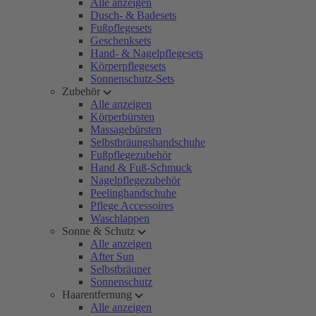
Alle anzeigen
Dusch- & Badesets
Fußpflegesets
Geschenksets
Hand- & Nagelpflegesets
Körperpflegesets
Sonnenschutz-Sets
Zubehör
Alle anzeigen
Körperbürsten
Massagebürsten
Selbstbräungshandschuhe
Fußpflegezubehör
Hand & Fuß-Schmuck
Nagelpflegezubehör
Peelinghandschuhe
Pflege Accessoires
Waschlappen
Sonne & Schutz
Alle anzeigen
After Sun
Selbstbräuner
Sonnenschutz
Haarentfernung
Alle anzeigen