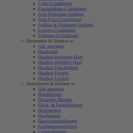
Color-Conditioner
Feuchtigkeits-Conditioner
Anti-Schuppen-Spülung
Anti-Frizz-Conditioner
Aufbau & Reparatur Spülung
Locken-Conditioner
Volumen-Conditioner
Haarmaske & Haarkur
Alle anzeigen
Haarbutter
Haarkur trockenes Haar
Haarkur gefärbtes Haar
Haarkur Feuchtigkeit
Haarkur Keratin
Haarkur Locken
Haarbürsten & Kämme
Alle anzeigen
Rundbürsten
Detangler-Bürsten
Flach- & Paddelbürsten
Holzbürsten
Haarkämme
Haarschneidekämme
Kopfmassagebürsten
Lockenkämme