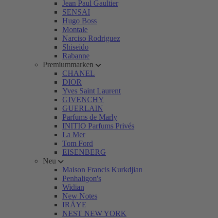
Jean Paul Gaultier
SENSAI
Hugo Boss
Montale
Narciso Rodriguez
Shiseido
Rabanne
Premiummarken
CHANEL
DIOR
Yves Saint Laurent
GIVENCHY
GUERLAIN
Parfums de Marly
INITIO Parfums Privés
La Mer
Tom Ford
EISENBERG
Neu
Maison Francis Kurkdjian
Penhaligon's
Widian
New Notes
IRÄYE
NEST NEW YORK