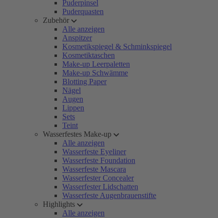
Puderpinsel
Puderquasten
Zubehör
Alle anzeigen
Anspitzer
Kosmetikspiegel & Schminkspiegel
Kosmetiktaschen
Make-up Leerpaletten
Make-up Schwämme
Blotting Paper
Nägel
Augen
Lippen
Sets
Teint
Wasserfestes Make-up
Alle anzeigen
Wasserfeste Eyeliner
Wasserfeste Foundation
Wasserfeste Mascara
Wasserfester Concealer
Wasserfester Lidschatten
Wasserfeste Augenbrauenstifte
Highlights
Alle anzeigen