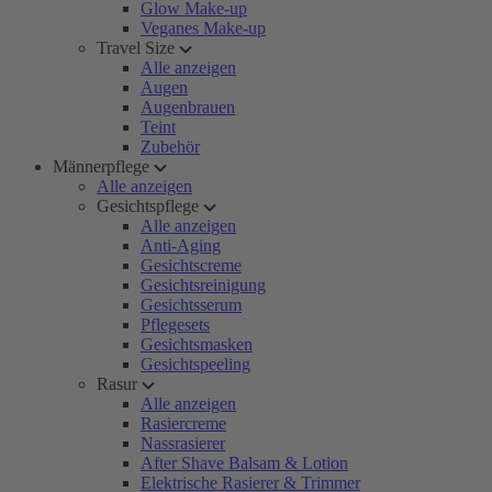
Glow Make-up
Veganes Make-up
Travel Size
Alle anzeigen
Augen
Augenbrauen
Teint
Zubehör
Männerpflege
Alle anzeigen
Gesichtspflege
Alle anzeigen
Anti-Aging
Gesichtscreme
Gesichtsreinigung
Gesichtsserum
Pflegesets
Gesichtsmasken
Gesichtspeeling
Rasur
Alle anzeigen
Rasiercreme
Nassrasierer
After Shave Balsam & Lotion
Elektrische Rasierer & Trimmer