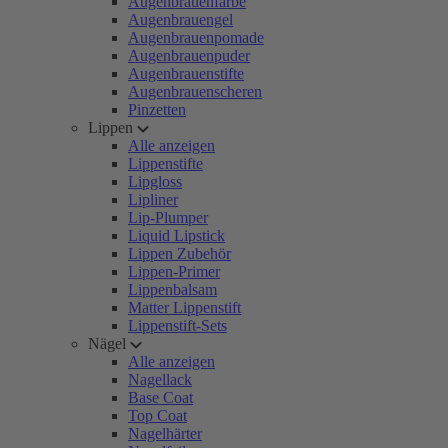
Augenbrauenfarbe
Augenbrauengel
Augenbrauenpomade
Augenbrauenpuder
Augenbrauenstifte
Augenbrauenscheren
Pinzetten
Lippen
Alle anzeigen
Lippenstifte
Lipgloss
Lipliner
Lip-Plumper
Liquid Lipstick
Lippen Zubehör
Lippen-Primer
Lippenbalsam
Matter Lippenstift
Lippenstift-Sets
Nägel
Alle anzeigen
Nagellack
Base Coat
Top Coat
Nagelhärter