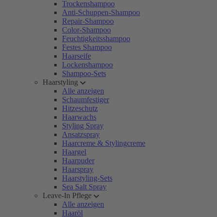
Trockenshampoo
Anti-Schuppen-Shampoo
Repair-Shampoo
Color-Shampoo
Feuchtigkeitsshampoo
Festes Shampoo
Haarseife
Lockenshampoo
Shampoo-Sets
Haarstyling
Alle anzeigen
Schaumfestiger
Hitzeschutz
Haarwachs
Styling Spray
Ansatzspray
Haarcreme & Stylingcreme
Haargel
Haarpuder
Haarspray
Haarstyling-Sets
Sea Salt Spray
Leave-In Pflege
Alle anzeigen
Haaröl