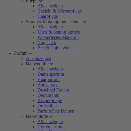
Pflege
Alle anzeigen
Gesicht & Körperpflege
Haarpflege
Sommer-Make-up und Trends
Alle anzeigen
Mists & Setting Sprays
Wasserfestes Make-up
Nagellack
Beach Hair stylen
Parfum
Alle anzeigen
Damendüfte
Alle anzeigen
Damenparfum
Haarparfum
Bodyspray
Duschgel Frauen
Deodorants
Körperpflege
Duftseifen
Parfum Sets Damen
Herrendüfte
Alle anzeigen
Herrenparfum