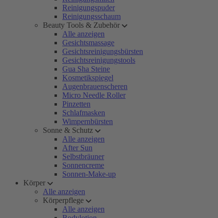
Reinigungspuder
Reinigungsschaum
Beauty Tools & Zubehör
Alle anzeigen
Gesichtsmassage
Gesichtsreinigungsbürsten
Gesichtsreinigungstools
Gua Sha Steine
Kosmetikspiegel
Augenbrauenscheren
Micro Needle Roller
Pinzetten
Schlafmasken
Wimpernbürsten
Sonne & Schutz
Alle anzeigen
After Sun
Selbstbräuner
Sonnencreme
Sonnen-Make-up
Körper
Alle anzeigen
Körperpflege
Alle anzeigen
Bodylotion