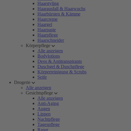
Haarstyling
Haarausfall & Haarwuchs
Haarbürsten & Kämme
Haarcreme
Haargel
Haarpaste
Haarpflege
Haarschneider
Körperpflege
Alle anzeigen
Bodylotions
Deos & Antitranspirants
Duschgel & Duschpflege
Körperreinigung & Scrubs
Seife
Drogerie
Alle anzeigen
Gesichtspflege
Alle anzeigen
Anti-Aging
Augen
Lippen
Nachtpflege
Tagespflege
Rasur