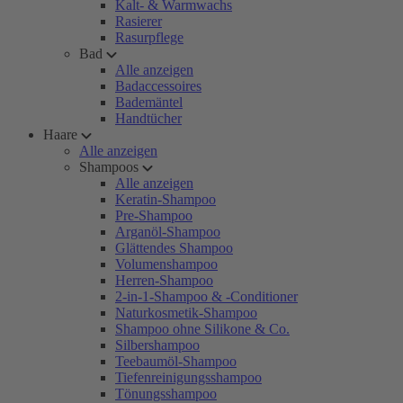
Kalt- & Warmwachs
Rasierer
Rasurpflege
Bad
Alle anzeigen
Badaccessoires
Bademäntel
Handtücher
Haare
Alle anzeigen
Shampoos
Alle anzeigen
Keratin-Shampoo
Pre-Shampoo
Arganöl-Shampoo
Glättendes Shampoo
Volumenshampoo
Herren-Shampoo
2-in-1-Shampoo & -Conditioner
Naturkosmetik-Shampoo
Shampoo ohne Silikone & Co.
Silbershampoo
Teebaumöl-Shampoo
Tiefenreinigungsshampoo
Tönungsshampoo