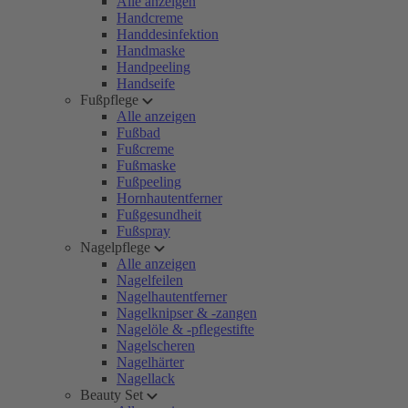
Alle anzeigen
Handcreme
Handdesinfektion
Handmaske
Handpeeling
Handseife
Fußpflege
Alle anzeigen
Fußbad
Fußcreme
Fußmaske
Fußpeeling
Hornhautentferner
Fußgesundheit
Fußspray
Nagelpflege
Alle anzeigen
Nagelfeilen
Nagelhautentferner
Nagelknipser & -zangen
Nagelöle & -pflegestifte
Nagelscheren
Nagelhärter
Nagellack
Beauty Set