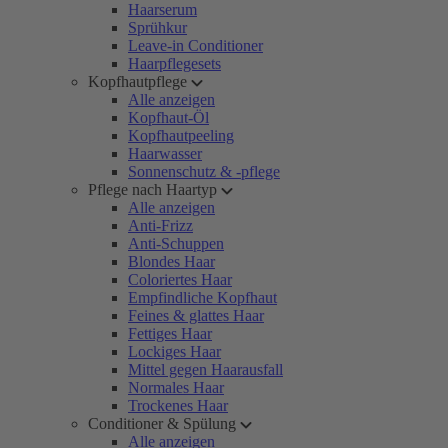
Haarserum
Sprühkur
Leave-in Conditioner
Haarpflegesets
Kopfhautpflege
Alle anzeigen
Kopfhaut-Öl
Kopfhautpeeling
Haarwasser
Sonnenschutz & -pflege
Pflege nach Haartyp
Alle anzeigen
Anti-Frizz
Anti-Schuppen
Blondes Haar
Coloriertes Haar
Empfindliche Kopfhaut
Feines & glattes Haar
Fettiges Haar
Lockiges Haar
Mittel gegen Haarausfall
Normales Haar
Trockenes Haar
Conditioner & Spülung
Alle anzeigen