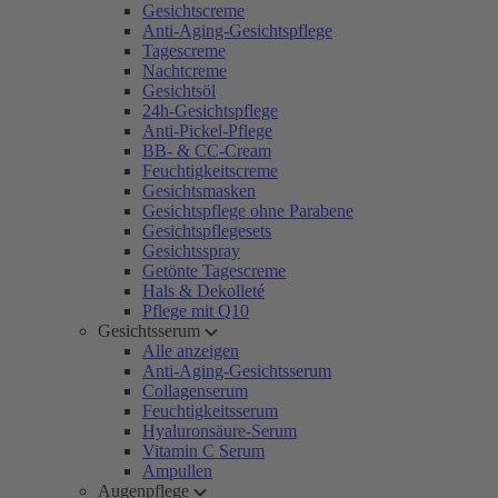
Gesichtscreme
Anti-Aging-Gesichtspflege
Tagescreme
Nachtcreme
Gesichtsöl
24h-Gesichtspflege
Anti-Pickel-Pflege
BB- & CC-Cream
Feuchtigkeitscreme
Gesichtsmasken
Gesichtspflege ohne Parabene
Gesichtspflegesets
Gesichtsspray
Getönte Tagescreme
Hals & Dekolleté
Pflege mit Q10
Gesichtsserum
Alle anzeigen
Anti-Aging-Gesichtsserum
Collagenserum
Feuchtigkeitsserum
Hyaluronsäure-Serum
Vitamin C Serum
Ampullen
Augenpflege