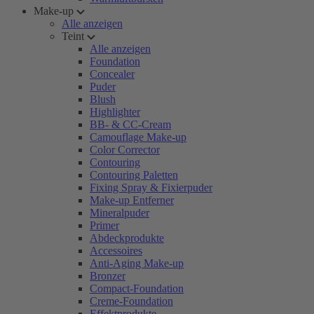
Make-up
Alle anzeigen
Teint
Alle anzeigen
Foundation
Concealer
Puder
Blush
Highlighter
BB- & CC-Cream
Camouflage Make-up
Color Corrector
Contouring
Contouring Paletten
Fixing Spray & Fixierpuder
Make-up Entferner
Mineralpuder
Primer
Abdeckprodukte
Accessoires
Anti-Aging Make-up
Bronzer
Compact-Foundation
Creme-Foundation
Effektprodukte