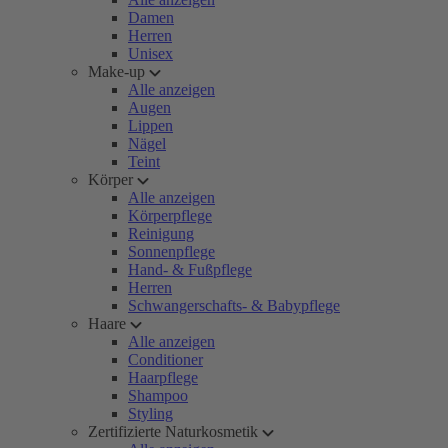
Damen
Herren
Unisex
Make-up
Alle anzeigen
Augen
Lippen
Nägel
Teint
Körper
Alle anzeigen
Körperpflege
Reinigung
Sonnenpflege
Hand- & Fußpflege
Herren
Schwangerschafts- & Babypflege
Haare
Alle anzeigen
Conditioner
Haarpflege
Shampoo
Styling
Zertifizierte Naturkosmetik