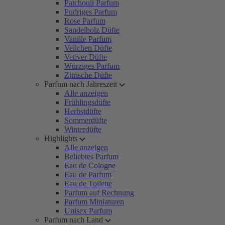
Patchouli Parfum
Pudriges Parfum
Rose Parfum
Sandelholz Düfte
Vanille Parfum
Veilchen Düfte
Vetiver Düfte
Würziges Parfum
Zitrische Düfte
Parfum nach Jahreszeit
Alle anzeigen
Frühlingsdüfte
Herbstdüfte
Sommerdüfte
Winterdüfte
Highlights
Alle anzeigen
Beliebtes Parfum
Eau de Cologne
Eau de Parfum
Eau de Toilette
Parfum auf Rechnung
Parfum Miniaturen
Unisex Parfum
Parfum nach Land