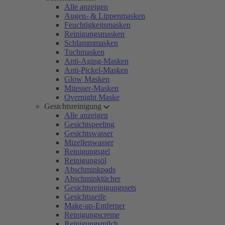
Alle anzeigen
Augen- & Lippenmasken
Feuchtigkeitsmasken
Reinigungsmasken
Schlammmasken
Tuchmasken
Anti-Aging-Masken
Anti-Pickel-Masken
Glow Masken
Mitesser-Masken
Overnight Maske
Gesichtsreinigung
Alle anzeigen
Gesichtspeeling
Gesichtswasser
Mizellenwasser
Reinigungsgel
Reinigungsöl
Abschminkpads
Abschminktücher
Gesichtsreinigungssets
Gesichtsseife
Make-up-Entferner
Reinigungscreme
Reinigungsmilch