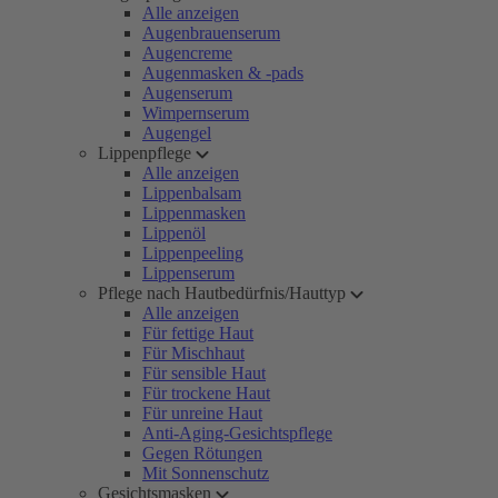
Alle anzeigen
Augenbrauenserum
Augencreme
Augenmasken & -pads
Augenserum
Wimpernserum
Augengel
Lippenpflege
Alle anzeigen
Lippenbalsam
Lippenmasken
Lippenöl
Lippenpeeling
Lippenserum
Pflege nach Hautbedürfnis/Hauttyp
Alle anzeigen
Für fettige Haut
Für Mischhaut
Für sensible Haut
Für trockene Haut
Für unreine Haut
Anti-Aging-Gesichtspflege
Gegen Rötungen
Mit Sonnenschutz
Gesichtsmasken