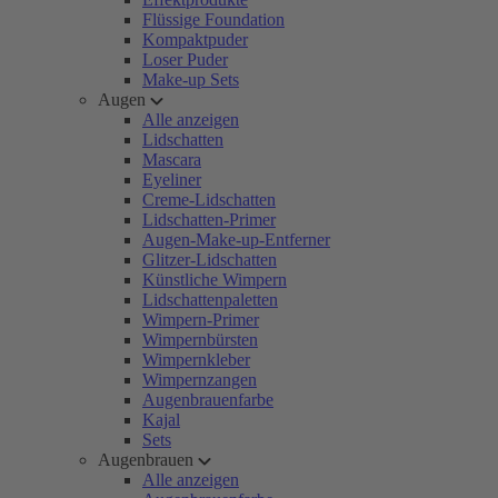
Flüssige Foundation
Kompaktpuder
Loser Puder
Make-up Sets
Augen
Alle anzeigen
Lidschatten
Mascara
Eyeliner
Creme-Lidschatten
Lidschatten-Primer
Augen-Make-up-Entferner
Glitzer-Lidschatten
Künstliche Wimpern
Lidschattenpaletten
Wimpern-Primer
Wimpernbürsten
Wimpernkleber
Wimpernzangen
Augenbrauenfarbe
Kajal
Sets
Augenbrauen
Alle anzeigen