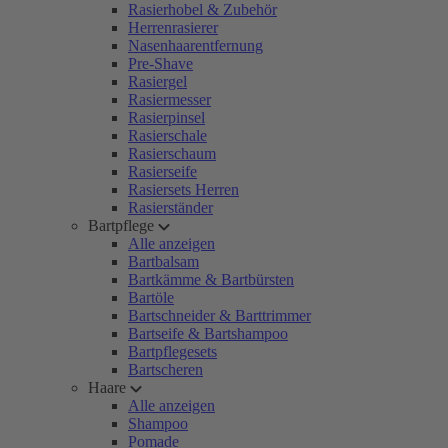
Rasierhobel & Zubehör
Herrenrasierer
Nasenhaarentfernung
Pre-Shave
Rasiergel
Rasiermesser
Rasierpinsel
Rasierschale
Rasierschaum
Rasierseife
Rasiersets Herren
Rasierständer
Bartpflege
Alle anzeigen
Bartbalsam
Bartkämme & Bartbürsten
Bartöle
Bartschneider & Barttrimmer
Bartseife & Bartshampoo
Bartpflegesets
Bartscheren
Haare
Alle anzeigen
Shampoo
Pomade