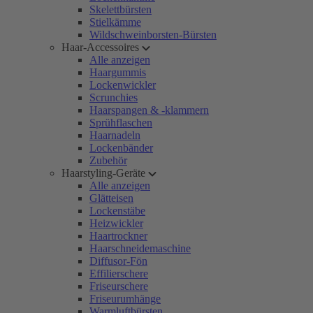
Skelettbürsten
Stielkämme
Wildschweinborsten-Bürsten
Haar-Accessoires
Alle anzeigen
Haargummis
Lockenwickler
Scrunchies
Haarspangen & -klammern
Sprühflaschen
Haarnadeln
Lockenbänder
Zubehör
Haarstyling-Geräte
Alle anzeigen
Glätteisen
Lockenstäbe
Heizwickler
Haartrockner
Haarschneidemaschine
Diffusor-Fön
Effilierschere
Friseurschere
Friseurumhänge
Warmluftbürsten