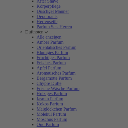
After Shave
Körperpflege
Duschgel Männer
Deodorants
Herrenseife
Parfum Sets Herren
Duftnoten
Alle anzeigen
Amber Parfum
Orientalisches Parfum
Blumiges Parfum
Fruchtiges Parfum
Frisches Parfum
Apfel Parfum
Aromatisches Parfum
Bergamotte Parfum
Chypre Düfte
Frische Wäsche Parfum
Holziges Parfum
Jasmin Parfum
Kokos Parfum
Maiglöckchen Parfum
Molekül Parfum
Moschus Parfum
Oud Parfum