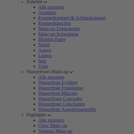
Zubehör
Alle anzeigen
Anspitzer
Kosmetikspiegel & Schminkspiegel
Kosmetiktaschen
Make-up Leerpaletten
Make-up Schwämme
Blotting Paper
Nägel
Augen
Lippen
Sets
Teint
Wasserfestes Make-up
Alle anzeigen
Wasserfeste Eyeliner
Wasserfeste Foundation
Wasserfeste Mascara
Wasserfester Concealer
Wasserfester Lidschatten
Wasserfeste Augenbrauenstifte
Highlights
Alle anzeigen
Glow Make-up
Veganes Make-up