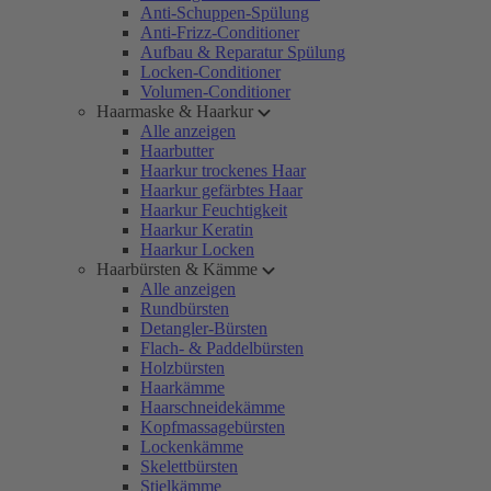
Anti-Schuppen-Spülung
Anti-Frizz-Conditioner
Aufbau & Reparatur Spülung
Locken-Conditioner
Volumen-Conditioner
Haarmaske & Haarkur
Alle anzeigen
Haarbutter
Haarkur trockenes Haar
Haarkur gefärbtes Haar
Haarkur Feuchtigkeit
Haarkur Keratin
Haarkur Locken
Haarbürsten & Kämme
Alle anzeigen
Rundbürsten
Detangler-Bürsten
Flach- & Paddelbürsten
Holzbürsten
Haarkämme
Haarschneidekämme
Kopfmassagebürsten
Lockenkämme
Skelettbürsten
Stielkämme