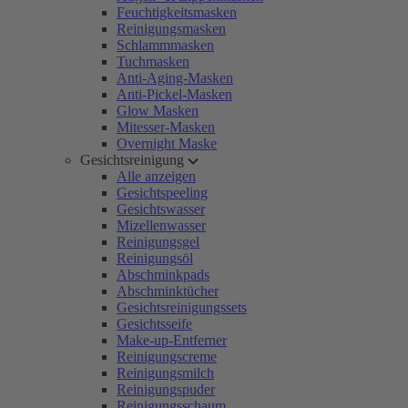
Feuchtigkeitsmasken
Reinigungsmasken
Schlammmasken
Tuchmasken
Anti-Aging-Masken
Anti-Pickel-Masken
Glow Masken
Mitesser-Masken
Overnight Maske
Gesichtsreinigung
Alle anzeigen
Gesichtspeeling
Gesichtswasser
Mizellenwasser
Reinigungsgel
Reinigungsöl
Abschminkpads
Abschminktücher
Gesichtsreinigungssets
Gesichtsseife
Make-up-Entferner
Reinigungscreme
Reinigungsmilch
Reinigungspuder
Reinigungsschaum