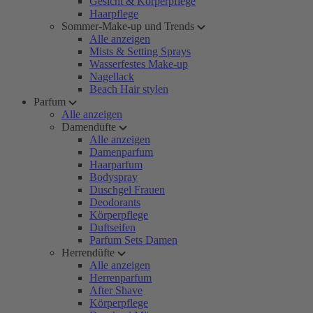
Gesicht & Körperpflege
Haarpflege
Sommer-Make-up und Trends
Alle anzeigen
Mists & Setting Sprays
Wasserfestes Make-up
Nagellack
Beach Hair stylen
Parfum
Alle anzeigen
Damendüfte
Alle anzeigen
Damenparfum
Haarparfum
Bodyspray
Duschgel Frauen
Deodorants
Körperpflege
Duftseifen
Parfum Sets Damen
Herrendüfte
Alle anzeigen
Herrenparfum
After Shave
Körperpflege