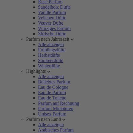
Rose Parfum
Sandelholz Düfte
Vanille Parfum
Veilchen Düfte
Vetiver Düfte
Würziges Parfum
Zitrische Düfte
Parfum nach Jahreszeit
Alle anzeigen
Frühlingsdüfte
Herbstdüfte
Sommerdüfte
Winterdüfte
Highlights
Alle anzeigen
Beliebtes Parfum
Eau de Cologne
Eau de Parfum
Eau de Toilette
Parfum auf Rechnung
Parfum Miniaturen
Unisex Parfum
Parfum nach Land
Alle anzeigen
Arabisches Parfum