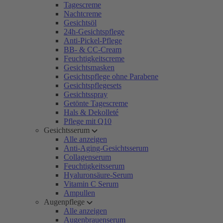
Tagescreme
Nachtcreme
Gesichtsöl
24h-Gesichtspflege
Anti-Pickel-Pflege
BB- & CC-Cream
Feuchtigkeitscreme
Gesichtsmasken
Gesichtspflege ohne Parabene
Gesichtspflegesets
Gesichtsspray
Getönte Tagescreme
Hals & Dekolleté
Pflege mit Q10
Gesichtsserum
Alle anzeigen
Anti-Aging-Gesichtsserum
Collagenserum
Feuchtigkeitsserum
Hyaluronsäure-Serum
Vitamin C Serum
Ampullen
Augenpflege
Alle anzeigen
Augenbrauenserum