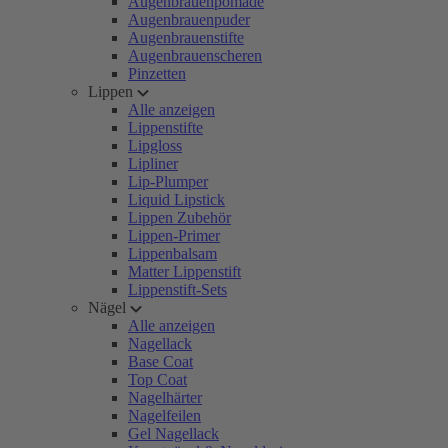
Augenbrauenpomade
Augenbrauenpuder
Augenbrauenstifte
Augenbrauenscheren
Pinzetten
Lippen
Alle anzeigen
Lippenstifte
Lipgloss
Lipliner
Lip-Plumper
Liquid Lipstick
Lippen Zubehör
Lippen-Primer
Lippenbalsam
Matter Lippenstift
Lippenstift-Sets
Nägel
Alle anzeigen
Nagellack
Base Coat
Top Coat
Nagelhärter
Nagelfeilen
Gel Nagellack