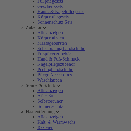
Fußpflegesets
Geschenksets
Hand- & Nagelpflegesets
Körperpflegesets
Sonnenschutz-Sets
Zubehör
Alle anzeigen
Körperbürsten
Massagebürsten
Selbstbräungshandschuhe
Fußpflegezubehör
Hand & Fuß-Schmuck
Nagelpflegezubehör
Peelinghandschuhe
Pflege Accessoires
Waschlappen
Sonne & Schutz
Alle anzeigen
After Sun
Selbstbräuner
Sonnenschutz
Haarentfernung
Alle anzeigen
Kalt- & Warmwachs
Rasierer