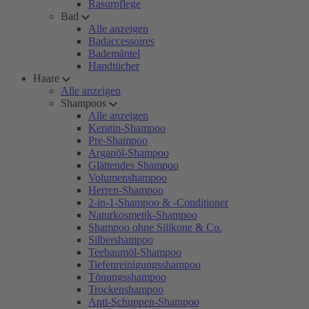
Rasurpflege
Bad
Alle anzeigen
Badaccessoires
Bademäntel
Handtücher
Haare
Alle anzeigen
Shampoos
Alle anzeigen
Keratin-Shampoo
Pre-Shampoo
Arganöl-Shampoo
Glättendes Shampoo
Volumenshampoo
Herren-Shampoo
2-in-1-Shampoo & -Conditioner
Naturkosmetik-Shampoo
Shampoo ohne Silikone & Co.
Silbershampoo
Teebaumöl-Shampoo
Tiefenreinigungsshampoo
Tönungsshampoo
Trockenshampoo
Anti-Schuppen-Shampoo