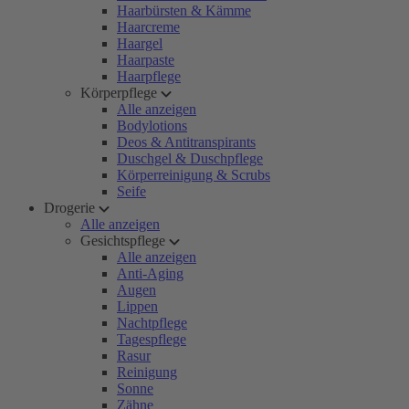
Haarbürsten & Kämme
Haarcreme
Haargel
Haarpaste
Haarpflege
Körperpflege
Alle anzeigen
Bodylotions
Deos & Antitranspirants
Duschgel & Duschpflege
Körperreinigung & Scrubs
Seife
Drogerie
Alle anzeigen
Gesichtspflege
Alle anzeigen
Anti-Aging
Augen
Lippen
Nachtpflege
Tagespflege
Rasur
Reinigung
Sonne
Zähne