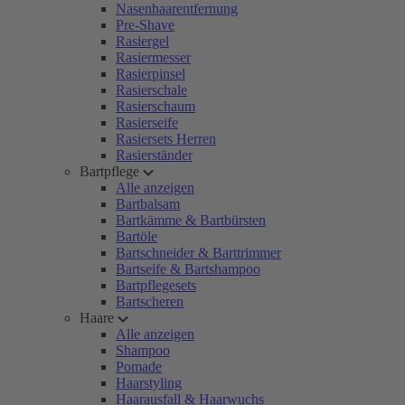
Nasenhaarentfernung
Pre-Shave
Rasiergel
Rasiermesser
Rasierpinsel
Rasierschale
Rasierschaum
Rasierseife
Rasiersets Herren
Rasierständer
Bartpflege
Alle anzeigen
Bartbalsam
Bartkämme & Bartbürsten
Bartöle
Bartschneider & Barttrimmer
Bartseife & Bartshampoo
Bartpflegesets
Bartscheren
Haare
Alle anzeigen
Shampoo
Pomade
Haarstyling
Haarausfall & Haarwuchs