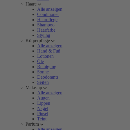
Haare
Alle anzeigen
Conditioner
Haarpflege
Shampoo
Haarfarbe
Styling
Körperpflege
Alle anzeigen
Hand & Fuß
Lotionen
Öle
Reinigung
Sonne
Deodorants
Seifen
Make-up
Alle anzeigen
Augen
Lippen
Nägel
Pinsel
Teint
Parfum
Alle anzeigen