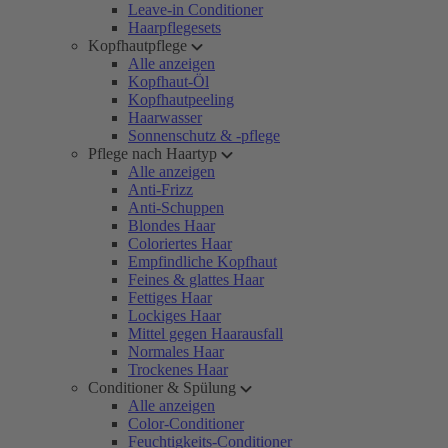
Leave-in Conditioner
Haarpflegesets
Kopfhautpflege
Alle anzeigen
Kopfhaut-Öl
Kopfhautpeeling
Haarwasser
Sonnenschutz & -pflege
Pflege nach Haartyp
Alle anzeigen
Anti-Frizz
Anti-Schuppen
Blondes Haar
Coloriertes Haar
Empfindliche Kopfhaut
Feines & glattes Haar
Fettiges Haar
Lockiges Haar
Mittel gegen Haarausfall
Normales Haar
Trockenes Haar
Conditioner & Spülung
Alle anzeigen
Color-Conditioner
Feuchtigkeits-Conditioner