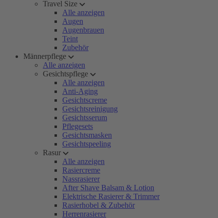
Travel Size
Alle anzeigen
Augen
Augenbrauen
Teint
Zubehör
Männerpflege
Alle anzeigen
Gesichtspflege
Alle anzeigen
Anti-Aging
Gesichtscreme
Gesichtsreinigung
Gesichtsserum
Pflegesets
Gesichtsmasken
Gesichtspeeling
Rasur
Alle anzeigen
Rasiercreme
Nassrasierer
After Shave Balsam & Lotion
Elektrische Rasierer & Trimmer
Rasierhobel & Zubehör
Herrenrasierer