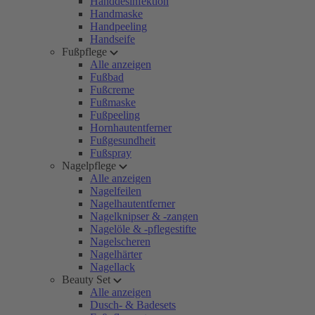
Handdesinfektion
Handmaske
Handpeeling
Handseife
Fußpflege
Alle anzeigen
Fußbad
Fußcreme
Fußmaske
Fußpeeling
Hornhautentferner
Fußgesundheit
Fußspray
Nagelpflege
Alle anzeigen
Nagelfeilen
Nagelhautentferner
Nagelknipser & -zangen
Nagelöle & -pflegestifte
Nagelscheren
Nagelhärter
Nagellack
Beauty Set
Alle anzeigen
Dusch- & Badesets