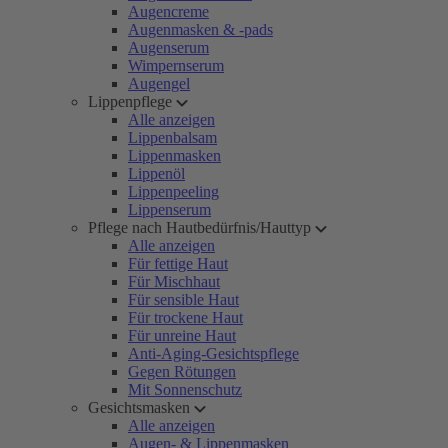
Augencreme
Augenmasken & -pads
Augenserum
Wimpernserum
Augengel
Lippenpflege
Alle anzeigen
Lippenbalsam
Lippenmasken
Lippenöl
Lippenpeeling
Lippenserum
Pflege nach Hautbedürfnis/Hauttyp
Alle anzeigen
Für fettige Haut
Für Mischhaut
Für sensible Haut
Für trockene Haut
Für unreine Haut
Anti-Aging-Gesichtspflege
Gegen Rötungen
Mit Sonnenschutz
Gesichtsmasken
Alle anzeigen
Augen- & Lippenmasken