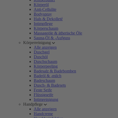
Körperöl
Anti-Cellulite
Bodyspray
Hals & Dekolleté
Intimpflege
Körperschaum
Massageöle & ätherische Öle
Sauna-Öl & -Aufguss
Körperreinigung
Alle anzeigen
Duschgel
Duschöl
Duschschaum
Körperpeeling
Badesalz & Badebomben
Badeöl & -milch
Badeschaum
Dusch- & Badesets
Feste Seife
Flüssigseife
Intimreinigung
Handpflege
Alle anzeigen
Handcreme