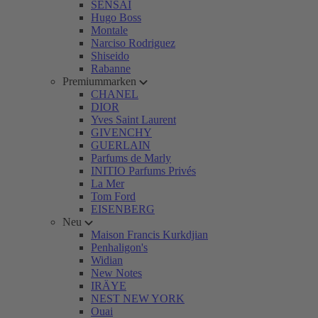
SENSAI
Hugo Boss
Montale
Narciso Rodriguez
Shiseido
Rabanne
Premiummarken
CHANEL
DIOR
Yves Saint Laurent
GIVENCHY
GUERLAIN
Parfums de Marly
INITIO Parfums Privés
La Mer
Tom Ford
EISENBERG
Neu
Maison Francis Kurkdjian
Penhaligon's
Widian
New Notes
IRÄYE
NEST NEW YORK
Ouai