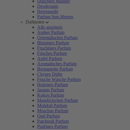
Duschgel Männer
Deodorants
Herrenseife
Parfum Sets Herren
Duftnoten
Alle anzeigen
Amber Parfum
Orientalisches Parfum
Blumiges Parfum
Fruchtiges Parfum
Frisches Parfum
Apfel Parfum
Aromatisches Parfum
Bergamotte Parfum
Chypre Düfte
Frische Wäsche Parfum
Holziges Parfum
Jasmin Parfum
Kokos Parfum
Maiglöckchen Parfum
Molekül Parfum
Moschus Parfum
Oud Parfum
Patchouli Parfum
Pudriges Parfum