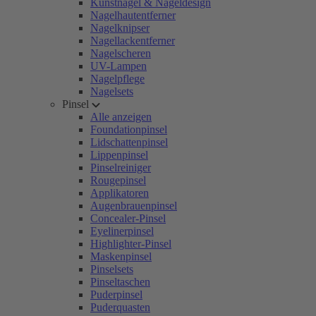
Kunstnägel & Nageldesign
Nagelhautentferner
Nagelknipser
Nagellackentferner
Nagelscheren
UV-Lampen
Nagelpflege
Nagelsets
Pinsel
Alle anzeigen
Foundationpinsel
Lidschattenpinsel
Lippenpinsel
Pinselreiniger
Rougepinsel
Applikatoren
Augenbrauenpinsel
Concealer-Pinsel
Eyelinerpinsel
Highlighter-Pinsel
Maskenpinsel
Pinselsets
Pinseltaschen
Puderpinsel
Puderquasten