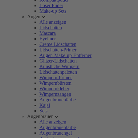
Loser Puder
Make-up Sets
Augen
Alle anzeigen
Lidschatten
Mascara
Eyeliner
Creme-Lidschatten
Lidschatten-Primer
Augen-Make-up-Entferner
Glitzer-Lidschatten
Künstliche Wimpern
Lidschattenpaletten
Wimpern-Primer
Wimpernbürsten
Wimpernkleber
Wimpernzangen
Augenbrauenfarbe
Kajal
Sets
Augenbrauen
Alle anzeigen
Augenbrauenfarbe
Augenbrauengel