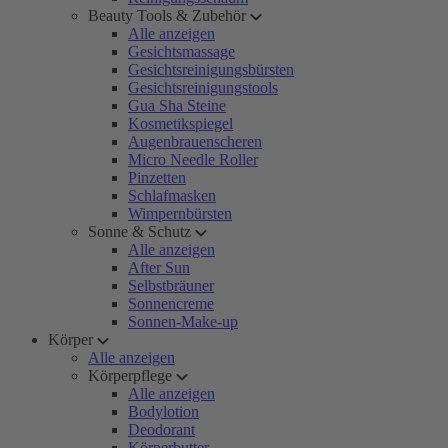
Beauty Tools & Zubehör
Alle anzeigen
Gesichtsmassage
Gesichtsreinigungsbürsten
Gesichtsreinigungstools
Gua Sha Steine
Kosmetikspiegel
Augenbrauenscheren
Micro Needle Roller
Pinzetten
Schlafmasken
Wimpernbürsten
Sonne & Schutz
Alle anzeigen
After Sun
Selbstbräuner
Sonnencreme
Sonnen-Make-up
Körper
Alle anzeigen
Körperpflege
Alle anzeigen
Bodylotion
Deodorant
Körperbutter