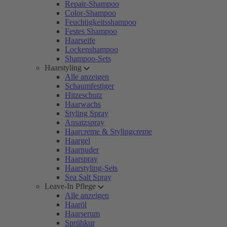
Repair-Shampoo
Color-Shampoo
Feuchtigkeitsshampoo
Festes Shampoo
Haarseife
Lockenshampoo
Shampoo-Sets
Haarstyling
Alle anzeigen
Schaumfestiger
Hitzeschutz
Haarwachs
Styling Spray
Ansatzspray
Haarcreme & Stylingcreme
Haargel
Haarpuder
Haarspray
Haarstyling-Sets
Sea Salt Spray
Leave-In Pflege
Alle anzeigen
Haaröl
Haarserum
Sprühkur