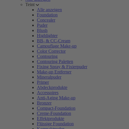
Teint
Alle anzeigen
Foundation
Concealer
Puder
Blush
Highlighter
BB- & CC-Cream
Camouflage Make-up
Color Corrector
Contouring
Contouring Paletten
Fixing Spray & Fixierpuder
Make-up Entferner
Mineralpuder
Primer
Abdeckprodukte
Accessoires
Anti-Aging Make-up
Bronzer
Compact-Foundation
Creme-Foundation
Effektprodukte
Flüssige Foundation
Kompaktpuder