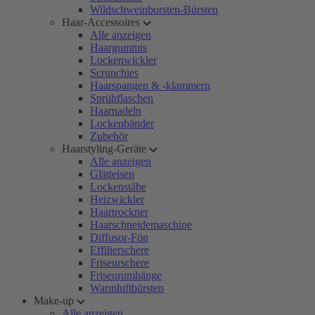
Wildschweinborsten-Bürsten
Haar-Accessoires
Alle anzeigen
Haargummis
Lockenwickler
Scrunchies
Haarspangen & -klammern
Sprühflaschen
Haarnadeln
Lockenbänder
Zubehör
Haarstyling-Geräte
Alle anzeigen
Glätteisen
Lockenstäbe
Heizwickler
Haartrockner
Haarschneidemaschine
Diffusor-Fön
Effilierschere
Friseurschere
Friseurumhänge
Warmluftbürsten
Make-up
Alle anzeigen