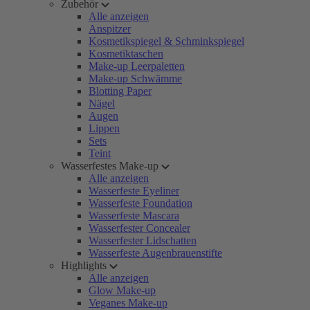
Zubehör
Alle anzeigen
Anspitzer
Kosmetikspiegel & Schminkspiegel
Kosmetiktaschen
Make-up Leerpaletten
Make-up Schwämme
Blotting Paper
Nägel
Augen
Lippen
Sets
Teint
Wasserfestes Make-up
Alle anzeigen
Wasserfeste Eyeliner
Wasserfeste Foundation
Wasserfeste Mascara
Wasserfester Concealer
Wasserfester Lidschatten
Wasserfeste Augenbrauenstifte
Highlights
Alle anzeigen
Glow Make-up
Veganes Make-up