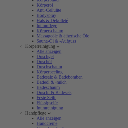
Körperöl
Anti-Cellulite
Bodyspray
Hals & Dekolleté
Intimpflege
Körperschaum
Massageöle & ätherische Öle
Sauna-Öl & -Aufguss
Körperreinigung
Alle anzeigen
Duschgel
Duschöl
Duschschaum
Körperpeeling
Badesalz & Badebomben
Badeöl & -milch
Badeschaum
Dusch- & Badesets
Feste Seife
Flüssigseife
Intimreinigung
Handpflege
Alle anzeigen
Handcreme