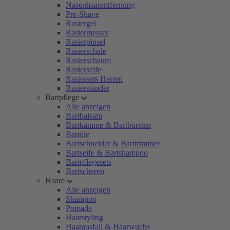
Nasenhaarentfernung
Pre-Shave
Rasiergel
Rasiermesser
Rasierpinsel
Rasierschale
Rasierschaum
Rasierseife
Rasiersets Herren
Rasierständer
Bartpflege
Alle anzeigen
Bartbalsam
Bartkämme & Bartbürsten
Bartöle
Bartschneider & Barttrimmer
Bartseife & Bartshampoo
Bartpflegesets
Bartscheren
Haare
Alle anzeigen
Shampoo
Pomade
Haarstyling
Haarausfall & Haarwuchs