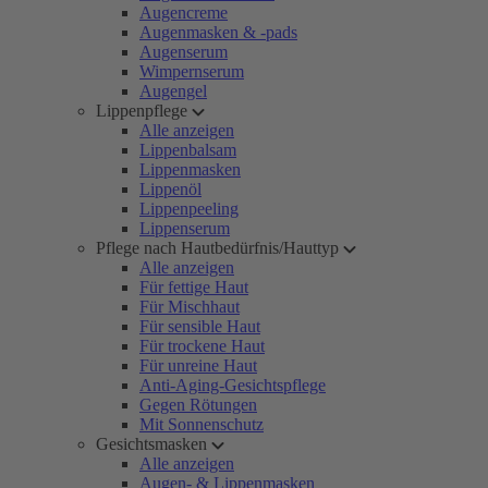
Augencreme
Augenmasken & -pads
Augenserum
Wimpernserum
Augengel
Lippenpflege
Alle anzeigen
Lippenbalsam
Lippenmasken
Lippenöl
Lippenpeeling
Lippenserum
Pflege nach Hautbedürfnis/Hauttyp
Alle anzeigen
Für fettige Haut
Für Mischhaut
Für sensible Haut
Für trockene Haut
Für unreine Haut
Anti-Aging-Gesichtspflege
Gegen Rötungen
Mit Sonnenschutz
Gesichtsmasken
Alle anzeigen
Augen- & Lippenmasken