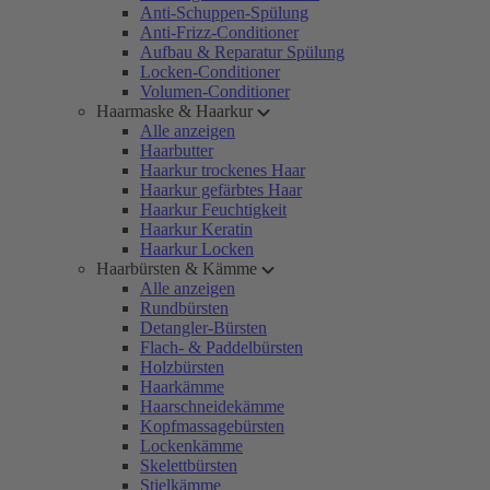
Anti-Schuppen-Spülung
Anti-Frizz-Conditioner
Aufbau & Reparatur Spülung
Locken-Conditioner
Volumen-Conditioner
Haarmaske & Haarkur
Alle anzeigen
Haarbutter
Haarkur trockenes Haar
Haarkur gefärbtes Haar
Haarkur Feuchtigkeit
Haarkur Keratin
Haarkur Locken
Haarbürsten & Kämme
Alle anzeigen
Rundbürsten
Detangler-Bürsten
Flach- & Paddelbürsten
Holzbürsten
Haarkämme
Haarschneidekämme
Kopfmassagebürsten
Lockenkämme
Skelettbürsten
Stielkämme