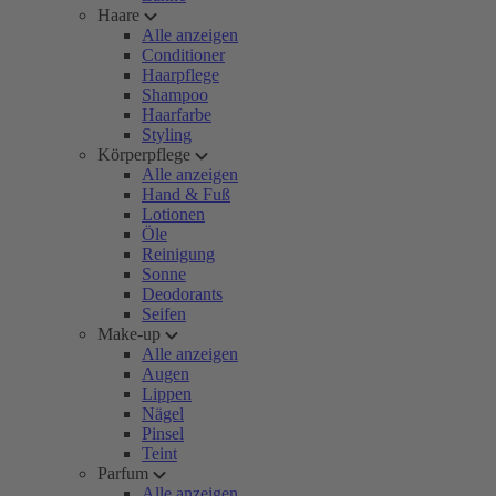
Haare
Alle anzeigen
Conditioner
Haarpflege
Shampoo
Haarfarbe
Styling
Körperpflege
Alle anzeigen
Hand & Fuß
Lotionen
Öle
Reinigung
Sonne
Deodorants
Seifen
Make-up
Alle anzeigen
Augen
Lippen
Nägel
Pinsel
Teint
Parfum
Alle anzeigen