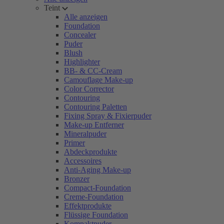
Teint
Alle anzeigen
Foundation
Concealer
Puder
Blush
Highlighter
BB- & CC-Cream
Camouflage Make-up
Color Corrector
Contouring
Contouring Paletten
Fixing Spray & Fixierpuder
Make-up Entferner
Mineralpuder
Primer
Abdeckprodukte
Accessoires
Anti-Aging Make-up
Bronzer
Compact-Foundation
Creme-Foundation
Effektprodukte
Flüssige Foundation
Kompaktpuder