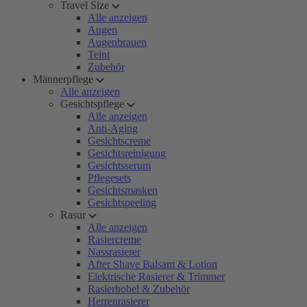
Travel Size
Alle anzeigen
Augen
Augenbrauen
Teint
Zubehör
Männerpflege
Alle anzeigen
Gesichtspflege
Alle anzeigen
Anti-Aging
Gesichtscreme
Gesichtsreinigung
Gesichtsserum
Pflegesets
Gesichtsmasken
Gesichtspeeling
Rasur
Alle anzeigen
Rasiercreme
Nassrasierer
After Shave Balsam & Lotion
Elektrische Rasierer & Trimmer
Rasierhobel & Zubehör
Herrenrasierer