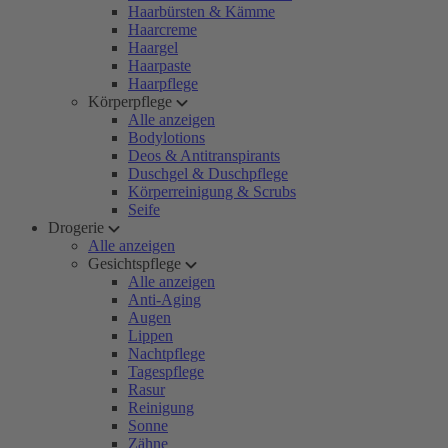
Haarbürsten & Kämme
Haarcreme
Haargel
Haarpaste
Haarpflege
Körperpflege
Alle anzeigen
Bodylotions
Deos & Antitranspirants
Duschgel & Duschpflege
Körperreinigung & Scrubs
Seife
Drogerie
Alle anzeigen
Gesichtspflege
Alle anzeigen
Anti-Aging
Augen
Lippen
Nachtpflege
Tagespflege
Rasur
Reinigung
Sonne
Zähne