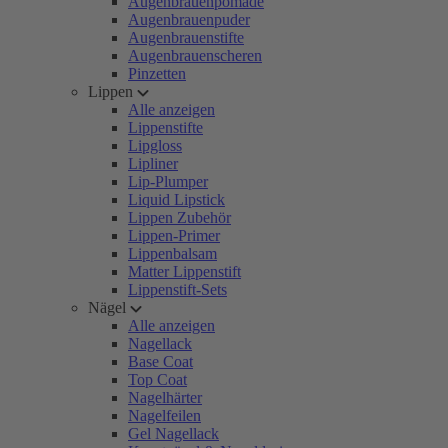
Augenbrauenpomade
Augenbrauenpuder
Augenbrauenstifte
Augenbrauenscheren
Pinzetten
Lippen
Alle anzeigen
Lippenstifte
Lipgloss
Lipliner
Lip-Plumper
Liquid Lipstick
Lippen Zubehör
Lippen-Primer
Lippenbalsam
Matter Lippenstift
Lippenstift-Sets
Nägel
Alle anzeigen
Nagellack
Base Coat
Top Coat
Nagelhärter
Nagelfeilen
Gel Nagellack