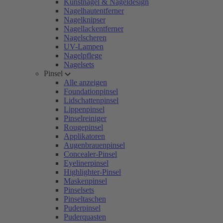
Kunstnägel & Nageldesign
Nagelhautentferner
Nagelknipser
Nagellackentferner
Nagelscheren
UV-Lampen
Nagelpflege
Nagelsets
Pinsel
Alle anzeigen
Foundationpinsel
Lidschattenpinsel
Lippenpinsel
Pinselreiniger
Rougepinsel
Applikatoren
Augenbrauenpinsel
Concealer-Pinsel
Eyelinerpinsel
Highlighter-Pinsel
Maskenpinsel
Pinselsets
Pinseltaschen
Puderpinsel
Puderquasten