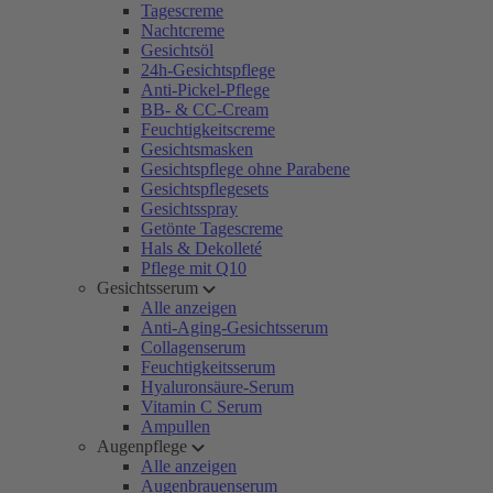
Tagescreme
Nachtcreme
Gesichtsöl
24h-Gesichtspflege
Anti-Pickel-Pflege
BB- & CC-Cream
Feuchtigkeitscreme
Gesichtsmasken
Gesichtspflege ohne Parabene
Gesichtspflegesets
Gesichtsspray
Getönte Tagescreme
Hals & Dekolleté
Pflege mit Q10
Gesichtsserum
Alle anzeigen
Anti-Aging-Gesichtsserum
Collagenserum
Feuchtigkeitsserum
Hyaluronsäure-Serum
Vitamin C Serum
Ampullen
Augenpflege
Alle anzeigen
Augenbrauenserum