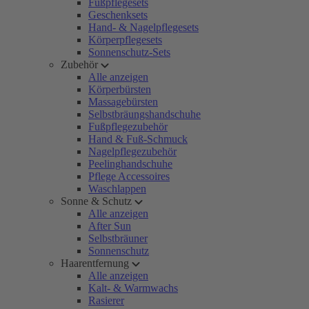
Fußpflegesets
Geschenksets
Hand- & Nagelpflegesets
Körperpflegesets
Sonnenschutz-Sets
Zubehör
Alle anzeigen
Körperbürsten
Massagebürsten
Selbstbräungshandschuhe
Fußpflegezubehör
Hand & Fuß-Schmuck
Nagelpflegezubehör
Peelinghandschuhe
Pflege Accessoires
Waschlappen
Sonne & Schutz
Alle anzeigen
After Sun
Selbstbräuner
Sonnenschutz
Haarentfernung
Alle anzeigen
Kalt- & Warmwachs
Rasierer