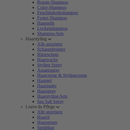
Repair-Shampoo
Color-Shampoo
Feuchtigkeitsshampoo
Festes Shampoo
Haarseife
Lockenshampoo
Shampoo-Sets
Haarstyling
Alle anzeigen
Schaumfestiger
Hitzeschutz
Haarwachs
Styling Spray
Ansatzspray
Haarcreme & Stylingcreme
Haargel
Haarpuder
Haarspray
Haarstyling-Sets
Sea Salt Spray
Leave-In Pflege
Alle anzeigen
Haaröl
Haarserum
Sprühkur