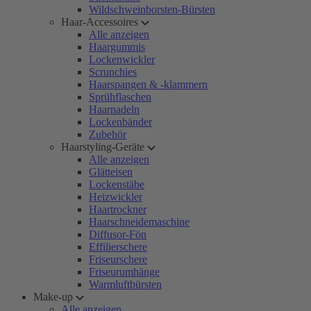
Wildschweinborsten-Bürsten
Haar-Accessoires
Alle anzeigen
Haargummis
Lockenwickler
Scrunchies
Haarspangen & -klammern
Sprühflaschen
Haarnadeln
Lockenbänder
Zubehör
Haarstyling-Geräte
Alle anzeigen
Glätteisen
Lockenstäbe
Heizwickler
Haartrockner
Haarschneidemaschine
Diffusor-Fön
Effilierschere
Friseurschere
Friseurumhänge
Warmluftbürsten
Make-up
Alle anzeigen