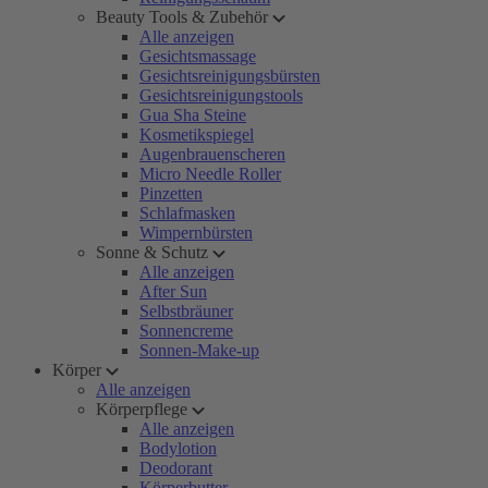
Beauty Tools & Zubehör
Alle anzeigen
Gesichtsmassage
Gesichtsreinigungsbürsten
Gesichtsreinigungstools
Gua Sha Steine
Kosmetikspiegel
Augenbrauenscheren
Micro Needle Roller
Pinzetten
Schlafmasken
Wimpernbürsten
Sonne & Schutz
Alle anzeigen
After Sun
Selbstbräuner
Sonnencreme
Sonnen-Make-up
Körper
Alle anzeigen
Körperpflege
Alle anzeigen
Bodylotion
Deodorant
Körperbutter