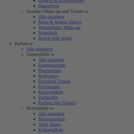
Gesicht & Körperpflege
Haarpflege
Sommer-Make-up und Trends
Alle anzeigen
Mists & Setting Sprays
Wasserfestes Make-up
Nagellack
Beach Hair stylen
Parfum
Alle anzeigen
Damendüfte
Alle anzeigen
Damenparfum
Haarparfum
Bodyspray
Duschgel Frauen
Deodorants
Körperpflege
Duftseifen
Parfum Sets Damen
Herrendüfte
Alle anzeigen
Herrenparfum
After Shave
Körperpflege