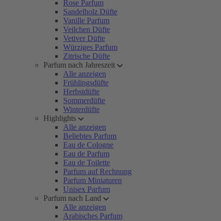
Rose Parfum
Sandelholz Düfte
Vanille Parfum
Veilchen Düfte
Vetiver Düfte
Würziges Parfum
Zitrische Düfte
Parfum nach Jahreszeit
Alle anzeigen
Frühlingsdüfte
Herbstdüfte
Sommerdüfte
Winterdüfte
Highlights
Alle anzeigen
Beliebtes Parfum
Eau de Cologne
Eau de Parfum
Eau de Toilette
Parfum auf Rechnung
Parfum Miniaturen
Unisex Parfum
Parfum nach Land
Alle anzeigen
Arabisches Parfum