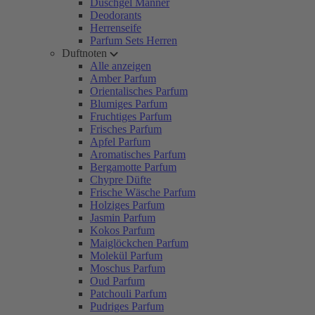
Duschgel Männer
Deodorants
Herrenseife
Parfum Sets Herren
Duftnoten
Alle anzeigen
Amber Parfum
Orientalisches Parfum
Blumiges Parfum
Fruchtiges Parfum
Frisches Parfum
Apfel Parfum
Aromatisches Parfum
Bergamotte Parfum
Chypre Düfte
Frische Wäsche Parfum
Holziges Parfum
Jasmin Parfum
Kokos Parfum
Maiglöckchen Parfum
Molekül Parfum
Moschus Parfum
Oud Parfum
Patchouli Parfum
Pudriges Parfum