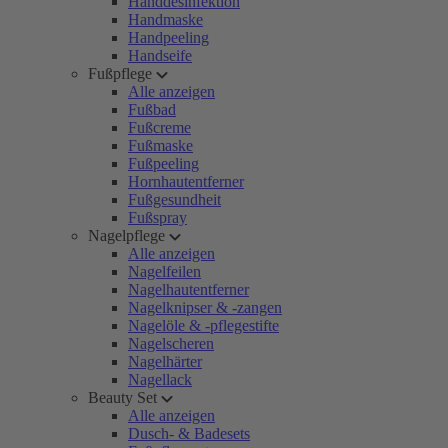
Handdesinfektion
Handmaske
Handpeeling
Handseife
Fußpflege
Alle anzeigen
Fußbad
Fußcreme
Fußmaske
Fußpeeling
Hornhautentferner
Fußgesundheit
Fußspray
Nagelpflege
Alle anzeigen
Nagelfeilen
Nagelhautentferner
Nagelknipser & -zangen
Nagelöle & -pflegestifte
Nagelscheren
Nagelhärter
Nagellack
Beauty Set
Alle anzeigen
Dusch- & Badesets