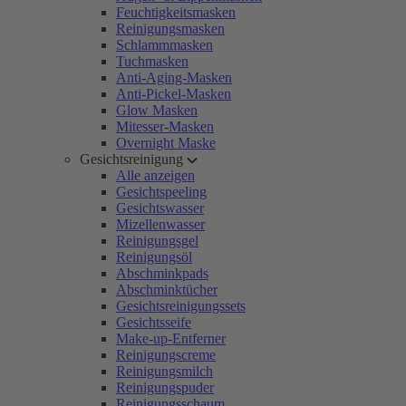
Feuchtigkeitsmasken
Reinigungsmasken
Schlammmasken
Tuchmasken
Anti-Aging-Masken
Anti-Pickel-Masken
Glow Masken
Mitesser-Masken
Overnight Maske
Gesichtsreinigung
Alle anzeigen
Gesichtspeeling
Gesichtswasser
Mizellenwasser
Reinigungsgel
Reinigungsöl
Abschminkpads
Abschminktücher
Gesichtsreinigungssets
Gesichtsseife
Make-up-Entferner
Reinigungscreme
Reinigungsmilch
Reinigungspuder
Reinigungsschaum