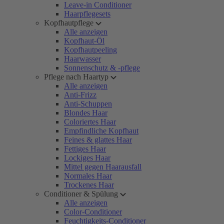
Leave-in Conditioner
Haarpflegesets
Kopfhautpflege
Alle anzeigen
Kopfhaut-Öl
Kopfhautpeeling
Haarwasser
Sonnenschutz & -pflege
Pflege nach Haartyp
Alle anzeigen
Anti-Frizz
Anti-Schuppen
Blondes Haar
Coloriertes Haar
Empfindliche Kopfhaut
Feines & glattes Haar
Fettiges Haar
Lockiges Haar
Mittel gegen Haarausfall
Normales Haar
Trockenes Haar
Conditioner & Spülung
Alle anzeigen
Color-Conditioner
Feuchtigkeits-Conditioner