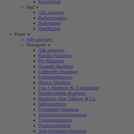
Rasurpflege
Bad
Alle anzeigen
Badaccessoires
Bademäntel
Handtücher
Haare
Alle anzeigen
Shampoos
Alle anzeigen
Keratin-Shampoo
Pre-Shampoo
Arganöl-Shampoo
Glättendes Shampoo
Volumenshampoo
Herren-Shampoo
2-in-1-Shampoo & -Conditioner
Naturkosmetik-Shampoo
Shampoo ohne Silikone & Co.
Silbershampoo
Teebaumöl-Shampoo
Tiefenreinigungsshampoo
Tönungsshampoo
Trockenshampoo
Anti-Schuppen-Shampoo