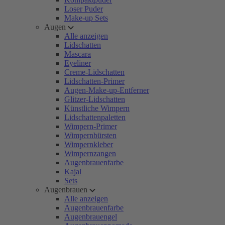
Loser Puder
Make-up Sets
Augen
Alle anzeigen
Lidschatten
Mascara
Eyeliner
Creme-Lidschatten
Lidschatten-Primer
Augen-Make-up-Entferner
Glitzer-Lidschatten
Künstliche Wimpern
Lidschattenpaletten
Wimpern-Primer
Wimpernbürsten
Wimpernkleber
Wimpernzangen
Augenbrauenfarbe
Kajal
Sets
Augenbrauen
Alle anzeigen
Augenbrauenfarbe
Augenbrauengel