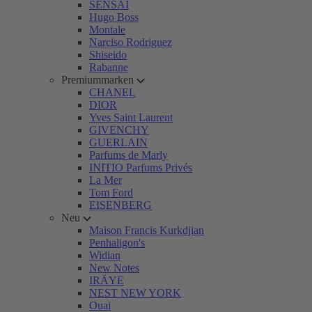
SENSAI
Hugo Boss
Montale
Narciso Rodriguez
Shiseido
Rabanne
Premiummarken
CHANEL
DIOR
Yves Saint Laurent
GIVENCHY
GUERLAIN
Parfums de Marly
INITIO Parfums Privés
La Mer
Tom Ford
EISENBERG
Neu
Maison Francis Kurkdjian
Penhaligon's
Widian
New Notes
IRÄYE
NEST NEW YORK
Ouai