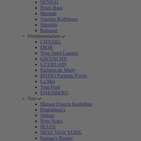
SENSAI
Hugo Boss
Montale
Narciso Rodriguez
Shiseido
Rabanne
Premiummarken
CHANEL
DIOR
Yves Saint Laurent
GIVENCHY
GUERLAIN
Parfums de Marly
INITIO Parfums Privés
La Mer
Tom Ford
EISENBERG
Neu
Maison Francis Kurkdjian
Penhaligon's
Widian
New Notes
IRÄYE
NEST NEW YORK
Farmacy Beauty