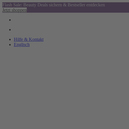
Flash Sale: Beauty Deals sichern & Bestseller entdecken
Jetzt shoppen
Hilfe & Kontakt
Englisch