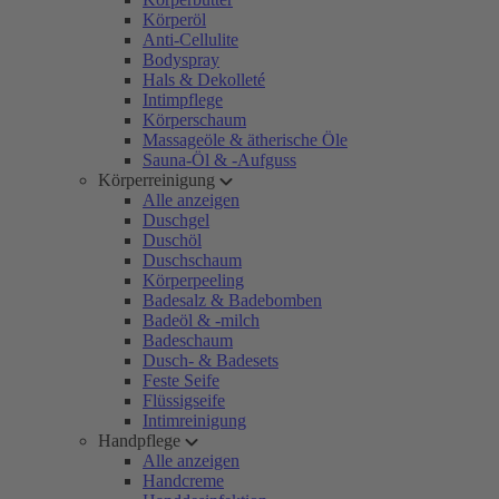
Körperöl
Anti-Cellulite
Bodyspray
Hals & Dekolleté
Intimpflege
Körperschaum
Massageöle & ätherische Öle
Sauna-Öl & -Aufguss
Körperreinigung
Alle anzeigen
Duschgel
Duschöl
Duschschaum
Körperpeeling
Badesalz & Badebomben
Badeöl & -milch
Badeschaum
Dusch- & Badesets
Feste Seife
Flüssigseife
Intimreinigung
Handpflege
Alle anzeigen
Handcreme