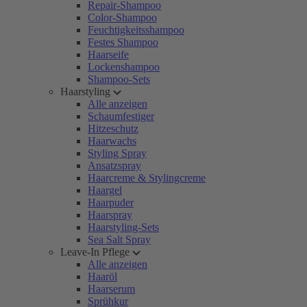
Repair-Shampoo
Color-Shampoo
Feuchtigkeitsshampoo
Festes Shampoo
Haarseife
Lockenshampoo
Shampoo-Sets
Haarstyling
Alle anzeigen
Schaumfestiger
Hitzeschutz
Haarwachs
Styling Spray
Ansatzspray
Haarcreme & Stylingcreme
Haargel
Haarpuder
Haarspray
Haarstyling-Sets
Sea Salt Spray
Leave-In Pflege
Alle anzeigen
Haaröl
Haarserum
Sprühkur