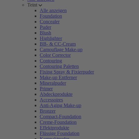
Teint
Alle anzeigen
Foundation
Concealer
Puder
Blush
Highlighter
BB- & CC-Cream
Camouflage Make-up
Color Corrector
Contouring
Contouring Paletten
Fixing Spray & Fixierpuder
Make-up Entferner
Mineralpuder
Primer
Abdeckprodukte
Accessoires
Anti-Aging Make-up
Bronzer
Compact-Foundation
Creme-Foundation
Effektprodukte
Flüssige Foundation
Kompaktpuder