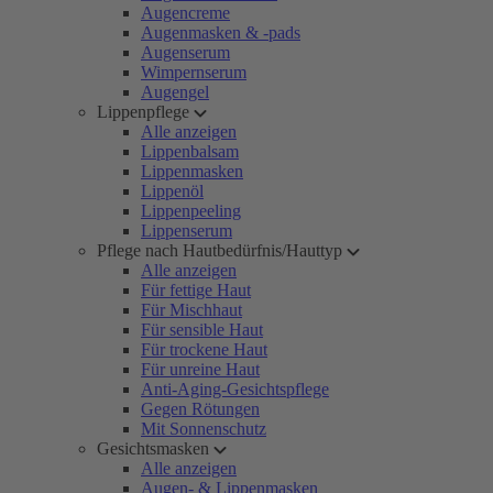
Augencreme
Augenmasken & -pads
Augenserum
Wimpernserum
Augengel
Lippenpflege
Alle anzeigen
Lippenbalsam
Lippenmasken
Lippenöl
Lippenpeeling
Lippenserum
Pflege nach Hautbedürfnis/Hauttyp
Alle anzeigen
Für fettige Haut
Für Mischhaut
Für sensible Haut
Für trockene Haut
Für unreine Haut
Anti-Aging-Gesichtspflege
Gegen Rötungen
Mit Sonnenschutz
Gesichtsmasken
Alle anzeigen
Augen- & Lippenmasken