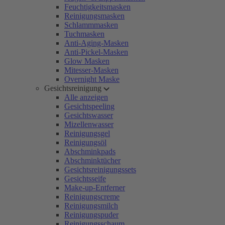
Feuchtigkeitsmasken
Reinigungsmasken
Schlammmasken
Tuchmasken
Anti-Aging-Masken
Anti-Pickel-Masken
Glow Masken
Mitesser-Masken
Overnight Maske
Gesichtsreinigung
Alle anzeigen
Gesichtspeeling
Gesichtswasser
Mizellenwasser
Reinigungsgel
Reinigungsöl
Abschminkpads
Abschminktücher
Gesichtsreinigungssets
Gesichtsseife
Make-up-Entferner
Reinigungscreme
Reinigungsmilch
Reinigungspuder
Reinigungsschaum