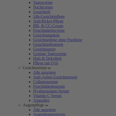
Tagescreme
Nachtcreme
Gesichtsöl
24h-Gesichtspflege
Anti-Pickel-Pflege
BB- & CC-Cream
Feuchtigkeitscreme
Gesichtsmasken
Gesichtspflege ohne Parabene
Gesichtspflegesets
Gesichtsspray
Getönte Tagescreme
Hals & Dekolleté
Pflege mit Q10
Gesichtsserum
Alle anzeigen
Anti-Aging-Gesichtsserum
Collagenserum
Feuchtigkeitsserum
Hyaluronsäure-Serum
Vitamin C Serum
Ampullen
Augenpflege
Alle anzeigen
Augenbrauenserum