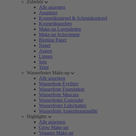
Zubehör
Alle anzeigen
Anspitzer
Kosmetikspiegel & Schminkspiegel
Kosmetiktaschen
Make-up Leerpaletten
Make-up Schwämme
Blotting Paper
Nägel
Augen
Lippen
Sets
Teint
Wasserfestes Make-up
Alle anzeigen
Wasserfeste Eyeliner
Wasserfeste Foundation
Wasserfeste Mascara
Wasserfester Concealer
Wasserfester Lidschatten
Wasserfeste Augenbrauenstifte
Highlights
Alle anzeigen
Glow Make-up
Veganes Make-up