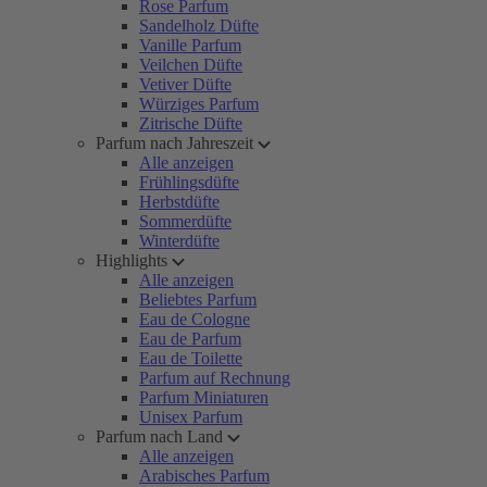
Rose Parfum
Sandelholz Düfte
Vanille Parfum
Veilchen Düfte
Vetiver Düfte
Würziges Parfum
Zitrische Düfte
Parfum nach Jahreszeit
Alle anzeigen
Frühlingsdüfte
Herbstdüfte
Sommerdüfte
Winterdüfte
Highlights
Alle anzeigen
Beliebtes Parfum
Eau de Cologne
Eau de Parfum
Eau de Toilette
Parfum auf Rechnung
Parfum Miniaturen
Unisex Parfum
Parfum nach Land
Alle anzeigen
Arabisches Parfum