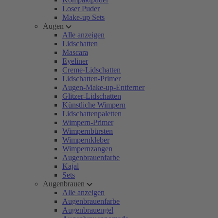
Loser Puder
Make-up Sets
Augen
Alle anzeigen
Lidschatten
Mascara
Eyeliner
Creme-Lidschatten
Lidschatten-Primer
Augen-Make-up-Entferner
Glitzer-Lidschatten
Künstliche Wimpern
Lidschattenpaletten
Wimpern-Primer
Wimpernbürsten
Wimpernkleber
Wimpernzangen
Augenbrauenfarbe
Kajal
Sets
Augenbrauen
Alle anzeigen
Augenbrauenfarbe
Augenbrauengel