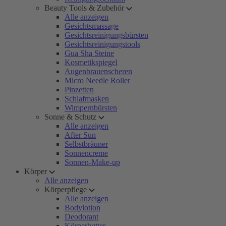
Beauty Tools & Zubehör
Alle anzeigen
Gesichtsmassage
Gesichtsreinigungsbürsten
Gesichtsreinigungstools
Gua Sha Steine
Kosmetikspiegel
Augenbrauenscheren
Micro Needle Roller
Pinzetten
Schlafmasken
Wimpernbürsten
Sonne & Schutz
Alle anzeigen
After Sun
Selbstbräuner
Sonnencreme
Sonnen-Make-up
Körper
Alle anzeigen
Körperpflege
Alle anzeigen
Bodylotion
Deodorant
Körperbutter