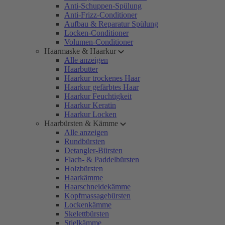
Anti-Schuppen-Spülung
Anti-Frizz-Conditioner
Aufbau & Reparatur Spülung
Locken-Conditioner
Volumen-Conditioner
Haarmaske & Haarkur
Alle anzeigen
Haarbutter
Haarkur trockenes Haar
Haarkur gefärbtes Haar
Haarkur Feuchtigkeit
Haarkur Keratin
Haarkur Locken
Haarbürsten & Kämme
Alle anzeigen
Rundbürsten
Detangler-Bürsten
Flach- & Paddelbürsten
Holzbürsten
Haarkämme
Haarschneidekämme
Kopfmassagebürsten
Lockenkämme
Skelettbürsten
Stielkämme