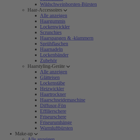
Wildschweinborsten-Bürsten
Haar-Accessoires
Alle anzeigen
Haargummis
Lockenwickler
Scrunchies
Haarspangen & -klammern
Sprühflaschen
Haarnadeln
Lockenbänder
Zubehör
Haarstyling-Geräte
Alle anzeigen
Glätteisen
Lockenstäbe
Heizwickler
Haartrockner
Haarschneidemaschine
Diffusor-Fön
Effilierschere
Friseurschere
Friseurumhänge
Warmluftbürsten
Make-up
Alle anzeigen