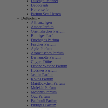
Duschgel Männer
Deodorants
Herrenseife
Parfum Sets Herren
Duftnoten
Alle anzeigen
Amber Parfum
Orientalisches Parfum
Blumiges Parfum
Fruchtiges Parfum
Frisches Parfum
Apfel Parfum
Aromatisches Parfum
Bergamotte Parfum
Chypre Düfte
Frische Wäsche Parfum
Holziges Parfum
Jasmin Parfum
Kokos Parfum
Maiglöckchen Parfum
Molekül Parfum
Moschus Parfum
Oud Parfum
Patchouli Parfum
Pudriges Parfum