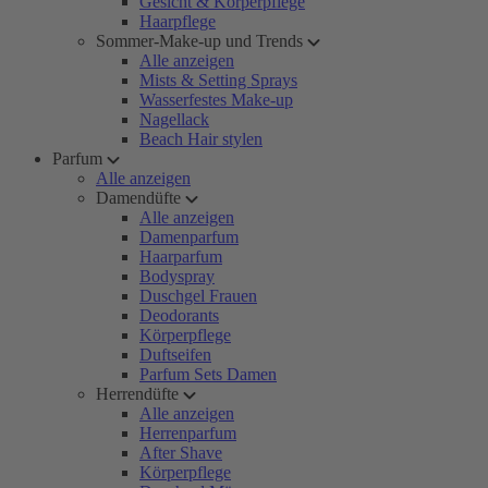
Gesicht & Körperpflege
Haarpflege
Sommer-Make-up und Trends
Alle anzeigen
Mists & Setting Sprays
Wasserfestes Make-up
Nagellack
Beach Hair stylen
Parfum
Alle anzeigen
Damendüfte
Alle anzeigen
Damenparfum
Haarparfum
Bodyspray
Duschgel Frauen
Deodorants
Körperpflege
Duftseifen
Parfum Sets Damen
Herrendüfte
Alle anzeigen
Herrenparfum
After Shave
Körperpflege