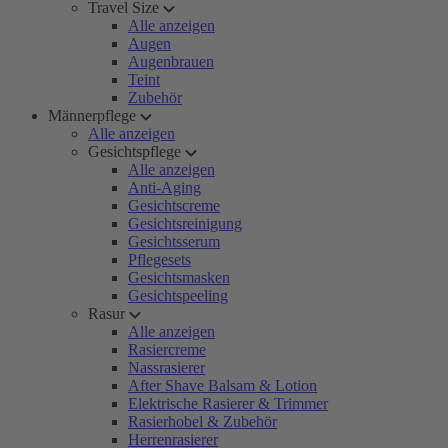
Travel Size
Alle anzeigen
Augen
Augenbrauen
Teint
Zubehör
Männerpflege
Alle anzeigen
Gesichtspflege
Alle anzeigen
Anti-Aging
Gesichtscreme
Gesichtsreinigung
Gesichtsserum
Pflegesets
Gesichtsmasken
Gesichtspeeling
Rasur
Alle anzeigen
Rasiercreme
Nassrasierer
After Shave Balsam & Lotion
Elektrische Rasierer & Trimmer
Rasierhobel & Zubehör
Herrenrasierer