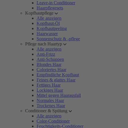
Leave-in Conditioner
Haarpflegesets
Kopfhautpflege
Alle anzeigen
Kopfhaut-Öl
Kopfhautpeeling
Haarwasser
Sonnenschutz & -pflege
Pflege nach Haartyp
Alle anzeigen
Anti-Frizz
Anti-Schuppen
Blondes Haar
Coloriertes Haar
Empfindliche Kopfhaut
Feines & glattes Haar
Fettiges Haar
Lockiges Haar
Mittel gegen Haarausfall
Normales Haar
Trockenes Haar
Conditioner & Spülung
Alle anzeigen
Color-Conditioner
Feuchtigkeits-Conditioner