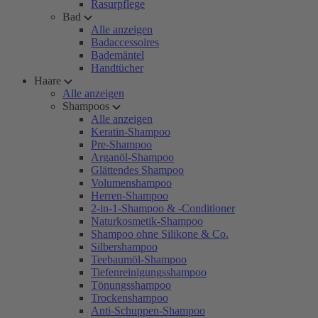
Rasurpflege
Bad
Alle anzeigen
Badaccessoires
Bademäntel
Handtücher
Haare
Alle anzeigen
Shampoos
Alle anzeigen
Keratin-Shampoo
Pre-Shampoo
Arganöl-Shampoo
Glättendes Shampoo
Volumenshampoo
Herren-Shampoo
2-in-1-Shampoo & -Conditioner
Naturkosmetik-Shampoo
Shampoo ohne Silikone & Co.
Silbershampoo
Teebaumöl-Shampoo
Tiefenreinigungsshampoo
Tönungsshampoo
Trockenshampoo
Anti-Schuppen-Shampoo