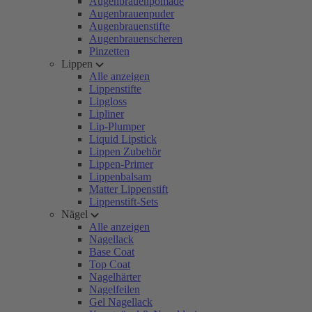
Augenbrauenpomade
Augenbrauenpuder
Augenbrauenstifte
Augenbrauenscheren
Pinzetten
Lippen
Alle anzeigen
Lippenstifte
Lipgloss
Lipliner
Lip-Plumper
Liquid Lipstick
Lippen Zubehör
Lippen-Primer
Lippenbalsam
Matter Lippenstift
Lippenstift-Sets
Nägel
Alle anzeigen
Nagellack
Base Coat
Top Coat
Nagelhärter
Nagelfeilen
Gel Nagellack