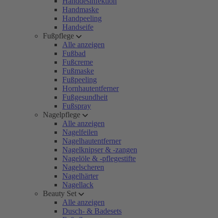
Handdesinfektion
Handmaske
Handpeeling
Handseife
Fußpflege
Alle anzeigen
Fußbad
Fußcreme
Fußmaske
Fußpeeling
Hornhautentferner
Fußgesundheit
Fußspray
Nagelpflege
Alle anzeigen
Nagelfeilen
Nagelhautentferner
Nagelknipser & -zangen
Nagelöle & -pflegestifte
Nagelscheren
Nagelhärter
Nagellack
Beauty Set
Alle anzeigen
Dusch- & Badesets