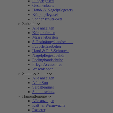
Fußpflegesets
Geschenksets
Hand- & Nagelpflegesets
Körperpflegesets
Sonnenschutz-Sets
Zubehör
Alle anzeigen
Körperbürsten
Massagebürsten
Selbstbräungshandschuhe
Fußpflegezubehör
Hand & Fuß-Schmuck
Nagelpflegezubehör
Peelinghandschuhe
Pflege Accessoires
Waschlappen
Sonne & Schutz
Alle anzeigen
After Sun
Selbstbräuner
Sonnenschutz
Haarentfernung
Alle anzeigen
Kalt- & Warmwachs
Rasierer