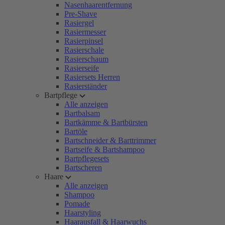
Nasenhaarentfernung
Pre-Shave
Rasiergel
Rasiermesser
Rasierpinsel
Rasierschale
Rasierschaum
Rasierseife
Rasiersets Herren
Rasierständer
Bartpflege
Alle anzeigen
Bartbalsam
Bartkämme & Bartbürsten
Bartöle
Bartschneider & Barttrimmer
Bartseife & Bartshampoo
Bartpflegesets
Bartscheren
Haare
Alle anzeigen
Shampoo
Pomade
Haarstyling
Haarausfall & Haarwuchs