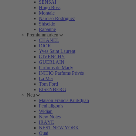
SENSAI
Hugo Boss
Montale
Narciso Rodriguez
Shiseido
Rabanne
Premiummarken
CHANEL
DIOR
Yves Saint Laurent
GIVENCHY
GUERLAIN
Parfums de Marly
INITIO Parfums Privés
La Mer
Tom Ford
EISENBERG
Neu
Maison Francis Kurkdjian
Penhaligon's
Widian
New Notes
IRÄYE
NEST NEW YORK
Ouai