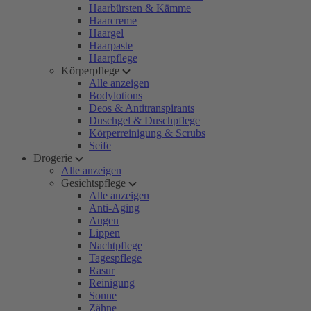
Haarbürsten & Kämme
Haarcreme
Haargel
Haarpaste
Haarpflege
Körperpflege
Alle anzeigen
Bodylotions
Deos & Antitranspirants
Duschgel & Duschpflege
Körperreinigung & Scrubs
Seife
Drogerie
Alle anzeigen
Gesichtspflege
Alle anzeigen
Anti-Aging
Augen
Lippen
Nachtpflege
Tagespflege
Rasur
Reinigung
Sonne
Zähne