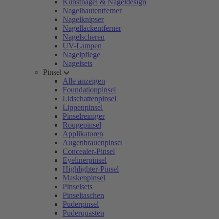
Kunstnägel & Nageldesign
Nagelhautentferner
Nagelknipser
Nagellackentferner
Nagelscheren
UV-Lampen
Nagelpflege
Nagelsets
Pinsel
Alle anzeigen
Foundationpinsel
Lidschattenpinsel
Lippenpinsel
Pinselreiniger
Rougepinsel
Applikatoren
Augenbrauenpinsel
Concealer-Pinsel
Eyelinerpinsel
Highlighter-Pinsel
Maskenpinsel
Pinselsets
Pinseltaschen
Puderpinsel
Puderquasten