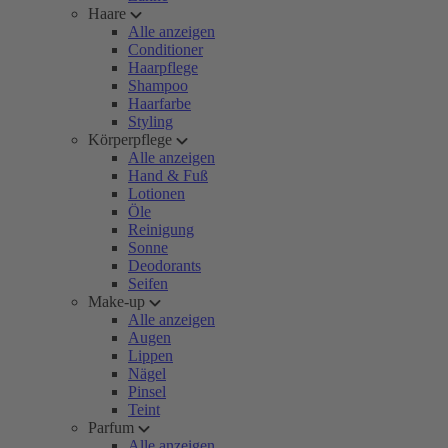
Haare
Alle anzeigen
Conditioner
Haarpflege
Shampoo
Haarfarbe
Styling
Körperpflege
Alle anzeigen
Hand & Fuß
Lotionen
Öle
Reinigung
Sonne
Deodorants
Seifen
Make-up
Alle anzeigen
Augen
Lippen
Nägel
Pinsel
Teint
Parfum
Alle anzeigen