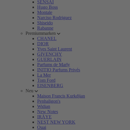
SENSAI
Hugo Boss
Montale
Narciso Rodriguez
Shiseido
Rabanne
Premiummarken
CHANEL
DIOR
Yves Saint Laurent
GIVENCHY
GUERLAIN
Parfums de Marly
INITIO Parfums Privés
La Mer
Tom Ford
EISENBERG
Neu
Maison Francis Kurkdjian
Penhaligon's
Widian
New Notes
IRÄYE
NEST NEW YORK
Ouai