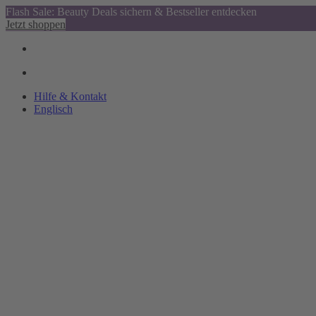
Flash Sale: Beauty Deals sichern & Bestseller entdecken
Jetzt shoppen
Hilfe & Kontakt
Englisch