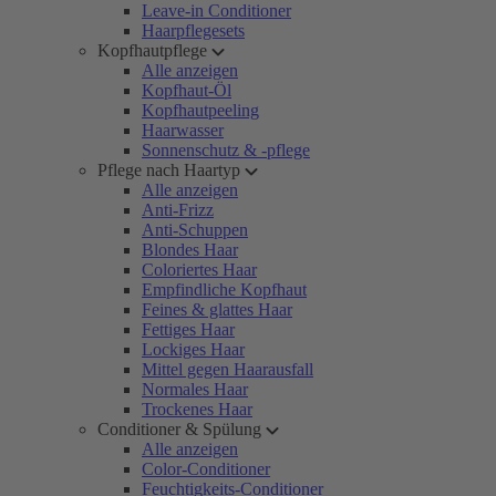
Leave-in Conditioner
Haarpflegesets
Kopfhautpflege
Alle anzeigen
Kopfhaut-Öl
Kopfhautpeeling
Haarwasser
Sonnenschutz & -pflege
Pflege nach Haartyp
Alle anzeigen
Anti-Frizz
Anti-Schuppen
Blondes Haar
Coloriertes Haar
Empfindliche Kopfhaut
Feines & glattes Haar
Fettiges Haar
Lockiges Haar
Mittel gegen Haarausfall
Normales Haar
Trockenes Haar
Conditioner & Spülung
Alle anzeigen
Color-Conditioner
Feuchtigkeits-Conditioner