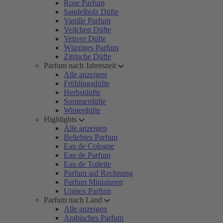
Rose Parfum
Sandelholz Düfte
Vanille Parfum
Veilchen Düfte
Vetiver Düfte
Würziges Parfum
Zitrische Düfte
Parfum nach Jahreszeit
Alle anzeigen
Frühlingsdüfte
Herbstdüfte
Sommerdüfte
Winterdüfte
Highlights
Alle anzeigen
Beliebtes Parfum
Eau de Cologne
Eau de Parfum
Eau de Toilette
Parfum auf Rechnung
Parfum Miniaturen
Unisex Parfum
Parfum nach Land
Alle anzeigen
Arabisches Parfum