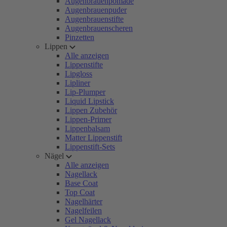
Augenbrauenpomade
Augenbrauenpuder
Augenbrauenstifte
Augenbrauenscheren
Pinzetten
Lippen
Alle anzeigen
Lippenstifte
Lipgloss
Lipliner
Lip-Plumper
Liquid Lipstick
Lippen Zubehör
Lippen-Primer
Lippenbalsam
Matter Lippenstift
Lippenstift-Sets
Nägel
Alle anzeigen
Nagellack
Base Coat
Top Coat
Nagelhärter
Nagelfeilen
Gel Nagellack