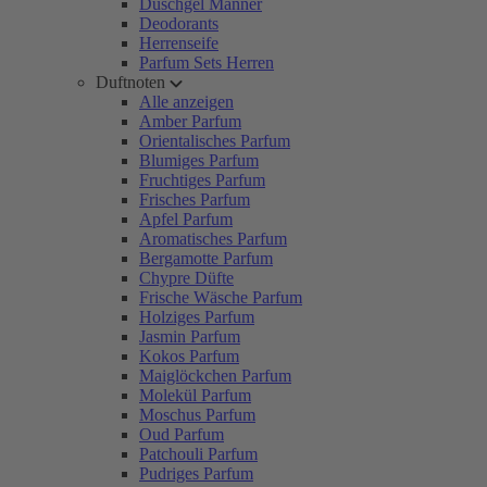
Duschgel Männer
Deodorants
Herrenseife
Parfum Sets Herren
Duftnoten
Alle anzeigen
Amber Parfum
Orientalisches Parfum
Blumiges Parfum
Fruchtiges Parfum
Frisches Parfum
Apfel Parfum
Aromatisches Parfum
Bergamotte Parfum
Chypre Düfte
Frische Wäsche Parfum
Holziges Parfum
Jasmin Parfum
Kokos Parfum
Maiglöckchen Parfum
Molekül Parfum
Moschus Parfum
Oud Parfum
Patchouli Parfum
Pudriges Parfum