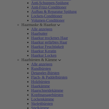
Anti-Schuppen-Spülung
Anti-Frizz-Conditioner
Aufbau & Reparatur Spülung
Locken-Conditioner
Volumen-Conditioner
Haarmaske & Haarkur
Alle anzeigen
Haarbutter
Haarkur trockenes Haar
Haarkur gefärbtes Haar
Haarkur Feuchtigkeit
Haarkur Keratin
Haarkur Locken
Haarbürsten & Kämme
Alle anzeigen
Rundbürsten
Detangler-Bürsten
Flach- & Paddelbürsten
Holzbürsten
Haarkämme
Haarschneidekämme
Kopfmassagebürsten
Lockenkämme
Skelettbürsten
Stielkämme