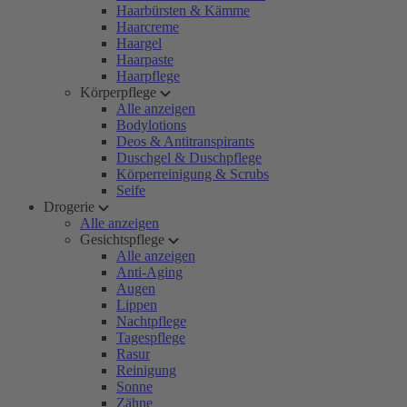
Haarbürsten & Kämme
Haarcreme
Haargel
Haarpaste
Haarpflege
Körperpflege
Alle anzeigen
Bodylotions
Deos & Antitranspirants
Duschgel & Duschpflege
Körperreinigung & Scrubs
Seife
Drogerie
Alle anzeigen
Gesichtspflege
Alle anzeigen
Anti-Aging
Augen
Lippen
Nachtpflege
Tagespflege
Rasur
Reinigung
Sonne
Zähne