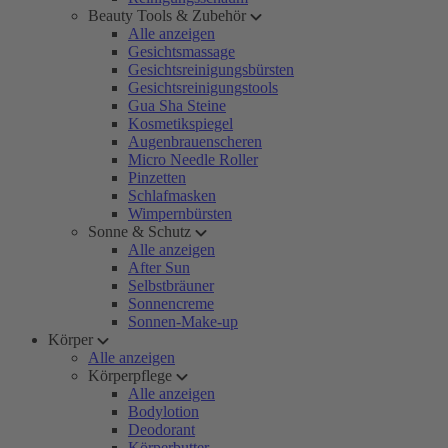
Beauty Tools & Zubehör
Alle anzeigen
Gesichtsmassage
Gesichtsreinigungsbürsten
Gesichtsreinigungstools
Gua Sha Steine
Kosmetikspiegel
Augenbrauenscheren
Micro Needle Roller
Pinzetten
Schlafmasken
Wimpernbürsten
Sonne & Schutz
Alle anzeigen
After Sun
Selbstbräuner
Sonnencreme
Sonnen-Make-up
Körper
Alle anzeigen
Körperpflege
Alle anzeigen
Bodylotion
Deodorant
Körperbutter