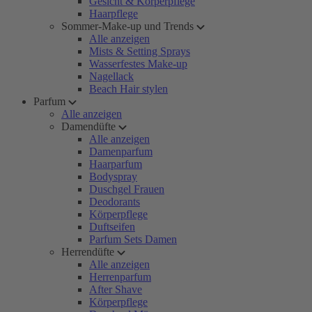
Gesicht & Körperpflege
Haarpflege
Sommer-Make-up und Trends
Alle anzeigen
Mists & Setting Sprays
Wasserfestes Make-up
Nagellack
Beach Hair stylen
Parfum
Alle anzeigen
Damendüfte
Alle anzeigen
Damenparfum
Haarparfum
Bodyspray
Duschgel Frauen
Deodorants
Körperpflege
Duftseifen
Parfum Sets Damen
Herrendüfte
Alle anzeigen
Herrenparfum
After Shave
Körperpflege