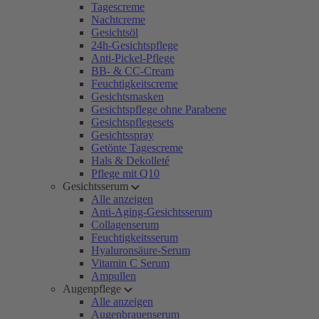
Tagescreme
Nachtcreme
Gesichtsöl
24h-Gesichtspflege
Anti-Pickel-Pflege
BB- & CC-Cream
Feuchtigkeitscreme
Gesichtsmasken
Gesichtspflege ohne Parabene
Gesichtspflegesets
Gesichtsspray
Getönte Tagescreme
Hals & Dekolleté
Pflege mit Q10
Gesichtsserum
Alle anzeigen
Anti-Aging-Gesichtsserum
Collagenserum
Feuchtigkeitsserum
Hyaluronsäure-Serum
Vitamin C Serum
Ampullen
Augenpflege
Alle anzeigen
Augenbrauenserum