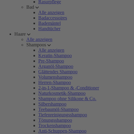
Rasurpflege
Bad
Alle anzeigen
Badaccessoires
Bademäntel
Handtücher
Haare
Alle anzeigen
Shampoos
Alle anzeigen
Keratin-Shampoo
Pre-Shampoo
Arganöl-Shampoo
Glättendes Shampoo
Volumenshampoo
Herren-Shampoo
2-in-1-Shampoo & -Conditioner
Naturkosmetik-Shampoo
Shampoo ohne Silikone & Co.
Silbershampoo
Teebaumöl-Shampoo
Tiefenreinigungsshampoo
Tönungsshampoo
Trockenshampoo
Anti-Schuppen-Shampoo