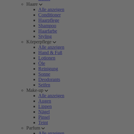
Haare
Alle anzeigen
Conditioner
Haarpflege
Shampoo
Haarfarbe
Styling
Körperpflege
Alle anzeigen
Hand & Fuß
Lotionen
Öle
Reinigung
Sonne
Deodorants
Seifen
Make-up
Alle anzeigen
Augen
Lippen
Nägel
Pinsel
Teint
Parfum
Alle anzeigen