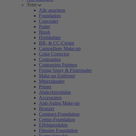
Teint
Alle anzeigen
Foundation
Concealer
Puder
Blush
Highlighter
BB- & CC-Cream
Camouflage Make-up
Color Corrector
Contouring
Contouring Paletten
Fixing Spray & Fixierpuder
Make-up Entferner
Mineralpuder
Primer
Abdeckprodukte
Accessoires
Anti-Aging Make-up
Bronzer
Compact-Foundation
Creme-Foundation
Effektprodukte
Flüssige Foundation
Kompaktpuder