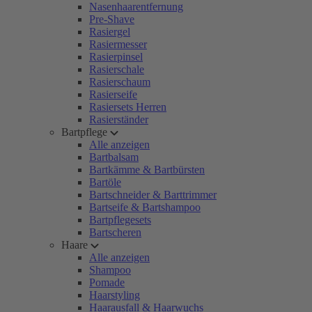
Nasenhaarentfernung
Pre-Shave
Rasiergel
Rasiermesser
Rasierpinsel
Rasierschale
Rasierschaum
Rasierseife
Rasiersets Herren
Rasierständer
Bartpflege
Alle anzeigen
Bartbalsam
Bartkämme & Bartbürsten
Bartöle
Bartschneider & Barttrimmer
Bartseife & Bartshampoo
Bartpflegesets
Bartscheren
Haare
Alle anzeigen
Shampoo
Pomade
Haarstyling
Haarausfall & Haarwuchs