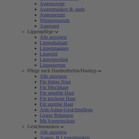
Augencreme
Augenmasken & -pads
Augenserum
Wimpernserum
Augengel
Lippenpflege
Alle anzeigen
Lippenbalsam
Lippenmasken
Lippenöl
Lippenpeeling
Lippenserum
Pflege nach Hautbedürfnis/Hauttyp
Alle anzeigen
Für fettige Haut
Für Mischhaut
Für sensible Haut
Für trockene Haut
Für unreine Haut
Anti-Aging-Gesichtspflege
Gegen Rötungen
Mit Sonnenschutz
Gesichtsmasken
Alle anzeigen
Augen- & Lippenmasken