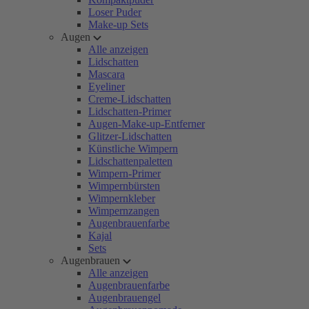
Loser Puder
Make-up Sets
Augen
Alle anzeigen
Lidschatten
Mascara
Eyeliner
Creme-Lidschatten
Lidschatten-Primer
Augen-Make-up-Entferner
Glitzer-Lidschatten
Künstliche Wimpern
Lidschattenpaletten
Wimpern-Primer
Wimpernbürsten
Wimpernkleber
Wimpernzangen
Augenbrauenfarbe
Kajal
Sets
Augenbrauen
Alle anzeigen
Augenbrauenfarbe
Augenbrauengel