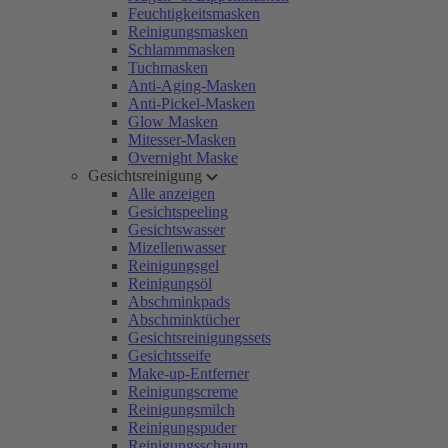
Feuchtigkeitsmasken
Reinigungsmasken
Schlammmasken
Tuchmasken
Anti-Aging-Masken
Anti-Pickel-Masken
Glow Masken
Mitesser-Masken
Overnight Maske
Gesichtsreinigung
Alle anzeigen
Gesichtspeeling
Gesichtswasser
Mizellenwasser
Reinigungsgel
Reinigungsöl
Abschminkpads
Abschminktücher
Gesichtsreinigungssets
Gesichtsseife
Make-up-Entferner
Reinigungscreme
Reinigungsmilch
Reinigungspuder
Reinigungsschaum