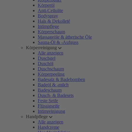
Körperöl
Anti-Cellulite
Bodyspray
Hals & Dekolleté
Intimpflege
Körperschaum
Massageöle & ätherische Öle
Sauna-Öl & -Aufguss
Körperreinigung
Alle anzeigen
Duschgel
Duschöl
Duschschaum
Körperpeeling
Badesalz & Badebomben
Badeöl & -milch
Badeschaum
Dusch- & Badesets
Feste Seife
Flüssigseife
Intimreinigung
Handpflege
Alle anzeigen
Handcreme