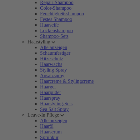
Repair-Shampoo
Color-Shampoo
Feuchtigkeitsshampoo
Festes Shampoo
Haarseife
Lockenshampoo
Shampoo-Sets
Haarstyling
Alle anzeigen
Schaumfestiger
Hitzeschutz
Haarwachs
Styling Spray
Ansatzspray
Haarcreme & Stylingcreme
Haargel
Haarpuder
Haarspray
Haarstyling-Sets
Sea Salt Spray
Leave-In Pflege
Alle anzeigen
Haaröl
Haarserum
Sprühkur