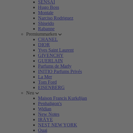
SENSAI
Hugo Boss
Montale
Narciso Rodriguez
Shiseido
Rabanne
Premiummarken
CHANEL
DIOR
Yves Saint Laurent
GIVENCHY
GUERLAIN
Parfums de Marly
INITIO Parfums Privés
La Mer
Tom Ford
EISENBERG
Neu
Maison Francis Kurkdjian
Penhaligon's
Widian
New Notes
IRÄYE
NEST NEW YORK
Ouai