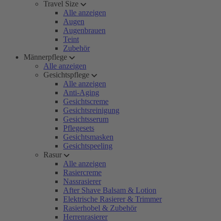
Travel Size
Alle anzeigen
Augen
Augenbrauen
Teint
Zubehör
Männerpflege
Alle anzeigen
Gesichtspflege
Alle anzeigen
Anti-Aging
Gesichtscreme
Gesichtsreinigung
Gesichtsserum
Pflegesets
Gesichtsmasken
Gesichtspeeling
Rasur
Alle anzeigen
Rasiercreme
Nassrasierer
After Shave Balsam & Lotion
Elektrische Rasierer & Trimmer
Rasierhobel & Zubehör
Herrenrasierer