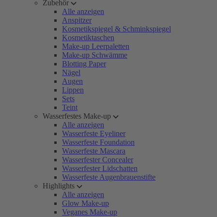
Zubehör
Alle anzeigen
Anspitzer
Kosmetikspiegel & Schminkspiegel
Kosmetiktaschen
Make-up Leerpaletten
Make-up Schwämme
Blotting Paper
Nägel
Augen
Lippen
Sets
Teint
Wasserfestes Make-up
Alle anzeigen
Wasserfeste Eyeliner
Wasserfeste Foundation
Wasserfeste Mascara
Wasserfester Concealer
Wasserfester Lidschatten
Wasserfeste Augenbrauenstifte
Highlights
Alle anzeigen
Glow Make-up
Veganes Make-up