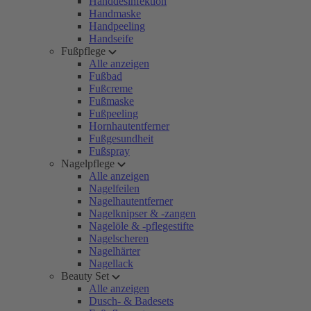
Handdesinfektion
Handmaske
Handpeeling
Handseife
Fußpflege
Alle anzeigen
Fußbad
Fußcreme
Fußmaske
Fußpeeling
Hornhautentferner
Fußgesundheit
Fußspray
Nagelpflege
Alle anzeigen
Nagelfeilen
Nagelhautentferner
Nagelknipser & -zangen
Nagelöle & -pflegestifte
Nagelscheren
Nagelhärter
Nagellack
Beauty Set
Alle anzeigen
Dusch- & Badesets