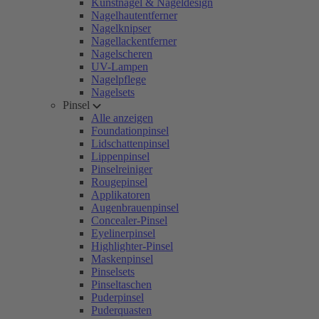
Kunstnägel & Nageldesign
Nagelhautentferner
Nagelknipser
Nagellackentferner
Nagelscheren
UV-Lampen
Nagelpflege
Nagelsets
Pinsel
Alle anzeigen
Foundationpinsel
Lidschattenpinsel
Lippenpinsel
Pinselreiniger
Rougepinsel
Applikatoren
Augenbrauenpinsel
Concealer-Pinsel
Eyelinerpinsel
Highlighter-Pinsel
Maskenpinsel
Pinselsets
Pinseltaschen
Puderpinsel
Puderquasten