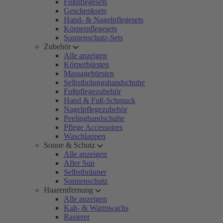
Fußpflegesets
Geschenksets
Hand- & Nagelpflegesets
Körperpflegesets
Sonnenschutz-Sets
Zubehör
Alle anzeigen
Körperbürsten
Massagebürsten
Selbstbräungshandschuhe
Fußpflegezubehör
Hand & Fuß-Schmuck
Nagelpflegezubehör
Peelinghandschuhe
Pflege Accessoires
Waschlappen
Sonne & Schutz
Alle anzeigen
After Sun
Selbstbräuner
Sonnenschutz
Haarentfernung
Alle anzeigen
Kalt- & Warmwachs
Rasierer