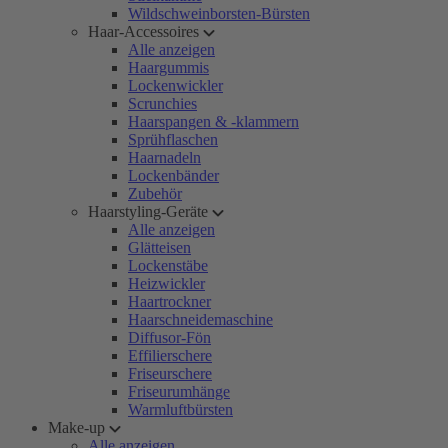
Wildschweinborsten-Bürsten
Haar-Accessoires
Alle anzeigen
Haargummis
Lockenwickler
Scrunchies
Haarspangen & -klammern
Sprühflaschen
Haarnadeln
Lockenbänder
Zubehör
Haarstyling-Geräte
Alle anzeigen
Glätteisen
Lockenstäbe
Heizwickler
Haartrockner
Haarschneidemaschine
Diffusor-Fön
Effilierschere
Friseurschere
Friseurumhänge
Warmluftbürsten
Make-up
Alle anzeigen