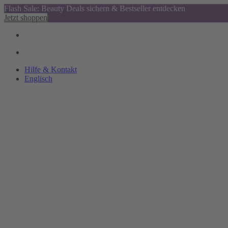
Flash Sale: Beauty Deals sichern & Bestseller entdecken
Jetzt shoppen
Hilfe & Kontakt
Englisch