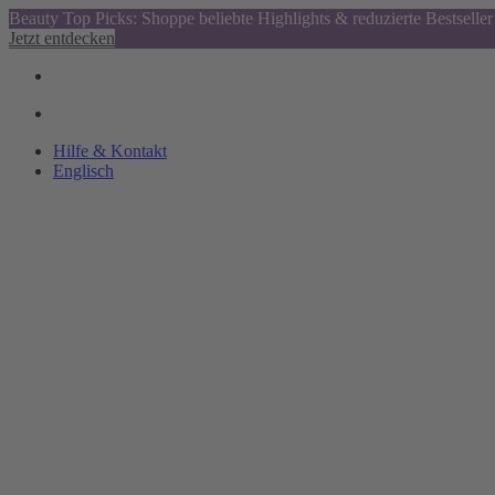
Beauty Top Picks: Shoppe beliebte Highlights & reduzierte Bestseller
Jetzt entdecken
Hilfe & Kontakt
Englisch