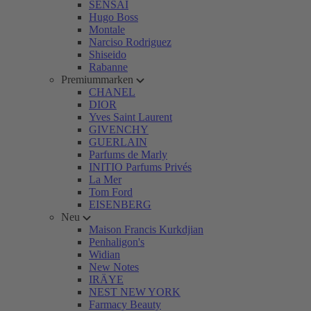
SENSAI
Hugo Boss
Montale
Narciso Rodriguez
Shiseido
Rabanne
Premiummarken
CHANEL
DIOR
Yves Saint Laurent
GIVENCHY
GUERLAIN
Parfums de Marly
INITIO Parfums Privés
La Mer
Tom Ford
EISENBERG
Neu
Maison Francis Kurkdjian
Penhaligon's
Widian
New Notes
IRÄYE
NEST NEW YORK
Farmacy Beauty