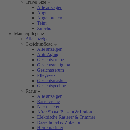
Travel Size
Alle anzeigen
Augen
Augenbrauen
Teint
Zubehör
Männerpflege
Alle anzeigen
Gesichtspflege
Alle anzeigen
Anti-Aging
Gesichtscreme
Gesichtsreinigung
Gesichtsserum
Pflegesets
Gesichtsmasken
Gesichtspeeling
Rasur
Alle anzeigen
Rasiercreme
Nassrasierer
After Shave Balsam & Lotion
Elektrische Rasierer & Trimmer
Rasierhobel & Zubehör
Herrenrasierer