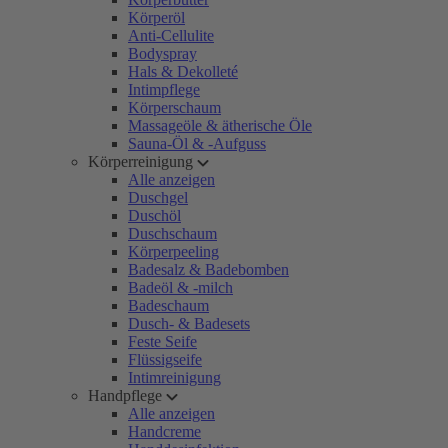
Körperöl
Anti-Cellulite
Bodyspray
Hals & Dekolleté
Intimpflege
Körperschaum
Massageöle & ätherische Öle
Sauna-Öl & -Aufguss
Körperreinigung
Alle anzeigen
Duschgel
Duschöl
Duschschaum
Körperpeeling
Badesalz & Badebomben
Badeöl & -milch
Badeschaum
Dusch- & Badesets
Feste Seife
Flüssigseife
Intimreinigung
Handpflege
Alle anzeigen
Handcreme