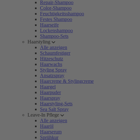
Repair-Shampoo
Color-Shampoo
Feuchtigkeitsshampoo
Festes Shampoo
Haarseife
Lockenshampoo
Shampoo-Sets
Haarstyling
Alle anzeigen
Schaumfestiger
Hitzeschutz
Haarwachs
Styling Spray
Ansatzspray
Haarcreme & Stylingcreme
Haargel
Haarpuder
Haarspray
Haarstyling-Sets
Sea Salt Spray
Leave-In Pflege
Alle anzeigen
Haaröl
Haarserum
Sprühkur