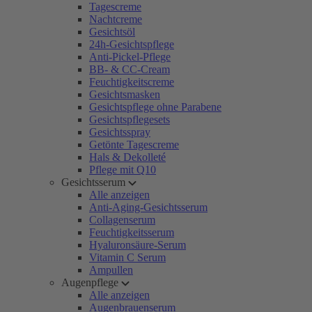
Tagescreme
Nachtcreme
Gesichtsöl
24h-Gesichtspflege
Anti-Pickel-Pflege
BB- & CC-Cream
Feuchtigkeitscreme
Gesichtsmasken
Gesichtspflege ohne Parabene
Gesichtspflegesets
Gesichtsspray
Getönte Tagescreme
Hals & Dekolleté
Pflege mit Q10
Gesichtsserum
Alle anzeigen
Anti-Aging-Gesichtsserum
Collagenserum
Feuchtigkeitsserum
Hyaluronsäure-Serum
Vitamin C Serum
Ampullen
Augenpflege
Alle anzeigen
Augenbrauenserum