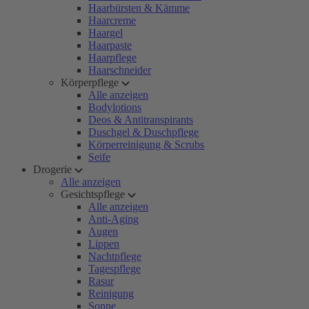
Haarbürsten & Kämme
Haarcreme
Haargel
Haarpaste
Haarpflege
Haarschneider
Körperpflege
Alle anzeigen
Bodylotions
Deos & Antitranspirants
Duschgel & Duschpflege
Körperreinigung & Scrubs
Seife
Drogerie
Alle anzeigen
Gesichtspflege
Alle anzeigen
Anti-Aging
Augen
Lippen
Nachtpflege
Tagespflege
Rasur
Reinigung
Sonne