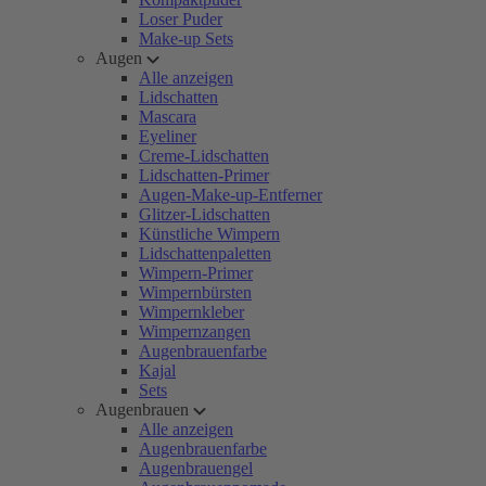
Loser Puder
Make-up Sets
Augen
Alle anzeigen
Lidschatten
Mascara
Eyeliner
Creme-Lidschatten
Lidschatten-Primer
Augen-Make-up-Entferner
Glitzer-Lidschatten
Künstliche Wimpern
Lidschattenpaletten
Wimpern-Primer
Wimpernbürsten
Wimpernkleber
Wimpernzangen
Augenbrauenfarbe
Kajal
Sets
Augenbrauen
Alle anzeigen
Augenbrauenfarbe
Augenbrauengel