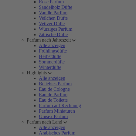
Rose Parfum
Sandelholz Düfte
Vanille Parfum
Veilchen Düfte
Vetiver Düfte
Würziges Parfum
Zitrische Düfte
Parfum nach Jahreszeit
Alle anzeigen
Frühlingsdüfte
Herbstdüfte
Sommerdüfte
Winterdüfte
Highlights
Alle anzeigen
Beliebtes Parfum
Eau de Cologne
Eau de Parfum
Eau de Toilette
Parfum auf Rechnung
Parfum Miniaturen
Unisex Parfum
Parfum nach Land
Alle anzeigen
Arabisches Parfum