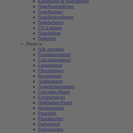
Kunstnägel & Nageldesign
Nagelhautentferner
Nagelknipser
Nagellackentferner
Nagelscheren
UV-Lampen
Nagelpflege
Nagelsets
Pinsel
Alle anzeigen
Foundationpinsel
Lidschattenpinsel
Lippenpinsel
Pinselreiniger
Rougepinsel
Applikatoren
Augenbrauenpinsel
Concealer-Pinsel
Eyelinerpinsel
Highlighter-Pinsel
Maskenpinsel
Pinselsets
Pinseltaschen
Puderpinsel
Puderquasten