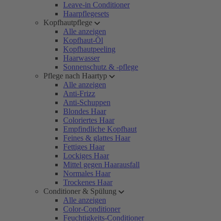
Leave-in Conditioner
Haarpflegesets
Kopfhautpflege
Alle anzeigen
Kopfhaut-Öl
Kopfhautpeeling
Haarwasser
Sonnenschutz & -pflege
Pflege nach Haartyp
Alle anzeigen
Anti-Frizz
Anti-Schuppen
Blondes Haar
Coloriertes Haar
Empfindliche Kopfhaut
Feines & glattes Haar
Fettiges Haar
Lockiges Haar
Mittel gegen Haarausfall
Normales Haar
Trockenes Haar
Conditioner & Spülung
Alle anzeigen
Color-Conditioner
Feuchtigkeits-Conditioner