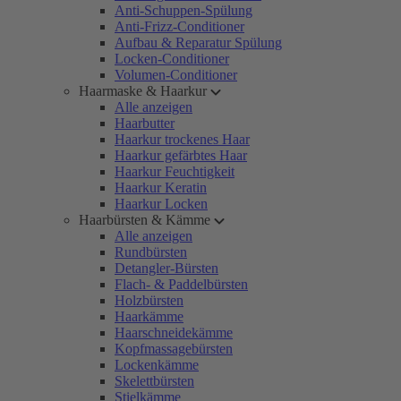
Anti-Schuppen-Spülung
Anti-Frizz-Conditioner
Aufbau & Reparatur Spülung
Locken-Conditioner
Volumen-Conditioner
Haarmaske & Haarkur
Alle anzeigen
Haarbutter
Haarkur trockenes Haar
Haarkur gefärbtes Haar
Haarkur Feuchtigkeit
Haarkur Keratin
Haarkur Locken
Haarbürsten & Kämme
Alle anzeigen
Rundbürsten
Detangler-Bürsten
Flach- & Paddelbürsten
Holzbürsten
Haarkämme
Haarschneidekämme
Kopfmassagebürsten
Lockenkämme
Skelettbürsten
Stielkämme