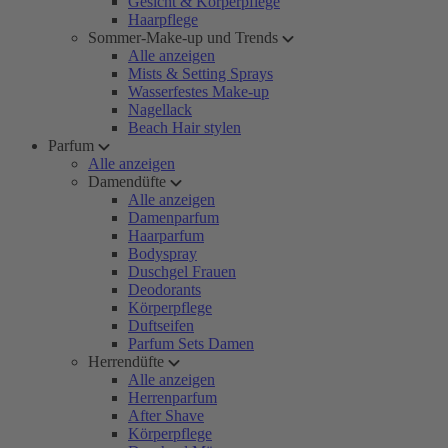
Gesicht & Körperpflege
Haarpflege
Sommer-Make-up und Trends
Alle anzeigen
Mists & Setting Sprays
Wasserfestes Make-up
Nagellack
Beach Hair stylen
Parfum
Alle anzeigen
Damendüfte
Alle anzeigen
Damenparfum
Haarparfum
Bodyspray
Duschgel Frauen
Deodorants
Körperpflege
Duftseifen
Parfum Sets Damen
Herrendüfte
Alle anzeigen
Herrenparfum
After Shave
Körperpflege