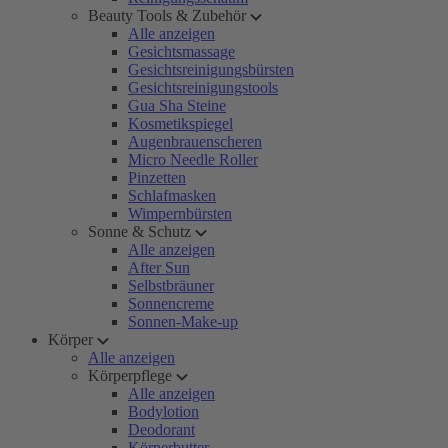
Beauty Tools & Zubehör
Alle anzeigen
Gesichtsmassage
Gesichtsreinigungsbürsten
Gesichtsreinigungstools
Gua Sha Steine
Kosmetikspiegel
Augenbrauenscheren
Micro Needle Roller
Pinzetten
Schlafmasken
Wimpernbürsten
Sonne & Schutz
Alle anzeigen
After Sun
Selbstbräuner
Sonnencreme
Sonnen-Make-up
Körper
Alle anzeigen
Körperpflege
Alle anzeigen
Bodylotion
Deodorant
Körperbutter