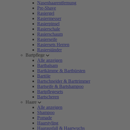
Nasenhaarentfernung
Pre-Shave
Rasiergel
Rasiermesser
Rasierpinsel
Rasierschale
Rasierschaum
Rasierseife
Rasiersets Herren
Rasierständer
Bartpflege
Alle anzeigen
Bartbalsam
Bartkämme & Bartbürsten
Bartöle
Bartschneider & Barttrimmer
Bartseife & Bartshampoo
Bartpflegesets
Bartscheren
Haare
Alle anzeigen
Shampoo
Pomade
Haarstyling
Haarausfall & Haarwuchs