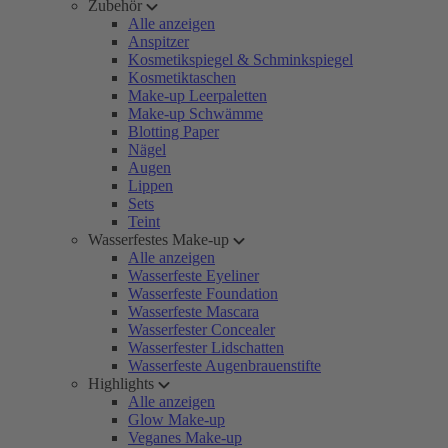
Zubehör
Alle anzeigen
Anspitzer
Kosmetikspiegel & Schminkspiegel
Kosmetiktaschen
Make-up Leerpaletten
Make-up Schwämme
Blotting Paper
Nägel
Augen
Lippen
Sets
Teint
Wasserfestes Make-up
Alle anzeigen
Wasserfeste Eyeliner
Wasserfeste Foundation
Wasserfeste Mascara
Wasserfester Concealer
Wasserfester Lidschatten
Wasserfeste Augenbrauenstifte
Highlights
Alle anzeigen
Glow Make-up
Veganes Make-up