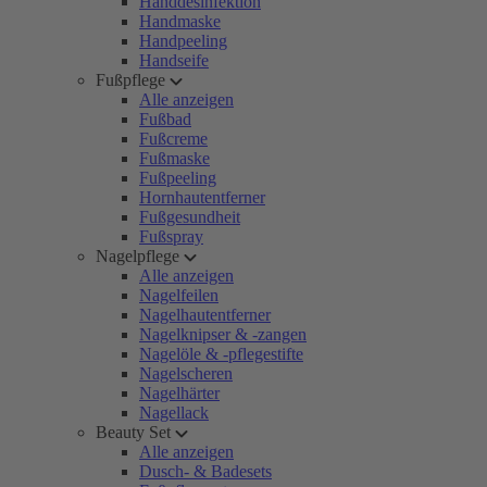
Handdesinfektion
Handmaske
Handpeeling
Handseife
Fußpflege
Alle anzeigen
Fußbad
Fußcreme
Fußmaske
Fußpeeling
Hornhautentferner
Fußgesundheit
Fußspray
Nagelpflege
Alle anzeigen
Nagelfeilen
Nagelhautentferner
Nagelknipser & -zangen
Nagelöle & -pflegestifte
Nagelscheren
Nagelhärter
Nagellack
Beauty Set
Alle anzeigen
Dusch- & Badesets