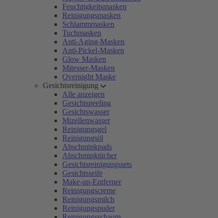
Feuchtigkeitsmasken
Reinigungsmasken
Schlammmasken
Tuchmasken
Anti-Aging-Masken
Anti-Pickel-Masken
Glow Masken
Mitesser-Masken
Overnight Maske
Gesichtsreinigung
Alle anzeigen
Gesichtspeeling
Gesichtswasser
Mizellenwasser
Reinigungsgel
Reinigungsöl
Abschminkpads
Abschminktücher
Gesichtsreinigungssets
Gesichtsseife
Make-up-Entferner
Reinigungscreme
Reinigungsmilch
Reinigungspuder
Reinigungsschaum