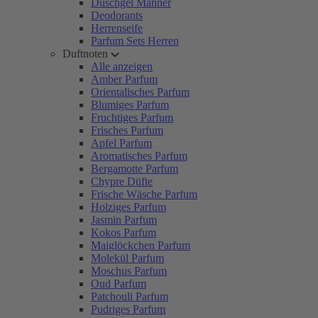
Duschgel Männer
Deodorants
Herrenseife
Parfum Sets Herren
Duftnoten
Alle anzeigen
Amber Parfum
Orientalisches Parfum
Blumiges Parfum
Fruchtiges Parfum
Frisches Parfum
Apfel Parfum
Aromatisches Parfum
Bergamotte Parfum
Chypre Düfte
Frische Wäsche Parfum
Holziges Parfum
Jasmin Parfum
Kokos Parfum
Maiglöckchen Parfum
Molekül Parfum
Moschus Parfum
Oud Parfum
Patchouli Parfum
Pudriges Parfum