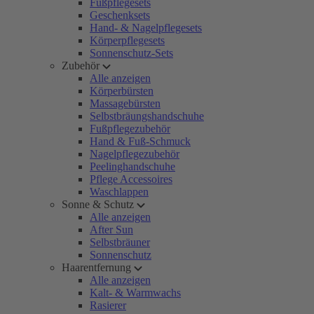
Fußpflegesets
Geschenksets
Hand- & Nagelpflegesets
Körperpflegesets
Sonnenschutz-Sets
Zubehör
Alle anzeigen
Körperbürsten
Massagebürsten
Selbstbräungshandschuhe
Fußpflegezubehör
Hand & Fuß-Schmuck
Nagelpflegezubehör
Peelinghandschuhe
Pflege Accessoires
Waschlappen
Sonne & Schutz
Alle anzeigen
After Sun
Selbstbräuner
Sonnenschutz
Haarentfernung
Alle anzeigen
Kalt- & Warmwachs
Rasierer