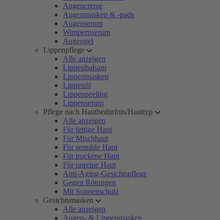
Augencreme
Augenmasken & -pads
Augenserum
Wimpernserum
Augengel
Lippenpflege
Alle anzeigen
Lippenbalsam
Lippenmasken
Lippenöl
Lippenpeeling
Lippenserum
Pflege nach Hautbedürfnis/Hauttyp
Alle anzeigen
Für fettige Haut
Für Mischhaut
Für sensible Haut
Für trockene Haut
Für unreine Haut
Anti-Aging-Gesichtspflege
Gegen Rötungen
Mit Sonnenschutz
Gesichtsmasken
Alle anzeigen
Augen- & Lippenmasken