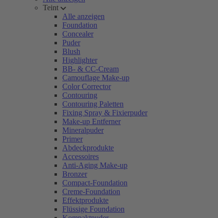
Teint
Alle anzeigen
Foundation
Concealer
Puder
Blush
Highlighter
BB- & CC-Cream
Camouflage Make-up
Color Corrector
Contouring
Contouring Paletten
Fixing Spray & Fixierpuder
Make-up Entferner
Mineralpuder
Primer
Abdeckprodukte
Accessoires
Anti-Aging Make-up
Bronzer
Compact-Foundation
Creme-Foundation
Effektprodukte
Flüssige Foundation
Kompaktpuder