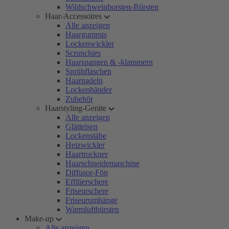
Wildschweinborsten-Bürsten
Haar-Accessoires
Alle anzeigen
Haargummis
Lockenwickler
Scrunchies
Haarspangen & -klammern
Sprühflaschen
Haarnadeln
Lockenbänder
Zubehör
Haarstyling-Geräte
Alle anzeigen
Glätteisen
Lockenstäbe
Heizwickler
Haartrockner
Haarschneidemaschine
Diffusor-Fön
Effilierschere
Friseurschere
Friseurumhänge
Warmluftbürsten
Make-up
Alle anzeigen