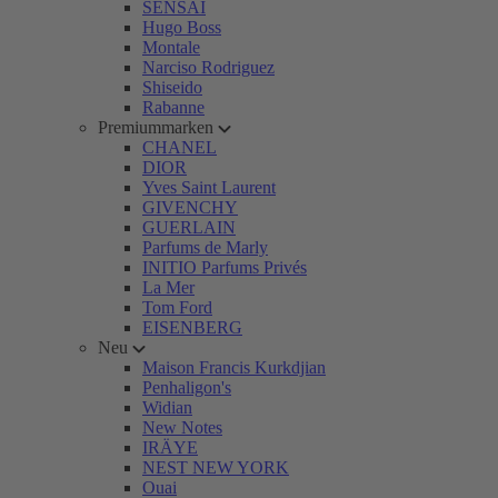
SENSAI
Hugo Boss
Montale
Narciso Rodriguez
Shiseido
Rabanne
Premiummarken
CHANEL
DIOR
Yves Saint Laurent
GIVENCHY
GUERLAIN
Parfums de Marly
INITIO Parfums Privés
La Mer
Tom Ford
EISENBERG
Neu
Maison Francis Kurkdjian
Penhaligon's
Widian
New Notes
IRÄYE
NEST NEW YORK
Ouai