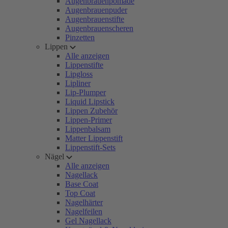
Augenbrauenpomade
Augenbrauenpuder
Augenbrauenstifte
Augenbrauenscheren
Pinzetten
Lippen
Alle anzeigen
Lippenstifte
Lipgloss
Lipliner
Lip-Plumper
Liquid Lipstick
Lippen Zubehör
Lippen-Primer
Lippenbalsam
Matter Lippenstift
Lippenstift-Sets
Nägel
Alle anzeigen
Nagellack
Base Coat
Top Coat
Nagelhärter
Nagelfeilen
Gel Nagellack