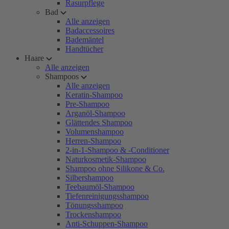
Rasurpflege
Bad
Alle anzeigen
Badaccessoires
Bademäntel
Handtücher
Haare
Alle anzeigen
Shampoos
Alle anzeigen
Keratin-Shampoo
Pre-Shampoo
Arganöl-Shampoo
Glättendes Shampoo
Volumenshampoo
Herren-Shampoo
2-in-1-Shampoo & -Conditioner
Naturkosmetik-Shampoo
Shampoo ohne Silikone & Co.
Silbershampoo
Teebaumöl-Shampoo
Tiefenreinigungsshampoo
Tönungsshampoo
Trockenshampoo
Anti-Schuppen-Shampoo