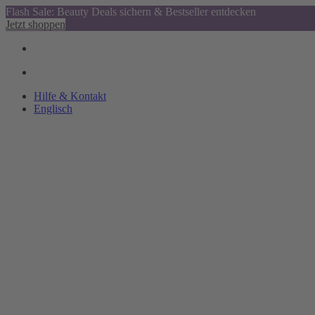
Flash Sale: Beauty Deals sichern & Bestseller entdecken
Jetzt shoppen
Hilfe & Kontakt
Englisch