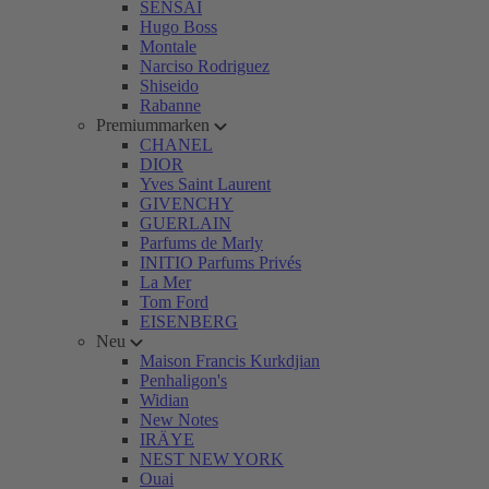
SENSAI
Hugo Boss
Montale
Narciso Rodriguez
Shiseido
Rabanne
Premiummarken
CHANEL
DIOR
Yves Saint Laurent
GIVENCHY
GUERLAIN
Parfums de Marly
INITIO Parfums Privés
La Mer
Tom Ford
EISENBERG
Neu
Maison Francis Kurkdjian
Penhaligon's
Widian
New Notes
IRÄYE
NEST NEW YORK
Ouai