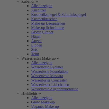
Zubehör
Alle anzeigen
Anspitzer
Kosmetikspiegel & Schminkspiegel
Kosmetiktaschen
Make-up Leerpaletten
Make-up Schwämme
Blotting Paper
Nägel
Augen
Lippen
Sets
Teint
Wasserfestes Make-up
Alle anzeigen
Wasserfeste Eyeliner
Wasserfeste Foundation
Wasserfeste Mascara
Wasserfester Concealer
Wasserfester Lidschatten
Wasserfeste Augenbrauenstifte
Highlights
Alle anzeigen
Glow Make-up
Veganes Make-up