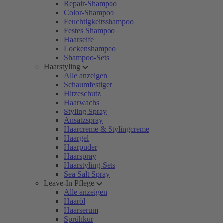
Repair-Shampoo
Color-Shampoo
Feuchtigkeitsshampoo
Festes Shampoo
Haarseife
Lockenshampoo
Shampoo-Sets
Haarstyling
Alle anzeigen
Schaumfestiger
Hitzeschutz
Haarwachs
Styling Spray
Ansatzspray
Haarcreme & Stylingcreme
Haargel
Haarpuder
Haarspray
Haarstyling-Sets
Sea Salt Spray
Leave-In Pflege
Alle anzeigen
Haaröl
Haarserum
Sprühkur