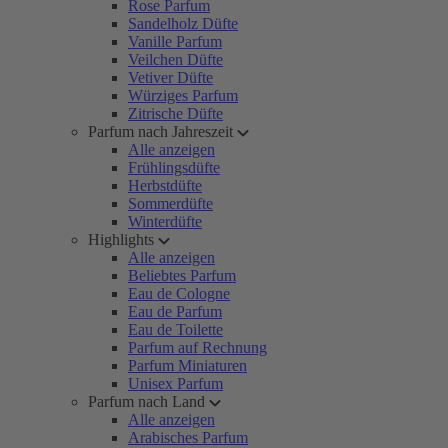
Rose Parfum
Sandelholz Düfte
Vanille Parfum
Veilchen Düfte
Vetiver Düfte
Würziges Parfum
Zitrische Düfte
Parfum nach Jahreszeit
Alle anzeigen
Frühlingsdüfte
Herbstdüfte
Sommerdüfte
Winterdüfte
Highlights
Alle anzeigen
Beliebtes Parfum
Eau de Cologne
Eau de Parfum
Eau de Toilette
Parfum auf Rechnung
Parfum Miniaturen
Unisex Parfum
Parfum nach Land
Alle anzeigen
Arabisches Parfum