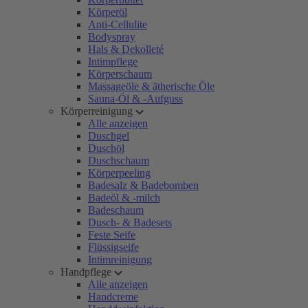
Körperöl
Anti-Cellulite
Bodyspray
Hals & Dekolleté
Intimpflege
Körperschaum
Massageöle & ätherische Öle
Sauna-Öl & -Aufguss
Körperreinigung
Alle anzeigen
Duschgel
Duschöl
Duschschaum
Körperpeeling
Badesalz & Badebomben
Badeöl & -milch
Badeschaum
Dusch- & Badesets
Feste Seife
Flüssigseife
Intimreinigung
Handpflege
Alle anzeigen
Handcreme