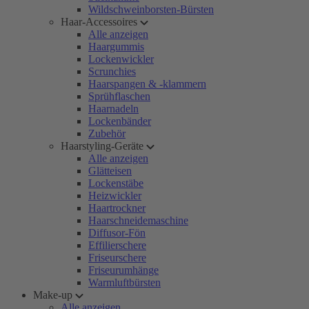
Wildschweinborsten-Bürsten
Haar-Accessoires
Alle anzeigen
Haargummis
Lockenwickler
Scrunchies
Haarspangen & -klammern
Sprühflaschen
Haarnadeln
Lockenbänder
Zubehör
Haarstyling-Geräte
Alle anzeigen
Glätteisen
Lockenstäbe
Heizwickler
Haartrockner
Haarschneidemaschine
Diffusor-Fön
Effilierschere
Friseurschere
Friseurumhänge
Warmluftbürsten
Make-up
Alle anzeigen