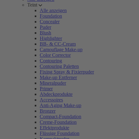
Teint
Alle anzeigen
Foundation
Concealer
Puder
Blush
Highlighter
BB- & CC-Cream
Camouflage Make-up
Color Corrector
Contouring
Contouring Paletten
Fixing Spray & Fixierpuder
Make-up Entferner
Mineralpuder
Primer
Abdeckprodukte
Accessoires
Anti-Aging Make-up
Bronzer
Compact-Foundation
Creme-Foundation
Effektprodukte
Flüssige Foundation
Kompaktpuder