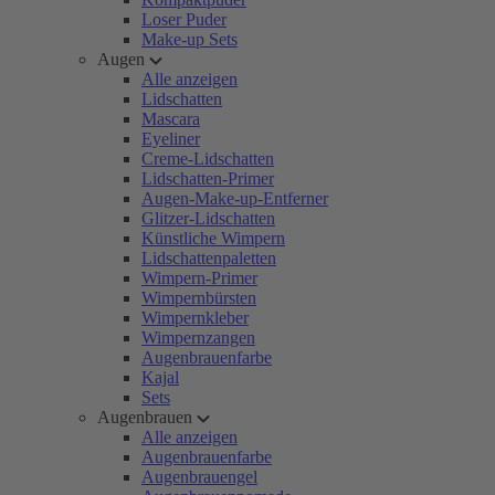
Loser Puder
Make-up Sets
Augen
Alle anzeigen
Lidschatten
Mascara
Eyeliner
Creme-Lidschatten
Lidschatten-Primer
Augen-Make-up-Entferner
Glitzer-Lidschatten
Künstliche Wimpern
Lidschattenpaletten
Wimpern-Primer
Wimpernbürsten
Wimpernkleber
Wimpernzangen
Augenbrauenfarbe
Kajal
Sets
Augenbrauen
Alle anzeigen
Augenbrauenfarbe
Augenbrauengel