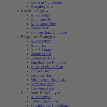
Leave-in Conditioner
Haarpflegesets
Kopfhautpflege
Alle anzeigen
Kopfhaut-Öl
Kopfhautpeeling
Haarwasser
Sonnenschutz & -pflege
Pflege nach Haartyp
Alle anzeigen
Anti-Frizz
Anti-Schuppen
Blondes Haar
Coloriertes Haar
Empfindliche Kopfhaut
Feines & glattes Haar
Fettiges Haar
Lockiges Haar
Mittel gegen Haarausfall
Normales Haar
Trockenes Haar
Conditioner & Spülung
Alle anzeigen
Color-Conditioner
Feuchtigkeits-Conditioner