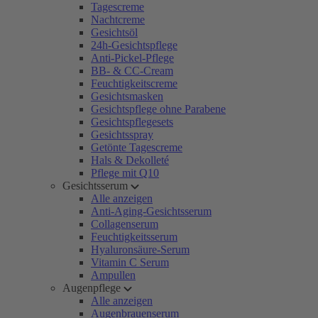
Tagescreme
Nachtcreme
Gesichtsöl
24h-Gesichtspflege
Anti-Pickel-Pflege
BB- & CC-Cream
Feuchtigkeitscreme
Gesichtsmasken
Gesichtspflege ohne Parabene
Gesichtspflegesets
Gesichtsspray
Getönte Tagescreme
Hals & Dekolleté
Pflege mit Q10
Gesichtsserum
Alle anzeigen
Anti-Aging-Gesichtsserum
Collagenserum
Feuchtigkeitsserum
Hyaluronsäure-Serum
Vitamin C Serum
Ampullen
Augenpflege
Alle anzeigen
Augenbrauenserum