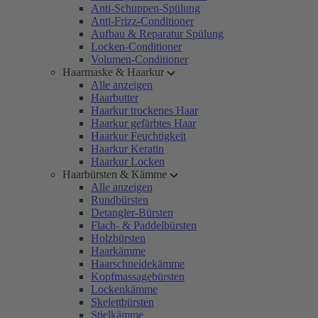
Anti-Schuppen-Spülung
Anti-Frizz-Conditioner
Aufbau & Reparatur Spülung
Locken-Conditioner
Volumen-Conditioner
Haarmaske & Haarkur
Alle anzeigen
Haarbutter
Haarkur trockenes Haar
Haarkur gefärbtes Haar
Haarkur Feuchtigkeit
Haarkur Keratin
Haarkur Locken
Haarbürsten & Kämme
Alle anzeigen
Rundbürsten
Detangler-Bürsten
Flach- & Paddelbürsten
Holzbürsten
Haarkämme
Haarschneidekämme
Kopfmassagebürsten
Lockenkämme
Skelettbürsten
Stielkämme