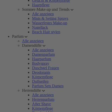
Gesicht & Körperpflege
Haarpflege
Sommer-Make-up und Trends
Alle anzeigen
Mists & Setting Sprays
Wasserfestes Make-up
Nagellack
Beach Hair stylen
Parfum
Alle anzeigen
Damendüfte
Alle anzeigen
Damenparfum
Haarparfum
Bodyspray
Duschgel Frauen
Deodorants
Körperpflege
Duftseifen
Parfum Sets Damen
Herrendüfte
Alle anzeigen
Herrenparfum
After Shave
Körperpflege