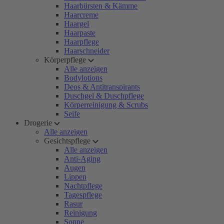
Haarbürsten & Kämme
Haarcreme
Haargel
Haarpaste
Haarpflege
Haarschneider
Körperpflege
Alle anzeigen
Bodylotions
Deos & Antitranspirants
Duschgel & Duschpflege
Körperreinigung & Scrubs
Seife
Drogerie
Alle anzeigen
Gesichtspflege
Alle anzeigen
Anti-Aging
Augen
Lippen
Nachtpflege
Tagespflege
Rasur
Reinigung
Sonne