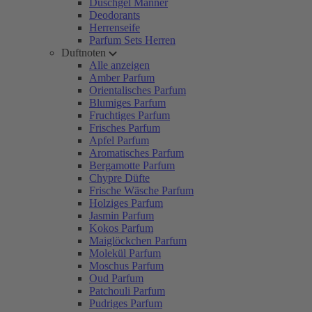
Duschgel Männer
Deodorants
Herrenseife
Parfum Sets Herren
Duftnoten
Alle anzeigen
Amber Parfum
Orientalisches Parfum
Blumiges Parfum
Fruchtiges Parfum
Frisches Parfum
Apfel Parfum
Aromatisches Parfum
Bergamotte Parfum
Chypre Düfte
Frische Wäsche Parfum
Holziges Parfum
Jasmin Parfum
Kokos Parfum
Maiglöckchen Parfum
Molekül Parfum
Moschus Parfum
Oud Parfum
Patchouli Parfum
Pudriges Parfum