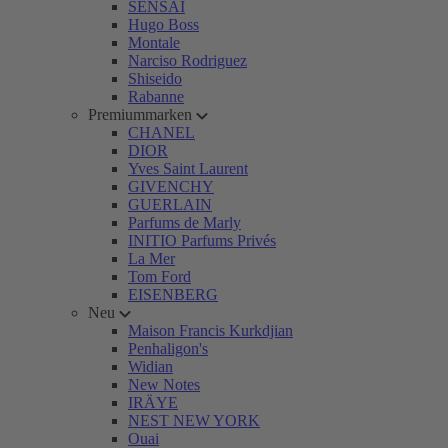
SENSAI
Hugo Boss
Montale
Narciso Rodriguez
Shiseido
Rabanne
Premiummarken
CHANEL
DIOR
Yves Saint Laurent
GIVENCHY
GUERLAIN
Parfums de Marly
INITIO Parfums Privés
La Mer
Tom Ford
EISENBERG
Neu
Maison Francis Kurkdjian
Penhaligon's
Widian
New Notes
IRÄYE
NEST NEW YORK
Ouai