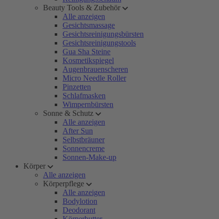
Beauty Tools & Zubehör
Alle anzeigen
Gesichtsmassage
Gesichtsreinigungsbürsten
Gesichtsreinigungstools
Gua Sha Steine
Kosmetikspiegel
Augenbrauenscheren
Micro Needle Roller
Pinzetten
Schlafmasken
Wimpernbürsten
Sonne & Schutz
Alle anzeigen
After Sun
Selbstbräuner
Sonnencreme
Sonnen-Make-up
Körper
Alle anzeigen
Körperpflege
Alle anzeigen
Bodylotion
Deodorant
Körperbutter