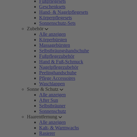
Fußpflegesets
Geschenksets
Hand- & Nagelpflegesets
Körperpflegesets
Sonnenschutz-Sets
Zubehör
Alle anzeigen
Körperbürsten
Massagebürsten
Selbstbräungshandschuhe
Fußpflegezubehör
Hand & Fuß-Schmuck
Nagelpflegezubehör
Peelinghandschuhe
Pflege Accessoires
Waschlappen
Sonne & Schutz
Alle anzeigen
After Sun
Selbstbräuner
Sonnenschutz
Haarentfernung
Alle anzeigen
Kalt- & Warmwachs
Rasierer