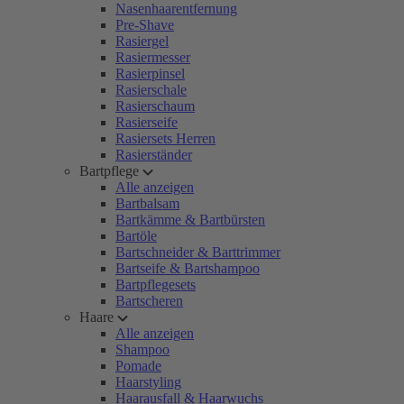
Nasenhaarentfernung
Pre-Shave
Rasiergel
Rasiermesser
Rasierpinsel
Rasierschale
Rasierschaum
Rasierseife
Rasiersets Herren
Rasierständer
Bartpflege
Alle anzeigen
Bartbalsam
Bartkämme & Bartbürsten
Bartöle
Bartschneider & Barttrimmer
Bartseife & Bartshampoo
Bartpflegesets
Bartscheren
Haare
Alle anzeigen
Shampoo
Pomade
Haarstyling
Haarausfall & Haarwuchs