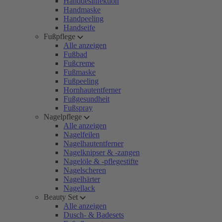
Handdesinfektion
Handmaske
Handpeeling
Handseife
Fußpflege
Alle anzeigen
Fußbad
Fußcreme
Fußmaske
Fußpeeling
Hornhautentferner
Fußgesundheit
Fußspray
Nagelpflege
Alle anzeigen
Nagelfeilen
Nagelhautentferner
Nagelknipser & -zangen
Nagelöle & -pflegestifte
Nagelscheren
Nagelhärter
Nagellack
Beauty Set
Alle anzeigen
Dusch- & Badesets