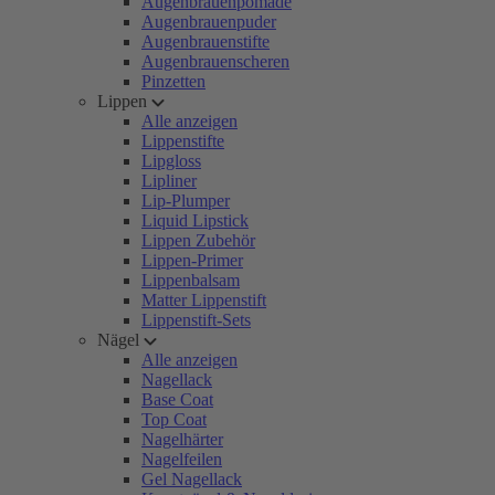
Augenbrauenpomade
Augenbrauenpuder
Augenbrauenstifte
Augenbrauenscheren
Pinzetten
Lippen
Alle anzeigen
Lippenstifte
Lipgloss
Lipliner
Lip-Plumper
Liquid Lipstick
Lippen Zubehör
Lippen-Primer
Lippenbalsam
Matter Lippenstift
Lippenstift-Sets
Nägel
Alle anzeigen
Nagellack
Base Coat
Top Coat
Nagelhärter
Nagelfeilen
Gel Nagellack