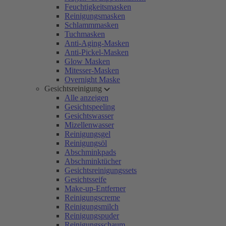
Feuchtigkeitsmasken
Reinigungsmasken
Schlammmasken
Tuchmasken
Anti-Aging-Masken
Anti-Pickel-Masken
Glow Masken
Mitesser-Masken
Overnight Maske
Gesichtsreinigung
Alle anzeigen
Gesichtspeeling
Gesichtswasser
Mizellenwasser
Reinigungsgel
Reinigungsöl
Abschminkpads
Abschminktücher
Gesichtsreinigungssets
Gesichtsseife
Make-up-Entferner
Reinigungscreme
Reinigungsmilch
Reinigungspuder
Reinigungsschaum