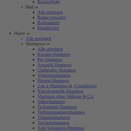
Rasurpflege
Bad
Alle anzeigen
Badaccessoires
Bademäntel
Handtücher
Haare
Alle anzeigen
Shampoos
Alle anzeigen
Keratin-Shampoo
Pre-Shampoo
Arganöl-Shampoo
Glättendes Shampoo
Volumenshampoo
Herren-Shampoo
2-in-1-Shampoo & -Conditioner
Naturkosmetik-Shampoo
Shampoo ohne Silikone & Co.
Silbershampoo
Teebaumöl-Shampoo
Tiefenreinigungsshampoo
Tönungsshampoo
Trockenshampoo
Anti-Schuppen-Shampoo