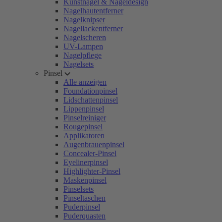
Kunstnägel & Nageldesign
Nagelhautentferner
Nagelknipser
Nagellackentferner
Nagelscheren
UV-Lampen
Nagelpflege
Nagelsets
Pinsel
Alle anzeigen
Foundationpinsel
Lidschattenpinsel
Lippenpinsel
Pinselreiniger
Rougepinsel
Applikatoren
Augenbrauenpinsel
Concealer-Pinsel
Eyelinerpinsel
Highlighter-Pinsel
Maskenpinsel
Pinselsets
Pinseltaschen
Puderpinsel
Puderquasten