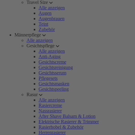
Travel Size
Alle anzeigen
Augen
Augenbrauen
Teint
Zubehör
Männerpflege
Alle anzeigen
Gesichtspflege
Alle anzeigen
Anti-Aging
Gesichtscreme
Gesichtsreinigung
Gesichtsserum
Pflegesets
Gesichtsmasken
Gesichtspeeling
Rasur
Alle anzeigen
Rasiercreme
Nassrasierer
After Shave Balsam & Lotion
Elektrische Rasierer & Trimmer
Rasierhobel & Zubehör
Herrenrasierer