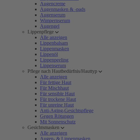
Augencreme
Augenmasken & -pads
Augenserum
Wimpernserum
Augengel
Lippenpflege
Alle anzeigen
Lippenbalsam
Lippenmasken
Lippenöl
Lippenpeeling
Lippenserum
Pflege nach Hautbedürfnis/Hauttyp
Alle anzeigen
Für fettige Haut
Für Mischhaut
Für sensible Haut
Für trockene Haut
Für unreine Haut
Anti-Aging-Gesichtspflege
Gegen Rötungen
Mit Sonnenschutz
Gesichtsmasken
Alle anzeigen
Augen- & Lippenmasken