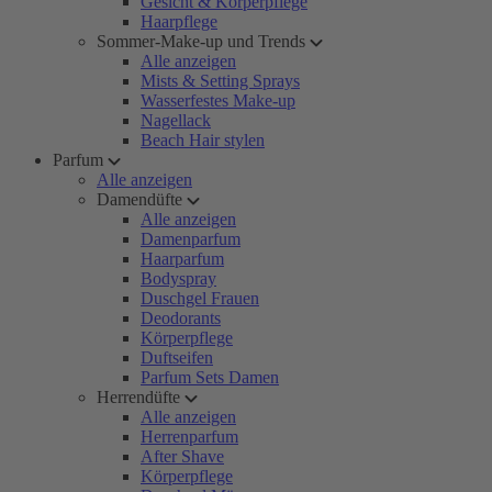
Gesicht & Körperpflege
Haarpflege
Sommer-Make-up und Trends
Alle anzeigen
Mists & Setting Sprays
Wasserfestes Make-up
Nagellack
Beach Hair stylen
Parfum
Alle anzeigen
Damendüfte
Alle anzeigen
Damenparfum
Haarparfum
Bodyspray
Duschgel Frauen
Deodorants
Körperpflege
Duftseifen
Parfum Sets Damen
Herrendüfte
Alle anzeigen
Herrenparfum
After Shave
Körperpflege