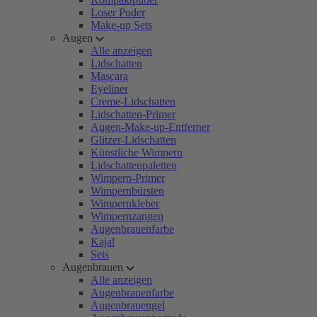
Loser Puder
Make-up Sets
Augen
Alle anzeigen
Lidschatten
Mascara
Eyeliner
Creme-Lidschatten
Lidschatten-Primer
Augen-Make-up-Entferner
Glitzer-Lidschatten
Künstliche Wimpern
Lidschattenpaletten
Wimpern-Primer
Wimpernbürsten
Wimpernkleber
Wimpernzangen
Augenbrauenfarbe
Kajal
Sets
Augenbrauen
Alle anzeigen
Augenbrauenfarbe
Augenbrauengel