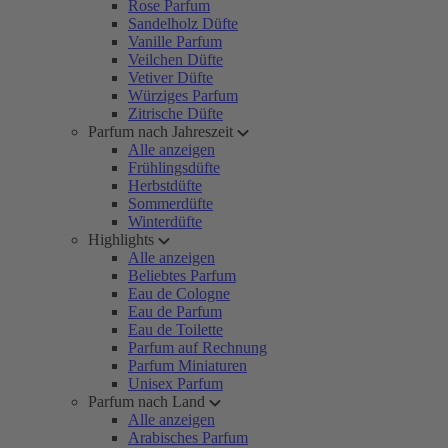
Rose Parfum
Sandelholz Düfte
Vanille Parfum
Veilchen Düfte
Vetiver Düfte
Würziges Parfum
Zitrische Düfte
Parfum nach Jahreszeit
Alle anzeigen
Frühlingsdüfte
Herbstdüfte
Sommerdüfte
Winterdüfte
Highlights
Alle anzeigen
Beliebtes Parfum
Eau de Cologne
Eau de Parfum
Eau de Toilette
Parfum auf Rechnung
Parfum Miniaturen
Unisex Parfum
Parfum nach Land
Alle anzeigen
Arabisches Parfum