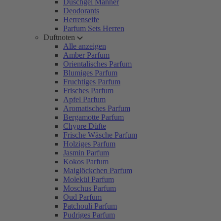
Duschgel Männer
Deodorants
Herrenseife
Parfum Sets Herren
Duftnoten
Alle anzeigen
Amber Parfum
Orientalisches Parfum
Blumiges Parfum
Fruchtiges Parfum
Frisches Parfum
Apfel Parfum
Aromatisches Parfum
Bergamotte Parfum
Chypre Düfte
Frische Wäsche Parfum
Holziges Parfum
Jasmin Parfum
Kokos Parfum
Maiglöckchen Parfum
Molekül Parfum
Moschus Parfum
Oud Parfum
Patchouli Parfum
Pudriges Parfum