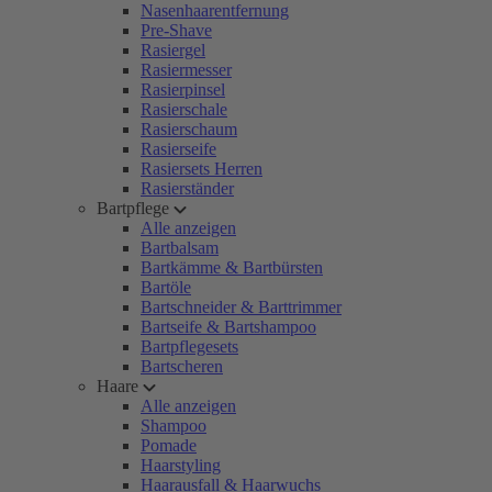
Nasenhaarentfernung
Pre-Shave
Rasiergel
Rasiermesser
Rasierpinsel
Rasierschale
Rasierschaum
Rasierseife
Rasiersets Herren
Rasierständer
Bartpflege
Alle anzeigen
Bartbalsam
Bartkämme & Bartbürsten
Bartöle
Bartschneider & Barttrimmer
Bartseife & Bartshampoo
Bartpflegesets
Bartscheren
Haare
Alle anzeigen
Shampoo
Pomade
Haarstyling
Haarausfall & Haarwuchs