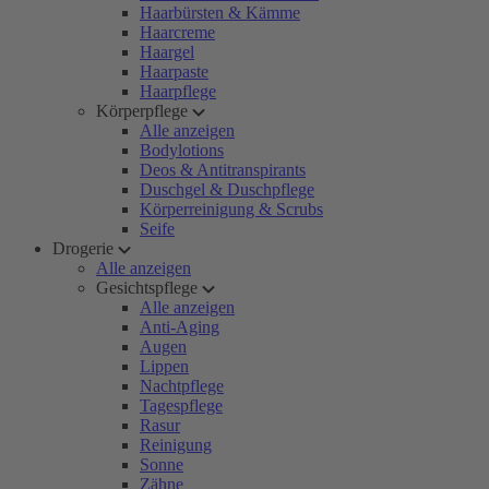
Haarbürsten & Kämme
Haarcreme
Haargel
Haarpaste
Haarpflege
Körperpflege
Alle anzeigen
Bodylotions
Deos & Antitranspirants
Duschgel & Duschpflege
Körperreinigung & Scrubs
Seife
Drogerie
Alle anzeigen
Gesichtspflege
Alle anzeigen
Anti-Aging
Augen
Lippen
Nachtpflege
Tagespflege
Rasur
Reinigung
Sonne
Zähne