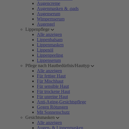
Augencreme
Augenmasken & -pads
Augenserum
Wimpernserum
Augengel
Lippenpflege
Alle anzeigen
Lippenbalsam
Lippenmasken
Lippenöl
Lippenpeeling
Lippenserum
Pflege nach Hautbedürfnis/Hauttyp
Alle anzeigen
Für fettige Haut
Für Mischhaut
Für sensible Haut
Für trockene Haut
Für unreine Haut
Anti-Aging-Gesichtspflege
Gegen Rötungen
Mit Sonnenschutz
Gesichtsmasken
Alle anzeigen
Augen- & Lippenmasken