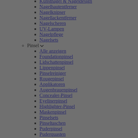
Kunstnägel & Nageldesign
Nagelhautentferner
Nagelknipser
Nagellackentferner
Nagelscheren
UV-Lampen
Nagelpflege
Nagelsets
Pinsel
Alle anzeigen
Foundationpinsel
Lidschattenpinsel
Lippenpinsel
Pinselreiniger
Rougepinsel
Applikatoren
Augenbrauenpinsel
Concealer-Pinsel
Eyelinerpinsel
Highlighter-Pinsel
Maskenpinsel
Pinselsets
Pinseltaschen
Puderpinsel
Puderquasten