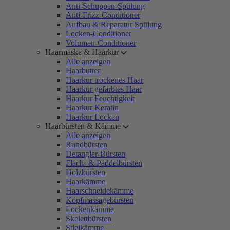
Anti-Schuppen-Spülung
Anti-Frizz-Conditioner
Aufbau & Reparatur Spülung
Locken-Conditioner
Volumen-Conditioner
Haarmaske & Haarkur
Alle anzeigen
Haarbutter
Haarkur trockenes Haar
Haarkur gefärbtes Haar
Haarkur Feuchtigkeit
Haarkur Keratin
Haarkur Locken
Haarbürsten & Kämme
Alle anzeigen
Rundbürsten
Detangler-Bürsten
Flach- & Paddelbürsten
Holzbürsten
Haarkämme
Haarschneidekämme
Kopfmassagebürsten
Lockenkämme
Skelettbürsten
Stielkämme