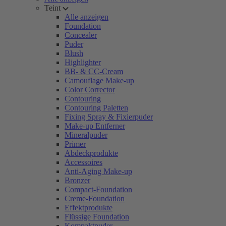
Teint
Alle anzeigen
Foundation
Concealer
Puder
Blush
Highlighter
BB- & CC-Cream
Camouflage Make-up
Color Corrector
Contouring
Contouring Paletten
Fixing Spray & Fixierpuder
Make-up Entferner
Mineralpuder
Primer
Abdeckprodukte
Accessoires
Anti-Aging Make-up
Bronzer
Compact-Foundation
Creme-Foundation
Effektprodukte
Flüssige Foundation
Kompaktpuder