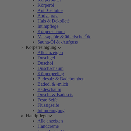
Körperöl
Anti-Cellulite
Bodyspray
Hals & Dekolleté
Intimpflege
Körperschaum
Massageöle & ätherische Öle
Sauna-Öl & -Aufguss
Körperreinigung
Alle anzeigen
Duschgel
Duschöl
Duschschaum
Körperpeeling
Badesalz & Badebomben
Badeöl & -milch
Badeschaum
Dusch- & Badesets
Feste Seife
Flüssigseife
Intimreinigung
Handpflege
Alle anzeigen
Handcreme