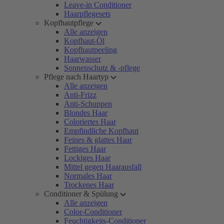
Leave-in Conditioner
Haarpflegesets
Kopfhautpflege
Alle anzeigen
Kopfhaut-Öl
Kopfhautpeeling
Haarwasser
Sonnenschutz & -pflege
Pflege nach Haartyp
Alle anzeigen
Anti-Frizz
Anti-Schuppen
Blondes Haar
Coloriertes Haar
Empfindliche Kopfhaut
Feines & glattes Haar
Fettiges Haar
Lockiges Haar
Mittel gegen Haarausfall
Normales Haar
Trockenes Haar
Conditioner & Spülung
Alle anzeigen
Color-Conditioner
Feuchtigkeits-Conditioner