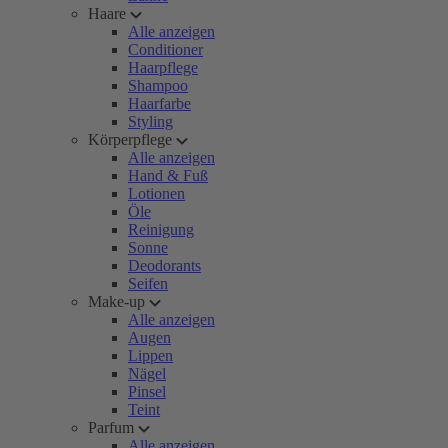
Haare
Alle anzeigen
Conditioner
Haarpflege
Shampoo
Haarfarbe
Styling
Körperpflege
Alle anzeigen
Hand & Fuß
Lotionen
Öle
Reinigung
Sonne
Deodorants
Seifen
Make-up
Alle anzeigen
Augen
Lippen
Nägel
Pinsel
Teint
Parfum
Alle anzeigen