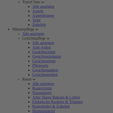
Travel Size
Alle anzeigen
Augen
Augenbrauen
Teint
Zubehör
Männerpflege
Alle anzeigen
Gesichtspflege
Alle anzeigen
Anti-Aging
Gesichtscreme
Gesichtsreinigung
Gesichtsserum
Pflegesets
Gesichtsmasken
Gesichtspeeling
Rasur
Alle anzeigen
Rasiercreme
Nassrasierer
After Shave Balsam & Lotion
Elektrische Rasierer & Trimmer
Rasierhobel & Zubehör
Herrenrasierer