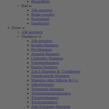
Rasurpflege
Bad
Alle anzeigen
Badaccessoires
Bademäntel
Handtücher
Haare
Alle anzeigen
Shampoos
Alle anzeigen
Keratin-Shampoo
Pre-Shampoo
Arganöl-Shampoo
Glättendes Shampoo
Volumenshampoo
Herren-Shampoo
2-in-1-Shampoo & -Conditioner
Naturkosmetik-Shampoo
Shampoo ohne Silikone & Co.
Silbershampoo
Teebaumöl-Shampoo
Tiefenreinigungsshampoo
Tönungsshampoo
Trockenshampoo
Anti-Schuppen-Shampoo