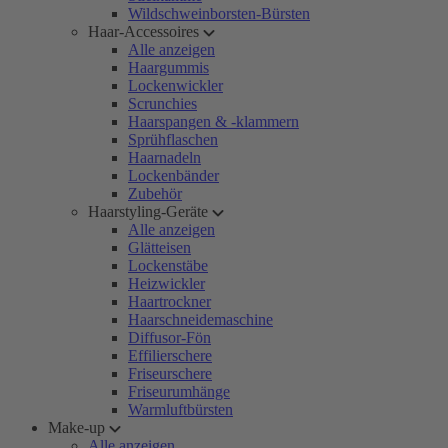
Wildschweinborsten-Bürsten
Haar-Accessoires
Alle anzeigen
Haargummis
Lockenwickler
Scrunchies
Haarspangen & -klammern
Sprühflaschen
Haarnadeln
Lockenbänder
Zubehör
Haarstyling-Geräte
Alle anzeigen
Glätteisen
Lockenstäbe
Heizwickler
Haartrockner
Haarschneidemaschine
Diffusor-Fön
Effilierschere
Friseurschere
Friseurumhänge
Warmluftbürsten
Make-up
Alle anzeigen