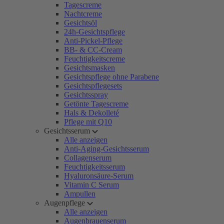
Tagescreme
Nachtcreme
Gesichtsöl
24h-Gesichtspflege
Anti-Pickel-Pflege
BB- & CC-Cream
Feuchtigkeitscreme
Gesichtsmasken
Gesichtspflege ohne Parabene
Gesichtspflegesets
Gesichtsspray
Getönte Tagescreme
Hals & Dekolleté
Pflege mit Q10
Gesichtsserum
Alle anzeigen
Anti-Aging-Gesichtsserum
Collagenserum
Feuchtigkeitsserum
Hyaluronsäure-Serum
Vitamin C Serum
Ampullen
Augenpflege
Alle anzeigen
Augenbrauenserum