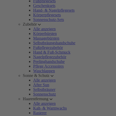
Fußpflegesets
Geschenksets
Hand- & Nagelpflegesets
Körperpflegesets
Sonnenschutz-Sets
Zubehör
Alle anzeigen
Körperbürsten
Massagebürsten
Selbstbräungshandschuhe
Fußpflegezubehör
Hand & Fuß-Schmuck
Nagelpflegezubehör
Peelinghandschuhe
Pflege Accessoires
Waschlappen
Sonne & Schutz
Alle anzeigen
After Sun
Selbstbräuner
Sonnenschutz
Haarentfernung
Alle anzeigen
Kalt- & Warmwachs
Rasierer