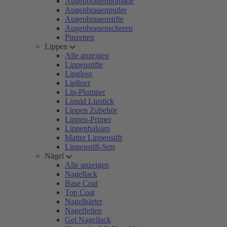
Augenbrauenpomade
Augenbrauenpuder
Augenbrauenstifte
Augenbrauenscheren
Pinzetten
Lippen
Alle anzeigen
Lippenstifte
Lipgloss
Lipliner
Lip-Plumper
Liquid Lipstick
Lippen Zubehör
Lippen-Primer
Lippenbalsam
Matter Lippenstift
Lippenstift-Sets
Nägel
Alle anzeigen
Nagellack
Base Coat
Top Coat
Nagelhärter
Nagelfeilen
Gel Nagellack