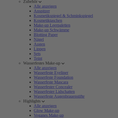
Zubehör
Alle anzeigen
Anspitzer
Kosmetikspiegel & Schminkspiegel
Kosmetiktaschen
Make-up Leerpaletten
Make-up Schwämme
Blotting Paper
Nägel
Augen
Lippen
Sets
Teint
Wasserfestes Make-up
Alle anzeigen
Wasserfeste Eyeliner
Wasserfeste Foundation
Wasserfeste Mascara
Wasserfester Concealer
Wasserfester Lidschatten
Wasserfeste Augenbrauenstifte
Highlights
Alle anzeigen
Glow Make-up
Veganes Make-up