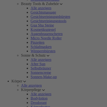
Beauty Tools & Zubehör
Alle anzeigen
Gesichtsmassage
Gesichtsreinigungsbürsten
Gesichtsreinigungstools
Gua Sha Steine
Kosmetikspiegel
Augenbrauenscheren
Micro Needle Roller
Pinzetten
Schlafmasken
Wimpernbürsten
Sonne & Schutz
Alle anzeigen
After Sun
Selbstbräuner
Sonnencreme
Sonnen-Make-up
Körper
Alle anzeigen
Körperpflege
Alle anzeigen
Bodylotion
Deodorant
Körperbutter