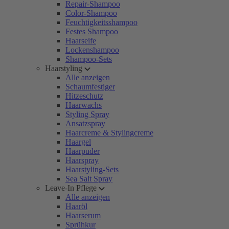
Repair-Shampoo
Color-Shampoo
Feuchtigkeitsshampoo
Festes Shampoo
Haarseife
Lockenshampoo
Shampoo-Sets
Haarstyling
Alle anzeigen
Schaumfestiger
Hitzeschutz
Haarwachs
Styling Spray
Ansatzspray
Haarcreme & Stylingcreme
Haargel
Haarpuder
Haarspray
Haarstyling-Sets
Sea Salt Spray
Leave-In Pflege
Alle anzeigen
Haaröl
Haarserum
Sprühkur