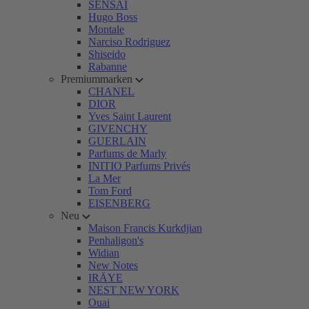
SENSAI
Hugo Boss
Montale
Narciso Rodriguez
Shiseido
Rabanne
Premiummarken
CHANEL
DIOR
Yves Saint Laurent
GIVENCHY
GUERLAIN
Parfums de Marly
INITIO Parfums Privés
La Mer
Tom Ford
EISENBERG
Neu
Maison Francis Kurkdjian
Penhaligon's
Widian
New Notes
IRÄYE
NEST NEW YORK
Ouai