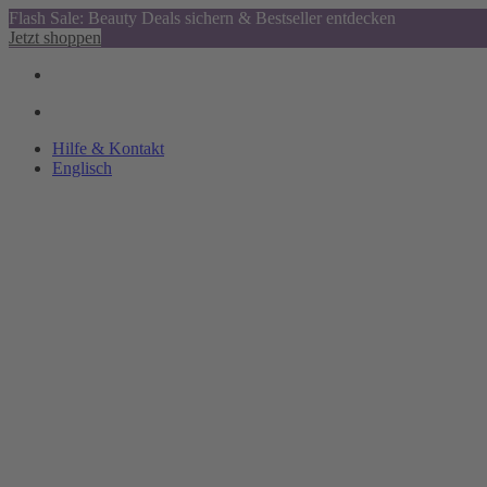
Flash Sale: Beauty Deals sichern & Bestseller entdecken
Jetzt shoppen
Hilfe & Kontakt
Englisch