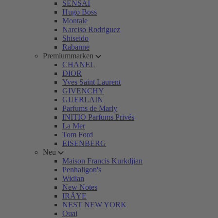
SENSAI
Hugo Boss
Montale
Narciso Rodriguez
Shiseido
Rabanne
Premiummarken
CHANEL
DIOR
Yves Saint Laurent
GIVENCHY
GUERLAIN
Parfums de Marly
INITIO Parfums Privés
La Mer
Tom Ford
EISENBERG
Neu
Maison Francis Kurkdjian
Penhaligon's
Widian
New Notes
IRÄYE
NEST NEW YORK
Ouai