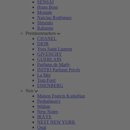
SENSAI
Hugo Boss
Montale
Narciso Rodriguez
Shiseido
Rabanne
Premiummarken
CHANEL
DIOR
Yves Saint Laurent
GIVENCHY
GUERLAIN
Parfums de Marly
INITIO Parfums Privés
La Mer
Tom Ford
EISENBERG
Neu
Maison Francis Kurkdjian
Penhaligon's
Widian
New Notes
IRÄYE
NEST NEW YORK
Ouai