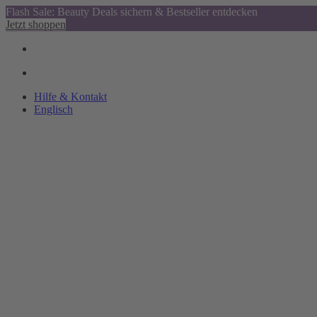
Flash Sale: Beauty Deals sichern & Bestseller entdecken
Jetzt shoppen
Hilfe & Kontakt
Englisch