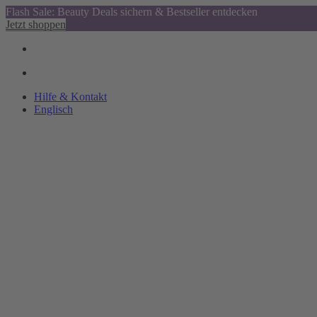
Flash Sale: Beauty Deals sichern & Bestseller entdecken
Jetzt shoppen
Hilfe & Kontakt
Englisch