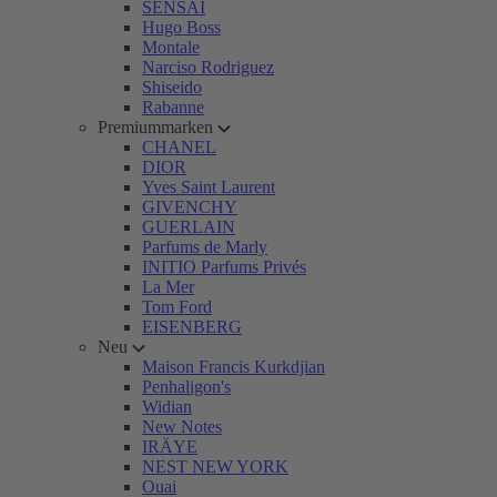
SENSAI
Hugo Boss
Montale
Narciso Rodriguez
Shiseido
Rabanne
Premiummarken
CHANEL
DIOR
Yves Saint Laurent
GIVENCHY
GUERLAIN
Parfums de Marly
INITIO Parfums Privés
La Mer
Tom Ford
EISENBERG
Neu
Maison Francis Kurkdjian
Penhaligon's
Widian
New Notes
IRÄYE
NEST NEW YORK
Ouai