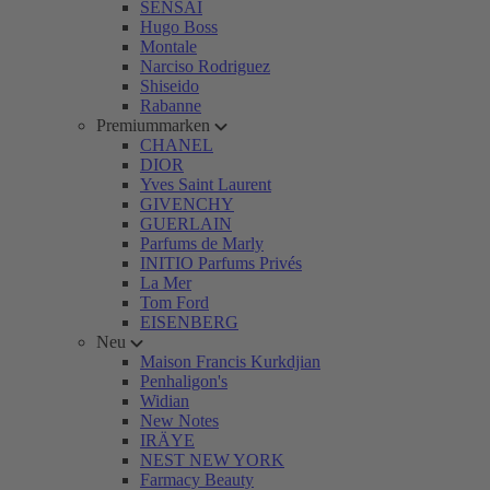
SENSAI
Hugo Boss
Montale
Narciso Rodriguez
Shiseido
Rabanne
Premiummarken
CHANEL
DIOR
Yves Saint Laurent
GIVENCHY
GUERLAIN
Parfums de Marly
INITIO Parfums Privés
La Mer
Tom Ford
EISENBERG
Neu
Maison Francis Kurkdjian
Penhaligon's
Widian
New Notes
IRÄYE
NEST NEW YORK
Farmacy Beauty