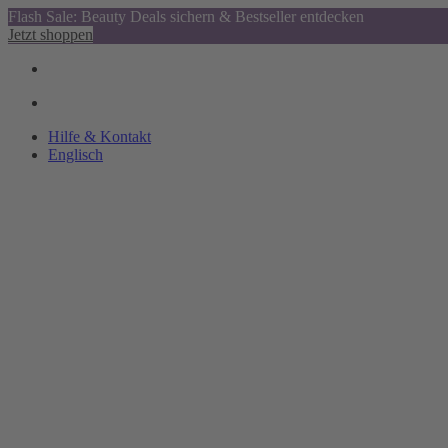
Flash Sale: Beauty Deals sichern & Bestseller entdecken
Jetzt shoppen
Hilfe & Kontakt
Englisch