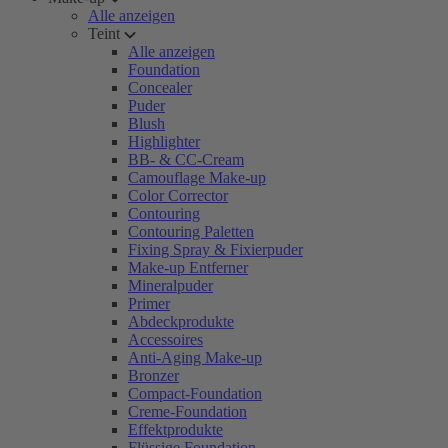
Alle anzeigen
Teint
Alle anzeigen
Foundation
Concealer
Puder
Blush
Highlighter
BB- & CC-Cream
Camouflage Make-up
Color Corrector
Contouring
Contouring Paletten
Fixing Spray & Fixierpuder
Make-up Entferner
Mineralpuder
Primer
Abdeckprodukte
Accessoires
Anti-Aging Make-up
Bronzer
Compact-Foundation
Creme-Foundation
Effektprodukte
Flüssige Foundation