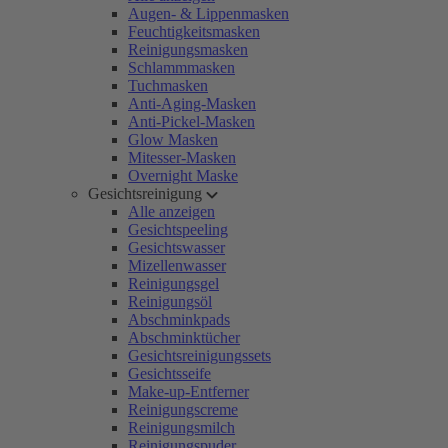
Augen- & Lippenmasken
Feuchtigkeitsmasken
Reinigungsmasken
Schlammmasken
Tuchmasken
Anti-Aging-Masken
Anti-Pickel-Masken
Glow Masken
Mitesser-Masken
Overnight Maske
Gesichtsreinigung
Alle anzeigen
Gesichtspeeling
Gesichtswasser
Mizellenwasser
Reinigungsgel
Reinigungsöl
Abschminkpads
Abschminktücher
Gesichtsreinigungssets
Gesichtsseife
Make-up-Entferner
Reinigungscreme
Reinigungsmilch
Reinigungspuder