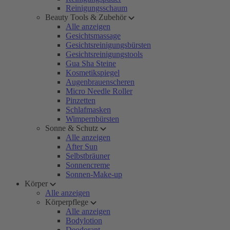
Reinigungsschaum
Beauty Tools & Zubehör
Alle anzeigen
Gesichtsmassage
Gesichtsreinigungsbürsten
Gesichtsreinigungstools
Gua Sha Steine
Kosmetikspiegel
Augenbrauenscheren
Micro Needle Roller
Pinzetten
Schlafmasken
Wimpernbürsten
Sonne & Schutz
Alle anzeigen
After Sun
Selbstbräuner
Sonnencreme
Sonnen-Make-up
Körper
Alle anzeigen
Körperpflege
Alle anzeigen
Bodylotion
Deodorant