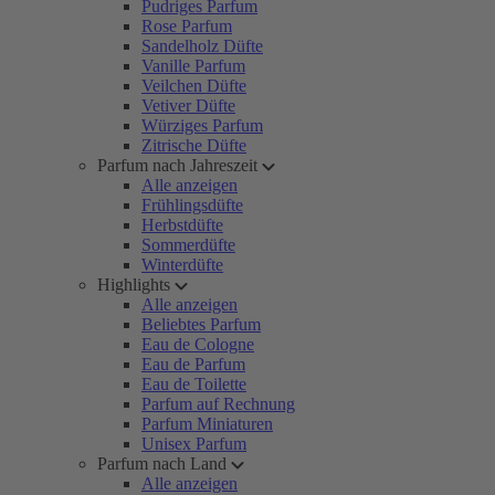
Pudriges Parfum
Rose Parfum
Sandelholz Düfte
Vanille Parfum
Veilchen Düfte
Vetiver Düfte
Würziges Parfum
Zitrische Düfte
Parfum nach Jahreszeit
Alle anzeigen
Frühlingsdüfte
Herbstdüfte
Sommerdüfte
Winterdüfte
Highlights
Alle anzeigen
Beliebtes Parfum
Eau de Cologne
Eau de Parfum
Eau de Toilette
Parfum auf Rechnung
Parfum Miniaturen
Unisex Parfum
Parfum nach Land
Alle anzeigen