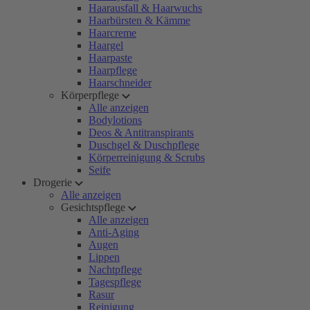
Haarausfall & Haarwuchs
Haarbürsten & Kämme
Haarcreme
Haargel
Haarpaste
Haarpflege
Haarschneider
Körperpflege
Alle anzeigen
Bodylotions
Deos & Antitranspirants
Duschgel & Duschpflege
Körperreinigung & Scrubs
Seife
Drogerie
Alle anzeigen
Gesichtspflege
Alle anzeigen
Anti-Aging
Augen
Lippen
Nachtpflege
Tagespflege
Rasur
Reinigung