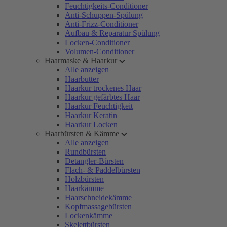
Feuchtigkeits-Conditioner
Anti-Schuppen-Spülung
Anti-Frizz-Conditioner
Aufbau & Reparatur Spülung
Locken-Conditioner
Volumen-Conditioner
Haarmaske & Haarkur
Alle anzeigen
Haarbutter
Haarkur trockenes Haar
Haarkur gefärbtes Haar
Haarkur Feuchtigkeit
Haarkur Keratin
Haarkur Locken
Haarbürsten & Kämme
Alle anzeigen
Rundbürsten
Detangler-Bürsten
Flach- & Paddelbürsten
Holzbürsten
Haarkämme
Haarschneidekämme
Kopfmassagebürsten
Lockenkämme
Skelettbürsten