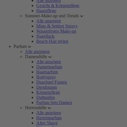
Alle anzeigen
Gesicht & Körperpflege
Haarpflege
Sommer-Make-up und Trends
Alle anzeigen
Mists & Setting Sprays
Wasserfestes Make-up
Nagellack
Beach Hair stylen
Parfum
Alle anzeigen
Damendüfte
Alle anzeigen
Damenparfum
Haarparfum
Bodyspray
Duschgel Frauen
Deodorants
Körperpflege
Duftseifen
Parfum Sets Damen
Herrendüfte
Alle anzeigen
Herrenparfum
After Shave