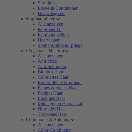
Sprühkur
Leave-in Conditioner
Haarpflegesets
Kopfhautpflege
Alle anzeigen
Kopfhaut-Öl
Kopfhautpeeling
Haarwasser
Sonnenschutz & -pflege
Pflege nach Haartyp
Alle anzeigen
Anti-Frizz
Anti-Schuppen
Blondes Haar
Coloriertes Haar
Empfindliche Kopfhaut
Feines & glattes Haar
Fettiges Haar
Lockiges Haar
Mittel gegen Haarausfall
Normales Haar
Trockenes Haar
Conditioner & Spülung
Alle anzeigen
Color-Conditioner