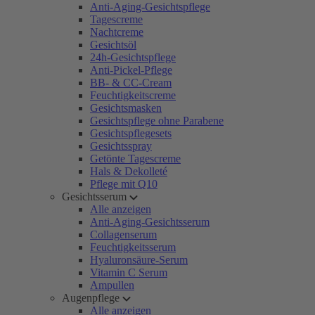
Anti-Aging-Gesichtspflege
Tagescreme
Nachtcreme
Gesichtsöl
24h-Gesichtspflege
Anti-Pickel-Pflege
BB- & CC-Cream
Feuchtigkeitscreme
Gesichtsmasken
Gesichtspflege ohne Parabene
Gesichtspflegesets
Gesichtsspray
Getönte Tagescreme
Hals & Dekolleté
Pflege mit Q10
Gesichtsserum
Alle anzeigen
Anti-Aging-Gesichtsserum
Collagenserum
Feuchtigkeitsserum
Hyaluronsäure-Serum
Vitamin C Serum
Ampullen
Augenpflege
Alle anzeigen