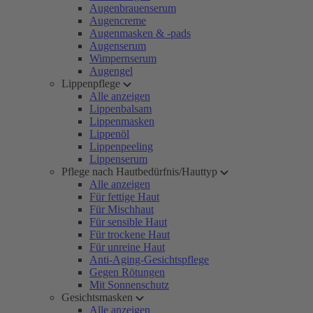
Augenbrauenserum
Augencreme
Augenmasken & -pads
Augenserum
Wimpernserum
Augengel
Lippenpflege
Alle anzeigen
Lippenbalsam
Lippenmasken
Lippenöl
Lippenpeeling
Lippenserum
Pflege nach Hautbedürfnis/Hauttyp
Alle anzeigen
Für fettige Haut
Für Mischhaut
Für sensible Haut
Für trockene Haut
Für unreine Haut
Anti-Aging-Gesichtspflege
Gegen Rötungen
Mit Sonnenschutz
Gesichtsmasken
Alle anzeigen