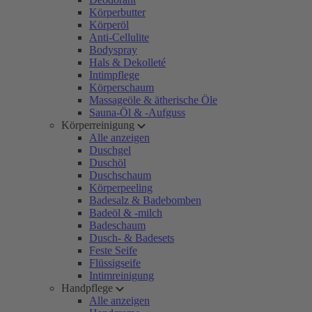
Körperbutter
Körperöl
Anti-Cellulite
Bodyspray
Hals & Dekolleté
Intimpflege
Körperschaum
Massageöle & ätherische Öle
Sauna-Öl & -Aufguss
Körperreinigung
Alle anzeigen
Duschgel
Duschöl
Duschschaum
Körperpeeling
Badesalz & Badebomben
Badeöl & -milch
Badeschaum
Dusch- & Badesets
Feste Seife
Flüssigseife
Intimreinigung
Handpflege
Alle anzeigen