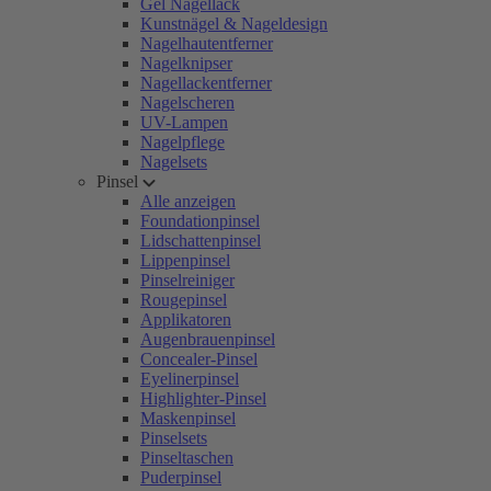
Gel Nagellack
Kunstnägel & Nageldesign
Nagelhautentferner
Nagelknipser
Nagellackentferner
Nagelscheren
UV-Lampen
Nagelpflege
Nagelsets
Pinsel
Alle anzeigen
Foundationpinsel
Lidschattenpinsel
Lippenpinsel
Pinselreiniger
Rougepinsel
Applikatoren
Augenbrauenpinsel
Concealer-Pinsel
Eyelinerpinsel
Highlighter-Pinsel
Maskenpinsel
Pinselsets
Pinseltaschen
Puderpinsel