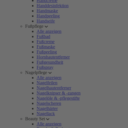
Handcreme
Handdesinfektion
Handmaske
Handpeeling
Handseife
Fußpflege
Alle anzeigen
Fußbad
Fußcreme
Fußmaske
Fußpeeling
Hornhautentferner
Fußgesundheit
Fußspray
Nagelpflege
Alle anzeigen
Nagelfeilen
Nagelhautentferner
Nagelknipser & -zangen
Nagelöle & -pflegestifte
Nagelscheren
Nagelhärter
Nagellack
Beauty Set
Alle anzeigen