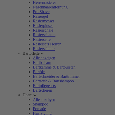
Herrenrasierer
Nasenhaarentfernung
Pre-Shave
Rasiergel
Rasiermesser
Rasierpinsel
Rasierschale
Rasierschaum
Rasierseife
Rasiersets Herren
Rasierständer
Bartpflege
Alle anzeigen
Bartbalsam
Bartkämme & Bartbürsten
Bartöle
Bartschneider & Barttrimmer
Bartseife & Bartshampoo
Bartpflegesets
Bartscheren
Haare
Alle anzeigen
Shampoo
Pomade
Haarstyling