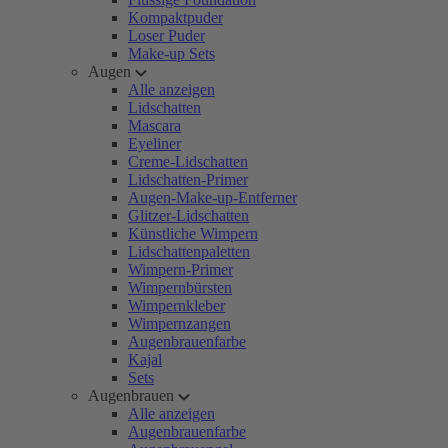
Kompaktpuder
Loser Puder
Make-up Sets
Augen
Alle anzeigen
Lidschatten
Mascara
Eyeliner
Creme-Lidschatten
Lidschatten-Primer
Augen-Make-up-Entferner
Glitzer-Lidschatten
Künstliche Wimpern
Lidschattenpaletten
Wimpern-Primer
Wimpernbürsten
Wimpernkleber
Wimpernzangen
Augenbrauenfarbe
Kajal
Sets
Augenbrauen
Alle anzeigen
Augenbrauenfarbe