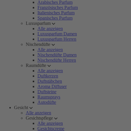
Arabisches Parfum
Französisches Parfum
Italienisches Parfum
Spanisches Parfum
Luxusparfum
Alle anzeigen
Luxusparfum Damen
Luxusparfum Herren
Nischendüfte
Alle anzeigen
Nischendüfte Damen
Nischendüfte Herren
Raumdüfte
Alle anzeigen
Duftkerzen
Duftstäbchen
Aroma Diffuser
Duftsteine
Raumsprays
Autodüfte
Gesicht
Alle anzeigen
Gesichtspflege
Alle anzeigen
Gesichtscreme