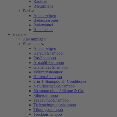
Rasierer
Rasurpflege
Bad
Alle anzeigen
Badaccessoires
Bademäntel
Handtücher
Haare
Alle anzeigen
Shampoos
Alle anzeigen
Keratin-Shampoo
Pre-Shampoo
Arganöl-Shampoo
Glättendes Shampoo
Volumenshampoo
Herren-Shampoo
2-in-1-Shampoo & -Conditioner
Naturkosmetik-Shampoo
Shampoo ohne Silikone & Co.
Silbershampoo
Teebaumöl-Shampoo
Tiefenreinigungsshampoo
Tönungsshampoo
Trockenshampoo