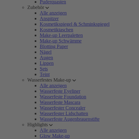
Puderquasten
Zubehör
Alle anzeigen
Anspitzer
Kosmetikspiegel & Schminkspiegel
Kosmetiktaschen
Make-up Leerpaletten
Make-up Schwämme
Blotting Paper
Nägel
Augen
Lippen
Sets
Teint
Wasserfestes Make-up
Alle anzeigen
Wasserfeste Eyeliner
Wasserfeste Foundation
Wasserfeste Mascara
Wasserfester Concealer
Wasserfester Lidschatten
Wasserfeste Augenbrauenstifte
Highlights
Alle anzeigen
Glow Make-up