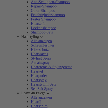
Anti-Schuppen-Shampoo
Repair-Shampoo
Color-Shampoo
Feuchtigkeitsshampoo
Festes Shampoo
Haarseife
Lockenshampoo
Shampoo-Sets
Haarstyling
Alle anzeigen
Schaumfestiger
Hitzeschutz
Haarwachs
Styling Spray
Ansatzspray
Haarcreme & Stylingcreme
Haargel
Haarpuder
Haarspray
Haarstyling-Sets
Sea Salt Spray
Leave-In Pflege
Alle anzeigen
Haaröl
Haarserum