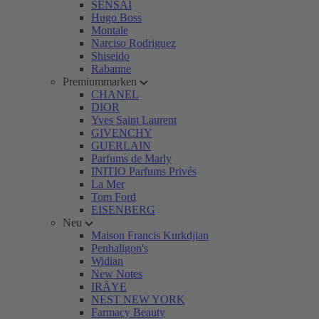
SENSAI
Hugo Boss
Montale
Narciso Rodriguez
Shiseido
Rabanne
Premiummarken
CHANEL
DIOR
Yves Saint Laurent
GIVENCHY
GUERLAIN
Parfums de Marly
INITIO Parfums Privés
La Mer
Tom Ford
EISENBERG
Neu
Maison Francis Kurkdjian
Penhaligon's
Widian
New Notes
IRÄYE
NEST NEW YORK
Farmacy Beauty