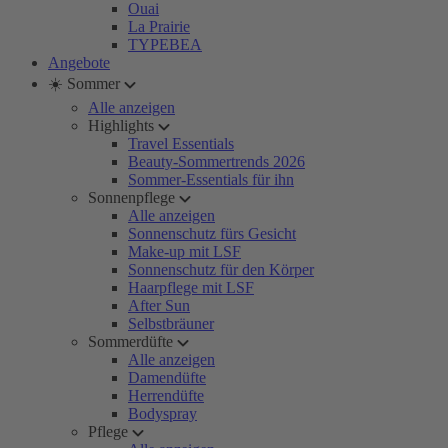
Ouai
La Prairie
TYPEBEA
Angebote
☀️ Sommer
Alle anzeigen
Highlights
Travel Essentials
Beauty-Sommertrends 2026
Sommer-Essentials für ihn
Sonnenpflege
Alle anzeigen
Sonnenschutz fürs Gesicht
Make-up mit LSF
Sonnenschutz für den Körper
Haarpflege mit LSF
After Sun
Selbstbräuner
Sommerdüfte
Alle anzeigen
Damendüfte
Herrendüfte
Bodyspray
Pflege