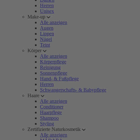
Herren
Unisex
Make-up
Alle anzeigen
Augen
Lippen
Nägel
Teint
Körper
Alle anzeigen
Körperpflege
Reinigung
Sonnenpflege
Hand- & Fußpflege
Herren
Schwangerschafts- & Babypflege
Haare
Alle anzeigen
Conditioner
Haarpflege
Shampoo
Styling
Zertifizierte Naturkosmetik
Alle anzeigen