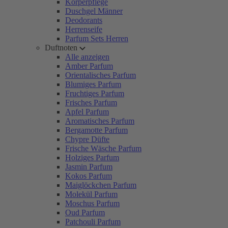
Körperpflege
Duschgel Männer
Deodorants
Herrenseife
Parfum Sets Herren
Duftnoten
Alle anzeigen
Amber Parfum
Orientalisches Parfum
Blumiges Parfum
Fruchtiges Parfum
Frisches Parfum
Apfel Parfum
Aromatisches Parfum
Bergamotte Parfum
Chypre Düfte
Frische Wäsche Parfum
Holziges Parfum
Jasmin Parfum
Kokos Parfum
Maiglöckchen Parfum
Molekül Parfum
Moschus Parfum
Oud Parfum
Patchouli Parfum