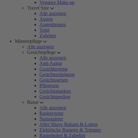
Veganes Make-up
Travel Size
Alle anzeigen
Augen
Augenbrauen
Teint
Zubehör
Männerpflege
Alle anzeigen
Gesichtspflege
Alle anzeigen
Anti-Aging
Gesichtscreme
Gesichtsreinigung
Gesichtsserum
Pflegesets
Gesichtsmasken
Gesichtspeeling
Rasur
Alle anzeigen
Rasiercreme
Nassrasierer
After Shave Balsam & Lotion
Elektrische Rasierer & Trimmer
Rasierhobel & Zubehör