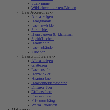
Stielkämme
Wildschweinborsten-Bürsten
Haar-Accessoires
Alle anzeigen
Haargummis
Lockenwickler
Scrunchies
Haarspangen & -klammern
Sprühflaschen
Haarnadeln
Lockenbänder
Zubehör
Haarstyling-Geräte
Alle anzeigen
Glätteisen
Lockenstäbe
Heizwickler
Haartrockner
Haarschneidemaschine
Diffusor-Fön
Effilierschere
Friseurschere
Friseurumhänge
Warmluftbürsten
Make-up