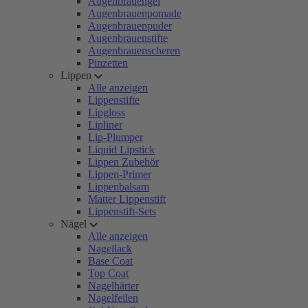
Augenbrauengel
Augenbrauenpomade
Augenbrauenpuder
Augenbrauenstifte
Augenbrauenscheren
Pinzetten
Lippen
Alle anzeigen
Lippenstifte
Lipgloss
Lipliner
Lip-Plumper
Liquid Lipstick
Lippen Zubehör
Lippen-Primer
Lippenbalsam
Matter Lippenstift
Lippenstift-Sets
Nägel
Alle anzeigen
Nagellack
Base Coat
Top Coat
Nagelhärter
Nagelfeilen