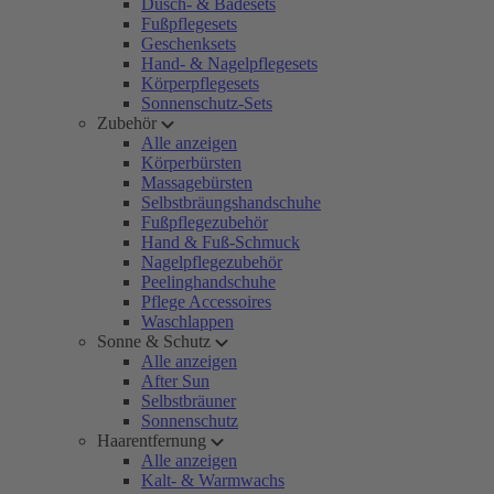
Dusch- & Badesets
Fußpflegesets
Geschenksets
Hand- & Nagelpflegesets
Körperpflegesets
Sonnenschutz-Sets
Zubehör
Alle anzeigen
Körperbürsten
Massagebürsten
Selbstbräungshandschuhe
Fußpflegezubehör
Hand & Fuß-Schmuck
Nagelpflegezubehör
Peelinghandschuhe
Pflege Accessoires
Waschlappen
Sonne & Schutz
Alle anzeigen
After Sun
Selbstbräuner
Sonnenschutz
Haarentfernung
Alle anzeigen
Kalt- & Warmwachs