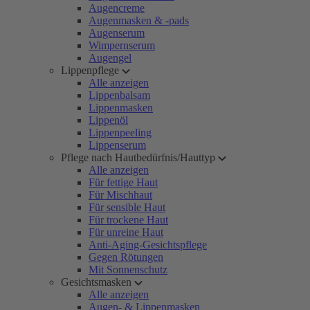
Augencreme
Augenmasken & -pads
Augenserum
Wimpernserum
Augengel
Lippenpflege
Alle anzeigen
Lippenbalsam
Lippenmasken
Lippenöl
Lippenpeeling
Lippenserum
Pflege nach Hautbedürfnis/Hauttyp
Alle anzeigen
Für fettige Haut
Für Mischhaut
Für sensible Haut
Für trockene Haut
Für unreine Haut
Anti-Aging-Gesichtspflege
Gegen Rötungen
Mit Sonnenschutz
Gesichtsmasken
Alle anzeigen
Augen- & Lippenmasken