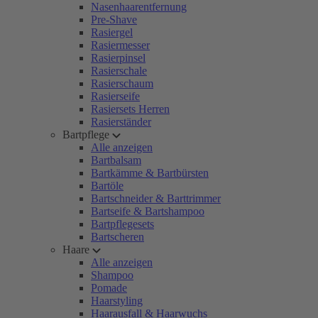
Nasenhaarentfernung
Pre-Shave
Rasiergel
Rasiermesser
Rasierpinsel
Rasierschale
Rasierschaum
Rasierseife
Rasiersets Herren
Rasierständer
Bartpflege
Alle anzeigen
Bartbalsam
Bartkämme & Bartbürsten
Bartöle
Bartschneider & Barttrimmer
Bartseife & Bartshampoo
Bartpflegesets
Bartscheren
Haare
Alle anzeigen
Shampoo
Pomade
Haarstyling
Haarausfall & Haarwuchs