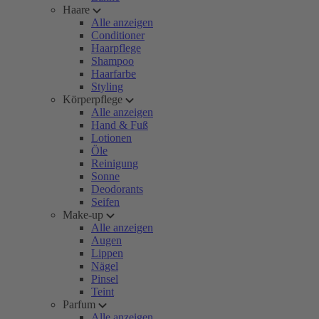
Haare
Alle anzeigen
Conditioner
Haarpflege
Shampoo
Haarfarbe
Styling
Körperpflege
Alle anzeigen
Hand & Fuß
Lotionen
Öle
Reinigung
Sonne
Deodorants
Seifen
Make-up
Alle anzeigen
Augen
Lippen
Nägel
Pinsel
Teint
Parfum
Alle anzeigen