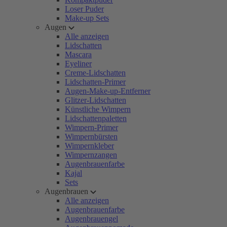
Loser Puder
Make-up Sets
Augen
Alle anzeigen
Lidschatten
Mascara
Eyeliner
Creme-Lidschatten
Lidschatten-Primer
Augen-Make-up-Entferner
Glitzer-Lidschatten
Künstliche Wimpern
Lidschattenpaletten
Wimpern-Primer
Wimpernbürsten
Wimpernkleber
Wimpernzangen
Augenbrauenfarbe
Kajal
Sets
Augenbrauen
Alle anzeigen
Augenbrauenfarbe
Augenbrauengel