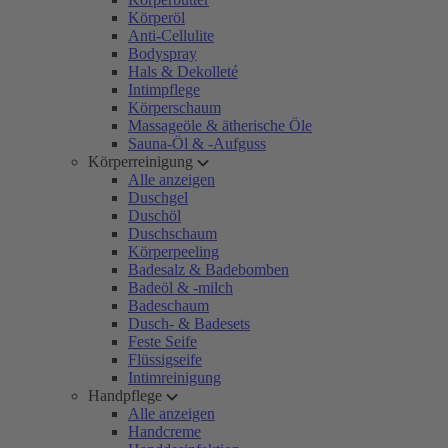
Körperöl
Anti-Cellulite
Bodyspray
Hals & Dekolleté
Intimpflege
Körperschaum
Massageöle & ätherische Öle
Sauna-Öl & -Aufguss
Körperreinigung
Alle anzeigen
Duschgel
Duschöl
Duschschaum
Körperpeeling
Badesalz & Badebomben
Badeöl & -milch
Badeschaum
Dusch- & Badesets
Feste Seife
Flüssigseife
Intimreinigung
Handpflege
Alle anzeigen
Handcreme