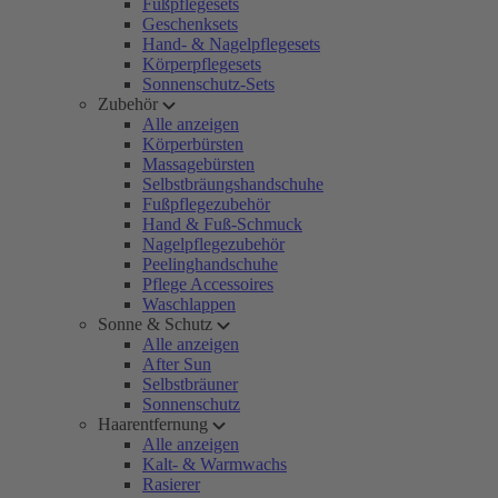
Fußpflegesets
Geschenksets
Hand- & Nagelpflegesets
Körperpflegesets
Sonnenschutz-Sets
Zubehör
Alle anzeigen
Körperbürsten
Massagebürsten
Selbstbräungshandschuhe
Fußpflegezubehör
Hand & Fuß-Schmuck
Nagelpflegezubehör
Peelinghandschuhe
Pflege Accessoires
Waschlappen
Sonne & Schutz
Alle anzeigen
After Sun
Selbstbräuner
Sonnenschutz
Haarentfernung
Alle anzeigen
Kalt- & Warmwachs
Rasierer