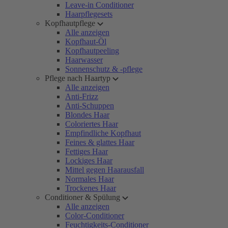
Leave-in Conditioner
Haarpflegesets
Kopfhautpflege
Alle anzeigen
Kopfhaut-Öl
Kopfhautpeeling
Haarwasser
Sonnenschutz & -pflege
Pflege nach Haartyp
Alle anzeigen
Anti-Frizz
Anti-Schuppen
Blondes Haar
Coloriertes Haar
Empfindliche Kopfhaut
Feines & glattes Haar
Fettiges Haar
Lockiges Haar
Mittel gegen Haarausfall
Normales Haar
Trockenes Haar
Conditioner & Spülung
Alle anzeigen
Color-Conditioner
Feuchtigkeits-Conditioner