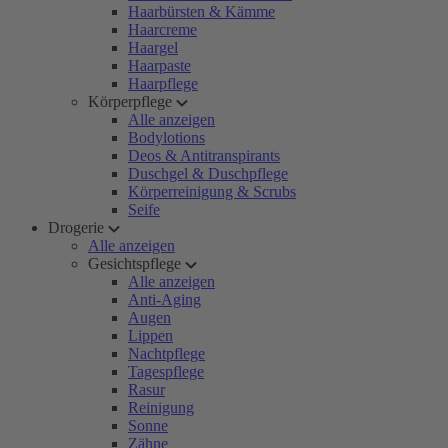
Haarbürsten & Kämme
Haarcreme
Haargel
Haarpaste
Haarpflege
Körperpflege
Alle anzeigen
Bodylotions
Deos & Antitranspirants
Duschgel & Duschpflege
Körperreinigung & Scrubs
Seife
Drogerie
Alle anzeigen
Gesichtspflege
Alle anzeigen
Anti-Aging
Augen
Lippen
Nachtpflege
Tagespflege
Rasur
Reinigung
Sonne
Zähne