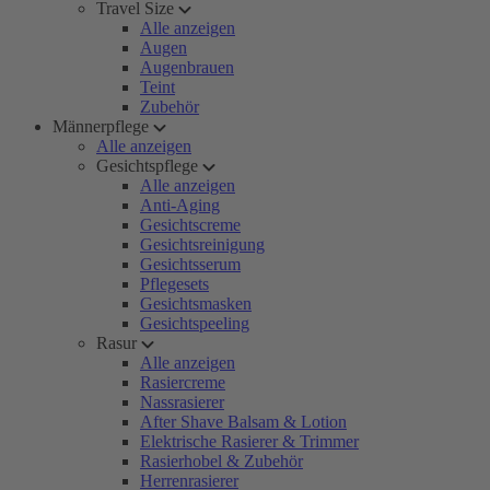
Travel Size
Alle anzeigen
Augen
Augenbrauen
Teint
Zubehör
Männerpflege
Alle anzeigen
Gesichtspflege
Alle anzeigen
Anti-Aging
Gesichtscreme
Gesichtsreinigung
Gesichtsserum
Pflegesets
Gesichtsmasken
Gesichtspeeling
Rasur
Alle anzeigen
Rasiercreme
Nassrasierer
After Shave Balsam & Lotion
Elektrische Rasierer & Trimmer
Rasierhobel & Zubehör
Herrenrasierer