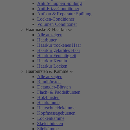
Anti-Schuppen-Spülung
Anti-Frizz-Conditioner
Aufbau & Reparatur Spülung
Locken-Conditioner
Volumen-Conditioner
Haarmaske & Haarkur
Alle anzeigen
Haarbutter
Haarkur trockenes Haar
Haarkur gefärbtes Haar
Haarkur Feuchtigkeit
Haarkur Keratin
Haarkur Locken
Haarbürsten & Kämme
Alle anzeigen
Rundbürsten
Detangler-Bürsten
Flach- & Paddelbürsten
Holzbürsten
Haarkämme
Haarschneidekämme
Kopfmassagebürsten
Lockenkämme
Skelettbürsten
Stielkämme