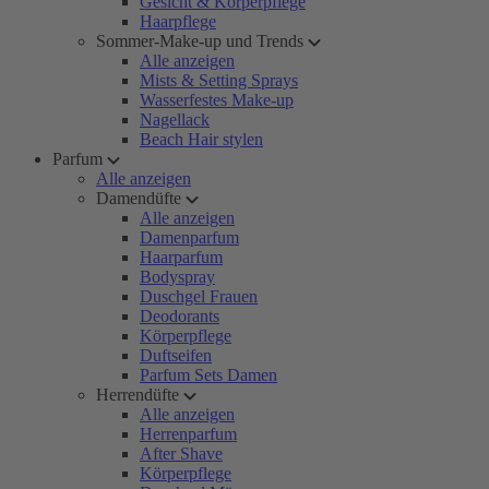
Gesicht & Körperpflege
Haarpflege
Sommer-Make-up und Trends
Alle anzeigen
Mists & Setting Sprays
Wasserfestes Make-up
Nagellack
Beach Hair stylen
Parfum
Alle anzeigen
Damendüfte
Alle anzeigen
Damenparfum
Haarparfum
Bodyspray
Duschgel Frauen
Deodorants
Körperpflege
Duftseifen
Parfum Sets Damen
Herrendüfte
Alle anzeigen
Herrenparfum
After Shave
Körperpflege