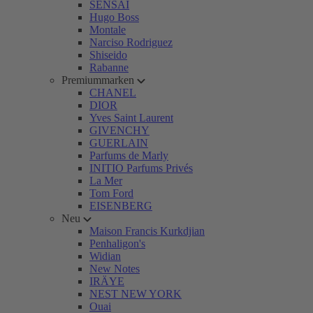
SENSAI
Hugo Boss
Montale
Narciso Rodriguez
Shiseido
Rabanne
Premiummarken
CHANEL
DIOR
Yves Saint Laurent
GIVENCHY
GUERLAIN
Parfums de Marly
INITIO Parfums Privés
La Mer
Tom Ford
EISENBERG
Neu
Maison Francis Kurkdjian
Penhaligon's
Widian
New Notes
IRÄYE
NEST NEW YORK
Ouai