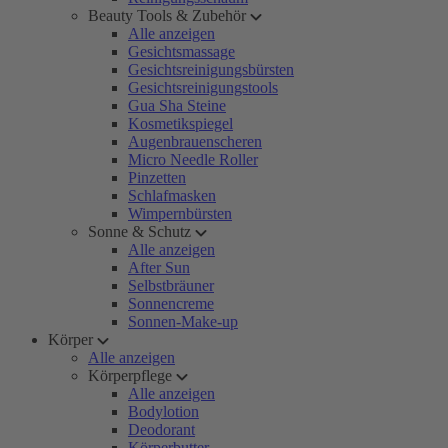
Beauty Tools & Zubehör
Alle anzeigen
Gesichtsmassage
Gesichtsreinigungsbürsten
Gesichtsreinigungstools
Gua Sha Steine
Kosmetikspiegel
Augenbrauenscheren
Micro Needle Roller
Pinzetten
Schlafmasken
Wimpernbürsten
Sonne & Schutz
Alle anzeigen
After Sun
Selbstbräuner
Sonnencreme
Sonnen-Make-up
Körper
Alle anzeigen
Körperpflege
Alle anzeigen
Bodylotion
Deodorant
Körperbutter