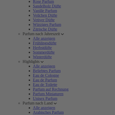
Rose Parfum
Sandelholz Düfte
Vanille Parfum
Veilchen Düfte
Vetiver Düfte
Würziges Parfum
Zitrische Düfte
Parfum nach Jahreszeit
Alle anzeigen
Frühlingsdüfte
Herbstdüfte
Sommerdüfte
Winterdüfte
Highlights
Alle anzeigen
Beliebtes Parfum
Eau de Cologne
Eau de Parfum
Eau de Toilette
Parfum auf Rechnung
Parfum Miniaturen
Unisex Parfum
Parfum nach Land
Alle anzeigen
Arabisches Parfum