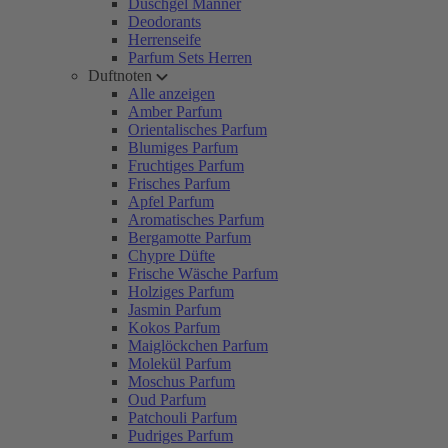
Duschgel Männer
Deodorants
Herrenseife
Parfum Sets Herren
Duftnoten
Alle anzeigen
Amber Parfum
Orientalisches Parfum
Blumiges Parfum
Fruchtiges Parfum
Frisches Parfum
Apfel Parfum
Aromatisches Parfum
Bergamotte Parfum
Chypre Düfte
Frische Wäsche Parfum
Holziges Parfum
Jasmin Parfum
Kokos Parfum
Maiglöckchen Parfum
Molekül Parfum
Moschus Parfum
Oud Parfum
Patchouli Parfum
Pudriges Parfum