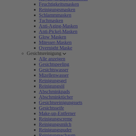
Feuchtigkeitsmasken
Reinigungsmasken
Schlammmasken
Tuchmasken
Anti-Aging-Masken
Anti-Pickel-Masken
Glow Masken
Mitesser-Masken
Overnight Maske
Gesichtsreinigung
Alle anzeigen
Gesichtspeeling
Gesichtswasser
Mizellenwasser
Reinigungsgel
Reinigungsöl
Abschminkpads
Abschminktücher
Gesichtsreinigungssets
Gesichtsseife
Make-up-Entferner
Reinigungscreme
Reinigungsmilch
Reinigungspuder
Reinigungsschaum