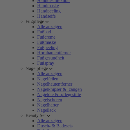
Handdesinfektion
Handmaske
Handpeeling
Handseife
Fußpflege
Alle anzeigen
Fußbad
Fußcreme
Fußmaske
Fußpeeling
Hornhautentferner
Fußgesundheit
Fußspray
Nagelpflege
Alle anzeigen
Nagelfeilen
Nagelhautentferner
Nagelknipser & -zangen
Nagelöle & -pflegestifte
Nagelscheren
Nagelhärter
Nagellack
Beauty Set
Alle anzeigen
Dusch- & Badesets