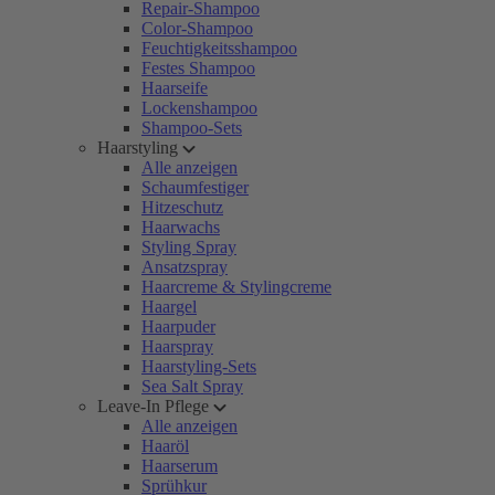
Repair-Shampoo
Color-Shampoo
Feuchtigkeitsshampoo
Festes Shampoo
Haarseife
Lockenshampoo
Shampoo-Sets
Haarstyling
Alle anzeigen
Schaumfestiger
Hitzeschutz
Haarwachs
Styling Spray
Ansatzspray
Haarcreme & Stylingcreme
Haargel
Haarpuder
Haarspray
Haarstyling-Sets
Sea Salt Spray
Leave-In Pflege
Alle anzeigen
Haaröl
Haarserum
Sprühkur