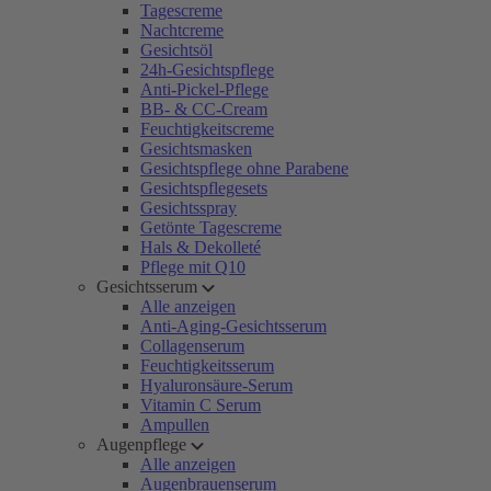
Tagescreme
Nachtcreme
Gesichtsöl
24h-Gesichtspflege
Anti-Pickel-Pflege
BB- & CC-Cream
Feuchtigkeitscreme
Gesichtsmasken
Gesichtspflege ohne Parabene
Gesichtspflegesets
Gesichtsspray
Getönte Tagescreme
Hals & Dekolleté
Pflege mit Q10
Gesichtsserum
Alle anzeigen
Anti-Aging-Gesichtsserum
Collagenserum
Feuchtigkeitsserum
Hyaluronsäure-Serum
Vitamin C Serum
Ampullen
Augenpflege
Alle anzeigen
Augenbrauenserum