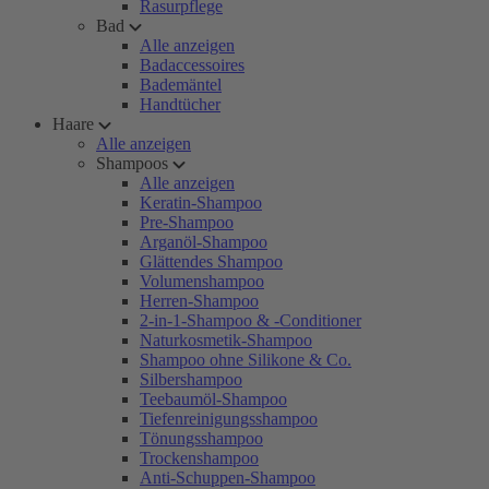
Rasurpflege
Bad
Alle anzeigen
Badaccessoires
Bademäntel
Handtücher
Haare
Alle anzeigen
Shampoos
Alle anzeigen
Keratin-Shampoo
Pre-Shampoo
Arganöl-Shampoo
Glättendes Shampoo
Volumenshampoo
Herren-Shampoo
2-in-1-Shampoo & -Conditioner
Naturkosmetik-Shampoo
Shampoo ohne Silikone & Co.
Silbershampoo
Teebaumöl-Shampoo
Tiefenreinigungsshampoo
Tönungsshampoo
Trockenshampoo
Anti-Schuppen-Shampoo