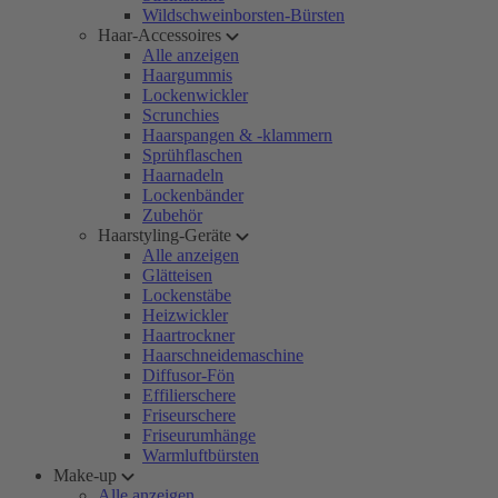
Wildschweinborsten-Bürsten
Haar-Accessoires
Alle anzeigen
Haargummis
Lockenwickler
Scrunchies
Haarspangen & -klammern
Sprühflaschen
Haarnadeln
Lockenbänder
Zubehör
Haarstyling-Geräte
Alle anzeigen
Glätteisen
Lockenstäbe
Heizwickler
Haartrockner
Haarschneidemaschine
Diffusor-Fön
Effilierschere
Friseurschere
Friseurumhänge
Warmluftbürsten
Make-up
Alle anzeigen