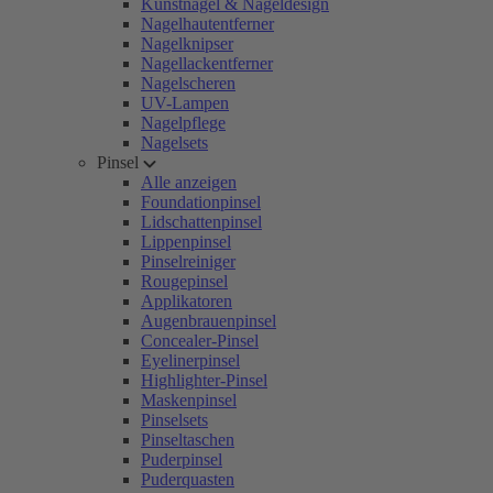
Kunstnägel & Nageldesign
Nagelhautentferner
Nagelknipser
Nagellackentferner
Nagelscheren
UV-Lampen
Nagelpflege
Nagelsets
Pinsel
Alle anzeigen
Foundationpinsel
Lidschattenpinsel
Lippenpinsel
Pinselreiniger
Rougepinsel
Applikatoren
Augenbrauenpinsel
Concealer-Pinsel
Eyelinerpinsel
Highlighter-Pinsel
Maskenpinsel
Pinselsets
Pinseltaschen
Puderpinsel
Puderquasten