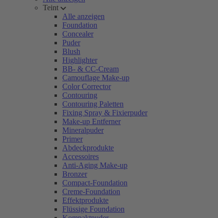
Teint
Alle anzeigen
Foundation
Concealer
Puder
Blush
Highlighter
BB- & CC-Cream
Camouflage Make-up
Color Corrector
Contouring
Contouring Paletten
Fixing Spray & Fixierpuder
Make-up Entferner
Mineralpuder
Primer
Abdeckprodukte
Accessoires
Anti-Aging Make-up
Bronzer
Compact-Foundation
Creme-Foundation
Effektprodukte
Flüssige Foundation
Kompaktpuder