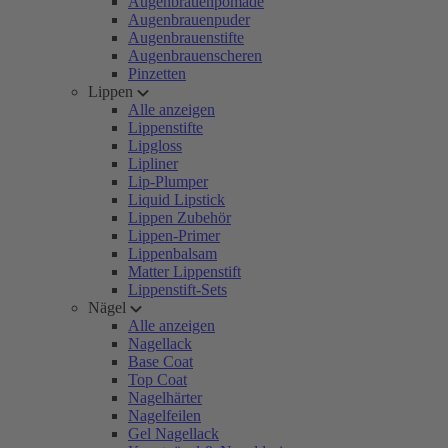
Augenbrauenpomade
Augenbrauenpuder
Augenbrauenstifte
Augenbrauenscheren
Pinzetten
Lippen
Alle anzeigen
Lippenstifte
Lipgloss
Lipliner
Lip-Plumper
Liquid Lipstick
Lippen Zubehör
Lippen-Primer
Lippenbalsam
Matter Lippenstift
Lippenstift-Sets
Nägel
Alle anzeigen
Nagellack
Base Coat
Top Coat
Nagelhärter
Nagelfeilen
Gel Nagellack