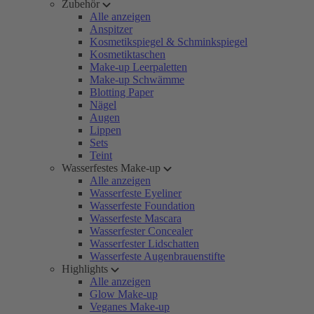
Zubehör
Alle anzeigen
Anspitzer
Kosmetikspiegel & Schminkspiegel
Kosmetiktaschen
Make-up Leerpaletten
Make-up Schwämme
Blotting Paper
Nägel
Augen
Lippen
Sets
Teint
Wasserfestes Make-up
Alle anzeigen
Wasserfeste Eyeliner
Wasserfeste Foundation
Wasserfeste Mascara
Wasserfester Concealer
Wasserfester Lidschatten
Wasserfeste Augenbrauenstifte
Highlights
Alle anzeigen
Glow Make-up
Veganes Make-up