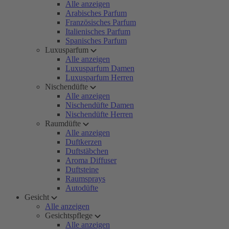
Alle anzeigen
Arabisches Parfum
Französisches Parfum
Italienisches Parfum
Spanisches Parfum
Luxusparfum
Alle anzeigen
Luxusparfum Damen
Luxusparfum Herren
Nischendüfte
Alle anzeigen
Nischendüfte Damen
Nischendüfte Herren
Raumdüfte
Alle anzeigen
Duftkerzen
Duftstäbchen
Aroma Diffuser
Duftsteine
Raumsprays
Autodüfte
Gesicht
Alle anzeigen
Gesichtspflege
Alle anzeigen