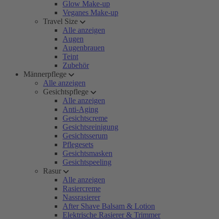
Glow Make-up
Veganes Make-up
Travel Size
Alle anzeigen
Augen
Augenbrauen
Teint
Zubehör
Männerpflege
Alle anzeigen
Gesichtspflege
Alle anzeigen
Anti-Aging
Gesichtscreme
Gesichtsreinigung
Gesichtsserum
Pflegesets
Gesichtsmasken
Gesichtspeeling
Rasur
Alle anzeigen
Rasiercreme
Nassrasierer
After Shave Balsam & Lotion
Elektrische Rasierer & Trimmer