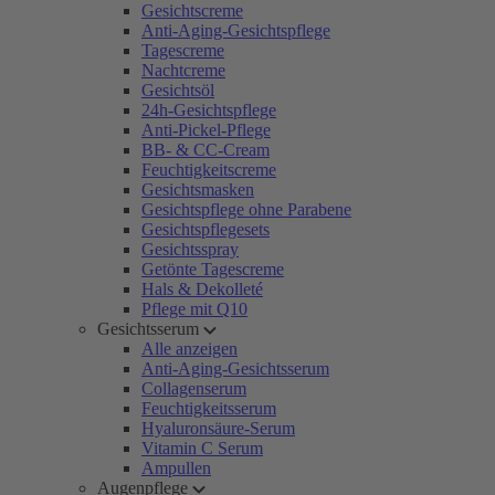
Gesichtscreme
Anti-Aging-Gesichtspflege
Tagescreme
Nachtcreme
Gesichtsöl
24h-Gesichtspflege
Anti-Pickel-Pflege
BB- & CC-Cream
Feuchtigkeitscreme
Gesichtsmasken
Gesichtspflege ohne Parabene
Gesichtspflegesets
Gesichtsspray
Getönte Tagescreme
Hals & Dekolleté
Pflege mit Q10
Gesichtsserum
Alle anzeigen
Anti-Aging-Gesichtsserum
Collagenserum
Feuchtigkeitsserum
Hyaluronsäure-Serum
Vitamin C Serum
Ampullen
Augenpflege