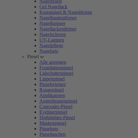
Nagelfeilen
Gel Nagellack
Kunstnägel & Nageldesign
Nagelhautentferner
Nagelknipser
Nagellackentferner
Nagelscheren
UV-Lampen
Nagelpflege
Nagelsets
Pinsel
Alle anzeigen
Foundationpinsel
Lidschattenpinsel
Lippenpinsel
Pinselreiniger
Rougepinsel
Applikatoren
Augenbrauenpinsel
Concealer-Pinsel
Eyelinerpinsel
Highlighter-Pinsel
Maskenpinsel
Pinselsets
Pinseltaschen