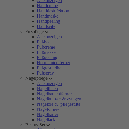
Alle anzeigen
Handcreme
Handdesinfektion
Handmaske
Handpeeling
Handseife
Fußpflege
Alle anzeigen
Fußbad
Fußcreme
Fußmaske
Fußpeeling
Hornhautentferner
Fußgesundheit
Fußspray
Nagelpflege
Alle anzeigen
Nagelfeilen
Nagelhautentferner
Nagelknipser & -zangen
Nagelöle & -pflegestifte
Nagelscheren
Nagelhärter
Nagellack
Beauty Set