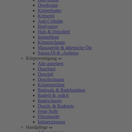
Deodorant
Körperbutter
Körperöl
Anti-Cellulite
Bodyspray
Hals & Dekolleté
Intimpflege
Körperschaum
Massageöle & ätherische Öle
Sauna-Öl & -Aufguss
Körperreinigung
Alle anzeigen
Duschgel
Duschöl
Duschschaum
Körperpeeling
Badesalz & Badebomben
Badeöl & -milch
Badeschaum
Dusch- & Badesets
Feste Seife
Flüssigseife
Intimreinigung
Handpflege