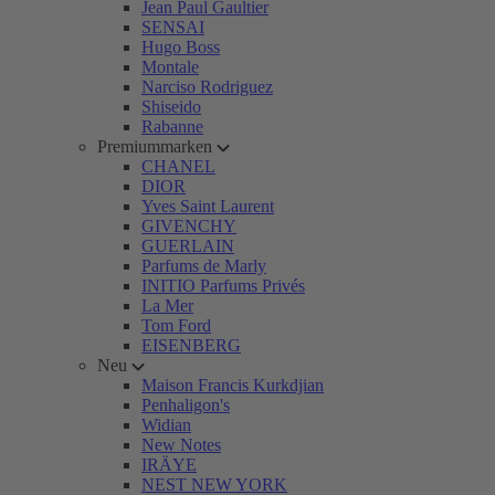
Jean Paul Gaultier
SENSAI
Hugo Boss
Montale
Narciso Rodriguez
Shiseido
Rabanne
Premiummarken
CHANEL
DIOR
Yves Saint Laurent
GIVENCHY
GUERLAIN
Parfums de Marly
INITIO Parfums Privés
La Mer
Tom Ford
EISENBERG
Neu
Maison Francis Kurkdjian
Penhaligon's
Widian
New Notes
IRÄYE
NEST NEW YORK