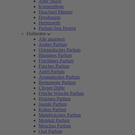
After Shave
Körperpflege
Duschgel Männer
Deodorants
Herrenseife
Parfum Sets Herren
Duftnoten
Alle anzeigen
Amber Parfum
Orientalisches Parfum
Blumiges Parfum
Fruchtiges Parfum
Frisches Parfum
Apfel Parfum
Aromatisches Parfum
Bergamotte Parfum
Chypre Düfte
Frische Wäsche Parfum
Holziges Parfum
Jasmin Parfum
Kokos Parfum
Maiglöckchen Parfum
Molekül Parfum
Moschus Parfum
Oud Parfum