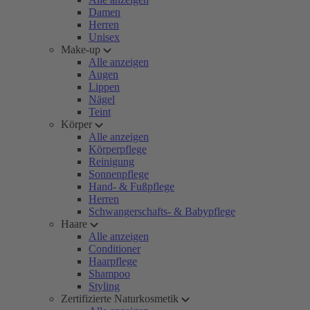
Damen
Herren
Unisex
Make-up
Alle anzeigen
Augen
Lippen
Nägel
Teint
Körper
Alle anzeigen
Körperpflege
Reinigung
Sonnenpflege
Hand- & Fußpflege
Herren
Schwangerschafts- & Babypflege
Haare
Alle anzeigen
Conditioner
Haarpflege
Shampoo
Styling
Zertifizierte Naturkosmetik