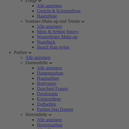
Pflege
Alle anzeigen
Gesicht & Körperpflege
Haarpflege
Sommer-Make-up und Trends
Alle anzeigen
Mists & Setting Sprays
Wasserfestes Make-up
Nagellack
Beach Hair stylen
Parfum
Alle anzeigen
Damendüfte
Alle anzeigen
Damenparfum
Haarparfum
Bodyspray
Duschgel Frauen
Deodorants
Körperpflege
Duftseifen
Parfum Sets Damen
Herrendüfte
Alle anzeigen
Herrenparfum