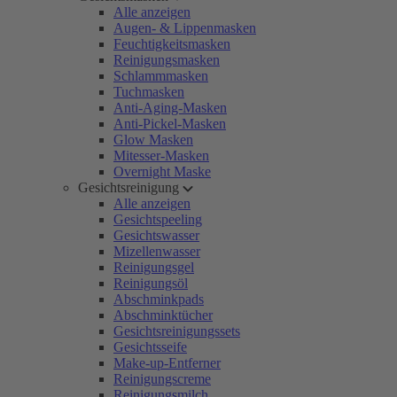
Alle anzeigen
Augen- & Lippenmasken
Feuchtigkeitsmasken
Reinigungsmasken
Schlammmasken
Tuchmasken
Anti-Aging-Masken
Anti-Pickel-Masken
Glow Masken
Mitesser-Masken
Overnight Maske
Gesichtsreinigung
Alle anzeigen
Gesichtspeeling
Gesichtswasser
Mizellenwasser
Reinigungsgel
Reinigungsöl
Abschminkpads
Abschminktücher
Gesichtsreinigungssets
Gesichtsseife
Make-up-Entferner
Reinigungscreme
Reinigungsmilch