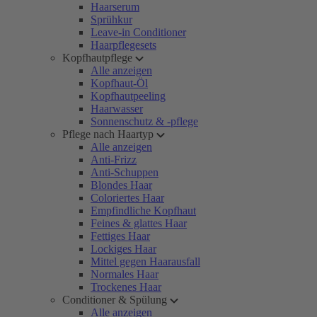
Haarserum
Sprühkur
Leave-in Conditioner
Haarpflegesets
Kopfhautpflege
Alle anzeigen
Kopfhaut-Öl
Kopfhautpeeling
Haarwasser
Sonnenschutz & -pflege
Pflege nach Haartyp
Alle anzeigen
Anti-Frizz
Anti-Schuppen
Blondes Haar
Coloriertes Haar
Empfindliche Kopfhaut
Feines & glattes Haar
Fettiges Haar
Lockiges Haar
Mittel gegen Haarausfall
Normales Haar
Trockenes Haar
Conditioner & Spülung
Alle anzeigen