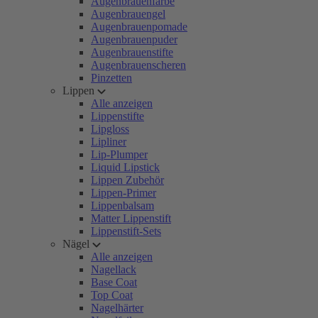
Augenbrauenfarbe
Augenbrauengel
Augenbrauenpomade
Augenbrauenpuder
Augenbrauenstifte
Augenbrauenscheren
Pinzetten
Lippen
Alle anzeigen
Lippenstifte
Lipgloss
Lipliner
Lip-Plumper
Liquid Lipstick
Lippen Zubehör
Lippen-Primer
Lippenbalsam
Matter Lippenstift
Lippenstift-Sets
Nägel
Alle anzeigen
Nagellack
Base Coat
Top Coat
Nagelhärter