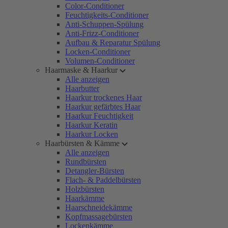
Color-Conditioner
Feuchtigkeits-Conditioner
Anti-Schuppen-Spülung
Anti-Frizz-Conditioner
Aufbau & Reparatur Spülung
Locken-Conditioner
Volumen-Conditioner
Haarmaske & Haarkur
Alle anzeigen
Haarbutter
Haarkur trockenes Haar
Haarkur gefärbtes Haar
Haarkur Feuchtigkeit
Haarkur Keratin
Haarkur Locken
Haarbürsten & Kämme
Alle anzeigen
Rundbürsten
Detangler-Bürsten
Flach- & Paddelbürsten
Holzbürsten
Haarkämme
Haarschneidekämme
Kopfmassagebürsten
Lockenkämme