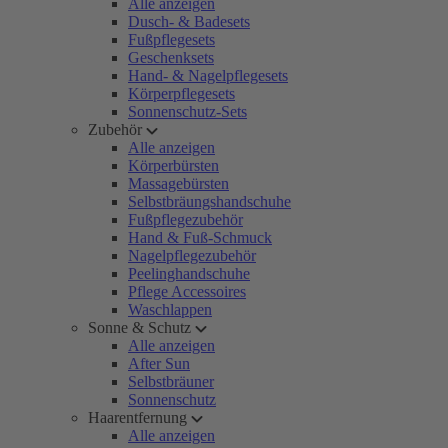
Alle anzeigen
Dusch- & Badesets
Fußpflegesets
Geschenksets
Hand- & Nagelpflegesets
Körperpflegesets
Sonnenschutz-Sets
Zubehör
Alle anzeigen
Körperbürsten
Massagebürsten
Selbstbräungshandschuhe
Fußpflegezubehör
Hand & Fuß-Schmuck
Nagelpflegezubehör
Peelinghandschuhe
Pflege Accessoires
Waschlappen
Sonne & Schutz
Alle anzeigen
After Sun
Selbstbräuner
Sonnenschutz
Haarentfernung
Alle anzeigen