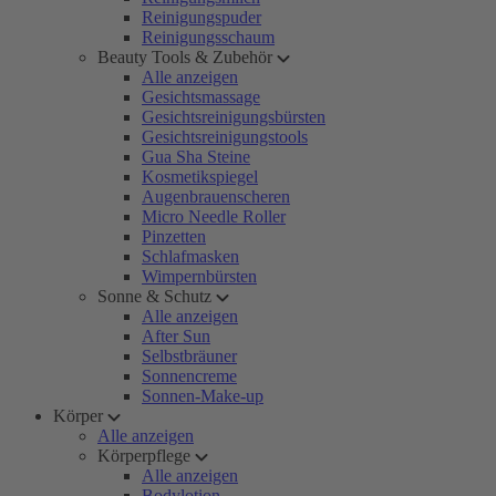
Reinigungspuder
Reinigungsschaum
Beauty Tools & Zubehör
Alle anzeigen
Gesichtsmassage
Gesichtsreinigungsbürsten
Gesichtsreinigungstools
Gua Sha Steine
Kosmetikspiegel
Augenbrauenscheren
Micro Needle Roller
Pinzetten
Schlafmasken
Wimpernbürsten
Sonne & Schutz
Alle anzeigen
After Sun
Selbstbräuner
Sonnencreme
Sonnen-Make-up
Körper
Alle anzeigen
Körperpflege
Alle anzeigen
Bodylotion