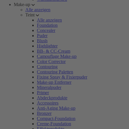
Make-up
Alle anzeigen
Teint
Alle anzeigen
Foundation
Concealer
Puder
Blush
Highlighter
BB- & CC-Cream
Camouflage Make-up
Color Corrector
Contouring
Contouring Paletten
Fixing Spray & Fixierpuder
Make-up Entferner
Mineralpuder
Primer
Abdeckprodukte
Accessoires
Anti-Aging Make-up
Bronzer
Compact-Foundation
Creme-Foundation
Effektprodukte