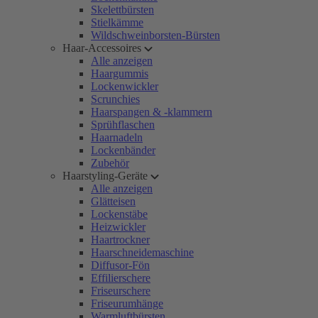
Skelettbürsten
Stielkämme
Wildschweinborsten-Bürsten
Haar-Accessoires
Alle anzeigen
Haargummis
Lockenwickler
Scrunchies
Haarspangen & -klammern
Sprühflaschen
Haarnadeln
Lockenbänder
Zubehör
Haarstyling-Geräte
Alle anzeigen
Glätteisen
Lockenstäbe
Heizwickler
Haartrockner
Haarschneidemaschine
Diffusor-Fön
Effilierschere
Friseurschere
Friseurumhänge
Warmluftbürsten