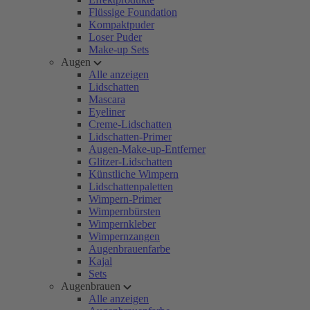
Flüssige Foundation
Kompaktpuder
Loser Puder
Make-up Sets
Augen
Alle anzeigen
Lidschatten
Mascara
Eyeliner
Creme-Lidschatten
Lidschatten-Primer
Augen-Make-up-Entferner
Glitzer-Lidschatten
Künstliche Wimpern
Lidschattenpaletten
Wimpern-Primer
Wimpernbürsten
Wimpernkleber
Wimpernzangen
Augenbrauenfarbe
Kajal
Sets
Augenbrauen
Alle anzeigen