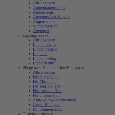
Alle anzeigen
Augenbrauenserum
Augencreme
Augenmasken & -pads
Augenserum
Wimpernserum
Augengel
Lippenpflege
Alle anzeigen
Lippenbalsam
Lippenmasken
Lippenöl
Lippenpeeling
Lippenserum
Pflege nach Hautbedürfnis/Hauttyp
Alle anzeigen
Für fettige Haut
Für Mischhaut
Für sensible Haut
Für trockene Haut
Für unreine Haut
Anti-Aging-Gesichtspflege
Gegen Rötungen
Mit Sonnenschutz
Gesichtsmasken