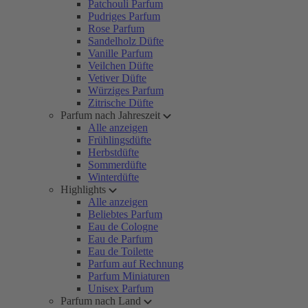
Patchouli Parfum
Pudriges Parfum
Rose Parfum
Sandelholz Düfte
Vanille Parfum
Veilchen Düfte
Vetiver Düfte
Würziges Parfum
Zitrische Düfte
Parfum nach Jahreszeit
Alle anzeigen
Frühlingsdüfte
Herbstdüfte
Sommerdüfte
Winterdüfte
Highlights
Alle anzeigen
Beliebtes Parfum
Eau de Cologne
Eau de Parfum
Eau de Toilette
Parfum auf Rechnung
Parfum Miniaturen
Unisex Parfum
Parfum nach Land