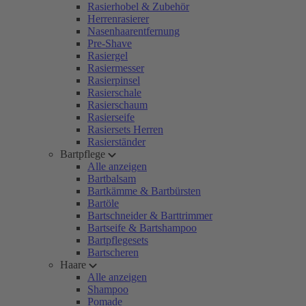
Rasierhobel & Zubehör
Herrenrasierer
Nasenhaarentfernung
Pre-Shave
Rasiergel
Rasiermesser
Rasierpinsel
Rasierschale
Rasierschaum
Rasierseife
Rasiersets Herren
Rasierständer
Bartpflege
Alle anzeigen
Bartbalsam
Bartkämme & Bartbürsten
Bartöle
Bartschneider & Barttrimmer
Bartseife & Bartshampoo
Bartpflegesets
Bartscheren
Haare
Alle anzeigen
Shampoo
Pomade