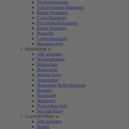
Trockenshampoo
Anti-Schuppen-Shampoo
Repair-Shampoo
Color-Shampoo
Feuchtigkeitsshampoo
Festes Shampoo
Haarseife
Lockenshampoo
Shampoo-Sets
Haarstyling
Alle anzeigen
Schaumfestiger
Hitzeschutz
Haarwachs
Styling Spray
Ansatzspray
Haarcreme & Stylingcreme
Haargel
Haarpuder
Haarspray
Haarstyling-Sets
Sea Salt Spray
Leave-In Pflege
Alle anzeigen
Haaröl