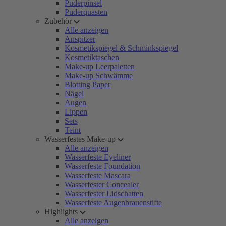
Puderpinsel
Puderquasten
Zubehör
Alle anzeigen
Anspitzer
Kosmetikspiegel & Schminkspiegel
Kosmetiktaschen
Make-up Leerpaletten
Make-up Schwämme
Blotting Paper
Nägel
Augen
Lippen
Sets
Teint
Wasserfestes Make-up
Alle anzeigen
Wasserfeste Eyeliner
Wasserfeste Foundation
Wasserfeste Mascara
Wasserfester Concealer
Wasserfester Lidschatten
Wasserfeste Augenbrauenstifte
Highlights
Alle anzeigen