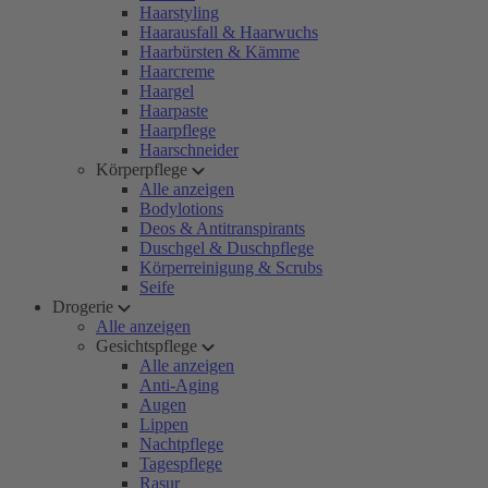
Haarstyling
Haarausfall & Haarwuchs
Haarbürsten & Kämme
Haarcreme
Haargel
Haarpaste
Haarpflege
Haarschneider
Körperpflege
Alle anzeigen
Bodylotions
Deos & Antitranspirants
Duschgel & Duschpflege
Körperreinigung & Scrubs
Seife
Drogerie
Alle anzeigen
Gesichtspflege
Alle anzeigen
Anti-Aging
Augen
Lippen
Nachtpflege
Tagespflege
Rasur