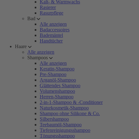
Kalt- & Warmwachs
Rasierer
Rasurpflege
Bad
Alle anzeigen
Badaccessoires
Bademäntel
Handtücher
Haare
Alle anzeigen
Shampoos
Alle anzeigen
Keratin-Shampoo
Pre-Shampoo
Arganöl-Shampoo
Glättendes Shampoo
Volumenshampoo
Herren-Shampoo
2-in-1-Shampoo & -Conditioner
Naturkosmetik-Shampoo
Shampoo ohne Silikone & Co.
Silbershampoo
Teebaumöl-Shampoo
Tiefenreinigungsshampoo
Tönungsshampoo