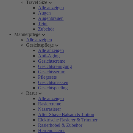
Travel Size
Alle anzeigen
Augen
Augenbrauen
Teint
Zubehör
Männerpflege
Alle anzeigen
Gesichtspflege
Alle anzeigen
Anti-Aging
Gesichtscreme
Gesichtsreinigung
Gesichtsserum
Pflegesets
Gesichtsmasken
Gesichtspeeling
Rasur
Alle anzeigen
Rasiercreme
Nassrasierer
After Shave Balsam & Lotion
Elektrische Rasierer & Trimmer
Rasierhobel & Zubehör
Herrenrasierer