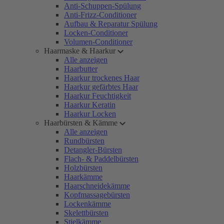
Anti-Schuppen-Spülung
Anti-Frizz-Conditioner
Aufbau & Reparatur Spülung
Locken-Conditioner
Volumen-Conditioner
Haarmaske & Haarkur
Alle anzeigen
Haarbutter
Haarkur trockenes Haar
Haarkur gefärbtes Haar
Haarkur Feuchtigkeit
Haarkur Keratin
Haarkur Locken
Haarbürsten & Kämme
Alle anzeigen
Rundbürsten
Detangler-Bürsten
Flach- & Paddelbürsten
Holzbürsten
Haarkämme
Haarschneidekämme
Kopfmassagebürsten
Lockenkämme
Skelettbürsten
Stielkämme