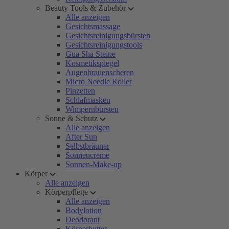
Beauty Tools & Zubehör
Alle anzeigen
Gesichtsmassage
Gesichtsreinigungsbürsten
Gesichtsreinigungstools
Gua Sha Steine
Kosmetikspiegel
Augenbrauenscheren
Micro Needle Roller
Pinzetten
Schlafmasken
Wimpernbürsten
Sonne & Schutz
Alle anzeigen
After Sun
Selbstbräuner
Sonnencreme
Sonnen-Make-up
Körper
Alle anzeigen
Körperpflege
Alle anzeigen
Bodylotion
Deodorant
Körperbutter