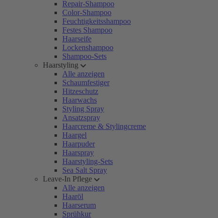
Repair-Shampoo
Color-Shampoo
Feuchtigkeitsshampoo
Festes Shampoo
Haarseife
Lockenshampoo
Shampoo-Sets
Haarstyling
Alle anzeigen
Schaumfestiger
Hitzeschutz
Haarwachs
Styling Spray
Ansatzspray
Haarcreme & Stylingcreme
Haargel
Haarpuder
Haarspray
Haarstyling-Sets
Sea Salt Spray
Leave-In Pflege
Alle anzeigen
Haaröl
Haarserum
Sprühkur