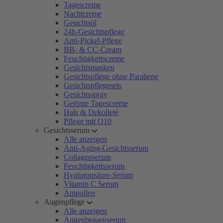
Tagescreme
Nachtcreme
Gesichtsöl
24h-Gesichtspflege
Anti-Pickel-Pflege
BB- & CC-Cream
Feuchtigkeitscreme
Gesichtsmasken
Gesichtspflege ohne Parabene
Gesichtspflegesets
Gesichtsspray
Getönte Tagescreme
Hals & Dekolleté
Pflege mit Q10
Gesichtsserum
Alle anzeigen
Anti-Aging-Gesichtsserum
Collagenserum
Feuchtigkeitsserum
Hyaluronsäure-Serum
Vitamin C Serum
Ampullen
Augenpflege
Alle anzeigen
Augenbrauenserum