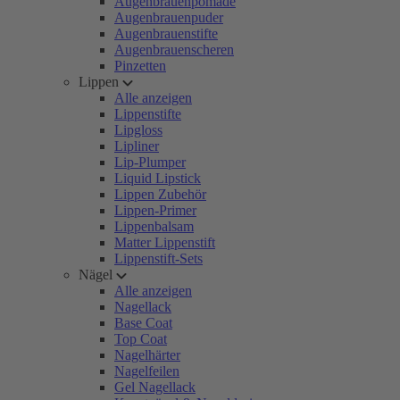
Augenbrauenpomade
Augenbrauenpuder
Augenbrauenstifte
Augenbrauenscheren
Pinzetten
Lippen
Alle anzeigen
Lippenstifte
Lipgloss
Lipliner
Lip-Plumper
Liquid Lipstick
Lippen Zubehör
Lippen-Primer
Lippenbalsam
Matter Lippenstift
Lippenstift-Sets
Nägel
Alle anzeigen
Nagellack
Base Coat
Top Coat
Nagelhärter
Nagelfeilen
Gel Nagellack