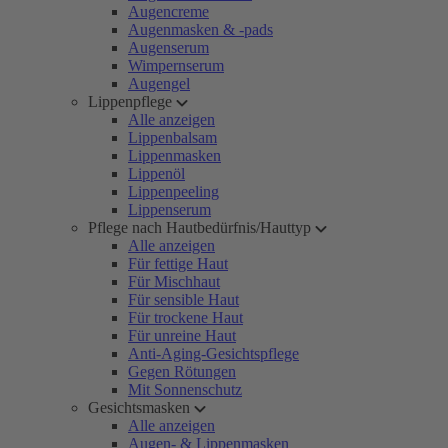
Augencreme
Augenmasken & -pads
Augenserum
Wimpernserum
Augengel
Lippenpflege
Alle anzeigen
Lippenbalsam
Lippenmasken
Lippenöl
Lippenpeeling
Lippenserum
Pflege nach Hautbedürfnis/Hauttyp
Alle anzeigen
Für fettige Haut
Für Mischhaut
Für sensible Haut
Für trockene Haut
Für unreine Haut
Anti-Aging-Gesichtspflege
Gegen Rötungen
Mit Sonnenschutz
Gesichtsmasken
Alle anzeigen
Augen- & Lippenmasken