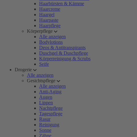
Haarbürsten & Kämme
Haarcreme
Haargel
Haarpaste
Haarpflege
Körperpflege
Alle anzeigen
Bodylotions
Deos & Antitranspirants
Duschgel & Duschpflege
Körperreinigung & Scrubs
Seife
Drogerie
Alle anzeigen
Gesichtspflege
Alle anzeigen
Anti-Aging
Augen
Lippen
Nachtpflege
Tagespflege
Rasur
Reinigung
Sonne
Zähne