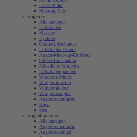
Loser Puder
Make-up Sets
Augen
Alle anzeigen
Lidschatten
Mascara
Eyeliner
Creme-Lidschatten
Lidschatten-Primer
Augen-Make-up-Entferner
Glitzer-Lidschatten
Künstliche Wimpern
Lidschattenpaletten
Wimpern-Primer
Wimpernbürsten
Wimpernkleber
Wimpernzangen
Augenbrauenfarbe
Kajal
Sets
Augenbrauen
Alle anzeigen
Augenbrauenfarbe
Augenbrauengel