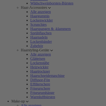
Wildschweinborsten-Bürsten
Haar-Accessoires
Alle anzeigen
Haargummis
Lockenwickler
Scrunchies
Haarspangen & -klammern
Sprühflaschen
Haarnadeln
Lockenbänder
Zubehör
Haarstyling-Geräte
Alle anzeigen
Glätteisen
Lockenstäbe
Heizwickler
Haartrockner
Haarschneidemaschine
Diffusor-Fön
Effilierschere
Friseurschere
Friseurumhänge
Warmluftbürsten
Make-up
Alle anzeigen