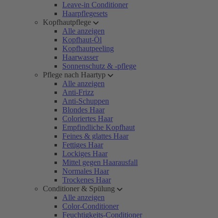
Leave-in Conditioner
Haarpflegesets
Kopfhautpflege
Alle anzeigen
Kopfhaut-Öl
Kopfhautpeeling
Haarwasser
Sonnenschutz & -pflege
Pflege nach Haartyp
Alle anzeigen
Anti-Frizz
Anti-Schuppen
Blondes Haar
Coloriertes Haar
Empfindliche Kopfhaut
Feines & glattes Haar
Fettiges Haar
Lockiges Haar
Mittel gegen Haarausfall
Normales Haar
Trockenes Haar
Conditioner & Spülung
Alle anzeigen
Color-Conditioner
Feuchtigkeits-Conditioner