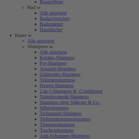
Rasurpflege
Bad
Alle anzeigen
Badaccessoires
Bademäntel
Handtücher
Haare
Alle anzeigen
Shampoos
Alle anzeigen
Keratin-Shampoo
Pre-Shampoo
Arganöl-Shampoo
Glättendes Shampoo
Volumenshampoo
Herren-Shampoo
2-in-1-Shampoo & -Conditioner
Naturkosmetik-Shampoo
Shampoo ohne Silikone & Co.
Silbershampoo
Teebaumöl-Shampoo
Tiefenreinigungsshampoo
Tönungsshampoo
Trockenshampoo
Anti-Schuppen-Shampoo