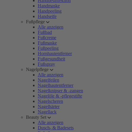
Handdesinfektion
Handmaske
Handpeeling
Handseife
Fußpflege
Alle anzeigen
Fußbad
Fußcreme
Fußmaske
Fußpeeling
Hornhautentferner
Fußgesundheit
Fußspray
Nagelpflege
Alle anzeigen
Nagelfeilen
Nagelhautentferner
Nagelknipser & -zangen
Nagelöle & -pflegestifte
Nagelscheren
Nagelhärter
Nagellack
Beauty Set
Alle anzeigen
Dusch- & Badesets