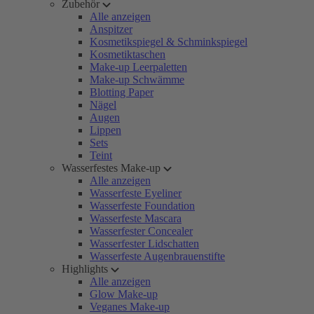
Zubehör
Alle anzeigen
Anspitzer
Kosmetikspiegel & Schminkspiegel
Kosmetiktaschen
Make-up Leerpaletten
Make-up Schwämme
Blotting Paper
Nägel
Augen
Lippen
Sets
Teint
Wasserfestes Make-up
Alle anzeigen
Wasserfeste Eyeliner
Wasserfeste Foundation
Wasserfeste Mascara
Wasserfester Concealer
Wasserfester Lidschatten
Wasserfeste Augenbrauenstifte
Highlights
Alle anzeigen
Glow Make-up
Veganes Make-up