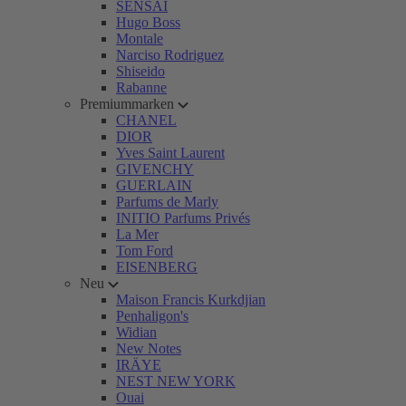
SENSAI
Hugo Boss
Montale
Narciso Rodriguez
Shiseido
Rabanne
Premiummarken
CHANEL
DIOR
Yves Saint Laurent
GIVENCHY
GUERLAIN
Parfums de Marly
INITIO Parfums Privés
La Mer
Tom Ford
EISENBERG
Neu
Maison Francis Kurkdjian
Penhaligon's
Widian
New Notes
IRÄYE
NEST NEW YORK
Ouai