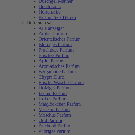
Duschgel Männer
Deodorants
Herrenseife
Parfum Sets Herren
Duftnoten
Alle anzeigen
Amber Parfum
Orientalisches Parfum
Blumiges Parfum
Fruchtiges Parfum
Frisches Parfum
Apfel Parfum
Aromatisches Parfum
Bergamotte Parfum
Chypre Düfte
Frische Wäsche Parfum
Holziges Parfum
Jasmin Parfum
Kokos Parfum
Maiglöckchen Parfum
Molekül Parfum
Moschus Parfum
Oud Parfum
Patchouli Parfum
Pudriges Parfum