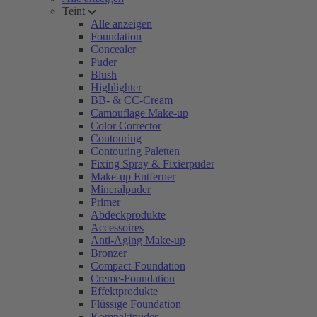
Teint
Alle anzeigen
Foundation
Concealer
Puder
Blush
Highlighter
BB- & CC-Cream
Camouflage Make-up
Color Corrector
Contouring
Contouring Paletten
Fixing Spray & Fixierpuder
Make-up Entferner
Mineralpuder
Primer
Abdeckprodukte
Accessoires
Anti-Aging Make-up
Bronzer
Compact-Foundation
Creme-Foundation
Effektprodukte
Flüssige Foundation
Kompaktpuder