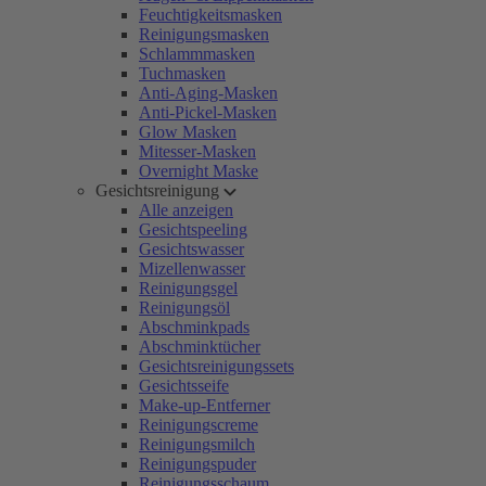
Feuchtigkeitsmasken
Reinigungsmasken
Schlammmasken
Tuchmasken
Anti-Aging-Masken
Anti-Pickel-Masken
Glow Masken
Mitesser-Masken
Overnight Maske
Gesichtsreinigung
Alle anzeigen
Gesichtspeeling
Gesichtswasser
Mizellenwasser
Reinigungsgel
Reinigungsöl
Abschminkpads
Abschminktücher
Gesichtsreinigungssets
Gesichtsseife
Make-up-Entferner
Reinigungscreme
Reinigungsmilch
Reinigungspuder
Reinigungsschaum