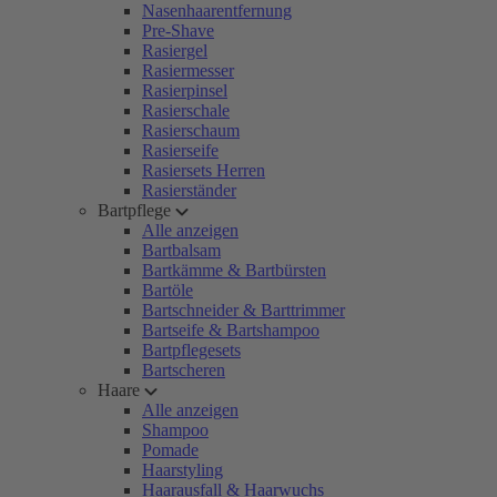
Nasenhaarentfernung
Pre-Shave
Rasiergel
Rasiermesser
Rasierpinsel
Rasierschale
Rasierschaum
Rasierseife
Rasiersets Herren
Rasierständer
Bartpflege
Alle anzeigen
Bartbalsam
Bartkämme & Bartbürsten
Bartöle
Bartschneider & Barttrimmer
Bartseife & Bartshampoo
Bartpflegesets
Bartscheren
Haare
Alle anzeigen
Shampoo
Pomade
Haarstyling
Haarausfall & Haarwuchs