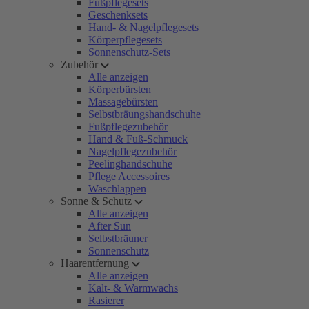
Fußpflegesets
Geschenksets
Hand- & Nagelpflegesets
Körperpflegesets
Sonnenschutz-Sets
Zubehör
Alle anzeigen
Körperbürsten
Massagebürsten
Selbstbräungshandschuhe
Fußpflegezubehör
Hand & Fuß-Schmuck
Nagelpflegezubehör
Peelinghandschuhe
Pflege Accessoires
Waschlappen
Sonne & Schutz
Alle anzeigen
After Sun
Selbstbräuner
Sonnenschutz
Haarentfernung
Alle anzeigen
Kalt- & Warmwachs
Rasierer