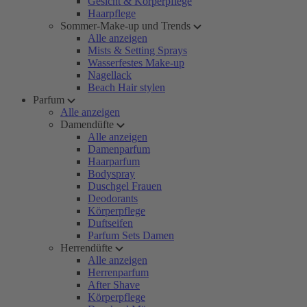
Gesicht & Körperpflege
Haarpflege
Sommer-Make-up und Trends
Alle anzeigen
Mists & Setting Sprays
Wasserfestes Make-up
Nagellack
Beach Hair stylen
Parfum
Alle anzeigen
Damendüfte
Alle anzeigen
Damenparfum
Haarparfum
Bodyspray
Duschgel Frauen
Deodorants
Körperpflege
Duftseifen
Parfum Sets Damen
Herrendüfte
Alle anzeigen
Herrenparfum
After Shave
Körperpflege