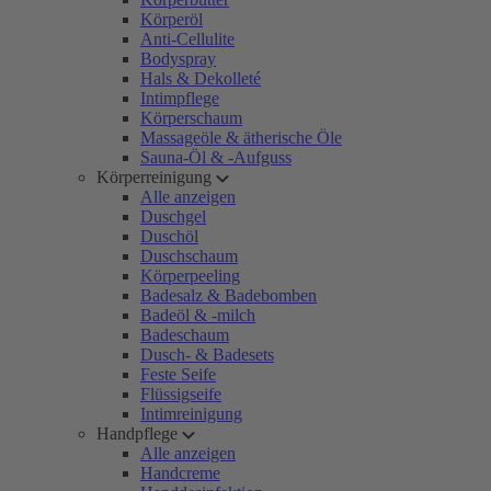
Körperöl
Anti-Cellulite
Bodyspray
Hals & Dekolleté
Intimpflege
Körperschaum
Massageöle & ätherische Öle
Sauna-Öl & -Aufguss
Körperreinigung
Alle anzeigen
Duschgel
Duschöl
Duschschaum
Körperpeeling
Badesalz & Badebomben
Badeöl & -milch
Badeschaum
Dusch- & Badesets
Feste Seife
Flüssigseife
Intimreinigung
Handpflege
Alle anzeigen
Handcreme