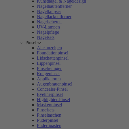
Kunstnägel & Nageldesign
Nagelhautentferner
Nagelknipser
Nagellackentferner
Nagelscheren
UV-Lampen
Nagelpflege
Nagelsets
Pinsel
Alle anzeigen
Foundationpinsel
Lidschattenpinsel
Lippenpinsel
Pinselreiniger
Rougepinsel
Applikatoren
Augenbrauenpinsel
Concealer-Pinsel
Eyelinerpinsel
Highlighter-Pinsel
Maskenpinsel
Pinselsets
Pinseltaschen
Puderpinsel
Puderquasten