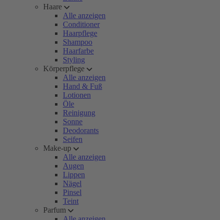
Haare
Alle anzeigen
Conditioner
Haarpflege
Shampoo
Haarfarbe
Styling
Körperpflege
Alle anzeigen
Hand & Fuß
Lotionen
Öle
Reinigung
Sonne
Deodorants
Seifen
Make-up
Alle anzeigen
Augen
Lippen
Nägel
Pinsel
Teint
Parfum
Alle anzeigen