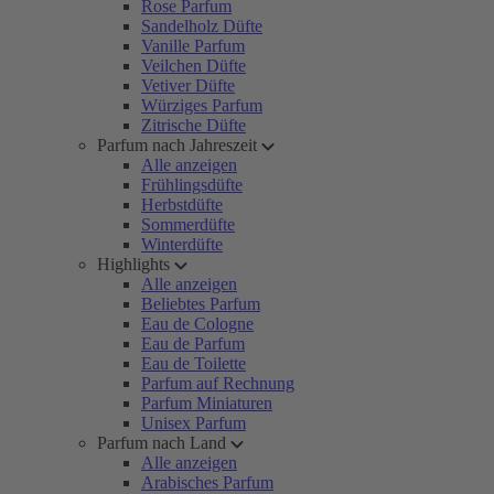
Rose Parfum
Sandelholz Düfte
Vanille Parfum
Veilchen Düfte
Vetiver Düfte
Würziges Parfum
Zitrische Düfte
Parfum nach Jahreszeit
Alle anzeigen
Frühlingsdüfte
Herbstdüfte
Sommerdüfte
Winterdüfte
Highlights
Alle anzeigen
Beliebtes Parfum
Eau de Cologne
Eau de Parfum
Eau de Toilette
Parfum auf Rechnung
Parfum Miniaturen
Unisex Parfum
Parfum nach Land
Alle anzeigen
Arabisches Parfum