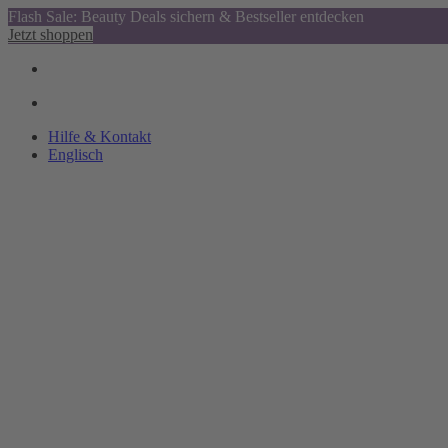
Flash Sale: Beauty Deals sichern & Bestseller entdecken
Jetzt shoppen
Hilfe & Kontakt
Englisch