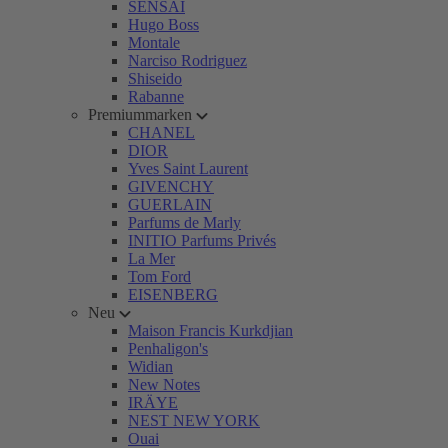
SENSAI
Hugo Boss
Montale
Narciso Rodriguez
Shiseido
Rabanne
Premiummarken
CHANEL
DIOR
Yves Saint Laurent
GIVENCHY
GUERLAIN
Parfums de Marly
INITIO Parfums Privés
La Mer
Tom Ford
EISENBERG
Neu
Maison Francis Kurkdjian
Penhaligon's
Widian
New Notes
IRÄYE
NEST NEW YORK
Ouai