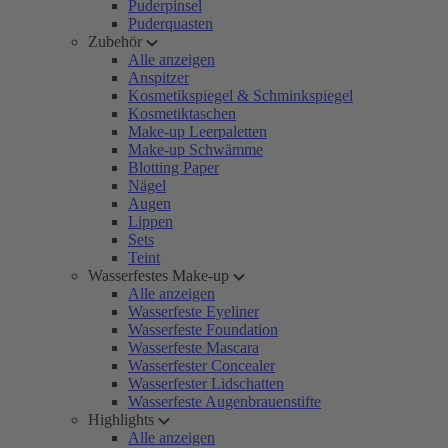
Puderpinsel
Puderquasten
Zubehör
Alle anzeigen
Anspitzer
Kosmetikspiegel & Schminkspiegel
Kosmetiktaschen
Make-up Leerpaletten
Make-up Schwämme
Blotting Paper
Nägel
Augen
Lippen
Sets
Teint
Wasserfestes Make-up
Alle anzeigen
Wasserfeste Eyeliner
Wasserfeste Foundation
Wasserfeste Mascara
Wasserfester Concealer
Wasserfester Lidschatten
Wasserfeste Augenbrauenstifte
Highlights
Alle anzeigen