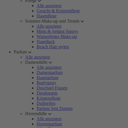
Pflege
Alle anzeigen
Gesicht & Körperpflege
Haarpflege
Sommer-Make-up und Trends
Alle anzeigen
Mists & Setting Sprays
Wasserfestes Make-up
Nagellack
Beach Hair stylen
Parfum
Alle anzeigen
Damendüfte
Alle anzeigen
Damenparfum
Haarparfum
Bodyspray
Duschgel Frauen
Deodorants
Körperpflege
Duftseifen
Parfum Sets Damen
Herrendüfte
Alle anzeigen
Herrenparfum