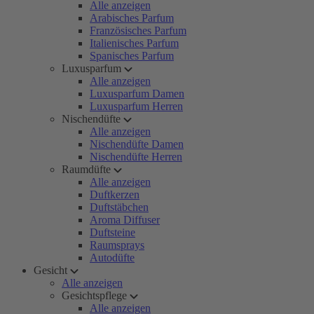
Alle anzeigen
Arabisches Parfum
Französisches Parfum
Italienisches Parfum
Spanisches Parfum
Luxusparfum
Alle anzeigen
Luxusparfum Damen
Luxusparfum Herren
Nischendüfte
Alle anzeigen
Nischendüfte Damen
Nischendüfte Herren
Raumdüfte
Alle anzeigen
Duftkerzen
Duftstäbchen
Aroma Diffuser
Duftsteine
Raumsprays
Autodüfte
Gesicht
Alle anzeigen
Gesichtspflege
Alle anzeigen