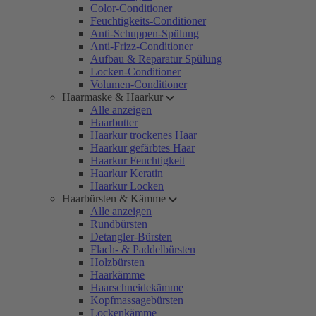
Color-Conditioner
Feuchtigkeits-Conditioner
Anti-Schuppen-Spülung
Anti-Frizz-Conditioner
Aufbau & Reparatur Spülung
Locken-Conditioner
Volumen-Conditioner
Haarmaske & Haarkur
Alle anzeigen
Haarbutter
Haarkur trockenes Haar
Haarkur gefärbtes Haar
Haarkur Feuchtigkeit
Haarkur Keratin
Haarkur Locken
Haarbürsten & Kämme
Alle anzeigen
Rundbürsten
Detangler-Bürsten
Flach- & Paddelbürsten
Holzbürsten
Haarkämme
Haarschneidekämme
Kopfmassagebürsten
Lockenkämme