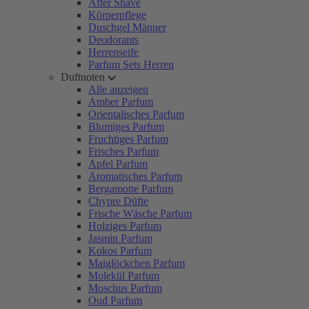
After Shave
Körperpflege
Duschgel Männer
Deodorants
Herrenseife
Parfum Sets Herren
Duftnoten
Alle anzeigen
Amber Parfum
Orientalisches Parfum
Blumiges Parfum
Fruchtiges Parfum
Frisches Parfum
Apfel Parfum
Aromatisches Parfum
Bergamotte Parfum
Chypre Düfte
Frische Wäsche Parfum
Holziges Parfum
Jasmin Parfum
Kokos Parfum
Maiglöckchen Parfum
Molekül Parfum
Moschus Parfum
Oud Parfum