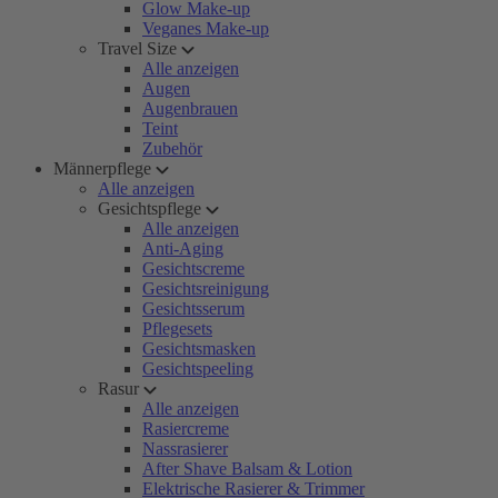
Glow Make-up
Veganes Make-up
Travel Size
Alle anzeigen
Augen
Augenbrauen
Teint
Zubehör
Männerpflege
Alle anzeigen
Gesichtspflege
Alle anzeigen
Anti-Aging
Gesichtscreme
Gesichtsreinigung
Gesichtsserum
Pflegesets
Gesichtsmasken
Gesichtspeeling
Rasur
Alle anzeigen
Rasiercreme
Nassrasierer
After Shave Balsam & Lotion
Elektrische Rasierer & Trimmer