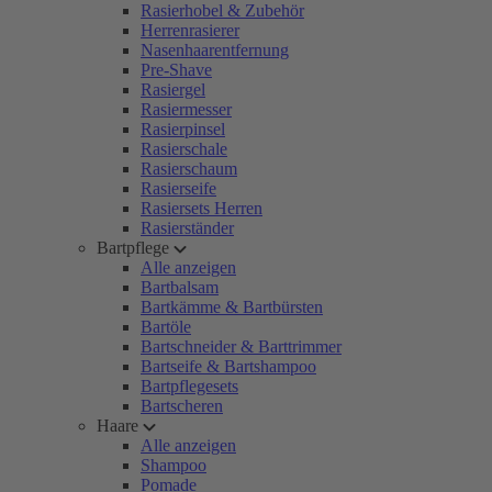
Rasierhobel & Zubehör
Herrenrasierer
Nasenhaarentfernung
Pre-Shave
Rasiergel
Rasiermesser
Rasierpinsel
Rasierschale
Rasierschaum
Rasierseife
Rasiersets Herren
Rasierständer
Bartpflege
Alle anzeigen
Bartbalsam
Bartkämme & Bartbürsten
Bartöle
Bartschneider & Barttrimmer
Bartseife & Bartshampoo
Bartpflegesets
Bartscheren
Haare
Alle anzeigen
Shampoo
Pomade