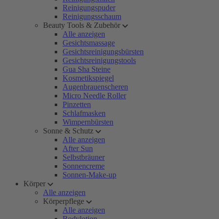
Reinigungspuder
Reinigungsschaum
Beauty Tools & Zubehör
Alle anzeigen
Gesichtsmassage
Gesichtsreinigungsbürsten
Gesichtsreinigungstools
Gua Sha Steine
Kosmetikspiegel
Augenbrauenscheren
Micro Needle Roller
Pinzetten
Schlafmasken
Wimpernbürsten
Sonne & Schutz
Alle anzeigen
After Sun
Selbstbräuner
Sonnencreme
Sonnen-Make-up
Körper
Alle anzeigen
Körperpflege
Alle anzeigen
Bodylotion