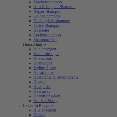
Trockenshampoo
Anti-Schuppen-Shampoo
Repair-Shampoo
Color-Shampoo
Feuchtigkeitsshampoo
Festes Shampoo
Haarseife
Lockenshampoo
Shampoo-Sets
Haarstyling
Alle anzeigen
Schaumfestiger
Hitzeschutz
Haarwachs
Styling Spray
Ansatzspray
Haarcreme & Stylingcreme
Haargel
Haarpuder
Haarspray
Haarstyling-Sets
Sea Salt Spray
Leave-In Pflege
Alle anzeigen
Haaröl