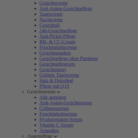
Gesichtscreme
Anti-Aging-Gesichtspflege
Tagescreme
Nachtcreme
Gesichtsöl
24h-Gesichtspflege
Anti-Pickel-Pflege
BB- & CC-Cream
Feuchtigkeitscreme
Gesichtsmasken
Gesichtspflege ohne Parabene
Gesichtspflegesets
Gesichtsspray
Getönte Tagescreme
Hals & Dekolleté
Pflege mit Q10
Gesichtsserum
Alle anzeigen
Anti-Aging-Gesichtsserum
Collagenserum
Feuchtigkeitsserum
Hyaluronsäure-Serum
Vitamin C Serum
Ampullen
Augenpflege