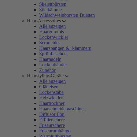
Skelettbürsten
Stielkämme
Wildschweinborsten-Bürsten
Haar-Accessoires
Alle anzeigen
Haargummis
Lockenwickler
Scrunchies
Haarspangen & -klammern
Sprühflaschen
Haarnadeln
Lockenbänder
Zubehör
Haarstyling-Geräte
Alle anzeigen
Glätteisen
Lockenstäbe
Heizwickler
Haartrockner
Haarschneidemaschine
Diffusor-Fön
Effilierschere
Friseurschere
Friseurumhänge
Warmluftbürsten