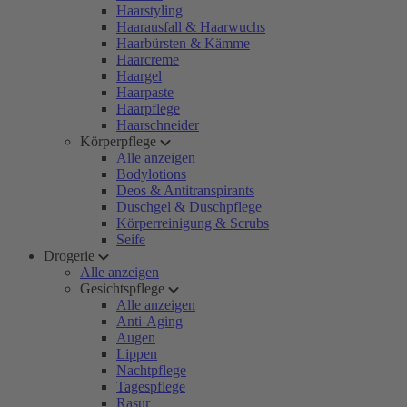
Haarstyling
Haarausfall & Haarwuchs
Haarbürsten & Kämme
Haarcreme
Haargel
Haarpaste
Haarpflege
Haarschneider
Körperpflege
Alle anzeigen
Bodylotions
Deos & Antitranspirants
Duschgel & Duschpflege
Körperreinigung & Scrubs
Seife
Drogerie
Alle anzeigen
Gesichtspflege
Alle anzeigen
Anti-Aging
Augen
Lippen
Nachtpflege
Tagespflege
Rasur