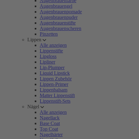
Augenbrauenfarbe
Augenbrauengel
Augenbrauenpomade
Augenbrauenpuder
Augenbrauenstifte
Augenbrauenscheren
Pinzetten
Lippen
Alle anzeigen
Lippenstifte
Lipgloss
Lipliner
Lip-Plumper
Liquid Lipstick
Lippen Zubehör
Lippen-Primer
Lippenbalsam
Matter Lippenstift
Lippenstift-Sets
Nägel
Alle anzeigen
Nagellack
Base Coat
Top Coat
Nagelhärter