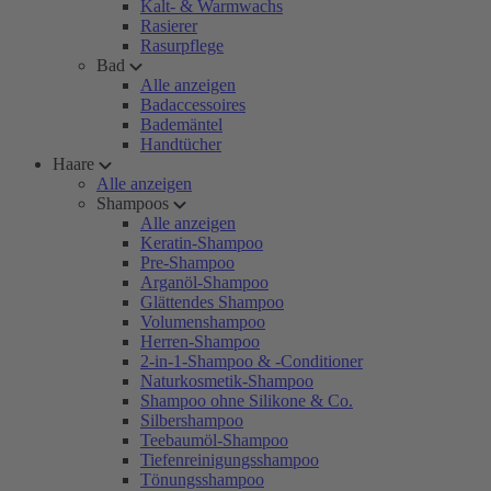
Kalt- & Warmwachs
Rasierer
Rasurpflege
Bad
Alle anzeigen
Badaccessoires
Bademäntel
Handtücher
Haare
Alle anzeigen
Shampoos
Alle anzeigen
Keratin-Shampoo
Pre-Shampoo
Arganöl-Shampoo
Glättendes Shampoo
Volumenshampoo
Herren-Shampoo
2-in-1-Shampoo & -Conditioner
Naturkosmetik-Shampoo
Shampoo ohne Silikone & Co.
Silbershampoo
Teebaumöl-Shampoo
Tiefenreinigungsshampoo
Tönungsshampoo