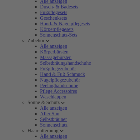
Alle anzeigen
Dusch- & Badesets
Fußpflegesets
Geschenksets
Hand- & Nagelpflegesets
Körperpflegesets
Sonnenschutz-Sets
Zubehör
Alle anzeigen
Körperbürsten
Massagebürsten
Selbstbräungshandschuhe
Fußpflegezubehör
Hand & Fuß-Schmuck
Nagelpflegezubehör
Peelinghandschuhe
Pflege Accessoires
Waschlappen
Sonne & Schutz
Alle anzeigen
After Sun
Selbstbräuner
Sonnenschutz
Haarentfernung
Alle anzeigen