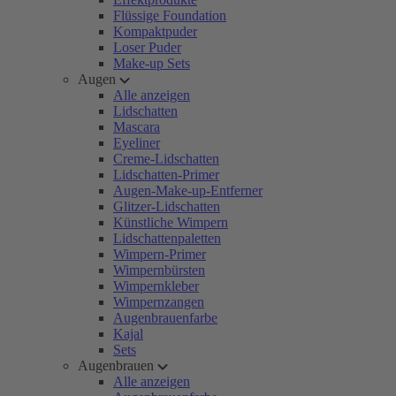
Flüssige Foundation
Kompaktpuder
Loser Puder
Make-up Sets
Augen
Alle anzeigen
Lidschatten
Mascara
Eyeliner
Creme-Lidschatten
Lidschatten-Primer
Augen-Make-up-Entferner
Glitzer-Lidschatten
Künstliche Wimpern
Lidschattenpaletten
Wimpern-Primer
Wimpernbürsten
Wimpernkleber
Wimpernzangen
Augenbrauenfarbe
Kajal
Sets
Augenbrauen
Alle anzeigen