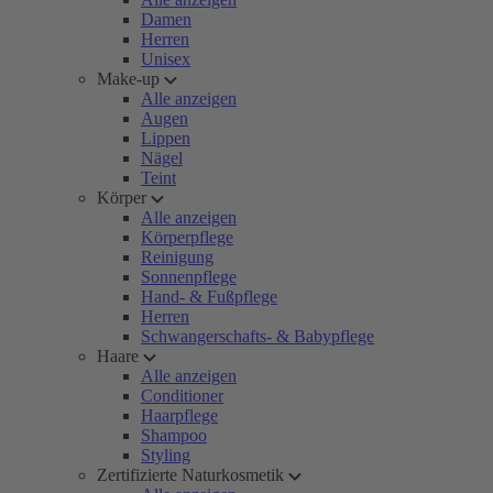
Damen
Herren
Unisex
Make-up
Alle anzeigen
Augen
Lippen
Nägel
Teint
Körper
Alle anzeigen
Körperpflege
Reinigung
Sonnenpflege
Hand- & Fußpflege
Herren
Schwangerschafts- & Babypflege
Haare
Alle anzeigen
Conditioner
Haarpflege
Shampoo
Styling
Zertifizierte Naturkosmetik