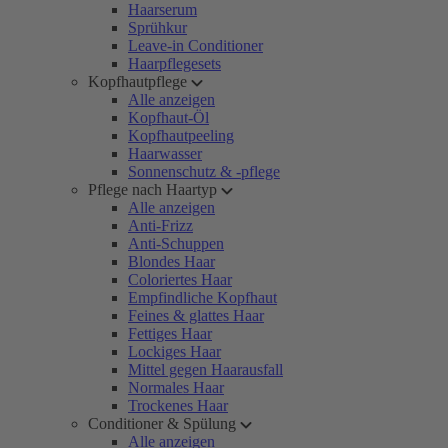
Haarserum
Sprühkur
Leave-in Conditioner
Haarpflegesets
Kopfhautpflege
Alle anzeigen
Kopfhaut-Öl
Kopfhautpeeling
Haarwasser
Sonnenschutz & -pflege
Pflege nach Haartyp
Alle anzeigen
Anti-Frizz
Anti-Schuppen
Blondes Haar
Coloriertes Haar
Empfindliche Kopfhaut
Feines & glattes Haar
Fettiges Haar
Lockiges Haar
Mittel gegen Haarausfall
Normales Haar
Trockenes Haar
Conditioner & Spülung
Alle anzeigen