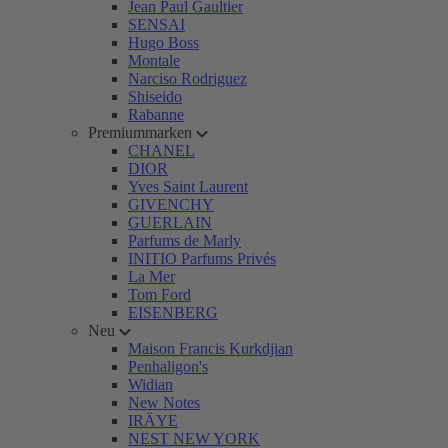
Jean Paul Gaultier
SENSAI
Hugo Boss
Montale
Narciso Rodriguez
Shiseido
Rabanne
Premiummarken
CHANEL
DIOR
Yves Saint Laurent
GIVENCHY
GUERLAIN
Parfums de Marly
INITIO Parfums Privés
La Mer
Tom Ford
EISENBERG
Neu
Maison Francis Kurkdjian
Penhaligon's
Widian
New Notes
IRÄYE
NEST NEW YORK