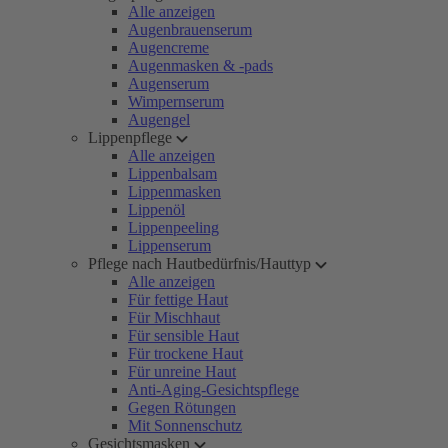
Alle anzeigen
Augenbrauenserum
Augencreme
Augenmasken & -pads
Augenserum
Wimpernserum
Augengel
Lippenpflege
Alle anzeigen
Lippenbalsam
Lippenmasken
Lippenöl
Lippenpeeling
Lippenserum
Pflege nach Hautbedürfnis/Hauttyp
Alle anzeigen
Für fettige Haut
Für Mischhaut
Für sensible Haut
Für trockene Haut
Für unreine Haut
Anti-Aging-Gesichtspflege
Gegen Rötungen
Mit Sonnenschutz
Gesichtsmasken