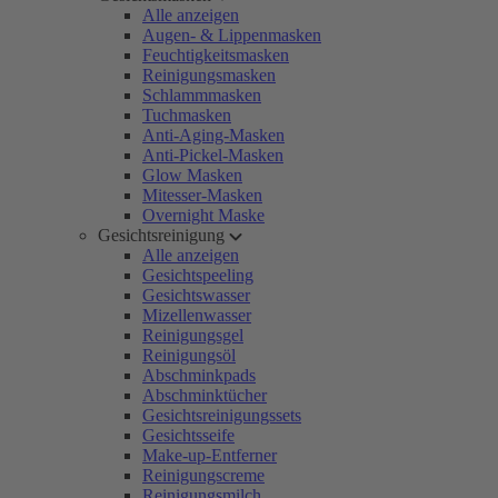
Alle anzeigen
Augen- & Lippenmasken
Feuchtigkeitsmasken
Reinigungsmasken
Schlammmasken
Tuchmasken
Anti-Aging-Masken
Anti-Pickel-Masken
Glow Masken
Mitesser-Masken
Overnight Maske
Gesichtsreinigung
Alle anzeigen
Gesichtspeeling
Gesichtswasser
Mizellenwasser
Reinigungsgel
Reinigungsöl
Abschminkpads
Abschminktücher
Gesichtsreinigungssets
Gesichtsseife
Make-up-Entferner
Reinigungscreme
Reinigungsmilch