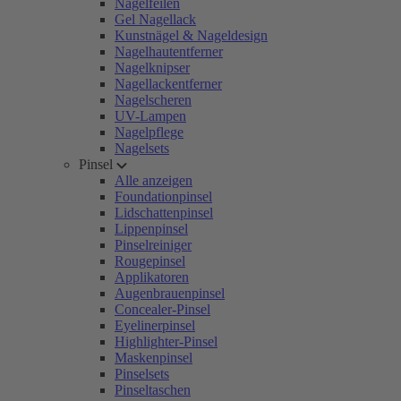
Nagelfeilen
Gel Nagellack
Kunstnägel & Nageldesign
Nagelhautentferner
Nagelknipser
Nagellackentferner
Nagelscheren
UV-Lampen
Nagelpflege
Nagelsets
Pinsel
Alle anzeigen
Foundationpinsel
Lidschattenpinsel
Lippenpinsel
Pinselreiniger
Rougepinsel
Applikatoren
Augenbrauenpinsel
Concealer-Pinsel
Eyelinerpinsel
Highlighter-Pinsel
Maskenpinsel
Pinselsets
Pinseltaschen