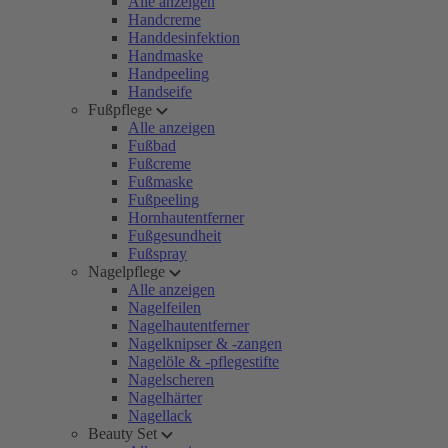
Alle anzeigen
Handcreme
Handdesinfektion
Handmaske
Handpeeling
Handseife
Fußpflege
Alle anzeigen
Fußbad
Fußcreme
Fußmaske
Fußpeeling
Hornhautentferner
Fußgesundheit
Fußspray
Nagelpflege
Alle anzeigen
Nagelfeilen
Nagelhautentferner
Nagelknipser & -zangen
Nagelöle & -pflegestifte
Nagelscheren
Nagelhärter
Nagellack
Beauty Set