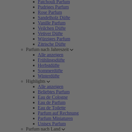
Patchouli Parfum
Pudriges Parfum
Rose Parfum
Sandelholz Düfte
Vanille Parfum
Veilchen Düfte
Vetiver Düfte
Würziges Parfum
Zitrische Düfte
Parfum nach Jahreszeit
Alle anzeigen
Frühlingsdüfte
Herbstdüfte
Sommerdüfte
Winterdüfte
Highlights
Alle anzeigen
Beliebtes Parfum
Eau de Cologne
Eau de Parfum
Eau de Toilette
Parfum auf Rechnung
Parfum Miniaturen
Unisex Parfum
Parfum nach Land