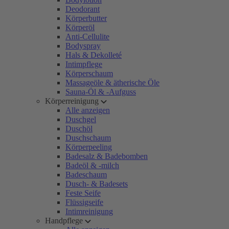
Deodorant
Körperbutter
Körperöl
Anti-Cellulite
Bodyspray
Hals & Dekolleté
Intimpflege
Körperschaum
Massageöle & ätherische Öle
Sauna-Öl & -Aufguss
Körperreinigung
Alle anzeigen
Duschgel
Duschöl
Duschschaum
Körperpeeling
Badesalz & Badebomben
Badeöl & -milch
Badeschaum
Dusch- & Badesets
Feste Seife
Flüssigseife
Intimreinigung
Handpflege