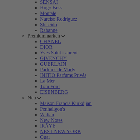
SENSAI
Hugo Boss
Montale
Narciso Rodriguez
Shiseido
Rabanne
Premiummarken
CHANEL
DIOR
Yves Saint Laurent
GIVENCHY
GUERLAIN
Parfums de Marly
INITIO Parfums Privés
La Mer
Tom Ford
EISENBERG
Neu
Maison Francis Kurkdjian
Penhaligon's
Widian
New Notes
IRÄYE
NEST NEW YORK
Ouai