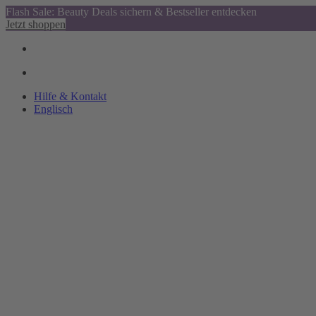
Flash Sale: Beauty Deals sichern & Bestseller entdecken
Jetzt shoppen
Hilfe & Kontakt
Englisch