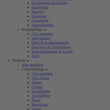
Haarbürsten & Kämme
Haarcreme
Haargel
Haarpaste
Haarpflege
Haarschneider
Körperpflege
Alle anzeigen
Bodylotions
Deos & Antitranspirants
Duschgel & Duschpflege
Körperreinigung & Scrubs
Seife
Drogerie
Alle anzeigen
Gesichtspflege
Alle anzeigen
Anti-Aging
Augen
Lippen
Nachtpflege
Tagespflege
Rasur
Reinigung
Sonne