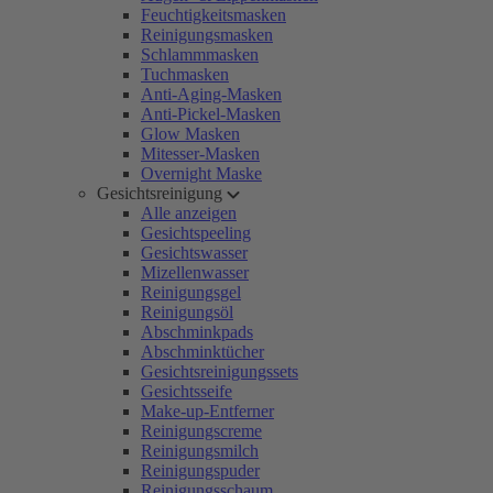
Feuchtigkeitsmasken
Reinigungsmasken
Schlammmasken
Tuchmasken
Anti-Aging-Masken
Anti-Pickel-Masken
Glow Masken
Mitesser-Masken
Overnight Maske
Gesichtsreinigung
Alle anzeigen
Gesichtspeeling
Gesichtswasser
Mizellenwasser
Reinigungsgel
Reinigungsöl
Abschminkpads
Abschminktücher
Gesichtsreinigungssets
Gesichtsseife
Make-up-Entferner
Reinigungscreme
Reinigungsmilch
Reinigungspuder
Reinigungsschaum