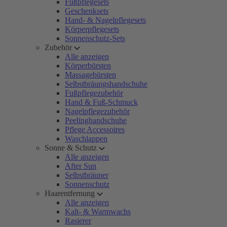
Fußpflegesets
Geschenksets
Hand- & Nagelpflegesets
Körperpflegesets
Sonnenschutz-Sets
Zubehör
Alle anzeigen
Körperbürsten
Massagebürsten
Selbstbräungshandschuhe
Fußpflegezubehör
Hand & Fuß-Schmuck
Nagelpflegezubehör
Peelinghandschuhe
Pflege Accessoires
Waschlappen
Sonne & Schutz
Alle anzeigen
After Sun
Selbstbräuner
Sonnenschutz
Haarentfernung
Alle anzeigen
Kalt- & Warmwachs
Rasierer