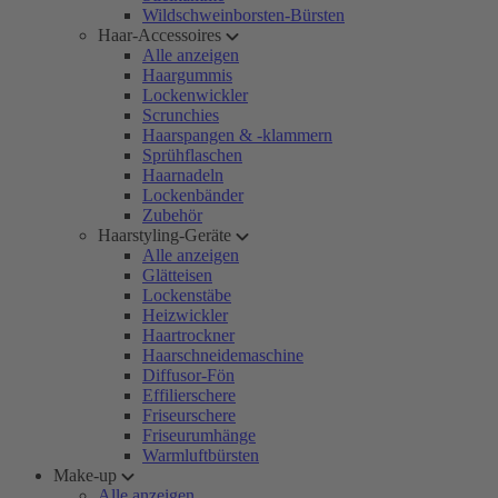
Wildschweinborsten-Bürsten
Haar-Accessoires
Alle anzeigen
Haargummis
Lockenwickler
Scrunchies
Haarspangen & -klammern
Sprühflaschen
Haarnadeln
Lockenbänder
Zubehör
Haarstyling-Geräte
Alle anzeigen
Glätteisen
Lockenstäbe
Heizwickler
Haartrockner
Haarschneidemaschine
Diffusor-Fön
Effilierschere
Friseurschere
Friseurumhänge
Warmluftbürsten
Make-up
Alle anzeigen