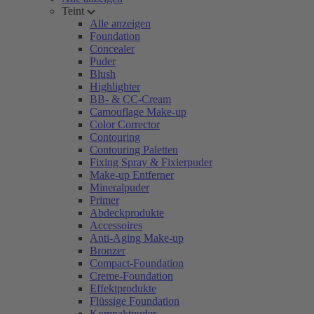
Teint
Alle anzeigen
Foundation
Concealer
Puder
Blush
Highlighter
BB- & CC-Cream
Camouflage Make-up
Color Corrector
Contouring
Contouring Paletten
Fixing Spray & Fixierpuder
Make-up Entferner
Mineralpuder
Primer
Abdeckprodukte
Accessoires
Anti-Aging Make-up
Bronzer
Compact-Foundation
Creme-Foundation
Effektprodukte
Flüssige Foundation
Kompaktpuder