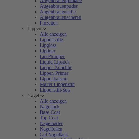
Augenbrauenpomade
Augenbrauenpuder
Augenbrauenstifte
Augenbrauenscheren
Pinzetten
Lippen
Alle anzeigen
Lippenstifte
Lipgloss
Lipliner
Lip-Plumper
Liquid Lipstick
Lippen Zubehör
Lippen-Primer
Lippenbalsam
Matter Lippenstift
Lippenstift-Sets
Nägel
Alle anzeigen
Nagellack
Base Coat
Top Coat
Nagelhärter
Nagelfeilen
Gel Nagellack