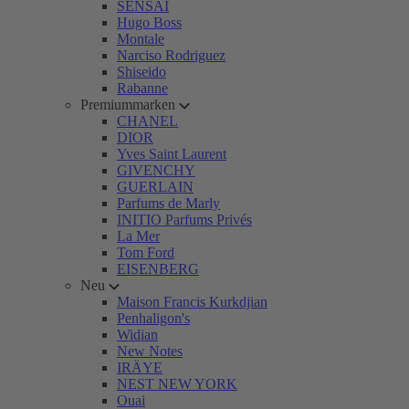
SENSAI
Hugo Boss
Montale
Narciso Rodriguez
Shiseido
Rabanne
Premiummarken
CHANEL
DIOR
Yves Saint Laurent
GIVENCHY
GUERLAIN
Parfums de Marly
INITIO Parfums Privés
La Mer
Tom Ford
EISENBERG
Neu
Maison Francis Kurkdjian
Penhaligon's
Widian
New Notes
IRÄYE
NEST NEW YORK
Ouai