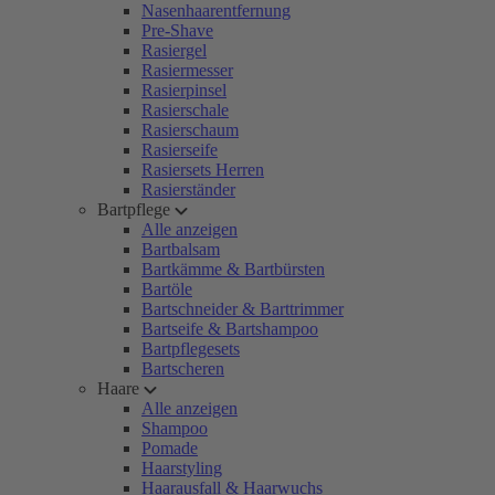
Nasenhaarentfernung
Pre-Shave
Rasiergel
Rasiermesser
Rasierpinsel
Rasierschale
Rasierschaum
Rasierseife
Rasiersets Herren
Rasierständer
Bartpflege
Alle anzeigen
Bartbalsam
Bartkämme & Bartbürsten
Bartöle
Bartschneider & Barttrimmer
Bartseife & Bartshampoo
Bartpflegesets
Bartscheren
Haare
Alle anzeigen
Shampoo
Pomade
Haarstyling
Haarausfall & Haarwuchs