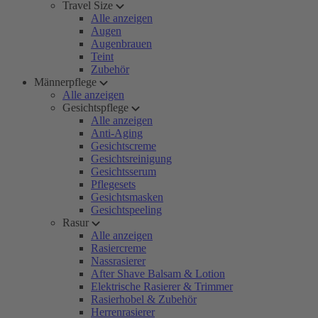
Travel Size
Alle anzeigen
Augen
Augenbrauen
Teint
Zubehör
Männerpflege
Alle anzeigen
Gesichtspflege
Alle anzeigen
Anti-Aging
Gesichtscreme
Gesichtsreinigung
Gesichtsserum
Pflegesets
Gesichtsmasken
Gesichtspeeling
Rasur
Alle anzeigen
Rasiercreme
Nassrasierer
After Shave Balsam & Lotion
Elektrische Rasierer & Trimmer
Rasierhobel & Zubehör
Herrenrasierer