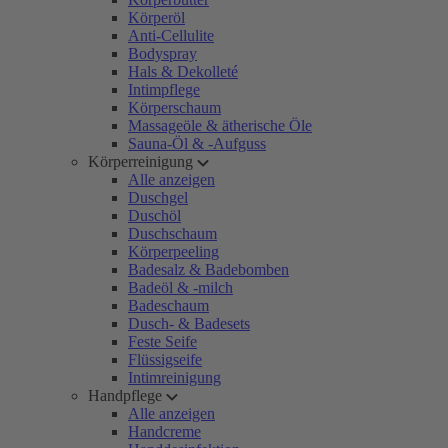
Körperöl
Anti-Cellulite
Bodyspray
Hals & Dekolleté
Intimpflege
Körperschaum
Massageöle & ätherische Öle
Sauna-Öl & -Aufguss
Körperreinigung
Alle anzeigen
Duschgel
Duschöl
Duschschaum
Körperpeeling
Badesalz & Badebomben
Badeöl & -milch
Badeschaum
Dusch- & Badesets
Feste Seife
Flüssigseife
Intimreinigung
Handpflege
Alle anzeigen
Handcreme