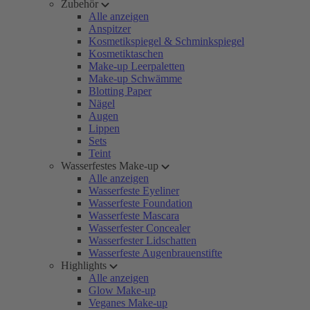
Zubehör
Alle anzeigen
Anspitzer
Kosmetikspiegel & Schminkspiegel
Kosmetiktaschen
Make-up Leerpaletten
Make-up Schwämme
Blotting Paper
Nägel
Augen
Lippen
Sets
Teint
Wasserfestes Make-up
Alle anzeigen
Wasserfeste Eyeliner
Wasserfeste Foundation
Wasserfeste Mascara
Wasserfester Concealer
Wasserfester Lidschatten
Wasserfeste Augenbrauenstifte
Highlights
Alle anzeigen
Glow Make-up
Veganes Make-up