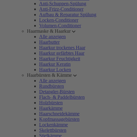
Anti-Schuppen-Spülung
Anti-Frizz-Conditioner
Aufbau & Reparatur Spülung
Locken-Conditioner
Volumen-Conditioner
Haarmaske & Haarkur
Alle anzeigen
Haarbutter
Haarkur trockenes Haar
Haarkur gefärbtes Haar
Haarkur Feuchtigkeit
Haarkur Keratin
Haarkur Locken
Haarbürsten & Kämme
Alle anzeigen
Rundbürsten
Detangler-Bürsten
Flach- & Paddelbürsten
Holzbürsten
Haarkämme
Haarschneidekämme
Kopfmassagebürsten
Lockenkämme
Skelettbürsten
Stielkämme