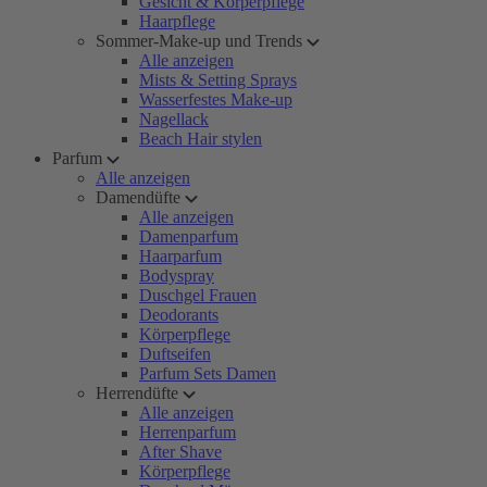
Gesicht & Körperpflege
Haarpflege
Sommer-Make-up und Trends
Alle anzeigen
Mists & Setting Sprays
Wasserfestes Make-up
Nagellack
Beach Hair stylen
Parfum
Alle anzeigen
Damendüfte
Alle anzeigen
Damenparfum
Haarparfum
Bodyspray
Duschgel Frauen
Deodorants
Körperpflege
Duftseifen
Parfum Sets Damen
Herrendüfte
Alle anzeigen
Herrenparfum
After Shave
Körperpflege