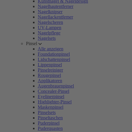
Kunstnägel & Nageldesign
Nagelhautentferner
Nagelknipser
Nagellackentferner
Nagelscheren
UV-Lampen
Nagelpflege
Nagelsets
Pinsel
Alle anzeigen
Foundationpinsel
Lidschattenpinsel
Lippenpinsel
Pinselreiniger
Rougepinsel
Applikatoren
Augenbrauenpinsel
Concealer-Pinsel
Eyelinerpinsel
Highlighter-Pinsel
Maskenpinsel
Pinselsets
Pinseltaschen
Puderpinsel
Puderquasten