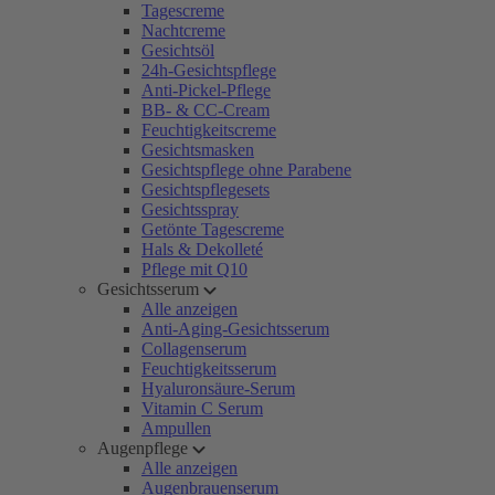
Tagescreme
Nachtcreme
Gesichtsöl
24h-Gesichtspflege
Anti-Pickel-Pflege
BB- & CC-Cream
Feuchtigkeitscreme
Gesichtsmasken
Gesichtspflege ohne Parabene
Gesichtspflegesets
Gesichtsspray
Getönte Tagescreme
Hals & Dekolleté
Pflege mit Q10
Gesichtsserum
Alle anzeigen
Anti-Aging-Gesichtsserum
Collagenserum
Feuchtigkeitsserum
Hyaluronsäure-Serum
Vitamin C Serum
Ampullen
Augenpflege
Alle anzeigen
Augenbrauenserum