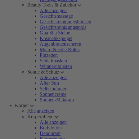
Beauty Tools & Zubehör
Alle anzeigen
Gesichtsmassage
Gesichtsreinigungsbürsten
Gesichtsreinigungstools
Gua Sha Steine
Kosmetikspiegel
Augenbrauenscheren
Micro Needle Roller
Pinzetten
Schlafmasken
Wimpernbürsten
Sonne & Schutz
Alle anzeigen
After Sun
Selbstbräuner
Sonnencreme
Sonnen-Make-up
Körper
Alle anzeigen
Körperpflege
Alle anzeigen
Bodylotion
Deodorant
Körperbutter