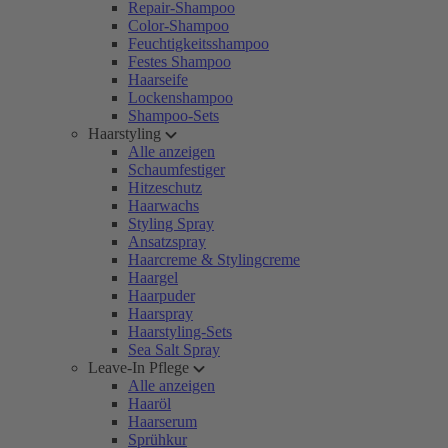
Repair-Shampoo
Color-Shampoo
Feuchtigkeitsshampoo
Festes Shampoo
Haarseife
Lockenshampoo
Shampoo-Sets
Haarstyling
Alle anzeigen
Schaumfestiger
Hitzeschutz
Haarwachs
Styling Spray
Ansatzspray
Haarcreme & Stylingcreme
Haargel
Haarpuder
Haarspray
Haarstyling-Sets
Sea Salt Spray
Leave-In Pflege
Alle anzeigen
Haaröl
Haarserum
Sprühkur