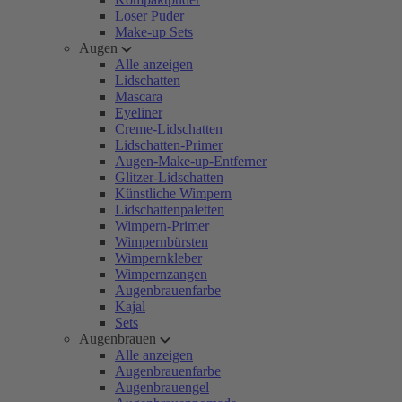
Loser Puder
Make-up Sets
Augen
Alle anzeigen
Lidschatten
Mascara
Eyeliner
Creme-Lidschatten
Lidschatten-Primer
Augen-Make-up-Entferner
Glitzer-Lidschatten
Künstliche Wimpern
Lidschattenpaletten
Wimpern-Primer
Wimpernbürsten
Wimpernkleber
Wimpernzangen
Augenbrauenfarbe
Kajal
Sets
Augenbrauen
Alle anzeigen
Augenbrauenfarbe
Augenbrauengel