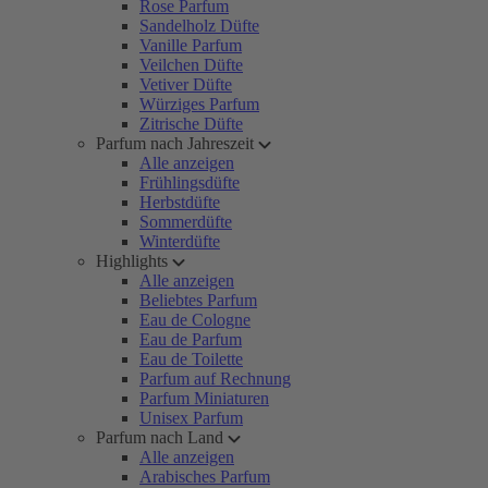
Rose Parfum
Sandelholz Düfte
Vanille Parfum
Veilchen Düfte
Vetiver Düfte
Würziges Parfum
Zitrische Düfte
Parfum nach Jahreszeit
Alle anzeigen
Frühlingsdüfte
Herbstdüfte
Sommerdüfte
Winterdüfte
Highlights
Alle anzeigen
Beliebtes Parfum
Eau de Cologne
Eau de Parfum
Eau de Toilette
Parfum auf Rechnung
Parfum Miniaturen
Unisex Parfum
Parfum nach Land
Alle anzeigen
Arabisches Parfum