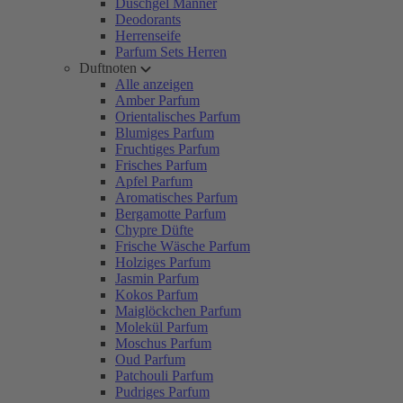
Duschgel Männer
Deodorants
Herrenseife
Parfum Sets Herren
Duftnoten
Alle anzeigen
Amber Parfum
Orientalisches Parfum
Blumiges Parfum
Fruchtiges Parfum
Frisches Parfum
Apfel Parfum
Aromatisches Parfum
Bergamotte Parfum
Chypre Düfte
Frische Wäsche Parfum
Holziges Parfum
Jasmin Parfum
Kokos Parfum
Maiglöckchen Parfum
Molekül Parfum
Moschus Parfum
Oud Parfum
Patchouli Parfum
Pudriges Parfum