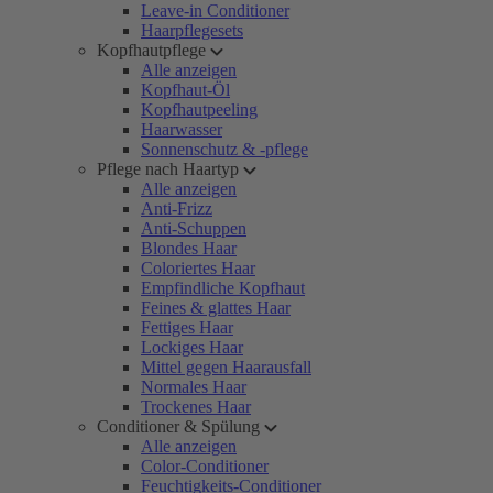
Leave-in Conditioner
Haarpflegesets
Kopfhautpflege
Alle anzeigen
Kopfhaut-Öl
Kopfhautpeeling
Haarwasser
Sonnenschutz & -pflege
Pflege nach Haartyp
Alle anzeigen
Anti-Frizz
Anti-Schuppen
Blondes Haar
Coloriertes Haar
Empfindliche Kopfhaut
Feines & glattes Haar
Fettiges Haar
Lockiges Haar
Mittel gegen Haarausfall
Normales Haar
Trockenes Haar
Conditioner & Spülung
Alle anzeigen
Color-Conditioner
Feuchtigkeits-Conditioner