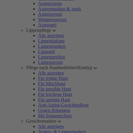
Augencreme
Augenmasken & -pads
Augenserum
Wimpernserum
Augengel
Lippenpflege
Alle anzeigen
Lippenbalsam
Lippenmasken
Lippenöl
Lippenpeeling
Lippenserum
Pflege nach Hautbedürfnis/Hauttyp
Alle anzeigen
Für fettige Haut
Für Mischhaut
Für sensible Haut
Für trockene Haut
Für unreine Haut
Anti-Aging-Gesichtspflege
Gegen Rötungen
Mit Sonnenschutz
Gesichtsmasken
Alle anzeigen
Augen- & Lippenmasken