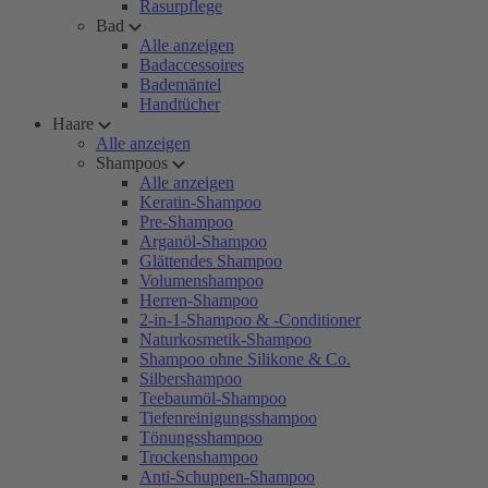
Rasurpflege
Bad
Alle anzeigen
Badaccessoires
Bademäntel
Handtücher
Haare
Alle anzeigen
Shampoos
Alle anzeigen
Keratin-Shampoo
Pre-Shampoo
Arganöl-Shampoo
Glättendes Shampoo
Volumenshampoo
Herren-Shampoo
2-in-1-Shampoo & -Conditioner
Naturkosmetik-Shampoo
Shampoo ohne Silikone & Co.
Silbershampoo
Teebaumöl-Shampoo
Tiefenreinigungsshampoo
Tönungsshampoo
Trockenshampoo
Anti-Schuppen-Shampoo