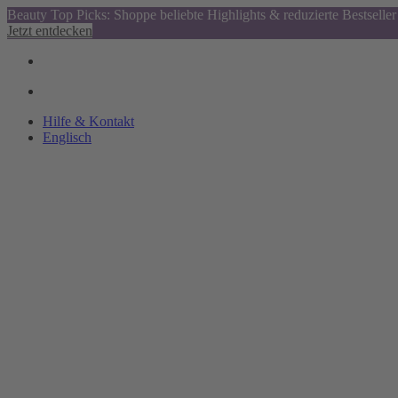
Beauty Top Picks: Shoppe beliebte Highlights & reduzierte Bestseller
Jetzt entdecken
Hilfe & Kontakt
Englisch