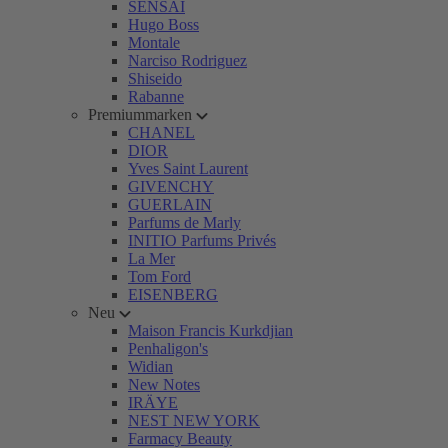
SENSAI
Hugo Boss
Montale
Narciso Rodriguez
Shiseido
Rabanne
Premiummarken
CHANEL
DIOR
Yves Saint Laurent
GIVENCHY
GUERLAIN
Parfums de Marly
INITIO Parfums Privés
La Mer
Tom Ford
EISENBERG
Neu
Maison Francis Kurkdjian
Penhaligon's
Widian
New Notes
IRÄYE
NEST NEW YORK
Farmacy Beauty