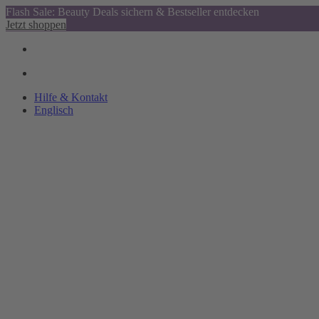
Flash Sale: Beauty Deals sichern & Bestseller entdecken
Jetzt shoppen
Hilfe & Kontakt
Englisch