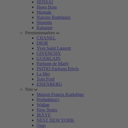
SENSAI
Hugo Boss
Montale
Narciso Rodriguez
Shiseido
Rabanne
Premiummarken
CHANEL
DIOR
Yves Saint Laurent
GIVENCHY
GUERLAIN
Parfums de Marly
INITIO Parfums Privés
La Mer
Tom Ford
EISENBERG
Neu
Maison Francis Kurkdjian
Penhaligon's
Widian
New Notes
IRÄYE
NEST NEW YORK
Ouai