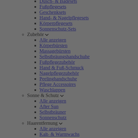
Dusch- & Badesets
Fußpflegesets
Geschenksets
Hand- & Nagelpflegesets
Körperpflegesets
Sonnenschutz-Sets
Zubehör
Alle anzeigen
Körperbürsten
Massagebürsten
Selbstbräungshandschuhe
Fußpflegezubehör
Hand & Fuß-Schmuck
Nagelpflegezubehör
Peelinghandschuhe
Pflege Accessoires
Waschlappen
Sonne & Schutz
Alle anzeigen
After Sun
Selbstbräuner
Sonnenschutz
Haarentfernung
Alle anzeigen
Kalt- & Warmwachs