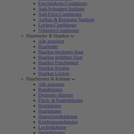
Feuchtigkeits-Conditioner
Anti-Schuppen-Spülung
Anti-Frizz-Conditioner
Aufbau & Reparatur Spülung
Locken-Conditioner
Volumen-Conditioner
Haarmaske & Haarkur
Alle anzeigen
Haarbutter
Haarkur trockenes Haar
Haarkur gefärbtes Haar
Haarkur Feuchtigkeit
Haarkur Keratin
Haarkur Locken
Haarbürsten & Kämme
Alle anzeigen
Rundbürsten
Detangler-Bürsten
Flach- & Paddelbürsten
Holzbürsten
Haarkämme
Haarschneidekämme
Kopfmassagebürsten
Lockenkämme
Skelettbürsten