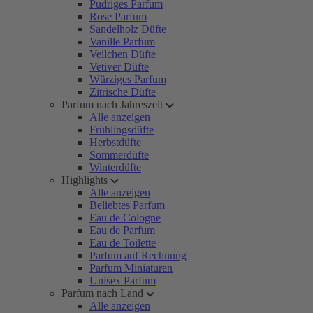
Pudriges Parfum
Rose Parfum
Sandelholz Düfte
Vanille Parfum
Veilchen Düfte
Vetiver Düfte
Würziges Parfum
Zitrische Düfte
Parfum nach Jahreszeit
Alle anzeigen
Frühlingsdüfte
Herbstdüfte
Sommerdüfte
Winterdüfte
Highlights
Alle anzeigen
Beliebtes Parfum
Eau de Cologne
Eau de Parfum
Eau de Toilette
Parfum auf Rechnung
Parfum Miniaturen
Unisex Parfum
Parfum nach Land
Alle anzeigen