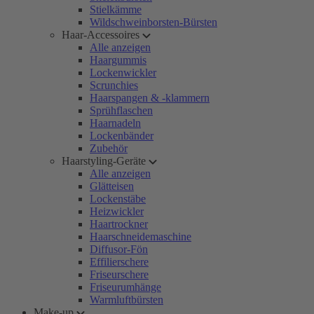
Stielkämme
Wildschweinborsten-Bürsten
Haar-Accessoires
Alle anzeigen
Haargummis
Lockenwickler
Scrunchies
Haarspangen & -klammern
Sprühflaschen
Haarnadeln
Lockenbänder
Zubehör
Haarstyling-Geräte
Alle anzeigen
Glätteisen
Lockenstäbe
Heizwickler
Haartrockner
Haarschneidemaschine
Diffusor-Fön
Effilierschere
Friseurschere
Friseurumhänge
Warmluftbürsten
Make-up