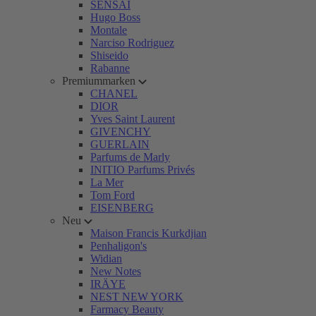
SENSAI
Hugo Boss
Montale
Narciso Rodriguez
Shiseido
Rabanne
Premiummarken
CHANEL
DIOR
Yves Saint Laurent
GIVENCHY
GUERLAIN
Parfums de Marly
INITIO Parfums Privés
La Mer
Tom Ford
EISENBERG
Neu
Maison Francis Kurkdjian
Penhaligon's
Widian
New Notes
IRÄYE
NEST NEW YORK
Farmacy Beauty