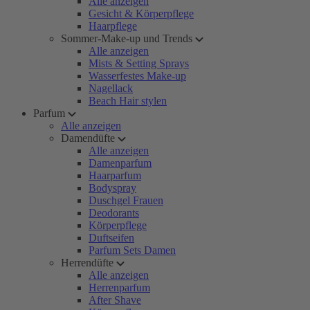
Alle anzeigen
Gesicht & Körperpflege
Haarpflege
Sommer-Make-up und Trends
Alle anzeigen
Mists & Setting Sprays
Wasserfestes Make-up
Nagellack
Beach Hair stylen
Parfum
Alle anzeigen
Damendüfte
Alle anzeigen
Damenparfum
Haarparfum
Bodyspray
Duschgel Frauen
Deodorants
Körperpflege
Duftseifen
Parfum Sets Damen
Herrendüfte
Alle anzeigen
Herrenparfum
After Shave