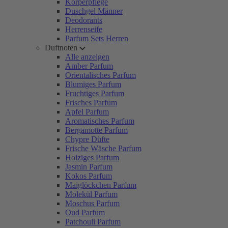
Körperpflege
Duschgel Männer
Deodorants
Herrenseife
Parfum Sets Herren
Duftnoten
Alle anzeigen
Amber Parfum
Orientalisches Parfum
Blumiges Parfum
Fruchtiges Parfum
Frisches Parfum
Apfel Parfum
Aromatisches Parfum
Bergamotte Parfum
Chypre Düfte
Frische Wäsche Parfum
Holziges Parfum
Jasmin Parfum
Kokos Parfum
Maiglöckchen Parfum
Molekül Parfum
Moschus Parfum
Oud Parfum
Patchouli Parfum