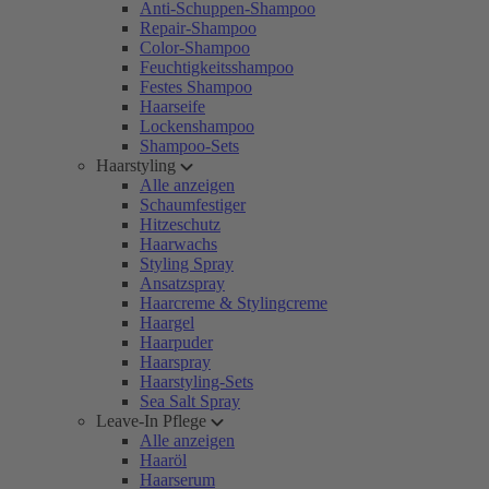
Anti-Schuppen-Shampoo
Repair-Shampoo
Color-Shampoo
Feuchtigkeitsshampoo
Festes Shampoo
Haarseife
Lockenshampoo
Shampoo-Sets
Haarstyling
Alle anzeigen
Schaumfestiger
Hitzeschutz
Haarwachs
Styling Spray
Ansatzspray
Haarcreme & Stylingcreme
Haargel
Haarpuder
Haarspray
Haarstyling-Sets
Sea Salt Spray
Leave-In Pflege
Alle anzeigen
Haaröl
Haarserum