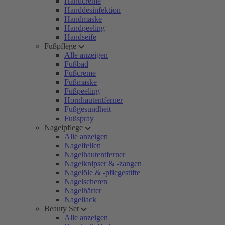
Handcreme
Handdesinfektion
Handmaske
Handpeeling
Handseife
Fußpflege
Alle anzeigen
Fußbad
Fußcreme
Fußmaske
Fußpeeling
Hornhautentferner
Fußgesundheit
Fußspray
Nagelpflege
Alle anzeigen
Nagelfeilen
Nagelhautentferner
Nagelknipser & -zangen
Nagelöle & -pflegestifte
Nagelscheren
Nagelhärter
Nagellack
Beauty Set
Alle anzeigen