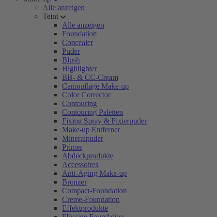
Alle anzeigen
Teint
Alle anzeigen
Foundation
Concealer
Puder
Blush
Highlighter
BB- & CC-Cream
Camouflage Make-up
Color Corrector
Contouring
Contouring Paletten
Fixing Spray & Fixierpuder
Make-up Entferner
Mineralpuder
Primer
Abdeckprodukte
Accessoires
Anti-Aging Make-up
Bronzer
Compact-Foundation
Creme-Foundation
Effektprodukte
Flüssige Foundation