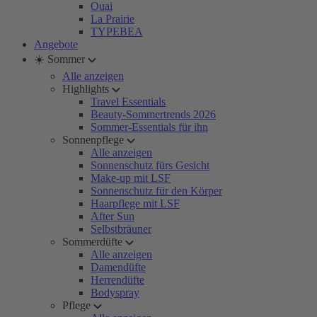
Ouai
La Prairie
TYPEBEA
Angebote
☀️ Sommer
Alle anzeigen
Highlights
Travel Essentials
Beauty-Sommertrends 2026
Sommer-Essentials für ihn
Sonnenpflege
Alle anzeigen
Sonnenschutz fürs Gesicht
Make-up mit LSF
Sonnenschutz für den Körper
Haarpflege mit LSF
After Sun
Selbstbräuner
Sommerdüfte
Alle anzeigen
Damendüfte
Herrendüfte
Bodyspray
Pflege