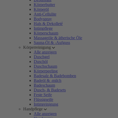
Körperbutter
Körperöl
Anti-Cellulite
Bodyspray
Hals & Dekolleté
Intimpflege
Körperschaum
Massageöle & ätherische Öle
Sauna-Öl & -Aufguss
Körperreinigung
Alle anzeigen
Duschgel
Duschöl
Duschschaum
Körperpeeling
Badesalz & Badebomben
Badeöl & -milch
Badeschaum
Dusch- & Badesets
Feste Seife
Flüssigseife
Intimreinigung
Handpflege
Alle anzeigen