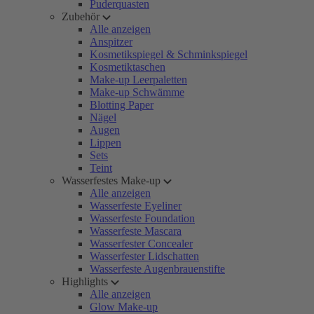
Puderquasten
Zubehör
Alle anzeigen
Anspitzer
Kosmetikspiegel & Schminkspiegel
Kosmetiktaschen
Make-up Leerpaletten
Make-up Schwämme
Blotting Paper
Nägel
Augen
Lippen
Sets
Teint
Wasserfestes Make-up
Alle anzeigen
Wasserfeste Eyeliner
Wasserfeste Foundation
Wasserfeste Mascara
Wasserfester Concealer
Wasserfester Lidschatten
Wasserfeste Augenbrauenstifte
Highlights
Alle anzeigen
Glow Make-up