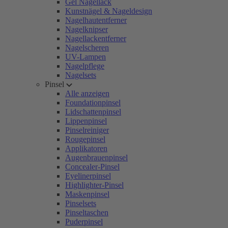
Gel Nagellack
Kunstnägel & Nageldesign
Nagelhautentferner
Nagelknipser
Nagellackentferner
Nagelscheren
UV-Lampen
Nagelpflege
Nagelsets
Pinsel
Alle anzeigen
Foundationpinsel
Lidschattenpinsel
Lippenpinsel
Pinselreiniger
Rougepinsel
Applikatoren
Augenbrauenpinsel
Concealer-Pinsel
Eyelinerpinsel
Highlighter-Pinsel
Maskenpinsel
Pinselsets
Pinseltaschen
Puderpinsel