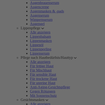
Augenbrauenserum
Augencreme
Augenmasken & -pads
Augenserum
Wimpernserum
Augengel
Lippenpflege
Alle anzeigen
Lippenbalsam
Lippenmasken
Lippenöl
Lippenpeeling
Lippenserum
Pflege nach Hautbedürfnis/Hauttyp
Alle anzeigen
Für fettige Haut
Für Mischhaut
Für sensible Haut
Für trockene Haut
Für unreine Haut
Anti-Aging-Gesichtspflege
Gegen Rötungen
Mit Sonnenschutz
Gesichtsmasken
Alle anzeigen