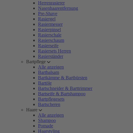
Herrenrasierer
Nasenhaarentfernung
Pre-Shave
Rasiergel
Rasiermesser
Rasierpinsel
Rasierschale
Rasierschaum
Rasierseife
Rasiersets Herren
Rasierständer
Bartpflege
Alle anzeigen
Bartbalsam
Bartkämme & Bartbürsten
Bartöle
Bartschneider & Barttrimmer
Bartseife & Bartshampoo
Bartpflegesets
Bartscheren
Haare
Alle anzeigen
Shampoo
Pomade
Haarstyling