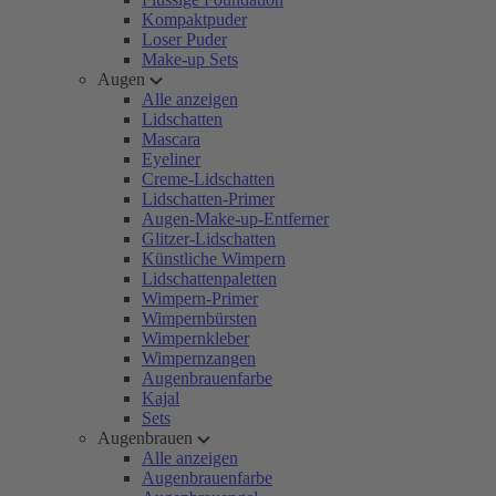
Kompaktpuder
Loser Puder
Make-up Sets
Augen
Alle anzeigen
Lidschatten
Mascara
Eyeliner
Creme-Lidschatten
Lidschatten-Primer
Augen-Make-up-Entferner
Glitzer-Lidschatten
Künstliche Wimpern
Lidschattenpaletten
Wimpern-Primer
Wimpernbürsten
Wimpernkleber
Wimpernzangen
Augenbrauenfarbe
Kajal
Sets
Augenbrauen
Alle anzeigen
Augenbrauenfarbe