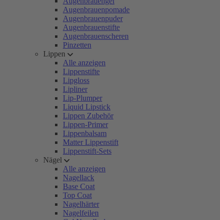
Augenbrauengel
Augenbrauenpomade
Augenbrauenpuder
Augenbrauenstifte
Augenbrauenscheren
Pinzetten
Lippen
Alle anzeigen
Lippenstifte
Lipgloss
Lipliner
Lip-Plumper
Liquid Lipstick
Lippen Zubehör
Lippen-Primer
Lippenbalsam
Matter Lippenstift
Lippenstift-Sets
Nägel
Alle anzeigen
Nagellack
Base Coat
Top Coat
Nagelhärter
Nagelfeilen