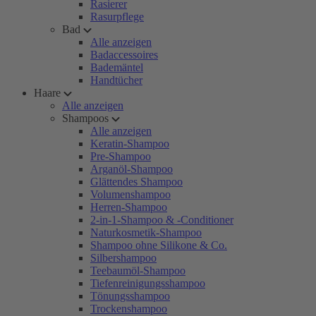
Rasierer
Rasurpflege
Bad
Alle anzeigen
Badaccessoires
Bademäntel
Handtücher
Haare
Alle anzeigen
Shampoos
Alle anzeigen
Keratin-Shampoo
Pre-Shampoo
Arganöl-Shampoo
Glättendes Shampoo
Volumenshampoo
Herren-Shampoo
2-in-1-Shampoo & -Conditioner
Naturkosmetik-Shampoo
Shampoo ohne Silikone & Co.
Silbershampoo
Teebaumöl-Shampoo
Tiefenreinigungsshampoo
Tönungsshampoo
Trockenshampoo