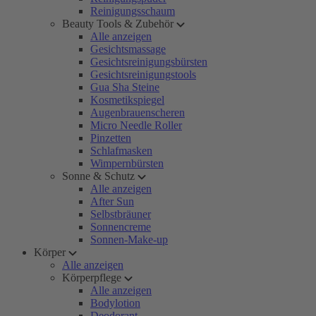
Reinigungsschaum
Beauty Tools & Zubehör
Alle anzeigen
Gesichtsmassage
Gesichtsreinigungsbürsten
Gesichtsreinigungstools
Gua Sha Steine
Kosmetikspiegel
Augenbrauenscheren
Micro Needle Roller
Pinzetten
Schlafmasken
Wimpernbürsten
Sonne & Schutz
Alle anzeigen
After Sun
Selbstbräuner
Sonnencreme
Sonnen-Make-up
Körper
Alle anzeigen
Körperpflege
Alle anzeigen
Bodylotion
Deodorant