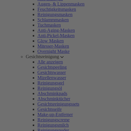
Augen- & Lippenmasken
Feuchtigkeitsmasken
Reinigungsmasken
Schlammmasken
Tuchmasken
Anti-Aging-Masken
Anti-Pickel-Masken
Glow Masken
Mitesser-Masken
Overnight Maske
Gesichtsreinigung
Alle anzeigen
Gesichtspeeling
Gesichtswasser
Mizellenwasser
Reinigungsgel
Reinigungsöl
Abschminkpads
Abschminktücher
Gesichtsreinigungssets
Gesichtsseife
Make-up-Entferner
Reinigungscreme
Reinigungsmilch
Reinigungspuder