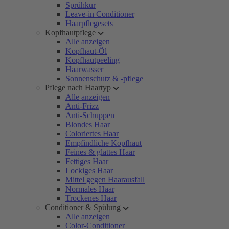
Sprühkur
Leave-in Conditioner
Haarpflegesets
Kopfhautpflege
Alle anzeigen
Kopfhaut-Öl
Kopfhautpeeling
Haarwasser
Sonnenschutz & -pflege
Pflege nach Haartyp
Alle anzeigen
Anti-Frizz
Anti-Schuppen
Blondes Haar
Coloriertes Haar
Empfindliche Kopfhaut
Feines & glattes Haar
Fettiges Haar
Lockiges Haar
Mittel gegen Haarausfall
Normales Haar
Trockenes Haar
Conditioner & Spülung
Alle anzeigen
Color-Conditioner