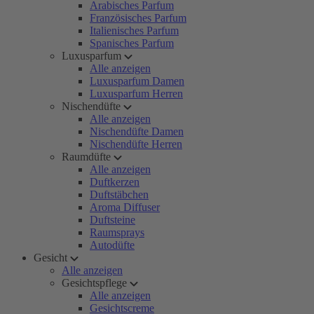
Arabisches Parfum
Französisches Parfum
Italienisches Parfum
Spanisches Parfum
Luxusparfum
Alle anzeigen
Luxusparfum Damen
Luxusparfum Herren
Nischendüfte
Alle anzeigen
Nischendüfte Damen
Nischendüfte Herren
Raumdüfte
Alle anzeigen
Duftkerzen
Duftstäbchen
Aroma Diffuser
Duftsteine
Raumsprays
Autodüfte
Gesicht
Alle anzeigen
Gesichtspflege
Alle anzeigen
Gesichtscreme