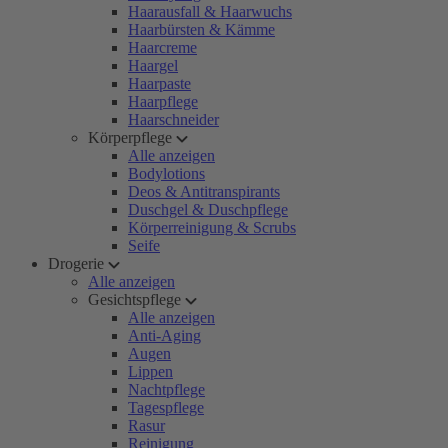
Haarausfall & Haarwuchs
Haarbürsten & Kämme
Haarcreme
Haargel
Haarpaste
Haarpflege
Haarschneider
Körperpflege
Alle anzeigen
Bodylotions
Deos & Antitranspirants
Duschgel & Duschpflege
Körperreinigung & Scrubs
Seife
Drogerie
Alle anzeigen
Gesichtspflege
Alle anzeigen
Anti-Aging
Augen
Lippen
Nachtpflege
Tagespflege
Rasur
Reinigung