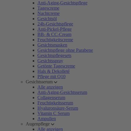
Anti-Aging-Gesichtspflege
Tagescreme
Nachtcreme
Gesichtsöl
24h-Gesichtspflege
Anti-Pickel-Pflege
BB- & CC-Cream
Feuchtigkeitscreme
Gesichtsmasken
Gesichtspflege ohne Parabene
Gesichtspflegesets
Gesichtsspray
Getönte Tagescreme
Hals & Dekolleté
Pflege mit Q10
Gesichtsserum
Alle anzeigen
Anti-Aging-Gesichtsserum
Collagenserum
Feuchtigkeitsserum
Hyaluronsäure-Serum
Vitamin C Serum
Ampullen
Augenpflege
Alle anzeigen