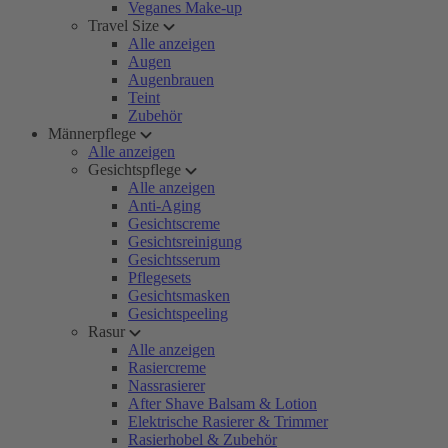
Veganes Make-up
Travel Size
Alle anzeigen
Augen
Augenbrauen
Teint
Zubehör
Männerpflege
Alle anzeigen
Gesichtspflege
Alle anzeigen
Anti-Aging
Gesichtscreme
Gesichtsreinigung
Gesichtsserum
Pflegesets
Gesichtsmasken
Gesichtspeeling
Rasur
Alle anzeigen
Rasiercreme
Nassrasierer
After Shave Balsam & Lotion
Elektrische Rasierer & Trimmer
Rasierhobel & Zubehör