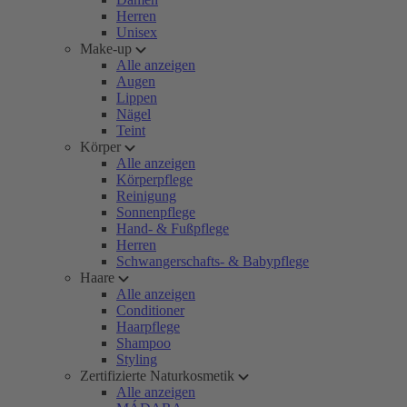
Herren
Unisex
Make-up
Alle anzeigen
Augen
Lippen
Nägel
Teint
Körper
Alle anzeigen
Körperpflege
Reinigung
Sonnenpflege
Hand- & Fußpflege
Herren
Schwangerschafts- & Babypflege
Haare
Alle anzeigen
Conditioner
Haarpflege
Shampoo
Styling
Zertifizierte Naturkosmetik
Alle anzeigen