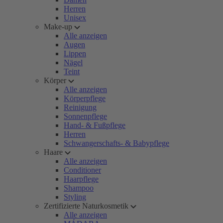
Herren
Unisex
Make-up
Alle anzeigen
Augen
Lippen
Nägel
Teint
Körper
Alle anzeigen
Körperpflege
Reinigung
Sonnenpflege
Hand- & Fußpflege
Herren
Schwangerschafts- & Babypflege
Haare
Alle anzeigen
Conditioner
Haarpflege
Shampoo
Styling
Zertifizierte Naturkosmetik
Alle anzeigen