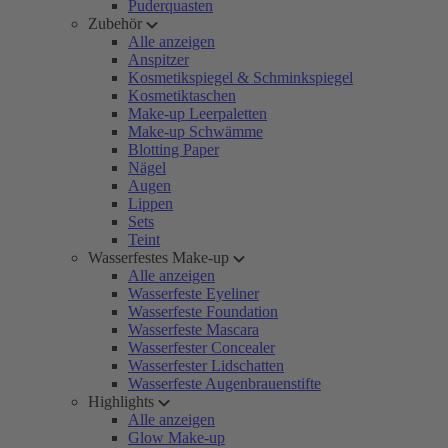
Puderquasten
Zubehör
Alle anzeigen
Anspitzer
Kosmetikspiegel & Schminkspiegel
Kosmetiktaschen
Make-up Leerpaletten
Make-up Schwämme
Blotting Paper
Nägel
Augen
Lippen
Sets
Teint
Wasserfestes Make-up
Alle anzeigen
Wasserfeste Eyeliner
Wasserfeste Foundation
Wasserfeste Mascara
Wasserfester Concealer
Wasserfester Lidschatten
Wasserfeste Augenbrauenstifte
Highlights
Alle anzeigen
Glow Make-up