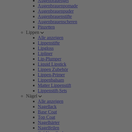
Augenbrauengel
Augenbrauenpomade
Augenbrauenpuder
Augenbrauenstifte
Augenbrauenscheren
Pinzetten
Lippen
Alle anzeigen
Lippenstifte
Lipgloss
Lipliner
Lip-Plumper
Liquid Lipstick
Lippen Zubehör
Lippen-Primer
Lippenbalsam
Matter Lippenstift
Lippenstift-Sets
Nägel
Alle anzeigen
Nagellack
Base Coat
Top Coat
Nagelhärter
Nagelfeilen