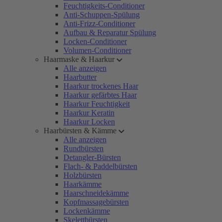
Feuchtigkeits-Conditioner
Anti-Schuppen-Spülung
Anti-Frizz-Conditioner
Aufbau & Reparatur Spülung
Locken-Conditioner
Volumen-Conditioner
Haarmaske & Haarkur
Alle anzeigen
Haarbutter
Haarkur trockenes Haar
Haarkur gefärbtes Haar
Haarkur Feuchtigkeit
Haarkur Keratin
Haarkur Locken
Haarbürsten & Kämme
Alle anzeigen
Rundbürsten
Detangler-Bürsten
Flach- & Paddelbürsten
Holzbürsten
Haarkämme
Haarschneidekämme
Kopfmassagebürsten
Lockenkämme
Skelettbürsten