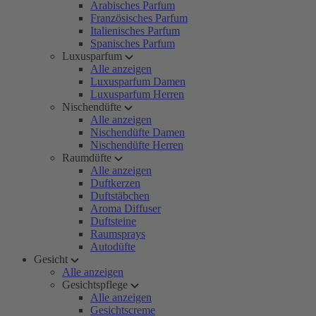
Arabisches Parfum
Französisches Parfum
Italienisches Parfum
Spanisches Parfum
Luxusparfum
Alle anzeigen
Luxusparfum Damen
Luxusparfum Herren
Nischendüfte
Alle anzeigen
Nischendüfte Damen
Nischendüfte Herren
Raumdüfte
Alle anzeigen
Duftkerzen
Duftstäbchen
Aroma Diffuser
Duftsteine
Raumsprays
Autodüfte
Gesicht
Alle anzeigen
Gesichtspflege
Alle anzeigen
Gesichtscreme