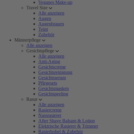
Veganes Make-up
Travel Size
Alle anzeigen
Augen
Augenbrauen
Teint
Zubehör
Männerpflege
Alle anzeigen
Gesichtspflege
Alle anzeigen
Anti-Aging
Gesichtscreme
Gesichtsreinigung
Gesichtsserum
Pflegesets
Gesichtsmasken
Gesichtspeeling
Rasur
Alle anzeigen
Rasiercreme
Nassrasierer
After Shave Balsam & Lotion
Elektrische Rasierer & Trimmer
Rasierhobel & Zubehör