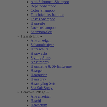
Anti-Schuppen-Shampoo
Repair-Shampoo
Color-Shampoo
Feuchtigkeitsshampoo
Festes Shampoo
Haarseife
Lockenshampoo
Shampoo-Sets
Haarstyling
Alle anzeigen
Schaumfestiger
Hitzeschutz
Haarwachs
Styling Spray
Ansatzspray
Haarcreme & Stylingcreme
Haargel
Haarpuder
Haarspray
Haarstyling-Sets
Sea Salt Spray
Leave-In Pflege
Alle anzeigen
Haaröl
Haarserum