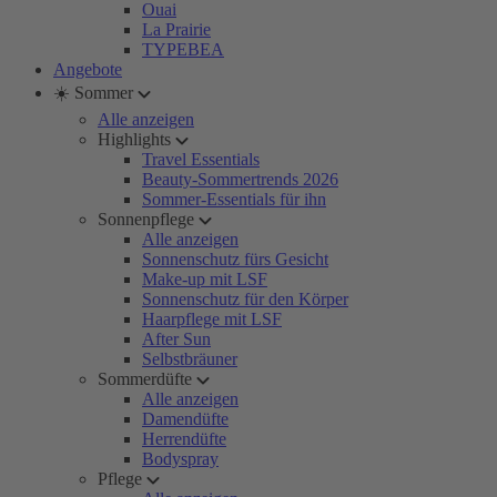
Ouai
La Prairie
TYPEBEA
Angebote
☀️ Sommer
Alle anzeigen
Highlights
Travel Essentials
Beauty-Sommertrends 2026
Sommer-Essentials für ihn
Sonnenpflege
Alle anzeigen
Sonnenschutz fürs Gesicht
Make-up mit LSF
Sonnenschutz für den Körper
Haarpflege mit LSF
After Sun
Selbstbräuner
Sommerdüfte
Alle anzeigen
Damendüfte
Herrendüfte
Bodyspray
Pflege