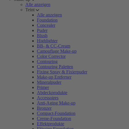
Alle anzeigen
Teint
Alle anzeigen
Foundation
Concealer
Puder
Blush
Highlighter
BB- & CC-Cream
Camouflage Make-up
Color Corrector
Contouring
Contouring Paletten
Fixing Spray & Fixierpuder
Make-up Entferner
Mineralpuder
Primer
Abdeckprodukte
Accessoires
Anti-Aging Make-up
Bronzer
Compact-Foundation
Creme-Foundation
Effektprodukte
Flüssige Foundation