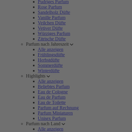
Pudriges Parfum
Rose Parfum
Sandelholz Düfte
Vanille Parfum
Veilchen Düfte
Vetiver Düfte
Würziges Parfum
Zitrische Düfte
Parfum nach Jahreszeit
Alle anzeigen
Frühlingsdüfte
Herbstdüfte
Sommerdüfte
Winterdüfte
Highlights
Alle anzeigen
Beliebtes Parfum
Eau de Cologne
Eau de Parfum
Eau de Toilette
Parfum auf Rechnung
Parfum Miniaturen
Unisex Parfum
Parfum nach Land
Alle anzeigen