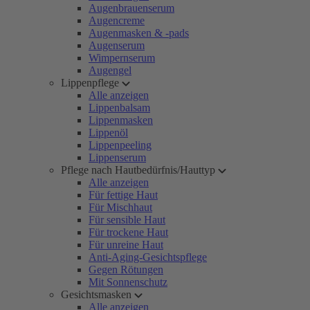
Augenbrauenserum
Augencreme
Augenmasken & -pads
Augenserum
Wimpernserum
Augengel
Lippenpflege
Alle anzeigen
Lippenbalsam
Lippenmasken
Lippenöl
Lippenpeeling
Lippenserum
Pflege nach Hautbedürfnis/Hauttyp
Alle anzeigen
Für fettige Haut
Für Mischhaut
Für sensible Haut
Für trockene Haut
Für unreine Haut
Anti-Aging-Gesichtspflege
Gegen Rötungen
Mit Sonnenschutz
Gesichtsmasken
Alle anzeigen