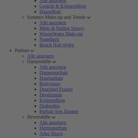
Alle anzeigen
Gesicht & Körperpflege
Haarpflege
Sommer-Make-up und Trends
Alle anzeigen
Mists & Setting Sprays
Wasserfestes Make-up
Nagellack
Beach Hair stylen
Parfum
Alle anzeigen
Damendüfte
Alle anzeigen
Damenparfum
Haarparfum
Bodyspray
Duschgel Frauen
Deodorants
Körperpflege
Duftseifen
Parfum Sets Damen
Herrendüfte
Alle anzeigen
Herrenparfum
After Shave