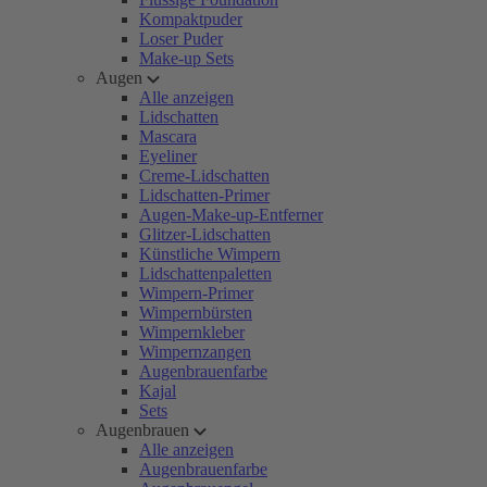
Kompaktpuder
Loser Puder
Make-up Sets
Augen
Alle anzeigen
Lidschatten
Mascara
Eyeliner
Creme-Lidschatten
Lidschatten-Primer
Augen-Make-up-Entferner
Glitzer-Lidschatten
Künstliche Wimpern
Lidschattenpaletten
Wimpern-Primer
Wimpernbürsten
Wimpernkleber
Wimpernzangen
Augenbrauenfarbe
Kajal
Sets
Augenbrauen
Alle anzeigen
Augenbrauenfarbe