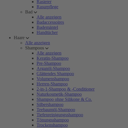
Rasierer
Rasurpflege
Bad
Alle anzeigen
Badaccessoires
Bademäntel
Handtücher
Haare
Alle anzeigen
Shampoos
Alle anzeigen
Keratin-Shampoo
Pre-Shampoo
Arganöl-Shampoo
Glättendes Shampoo
Volumenshampoo
Herren-Shampoo
2-in-1-Shampoo & -Conditioner
Naturkosmetik-Shampoo
Shampoo ohne Silikone & Co.
Silbershampoo
Teebaumöl-Shampoo
Tiefenreinigungsshampoo
Tönungsshampoo
Trockenshampoo