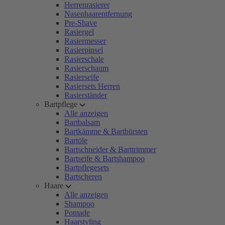
Herrenrasierer
Nasenhaarentfernung
Pre-Shave
Rasiergel
Rasiermesser
Rasierpinsel
Rasierschale
Rasierschaum
Rasierseife
Rasiersets Herren
Rasierständer
Bartpflege
Alle anzeigen
Bartbalsam
Bartkämme & Bartbürsten
Bartöle
Bartschneider & Barttrimmer
Bartseife & Bartshampoo
Bartpflegesets
Bartscheren
Haare
Alle anzeigen
Shampoo
Pomade
Haarstyling