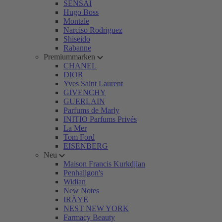
SENSAI
Hugo Boss
Montale
Narciso Rodriguez
Shiseido
Rabanne
Premiummarken
CHANEL
DIOR
Yves Saint Laurent
GIVENCHY
GUERLAIN
Parfums de Marly
INITIO Parfums Privés
La Mer
Tom Ford
EISENBERG
Neu
Maison Francis Kurkdjian
Penhaligon's
Widian
New Notes
IRÄYE
NEST NEW YORK
Farmacy Beauty