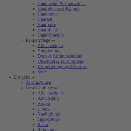
Haarausfall & Haarwuchs
Haarbürsten & Kämme
Haarcreme
Haargel
Haarpaste
Haarpflege
Haarschneider
Körperpflege
Alle anzeigen
Bodylotions
Deos & Antitranspirants
Duschgel & Duschpflege
Körperreinigung & Scrubs
Seife
Drogerie
Alle anzeigen
Gesichtspflege
Alle anzeigen
Anti-Aging
Augen
Lippen
Nachtpflege
Tagespflege
Rasur
Reinigung