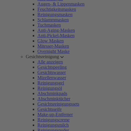
Augen- & Lippenmasken
Feuchtigkeitsmasken
Reinigungsmasken
Schlammmasken
Tuchmasken
Anti-Aging-Masken
Anti-Pickel-Masken
Glow Masken
Mitesser-Masken
Overnight Maske
Gesichtsreinigung
Alle anzeigen
Gesichtspeeling
Gesichtswasser
Mizellenwasser
Reinigungsgel
Reinigungsöl
Abschminkpads
Abschminktücher
Gesichtsreinigungssets
Gesichtsseife
Make-up-Entferner
Reinigungscreme
Reinigungsmilch
Reinigungspuder