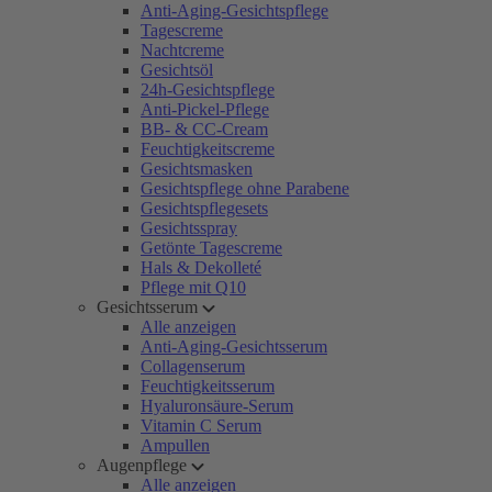
Anti-Aging-Gesichtspflege
Tagescreme
Nachtcreme
Gesichtsöl
24h-Gesichtspflege
Anti-Pickel-Pflege
BB- & CC-Cream
Feuchtigkeitscreme
Gesichtsmasken
Gesichtspflege ohne Parabene
Gesichtspflegesets
Gesichtsspray
Getönte Tagescreme
Hals & Dekolleté
Pflege mit Q10
Gesichtsserum
Alle anzeigen
Anti-Aging-Gesichtsserum
Collagenserum
Feuchtigkeitsserum
Hyaluronsäure-Serum
Vitamin C Serum
Ampullen
Augenpflege
Alle anzeigen