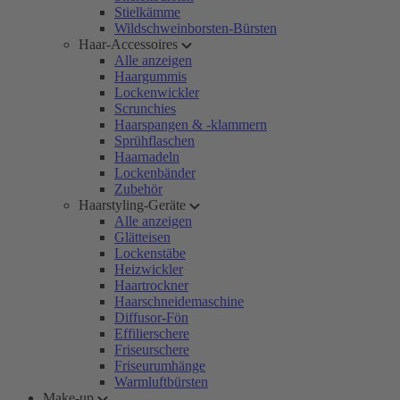
Stielkämme
Wildschweinborsten-Bürsten
Haar-Accessoires
Alle anzeigen
Haargummis
Lockenwickler
Scrunchies
Haarspangen & -klammern
Sprühflaschen
Haarnadeln
Lockenbänder
Zubehör
Haarstyling-Geräte
Alle anzeigen
Glätteisen
Lockenstäbe
Heizwickler
Haartrockner
Haarschneidemaschine
Diffusor-Fön
Effilierschere
Friseurschere
Friseurumhänge
Warmluftbürsten
Make-up