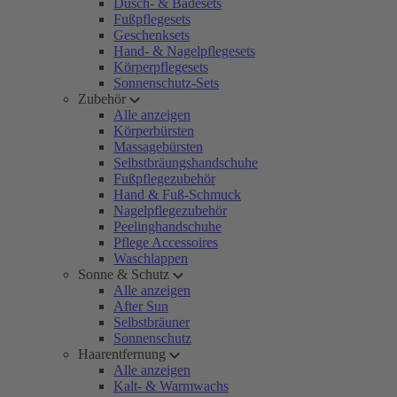
Dusch- & Badesets
Fußpflegesets
Geschenksets
Hand- & Nagelpflegesets
Körperpflegesets
Sonnenschutz-Sets
Zubehör
Alle anzeigen
Körperbürsten
Massagebürsten
Selbstbräungshandschuhe
Fußpflegezubehör
Hand & Fuß-Schmuck
Nagelpflegezubehör
Peelinghandschuhe
Pflege Accessoires
Waschlappen
Sonne & Schutz
Alle anzeigen
After Sun
Selbstbräuner
Sonnenschutz
Haarentfernung
Alle anzeigen
Kalt- & Warmwachs