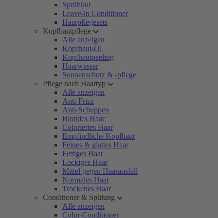
Sprühkur
Leave-in Conditioner
Haarpflegesets
Kopfhautpflege
Alle anzeigen
Kopfhaut-Öl
Kopfhautpeeling
Haarwasser
Sonnenschutz & -pflege
Pflege nach Haartyp
Alle anzeigen
Anti-Frizz
Anti-Schuppen
Blondes Haar
Coloriertes Haar
Empfindliche Kopfhaut
Feines & glattes Haar
Fettiges Haar
Lockiges Haar
Mittel gegen Haarausfall
Normales Haar
Trockenes Haar
Conditioner & Spülung
Alle anzeigen
Color-Conditioner