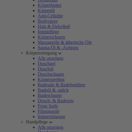
Körperbutter
Körperöl
Anti-Cellulite
Bodyspray
Hals & Dekolleté
Intimpflege
Körperschaum
Massageöle & ätherische Öle
Sauna-Öl & -Aufguss
Körperreinigung
Alle anzeigen
Duschgel
Duschöl
Duschschaum
Körperpeeling
Badesalz & Badebomben
Badeöl & -milch
Badeschaum
Dusch- & Badesets
Feste Seife
Flüssigseife
Intimreinigung
Handpflege
Alle anzeigen