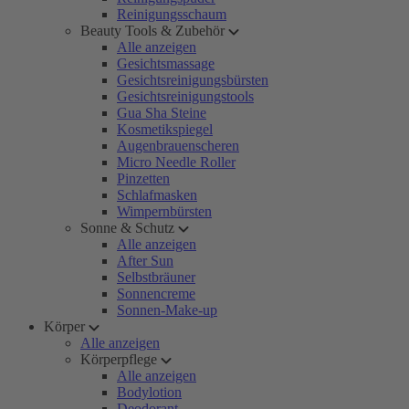
Reinigungsschaum
Beauty Tools & Zubehör
Alle anzeigen
Gesichtsmassage
Gesichtsreinigungsbürsten
Gesichtsreinigungstools
Gua Sha Steine
Kosmetikspiegel
Augenbrauenscheren
Micro Needle Roller
Pinzetten
Schlafmasken
Wimpernbürsten
Sonne & Schutz
Alle anzeigen
After Sun
Selbstbräuner
Sonnencreme
Sonnen-Make-up
Körper
Alle anzeigen
Körperpflege
Alle anzeigen
Bodylotion
Deodorant