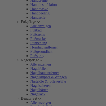
Handcreme
Handdesinfektion
Handmaske
Handpeeling
Handseife
Fußpflege
Alle anzeigen
Fußbad
Fußcreme
Fußmaske
Fußpeeling
Hornhautentferner
Fußgesundheit
Fußspray
Nagelpflege
Alle anzeigen
Nagelfeilen
Nagelhautentferner
Nagelknipser & -zangen
Nagelöle & -pflegestifte
Nagelscheren
Nagelhärter
Nagellack
Beauty Set
Alle anzeigen