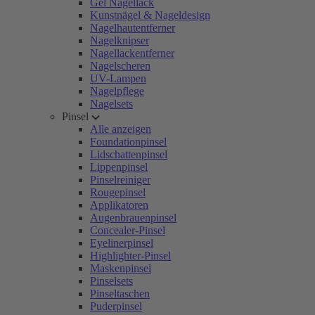
Gel Nagellack
Kunstnägel & Nageldesign
Nagelhautentferner
Nagelknipser
Nagellackentferner
Nagelscheren
UV-Lampen
Nagelpflege
Nagelsets
Pinsel
Alle anzeigen
Foundationpinsel
Lidschattenpinsel
Lippenpinsel
Pinselreiniger
Rougepinsel
Applikatoren
Augenbrauenpinsel
Concealer-Pinsel
Eyelinerpinsel
Highlighter-Pinsel
Maskenpinsel
Pinselsets
Pinseltaschen
Puderpinsel