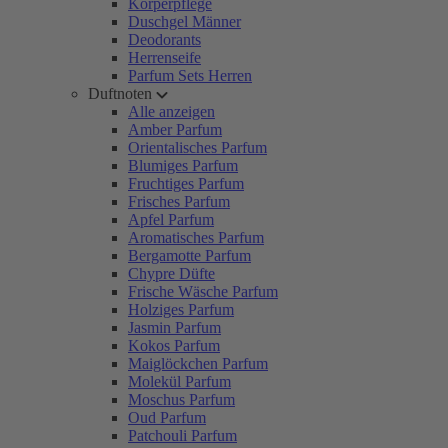
Körperpflege
Duschgel Männer
Deodorants
Herrenseife
Parfum Sets Herren
Duftnoten
Alle anzeigen
Amber Parfum
Orientalisches Parfum
Blumiges Parfum
Fruchtiges Parfum
Frisches Parfum
Apfel Parfum
Aromatisches Parfum
Bergamotte Parfum
Chypre Düfte
Frische Wäsche Parfum
Holziges Parfum
Jasmin Parfum
Kokos Parfum
Maiglöckchen Parfum
Molekül Parfum
Moschus Parfum
Oud Parfum
Patchouli Parfum