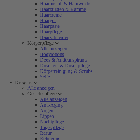
Haarausfall & Haarwuchs
Haarbürsten & Kämme
Haarcreme
Haargel
Haarpaste
Haarpflege
Haarschneider
Körperpflege
Alle anzeigen
Bodylotions
Deos & Antitranspirants
Duschgel & Duschpflege
Körperreinigung & Scrubs
Seife
Drogerie
Alle anzeigen
Gesichtspflege
Alle anzeigen
Anti-Aging
Augen
Lippen
Nachtpflege
Tagespflege
Rasur
Reinigung