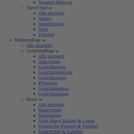
Veganes Make-up
Travel Size
Alle anzeigen
Augen
Augenbrauen
Teint
Zubehör
Männerpflege
Alle anzeigen
Gesichtspflege
Alle anzeigen
Anti-Aging
Gesichtscreme
Gesichtsreinigung
Gesichtsserum
Pflegesets
Gesichtsmasken
Gesichtspeeling
Rasur
Alle anzeigen
Rasiercreme
Nassrasierer
After Shave Balsam & Lotion
Elektrische Rasierer & Trimmer
Rasierhobel & Zubehör