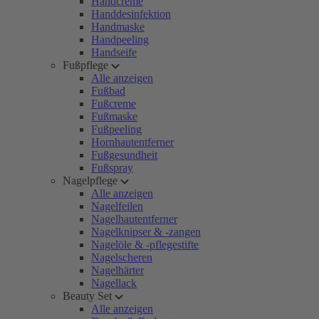
Handcreme
Handdesinfektion
Handmaske
Handpeeling
Handseife
Fußpflege
Alle anzeigen
Fußbad
Fußcreme
Fußmaske
Fußpeeling
Hornhautentferner
Fußgesundheit
Fußspray
Nagelpflege
Alle anzeigen
Nagelfeilen
Nagelhautentferner
Nagelknipser & -zangen
Nagelöle & -pflegestifte
Nagelscheren
Nagelhärter
Nagellack
Beauty Set
Alle anzeigen