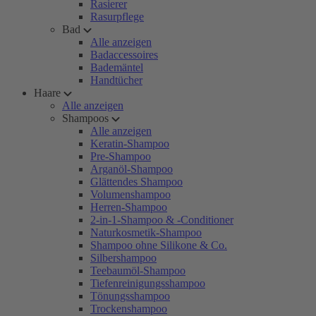
Rasierer
Rasurpflege
Bad
Alle anzeigen
Badaccessoires
Bademäntel
Handtücher
Haare
Alle anzeigen
Shampoos
Alle anzeigen
Keratin-Shampoo
Pre-Shampoo
Arganöl-Shampoo
Glättendes Shampoo
Volumenshampoo
Herren-Shampoo
2-in-1-Shampoo & -Conditioner
Naturkosmetik-Shampoo
Shampoo ohne Silikone & Co.
Silbershampoo
Teebaumöl-Shampoo
Tiefenreinigungsshampoo
Tönungsshampoo
Trockenshampoo