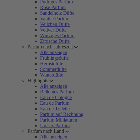
Pudriges Parfum
Rose Parfum
Sandelholz Düfte
Vanille Parfum
Veilchen Düfte
Vetiver Düfte
Würziges Parfum
Zitrische Düfte
Parfum nach Jahreszeit
Alle anzeigen
Frühlingsdüfte
Herbstdüfte
Sommerdüfte
Winterdüfte
Highlights
Alle anzeigen
Beliebtes Parfum
Eau de Cologne
Eau de Parfum
Eau de Toilette
Parfum auf Rechnung
Parfum Miniaturen
Unisex Parfum
Parfum nach Land
Alle anzeigen