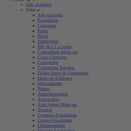
Alle anzeigen
Teint
Alle anzeigen
Foundation
Concealer
Puder
Blush
Highlighter
BB- & CC-Cream
Camouflage Make-up
Color Corrector
Contouring
Contouring Paletten
Fixing Spray & Fixierpuder
Make-up Entferner
Mineralpuder
Primer
Abdeckprodukte
Accessoires
Anti-Aging Make-up
Bronzer
Compact-Foundation
Creme-Foundation
Effektprodukte
Flüssige Foundation