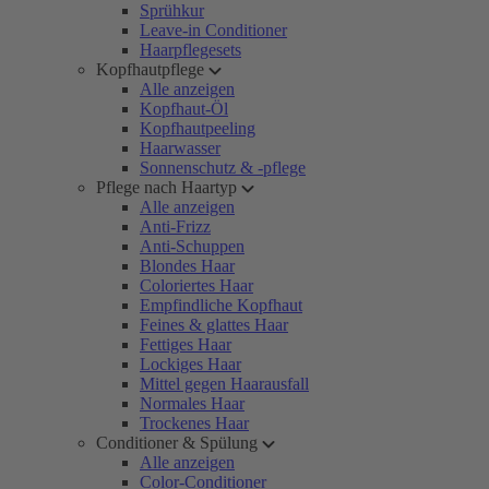
Sprühkur
Leave-in Conditioner
Haarpflegesets
Kopfhautpflege
Alle anzeigen
Kopfhaut-Öl
Kopfhautpeeling
Haarwasser
Sonnenschutz & -pflege
Pflege nach Haartyp
Alle anzeigen
Anti-Frizz
Anti-Schuppen
Blondes Haar
Coloriertes Haar
Empfindliche Kopfhaut
Feines & glattes Haar
Fettiges Haar
Lockiges Haar
Mittel gegen Haarausfall
Normales Haar
Trockenes Haar
Conditioner & Spülung
Alle anzeigen
Color-Conditioner