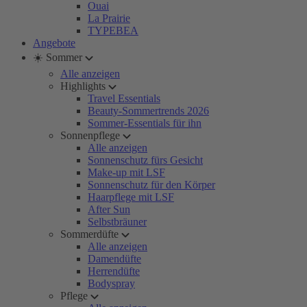
Ouai
La Prairie
TYPEBEA
Angebote
☀️ Sommer
Alle anzeigen
Highlights
Travel Essentials
Beauty-Sommertrends 2026
Sommer-Essentials für ihn
Sonnenpflege
Alle anzeigen
Sonnenschutz fürs Gesicht
Make-up mit LSF
Sonnenschutz für den Körper
Haarpflege mit LSF
After Sun
Selbstbräuner
Sommerdüfte
Alle anzeigen
Damendüfte
Herrendüfte
Bodyspray
Pflege