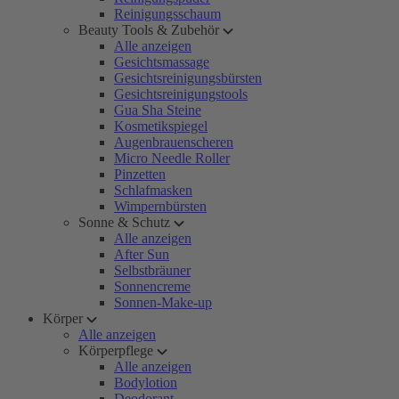
Reinigungsschaum
Beauty Tools & Zubehör
Alle anzeigen
Gesichtsmassage
Gesichtsreinigungsbürsten
Gesichtsreinigungstools
Gua Sha Steine
Kosmetikspiegel
Augenbrauenscheren
Micro Needle Roller
Pinzetten
Schlafmasken
Wimpernbürsten
Sonne & Schutz
Alle anzeigen
After Sun
Selbstbräuner
Sonnencreme
Sonnen-Make-up
Körper
Alle anzeigen
Körperpflege
Alle anzeigen
Bodylotion
Deodorant