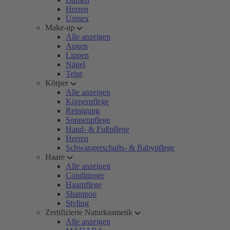
Herren
Unisex
Make-up
Alle anzeigen
Augen
Lippen
Nägel
Teint
Körper
Alle anzeigen
Körperpflege
Reinigung
Sonnenpflege
Hand- & Fußpflege
Herren
Schwangerschafts- & Babypflege
Haare
Alle anzeigen
Conditioner
Haarpflege
Shampoo
Styling
Zertifizierte Naturkosmetik
Alle anzeigen