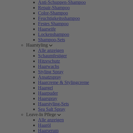
Anti-Schuppen-Shampoo
Repair-Shampoo
Color-Shampoo
Feuchtigkeitsshampoo
Festes Shampoo
Haarseife
Lockenshampoo
Shampoo-Sets
Haarstyling
Alle anzeigen
Schaumfestiger
Hitzeschutz
Haarwachs
Styling Spray
Ansatzspray
Haarcreme & Stylingcreme
Haargel
Haarpuder
Haarspray
Haarstyling-Sets
Sea Salt Spray
Leave-In Pflege
Alle anzeigen
Haaröl
Haarserum