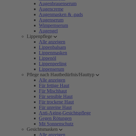
Augenbrauenserum
Augencreme
Augenmasken & -pads
Augenserum
Wimpernserum
Augengel
Lippenpflege
Alle anzeigen
Lippenbalsam
Lippenmasken
Lippenöl
Lippenpeeling
Lippenserum
Pflege nach Hautbedürfnis/Hauttyp
Alle anzeigen
Für fettige Haut
Für Mischhaut
Für sensible Haut
Für trockene Haut
Für unreine Haut
Anti-Aging-Gesichtspflege
Gegen Rötungen
Mit Sonnenschutz
Gesichtsmasken
Alle anzeigen