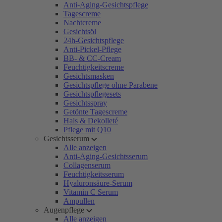
Anti-Aging-Gesichtspflege
Tagescreme
Nachtcreme
Gesichtsöl
24h-Gesichtspflege
Anti-Pickel-Pflege
BB- & CC-Cream
Feuchtigkeitscreme
Gesichtsmasken
Gesichtspflege ohne Parabene
Gesichtspflegesets
Gesichtsspray
Getönte Tagescreme
Hals & Dekolleté
Pflege mit Q10
Gesichtsserum
Alle anzeigen
Anti-Aging-Gesichtsserum
Collagenserum
Feuchtigkeitsserum
Hyaluronsäure-Serum
Vitamin C Serum
Ampullen
Augenpflege
Alle anzeigen