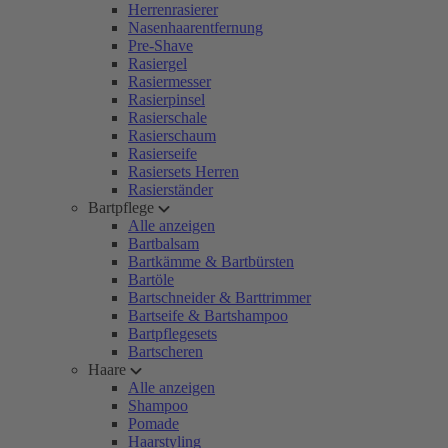
Herrenrasierer
Nasenhaarentfernung
Pre-Shave
Rasiergel
Rasiermesser
Rasierpinsel
Rasierschale
Rasierschaum
Rasierseife
Rasiersets Herren
Rasierständer
Bartpflege
Alle anzeigen
Bartbalsam
Bartkämme & Bartbürsten
Bartöle
Bartschneider & Barttrimmer
Bartseife & Bartshampoo
Bartpflegesets
Bartscheren
Haare
Alle anzeigen
Shampoo
Pomade
Haarstyling