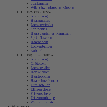
Stielkämme
Wildschweinborsten-Bürsten
Haar-Accessoires
Alle anzeigen
Haargummis
Lockenwickler
Scrunchies
Haarspangen & -klammern
Sprühflaschen
Haarnadeln
Lockenbänder
Zubehör
Haarstyling-Geräte
Alle anzeigen
Glätteisen
Lockenstäbe
Heizwickler
Haartrockner
Haarschneidemaschine
Diffusor-Fön
Effilierschere
Friseurschere
Friseurumhänge
Warmluftbürsten
Make-up