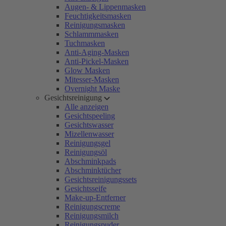
Augen- & Lippenmasken
Feuchtigkeitsmasken
Reinigungsmasken
Schlammmasken
Tuchmasken
Anti-Aging-Masken
Anti-Pickel-Masken
Glow Masken
Mitesser-Masken
Overnight Maske
Gesichtsreinigung
Alle anzeigen
Gesichtspeeling
Gesichtswasser
Mizellenwasser
Reinigungsgel
Reinigungsöl
Abschminkpads
Abschminktücher
Gesichtsreinigungssets
Gesichtsseife
Make-up-Entferner
Reinigungscreme
Reinigungsmilch
Reinigungspuder