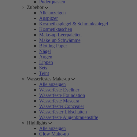
Puderquasten
Zubehör
Alle anzeigen
Anspitzer
Kosmetikspiegel & Schminkspiegel
Kosmetiktaschen
Make-up Leerpaletten
Make-up Schwämme
Blotting Paper
Nägel
Augen
Lippen
Sets
Teint
Wasserfestes Make-up
Alle anzeigen
Wasserfeste Eyeliner
Wasserfeste Foundation
Wasserfeste Mascara
Wasserfester Concealer
Wasserfester Lidschatten
Wasserfeste Augenbrauenstifte
Highlights
Alle anzeigen
Glow Make-up