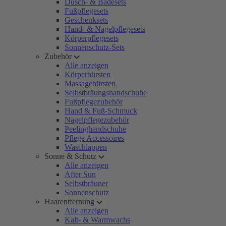
Dusch- & Badesets
Fußpflegesets
Geschenksets
Hand- & Nagelpflegesets
Körperpflegesets
Sonnenschutz-Sets
Zubehör
Alle anzeigen
Körperbürsten
Massagebürsten
Selbstbräungshandschuhe
Fußpflegezubehör
Hand & Fuß-Schmuck
Nagelpflegezubehör
Peelinghandschuhe
Pflege Accessoires
Waschlappen
Sonne & Schutz
Alle anzeigen
After Sun
Selbstbräuner
Sonnenschutz
Haarentfernung
Alle anzeigen
Kalt- & Warmwachs