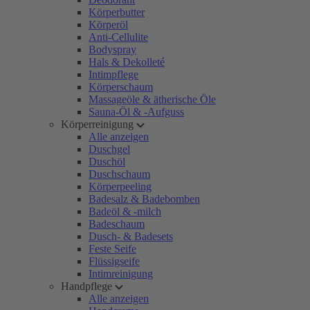
Körperbutter
Körperöl
Anti-Cellulite
Bodyspray
Hals & Dekolleté
Intimpflege
Körperschaum
Massageöle & ätherische Öle
Sauna-Öl & -Aufguss
Körperreinigung
Alle anzeigen
Duschgel
Duschöl
Duschschaum
Körperpeeling
Badesalz & Badebomben
Badeöl & -milch
Badeschaum
Dusch- & Badesets
Feste Seife
Flüssigseife
Intimreinigung
Handpflege
Alle anzeigen