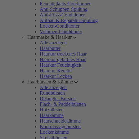
Feuchtigkeits-Conditioner
Anti-Schuppen-Spülung
Anti-Frizz-Conditioner
Aufbau & Reparatur Spülung
Locken-Conditioner
Volumen-Conditioner
Haarmaske & Haarkur
Alle anzeigen
Haarbutter
Haarkur trockenes Haar
Haarkur gefärbtes Haar
Haarkur Feuchtigkeit
Haarkur Keratin
Haarkur Locken
Haarbürsten & Kämme
Alle anzeigen
Rundbürsten
Detangler-Bürsten
Flach- & Paddelbürsten
Holzbürsten
Haarkämme
Haarschneidekämme
Kopfmassagebürsten
Lockenkämme
Skelettbürsten