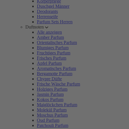
Körperpflege
Duschgel Männer
Deodorants
Herrenseife
Parfum Sets Herren
Duftnoten
Alle anzeigen
Amber Parfum
Orientalisches Parfum
Blumiges Parfum
Fruchtiges Parfum
Frisches Parfum
Apfel Parfum
Aromatisches Parfum
Bergamotte Parfum
Chypre Düfte
Frische Wäsche Parfum
Holziges Parfum
Jasmin Parfum
Kokos Parfum
Maiglöckchen Parfum
Molekül Parfum
Moschus Parfum
Oud Parfum
Patchouli Parfum