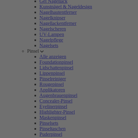
Gel Nagellack
Kunstnägel & Nageldesign
Nagelhautentferner
Nagelknipser
Nagellackentferner
Nagelscheren
UV-Lampen
Nagelpflege
Nagelsets
Pinsel
Alle anzeigen
Foundationpinsel
Lidschattenpinsel
Lippenpinsel
Pinselreiniger
Rougepinsel
Applikatoren
Augenbrauenpinsel
Concealer-Pinsel
Eyelinerpinsel
Highlighter-Pinsel
Maskenpinsel
Pinselsets
Pinseltaschen
Puderpinsel