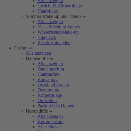
Alle anzeigen
Gesicht & Körperpflege
Haarpflege
Sommer-Make-up und Trends
Alle anzeigen
Mists & Setting Sprays
Wasserfestes Make-up
Nagellack
Beach Hair stylen
Parfum
Alle anzeigen
Damendüfte
Alle anzeigen
Damenparfum
Haarparfum
Bodyspray
Duschgel Frauen
Deodorants
Körperpflege
Duftseifen
Parfum Sets Damen
Herrendüfte
Alle anzeigen
Herrenparfum
After Shave