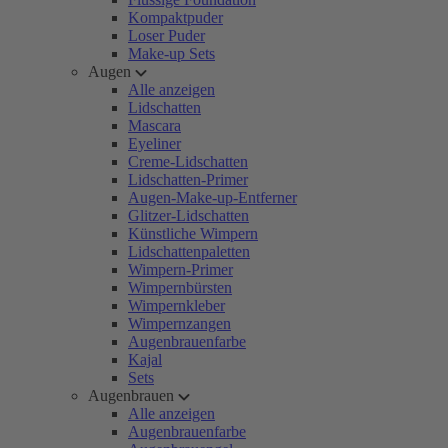
Kompaktpuder
Loser Puder
Make-up Sets
Augen
Alle anzeigen
Lidschatten
Mascara
Eyeliner
Creme-Lidschatten
Lidschatten-Primer
Augen-Make-up-Entferner
Glitzer-Lidschatten
Künstliche Wimpern
Lidschattenpaletten
Wimpern-Primer
Wimpernbürsten
Wimpernkleber
Wimpernzangen
Augenbrauenfarbe
Kajal
Sets
Augenbrauen
Alle anzeigen
Augenbrauenfarbe