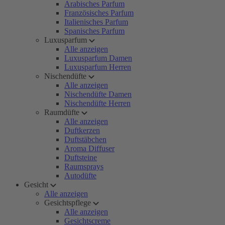
Arabisches Parfum
Französisches Parfum
Italienisches Parfum
Spanisches Parfum
Luxusparfum
Alle anzeigen
Luxusparfum Damen
Luxusparfum Herren
Nischendüfte
Alle anzeigen
Nischendüfte Damen
Nischendüfte Herren
Raumdüfte
Alle anzeigen
Duftkerzen
Duftstäbchen
Aroma Diffuser
Duftsteine
Raumsprays
Autodüfte
Gesicht
Alle anzeigen
Gesichtspflege
Alle anzeigen
Gesichtscreme