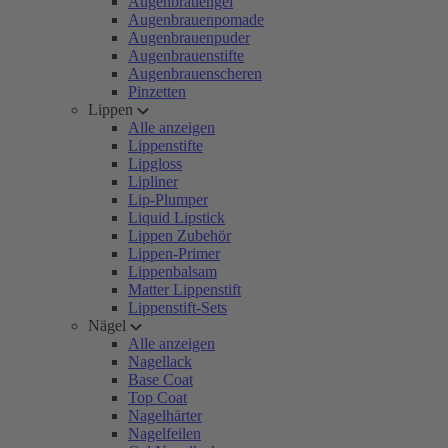
Augenbrauengel
Augenbrauenpomade
Augenbrauenpuder
Augenbrauenstifte
Augenbrauenscheren
Pinzetten
Lippen
Alle anzeigen
Lippenstifte
Lipgloss
Lipliner
Lip-Plumper
Liquid Lipstick
Lippen Zubehör
Lippen-Primer
Lippenbalsam
Matter Lippenstift
Lippenstift-Sets
Nägel
Alle anzeigen
Nagellack
Base Coat
Top Coat
Nagelhärter
Nagelfeilen