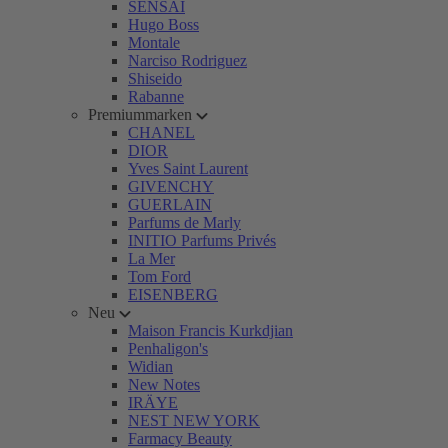
SENSAI
Hugo Boss
Montale
Narciso Rodriguez
Shiseido
Rabanne
Premiummarken
CHANEL
DIOR
Yves Saint Laurent
GIVENCHY
GUERLAIN
Parfums de Marly
INITIO Parfums Privés
La Mer
Tom Ford
EISENBERG
Neu
Maison Francis Kurkdjian
Penhaligon's
Widian
New Notes
IRÄYE
NEST NEW YORK
Farmacy Beauty