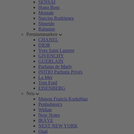
SENSAI
Hugo Boss
Montale
Narciso Rodriguez
Shiseido
Rabanne
Premiummarken
CHANEL
DIOR
Yves Saint Laurent
GIVENCHY
GUERLAIN
Parfums de Marly
INITIO Parfums Privés
La Mer
Tom Ford
EISENBERG
Neu
Maison Francis Kurkdjian
Penhaligon's
Widian
New Notes
IRÄYE
NEST NEW YORK
Ouai