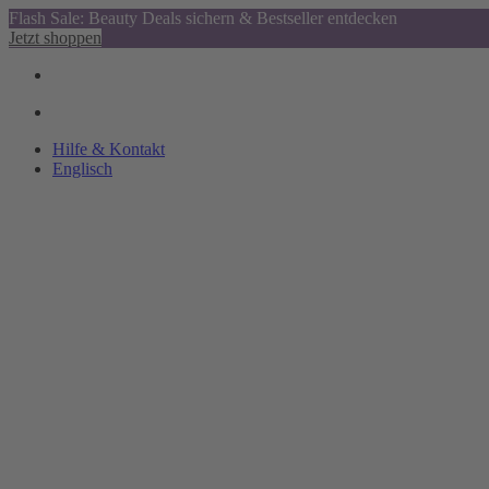
Flash Sale: Beauty Deals sichern & Bestseller entdecken
Jetzt shoppen
Hilfe & Kontakt
Englisch