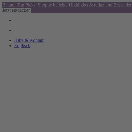
Beauty Top Picks: Shoppe beliebte Highlights & reduzierte Bestseller
Jetzt entdecken
Hilfe & Kontakt
Englisch