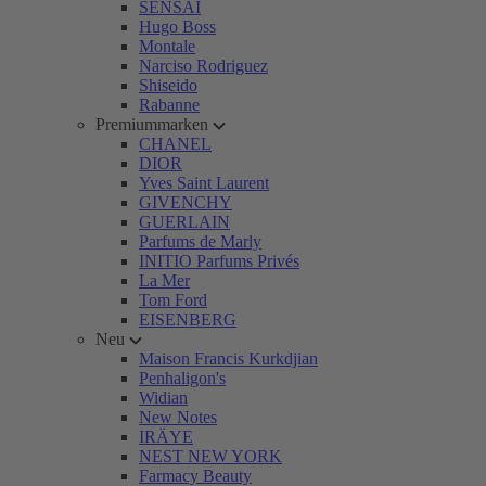
SENSAI
Hugo Boss
Montale
Narciso Rodriguez
Shiseido
Rabanne
Premiummarken
CHANEL
DIOR
Yves Saint Laurent
GIVENCHY
GUERLAIN
Parfums de Marly
INITIO Parfums Privés
La Mer
Tom Ford
EISENBERG
Neu
Maison Francis Kurkdjian
Penhaligon's
Widian
New Notes
IRÄYE
NEST NEW YORK
Farmacy Beauty