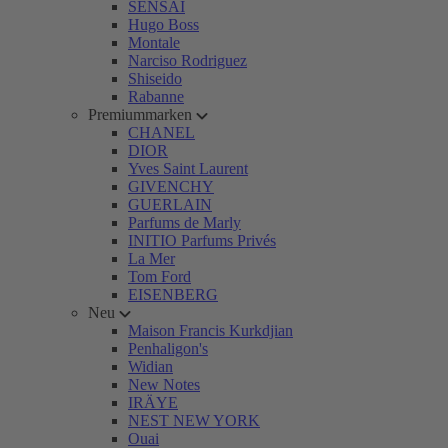
SENSAI
Hugo Boss
Montale
Narciso Rodriguez
Shiseido
Rabanne
Premiummarken
CHANEL
DIOR
Yves Saint Laurent
GIVENCHY
GUERLAIN
Parfums de Marly
INITIO Parfums Privés
La Mer
Tom Ford
EISENBERG
Neu
Maison Francis Kurkdjian
Penhaligon's
Widian
New Notes
IRÄYE
NEST NEW YORK
Ouai