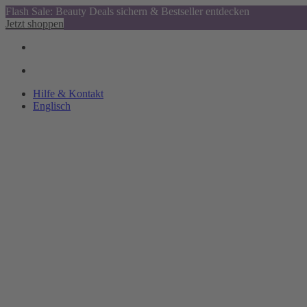
Flash Sale: Beauty Deals sichern & Bestseller entdecken
Jetzt shoppen
Hilfe & Kontakt
Englisch