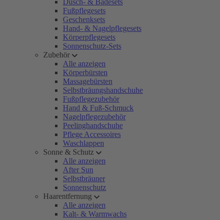
Dusch- & Badesets
Fußpflegesets
Geschenksets
Hand- & Nagelpflegesets
Körperpflegesets
Sonnenschutz-Sets
Zubehör
Alle anzeigen
Körperbürsten
Massagebürsten
Selbstbräungshandschuhe
Fußpflegezubehör
Hand & Fuß-Schmuck
Nagelpflegezubehör
Peelinghandschuhe
Pflege Accessoires
Waschlappen
Sonne & Schutz
Alle anzeigen
After Sun
Selbstbräuner
Sonnenschutz
Haarentfernung
Alle anzeigen
Kalt- & Warmwachs