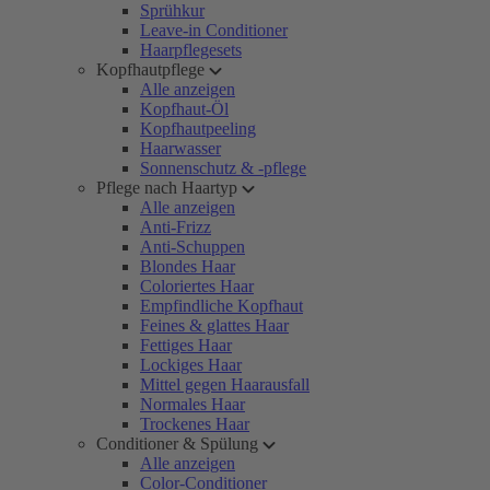
Sprühkur
Leave-in Conditioner
Haarpflegesets
Kopfhautpflege
Alle anzeigen
Kopfhaut-Öl
Kopfhautpeeling
Haarwasser
Sonnenschutz & -pflege
Pflege nach Haartyp
Alle anzeigen
Anti-Frizz
Anti-Schuppen
Blondes Haar
Coloriertes Haar
Empfindliche Kopfhaut
Feines & glattes Haar
Fettiges Haar
Lockiges Haar
Mittel gegen Haarausfall
Normales Haar
Trockenes Haar
Conditioner & Spülung
Alle anzeigen
Color-Conditioner