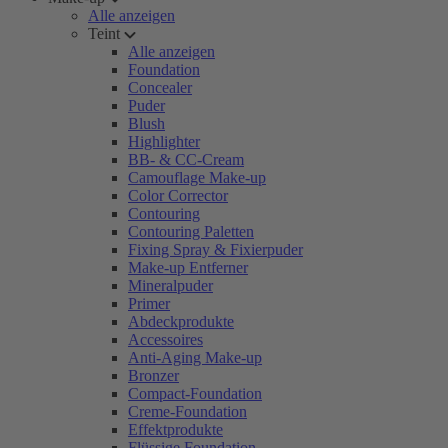
Alle anzeigen
Teint
Alle anzeigen
Foundation
Concealer
Puder
Blush
Highlighter
BB- & CC-Cream
Camouflage Make-up
Color Corrector
Contouring
Contouring Paletten
Fixing Spray & Fixierpuder
Make-up Entferner
Mineralpuder
Primer
Abdeckprodukte
Accessoires
Anti-Aging Make-up
Bronzer
Compact-Foundation
Creme-Foundation
Effektprodukte
Flüssige Foundation