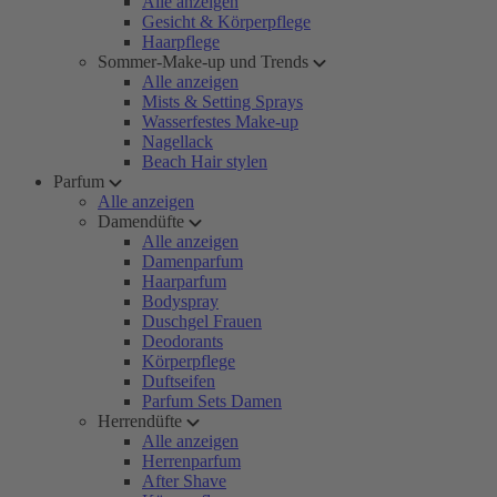
Alle anzeigen
Gesicht & Körperpflege
Haarpflege
Sommer-Make-up und Trends
Alle anzeigen
Mists & Setting Sprays
Wasserfestes Make-up
Nagellack
Beach Hair stylen
Parfum
Alle anzeigen
Damendüfte
Alle anzeigen
Damenparfum
Haarparfum
Bodyspray
Duschgel Frauen
Deodorants
Körperpflege
Duftseifen
Parfum Sets Damen
Herrendüfte
Alle anzeigen
Herrenparfum
After Shave