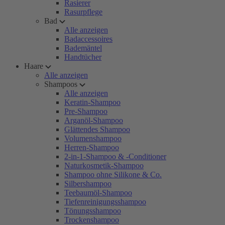
Rasierer
Rasurpflege
Bad
Alle anzeigen
Badaccessoires
Bademäntel
Handtücher
Haare
Alle anzeigen
Shampoos
Alle anzeigen
Keratin-Shampoo
Pre-Shampoo
Arganöl-Shampoo
Glättendes Shampoo
Volumenshampoo
Herren-Shampoo
2-in-1-Shampoo & -Conditioner
Naturkosmetik-Shampoo
Shampoo ohne Silikone & Co.
Silbershampoo
Teebaumöl-Shampoo
Tiefenreinigungsshampoo
Tönungsshampoo
Trockenshampoo