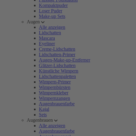
Kompaktpuder
Loser Puder
Make-up Sets
Augen
Alle anzeigen
Lidschatten
Mascara
Eyeliner
Creme-Lidschatten
Lidschatten-Primer
Augen-Make-up-Entferner
Glitzer-Lidschatten
Künstliche Wimpern
Lidschattenpaletten
Wimpern-Primer
Wimpernbürsten
Wimpernkleber
Wimpernzangen
Augenbrauenfarbe
Kajal
Sets
Augenbrauen
Alle anzeigen
Augenbrauenfarbe