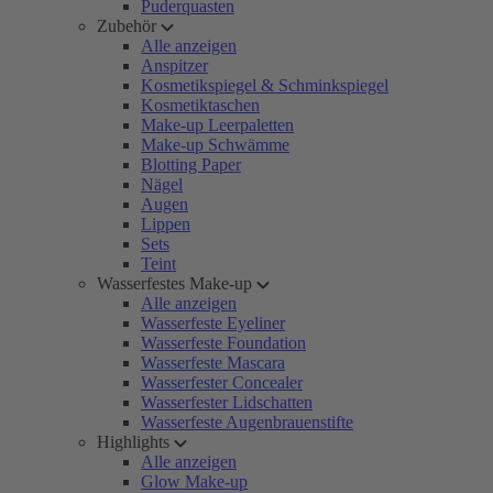
Puderquasten
Zubehör
Alle anzeigen
Anspitzer
Kosmetikspiegel & Schminkspiegel
Kosmetiktaschen
Make-up Leerpaletten
Make-up Schwämme
Blotting Paper
Nägel
Augen
Lippen
Sets
Teint
Wasserfestes Make-up
Alle anzeigen
Wasserfeste Eyeliner
Wasserfeste Foundation
Wasserfeste Mascara
Wasserfester Concealer
Wasserfester Lidschatten
Wasserfeste Augenbrauenstifte
Highlights
Alle anzeigen
Glow Make-up