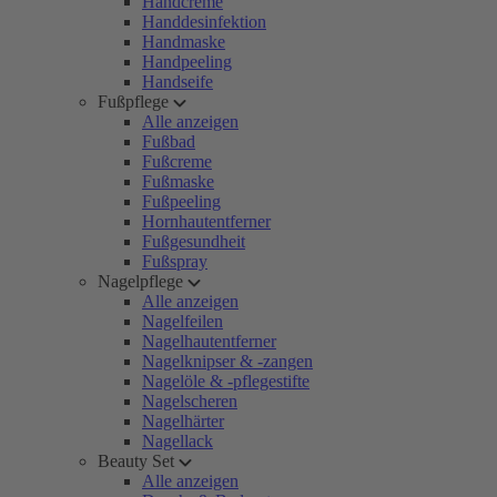
Handcreme
Handdesinfektion
Handmaske
Handpeeling
Handseife
Fußpflege
Alle anzeigen
Fußbad
Fußcreme
Fußmaske
Fußpeeling
Hornhautentferner
Fußgesundheit
Fußspray
Nagelpflege
Alle anzeigen
Nagelfeilen
Nagelhautentferner
Nagelknipser & -zangen
Nagelöle & -pflegestifte
Nagelscheren
Nagelhärter
Nagellack
Beauty Set
Alle anzeigen