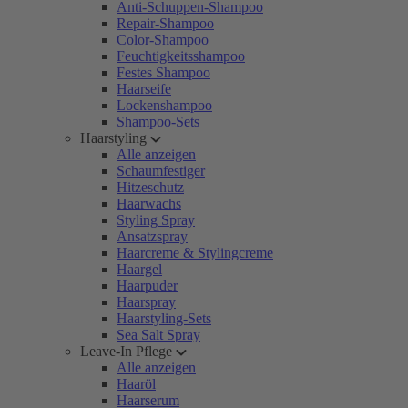
Anti-Schuppen-Shampoo
Repair-Shampoo
Color-Shampoo
Feuchtigkeitsshampoo
Festes Shampoo
Haarseife
Lockenshampoo
Shampoo-Sets
Haarstyling
Alle anzeigen
Schaumfestiger
Hitzeschutz
Haarwachs
Styling Spray
Ansatzspray
Haarcreme & Stylingcreme
Haargel
Haarpuder
Haarspray
Haarstyling-Sets
Sea Salt Spray
Leave-In Pflege
Alle anzeigen
Haaröl
Haarserum