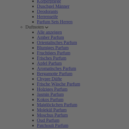
Körperpflege
Duschgel Männer
Deodorants
Herrenseife
Parfum Sets Herren
Duftnoten
Alle anzeigen
Amber Parfum
Orientalisches Parfum
Blumiges Parfum
Fruchtiges Parfum
Frisches Parfum
Apfel Parfum
Aromatisches Parfum
Bergamotte Parfum
Chypre Düfte
Frische Wäsche Parfum
Holziges Parfum
Jasmin Parfum
Kokos Parfum
Maiglöckchen Parfum
Molekül Parfum
Moschus Parfum
Oud Parfum
Patchouli Parfum