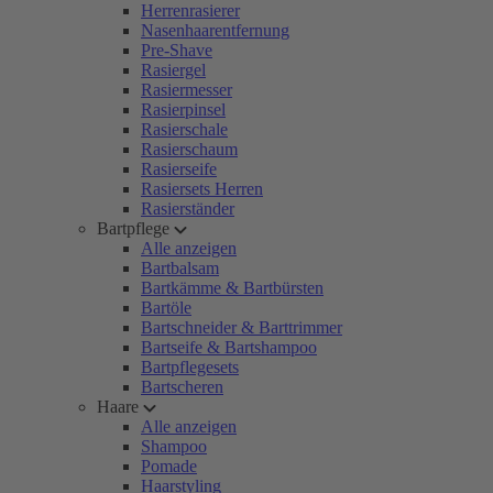
Herrenrasierer
Nasenhaarentfernung
Pre-Shave
Rasiergel
Rasiermesser
Rasierpinsel
Rasierschale
Rasierschaum
Rasierseife
Rasiersets Herren
Rasierständer
Bartpflege
Alle anzeigen
Bartbalsam
Bartkämme & Bartbürsten
Bartöle
Bartschneider & Barttrimmer
Bartseife & Bartshampoo
Bartpflegesets
Bartscheren
Haare
Alle anzeigen
Shampoo
Pomade
Haarstyling