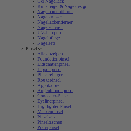
Gel Nagellack
Kunstnägel & Nageldesign
Nagelhautentferner
Nagelknipser
Nagellackentferner
Nagelscheren
UV-Lampen
Nagelpflege
Nagelsets
Pinsel
Alle anzeigen
Foundationpinsel
Lidschattenpinsel
Lippenpinsel
Pinselreiniger
Rougepinsel
Applikatoren
Augenbrauenpinsel
Concealer-Pinsel
Eyelinerpinsel
Highlighter-Pinsel
Maskenpinsel
Pinselsets
Pinseltaschen
Puderpinsel