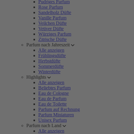
Pudriges Parfum
Rose Parfum
Sandelholz Düfte
Vanille Parfum
Veilchen Düfte
Vetiver Düfte
Würziges Parfum
Zitrische Düfte
Parfum nach Jahreszeit
Alle anzeigen
Frühlingsdüfte
Herbstdüfte
Sommerdüfte
Winterdüfte
Highlights
Alle anzeigen
Beliebtes Parfum
Eau de Cologne
Eau de Parfum
Eau de Toilette
Parfum auf Rechnung
Parfum Miniaturen
Unisex Parfum
Parfum nach Land
Alle anzeigen