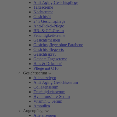
Anti-Aging-Gesichtspflege
Tagescreme
Nachtcreme
Gesichtsöl
24h-Gesichtspflege
Anti-Pickel-Pflege
BB- & CC-Cream
Feuchtigkeitscreme
Gesichtsmasken
Gesichtspflege ohne Parabene
Gesichtspflegesets
Gesichtsspray
Getönte Tagescreme
Hals & Dekolleté
Pflege mit Q10
Gesichtsserum
Alle anzeigen
Anti-Aging-Gesichtsserum
Collagenserum
Feuchtigkeitsserum
Hyaluronsäure-Serum
Vitamin C Serum
Ampullen
Augenpflege
Alle anzeigen