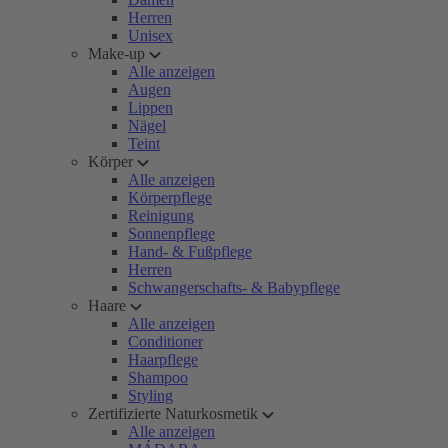
Herren
Unisex
Make-up
Alle anzeigen
Augen
Lippen
Nägel
Teint
Körper
Alle anzeigen
Körperpflege
Reinigung
Sonnenpflege
Hand- & Fußpflege
Herren
Schwangerschafts- & Babypflege
Haare
Alle anzeigen
Conditioner
Haarpflege
Shampoo
Styling
Zertifizierte Naturkosmetik
Alle anzeigen