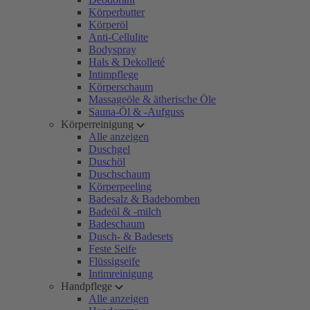
Körperbutter
Körperöl
Anti-Cellulite
Bodyspray
Hals & Dekolleté
Intimpflege
Körperschaum
Massageöle & ätherische Öle
Sauna-Öl & -Aufguss
Körperreinigung
Alle anzeigen
Duschgel
Duschöl
Duschschaum
Körperpeeling
Badesalz & Badebomben
Badeöl & -milch
Badeschaum
Dusch- & Badesets
Feste Seife
Flüssigseife
Intimreinigung
Handpflege
Alle anzeigen