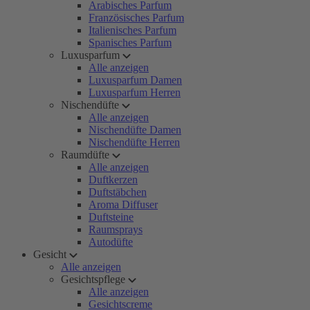
Arabisches Parfum
Französisches Parfum
Italienisches Parfum
Spanisches Parfum
Luxusparfum
Alle anzeigen
Luxusparfum Damen
Luxusparfum Herren
Nischendüfte
Alle anzeigen
Nischendüfte Damen
Nischendüfte Herren
Raumdüfte
Alle anzeigen
Duftkerzen
Duftstäbchen
Aroma Diffuser
Duftsteine
Raumsprays
Autodüfte
Gesicht
Alle anzeigen
Gesichtspflege
Alle anzeigen
Gesichtscreme