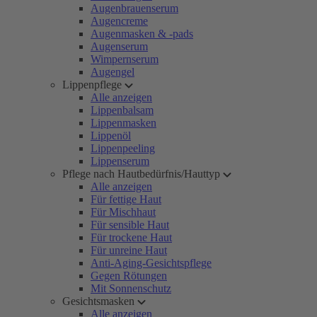
Augenbrauenserum
Augencreme
Augenmasken & -pads
Augenserum
Wimpernserum
Augengel
Lippenpflege
Alle anzeigen
Lippenbalsam
Lippenmasken
Lippenöl
Lippenpeeling
Lippenserum
Pflege nach Hautbedürfnis/Hauttyp
Alle anzeigen
Für fettige Haut
Für Mischhaut
Für sensible Haut
Für trockene Haut
Für unreine Haut
Anti-Aging-Gesichtspflege
Gegen Rötungen
Mit Sonnenschutz
Gesichtsmasken
Alle anzeigen