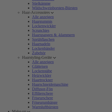
Stielkämme
Wildschweinborsten-Bürsten
Haar-Accessoires
Alle anzeigen
Haargummis
Lockenwickler
Scrunchies
Haarspangen & -klammern
Sprühflaschen
Haarnadeln
Lockenbänder
Zubehör
Haarstyling-Geräte
Alle anzeigen
Glätteisen
Lockenstäbe
Heizwickler
Haartrockner
Haarschneidemaschine
Diffusor-Fön
Effilierschere
Friseurschere
Friseurumhänge
Warmluftbürsten
Make-up