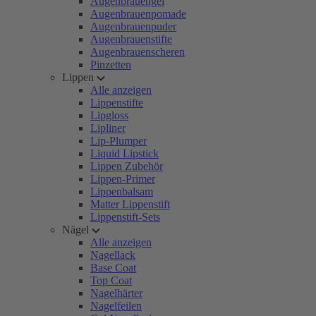
Augenbrauengel
Augenbrauenpomade
Augenbrauenpuder
Augenbrauenstifte
Augenbrauenscheren
Pinzetten
Lippen
Alle anzeigen
Lippenstifte
Lipgloss
Lipliner
Lip-Plumper
Liquid Lipstick
Lippen Zubehör
Lippen-Primer
Lippenbalsam
Matter Lippenstift
Lippenstift-Sets
Nägel
Alle anzeigen
Nagellack
Base Coat
Top Coat
Nagelhärter
Nagelfeilen