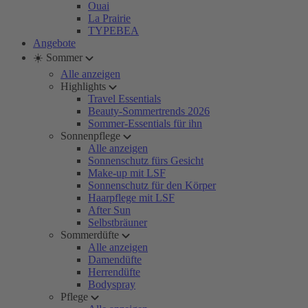
Ouai
La Prairie
TYPEBEA
Angebote
☀️ Sommer
Alle anzeigen
Highlights
Travel Essentials
Beauty-Sommertrends 2026
Sommer-Essentials für ihn
Sonnenpflege
Alle anzeigen
Sonnenschutz fürs Gesicht
Make-up mit LSF
Sonnenschutz für den Körper
Haarpflege mit LSF
After Sun
Selbstbräuner
Sommerdüfte
Alle anzeigen
Damendüfte
Herrendüfte
Bodyspray
Pflege