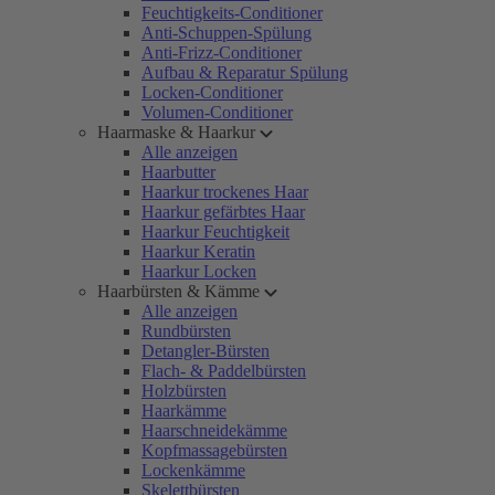
Feuchtigkeits-Conditioner
Anti-Schuppen-Spülung
Anti-Frizz-Conditioner
Aufbau & Reparatur Spülung
Locken-Conditioner
Volumen-Conditioner
Haarmaske & Haarkur
Alle anzeigen
Haarbutter
Haarkur trockenes Haar
Haarkur gefärbtes Haar
Haarkur Feuchtigkeit
Haarkur Keratin
Haarkur Locken
Haarbürsten & Kämme
Alle anzeigen
Rundbürsten
Detangler-Bürsten
Flach- & Paddelbürsten
Holzbürsten
Haarkämme
Haarschneidekämme
Kopfmassagebürsten
Lockenkämme
Skelettbürsten