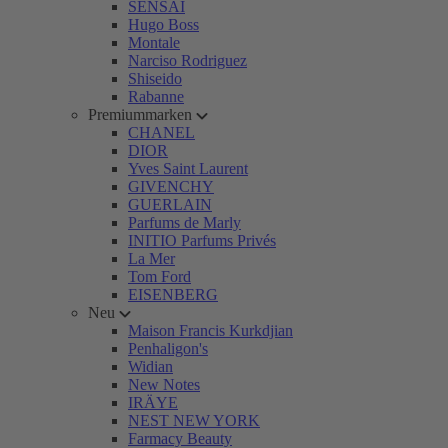
SENSAI
Hugo Boss
Montale
Narciso Rodriguez
Shiseido
Rabanne
Premiummarken
CHANEL
DIOR
Yves Saint Laurent
GIVENCHY
GUERLAIN
Parfums de Marly
INITIO Parfums Privés
La Mer
Tom Ford
EISENBERG
Neu
Maison Francis Kurkdjian
Penhaligon's
Widian
New Notes
IRÄYE
NEST NEW YORK
Farmacy Beauty