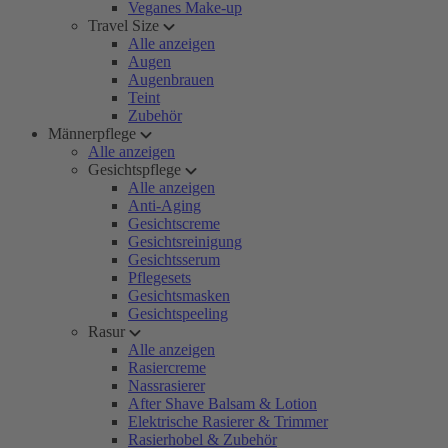
Veganes Make-up
Travel Size
Alle anzeigen
Augen
Augenbrauen
Teint
Zubehör
Männerpflege
Alle anzeigen
Gesichtspflege
Alle anzeigen
Anti-Aging
Gesichtscreme
Gesichtsreinigung
Gesichtsserum
Pflegesets
Gesichtsmasken
Gesichtspeeling
Rasur
Alle anzeigen
Rasiercreme
Nassrasierer
After Shave Balsam & Lotion
Elektrische Rasierer & Trimmer
Rasierhobel & Zubehör