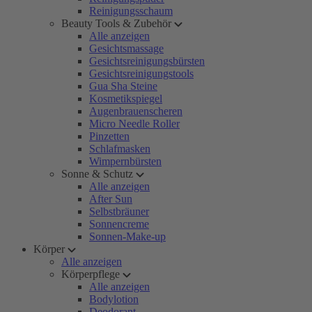
Reinigungsschaum
Beauty Tools & Zubehör
Alle anzeigen
Gesichtsmassage
Gesichtsreinigungsbürsten
Gesichtsreinigungstools
Gua Sha Steine
Kosmetikspiegel
Augenbrauenscheren
Micro Needle Roller
Pinzetten
Schlafmasken
Wimpernbürsten
Sonne & Schutz
Alle anzeigen
After Sun
Selbstbräuner
Sonnencreme
Sonnen-Make-up
Körper
Alle anzeigen
Körperpflege
Alle anzeigen
Bodylotion
Deodorant