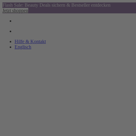
Flash Sale: Beauty Deals sichern & Bestseller entdecken
Jetzt shoppen
Hilfe & Kontakt
Englisch