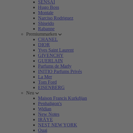
SENSAI
Hugo Boss
Montale
Narciso Rodriguez
Shiseido
Rabanne
Premiummarken
CHANEL
DIOR
Yves Saint Laurent
GIVENCHY
GUERLAIN
Parfums de Marly
INITIO Parfums Privés
La Mer
Tom Ford
EISENBERG
Neu
Maison Francis Kurkdjian
Penhaligon's
Widian
New Notes
IRÄYE
NEST NEW YORK
Ouai