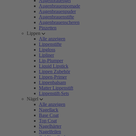
Augenbrauengel
Augenbrauenpomade
Augenbrauenpuder
Augenbrauenstifte
Augenbrauenscheren
Pinzetten
Lippen
Alle anzeigen
Lippenstifte
Lipgloss
Lipliner
Lip-Plumper
Liquid Lipstick
Lippen Zubehör
Lippen-Primer
Lippenbalsam
Matter Lippenstift
Lippenstift-Sets
Nägel
Alle anzeigen
Nagellack
Base Coat
Top Coat
Nagelhärter
Nagelfeilen