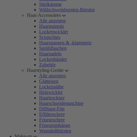
Stielkämme
Wildschweinborsten-Bürsten
Haar-Accessoires
Alle anzeigen
Haargummis
Lockenwickler
Scrunchies
Haarspangen & -klammern
Sprühflaschen
Haarnadeln
Lockenbänder
Zubehör
Haarstyling-Geräte
Alle anzeigen
Glätteisen
Lockenstäbe
Heizwickler
Haartrockner
Haarschneidemaschine
Diffusor-Fön
Effilierschere
Friseurschere
Friseurumhänge
Warmluftbürsten
Make-up