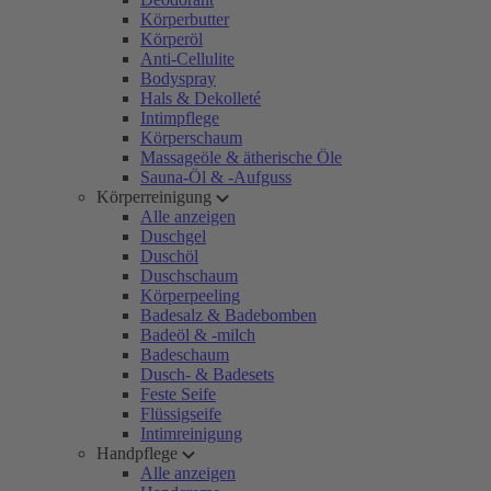
Körperbutter
Körperöl
Anti-Cellulite
Bodyspray
Hals & Dekolleté
Intimpflege
Körperschaum
Massageöle & ätherische Öle
Sauna-Öl & -Aufguss
Körperreinigung
Alle anzeigen
Duschgel
Duschöl
Duschschaum
Körperpeeling
Badesalz & Badebomben
Badeöl & -milch
Badeschaum
Dusch- & Badesets
Feste Seife
Flüssigseife
Intimreinigung
Handpflege
Alle anzeigen