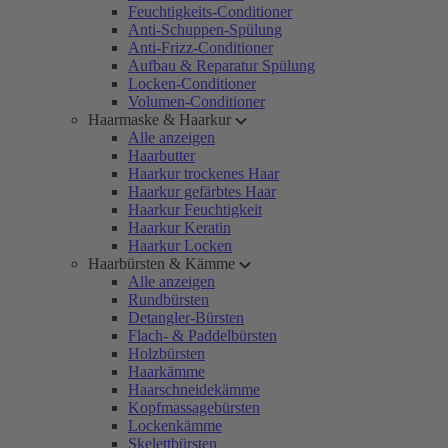
Feuchtigkeits-Conditioner
Anti-Schuppen-Spülung
Anti-Frizz-Conditioner
Aufbau & Reparatur Spülung
Locken-Conditioner
Volumen-Conditioner
Haarmaske & Haarkur
Alle anzeigen
Haarbutter
Haarkur trockenes Haar
Haarkur gefärbtes Haar
Haarkur Feuchtigkeit
Haarkur Keratin
Haarkur Locken
Haarbürsten & Kämme
Alle anzeigen
Rundbürsten
Detangler-Bürsten
Flach- & Paddelbürsten
Holzbürsten
Haarkämme
Haarschneidekämme
Kopfmassagebürsten
Lockenkämme
Skelettbürsten