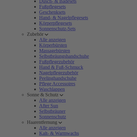
Dusch- & Badesets
Fußpflegesets
Geschenksets
Hand- & Nagelpflegesets
Körperpflegesets
Sonnenschutz-Sets
Zubehör
Alle anzeigen
Körperbürsten
Massagebürsten
Selbstbräungshandschuhe
Fußpflegezubehör
Hand & Fuß-Schmuck
Nagelpflegezubehör
Peelinghandschuhe
Pflege Accessoires
Waschlappen
Sonne & Schutz
Alle anzeigen
After Sun
Selbstbräuner
Sonnenschutz
Haarentfernung
Alle anzeigen
Kalt- & Warmwachs