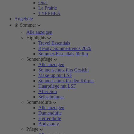
Ouai
La Prairie
TYPEBEA
Angebote
☀️ Sommer
Alle anzeigen
Highlights
Travel Essentials
Beauty-Sommertrends 2026
Sommer-Essentials für ihn
Sonnenpflege
Alle anzeigen
Sonnenschutz fürs Gesicht
Make-up mit LSF
Sonnenschutz für den Körper
Haarpflege mit LSF
After Sun
Selbstbräuner
Sommerdüfte
Alle anzeigen
Damendüfte
Herrendüfte
Bodyspray
Pflege