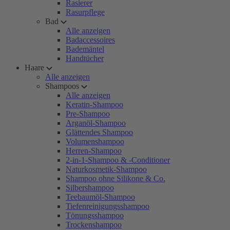
Rasierer
Rasurpflege
Bad
Alle anzeigen
Badaccessoires
Bademäntel
Handtücher
Haare
Alle anzeigen
Shampoos
Alle anzeigen
Keratin-Shampoo
Pre-Shampoo
Arganöl-Shampoo
Glättendes Shampoo
Volumenshampoo
Herren-Shampoo
2-in-1-Shampoo & -Conditioner
Naturkosmetik-Shampoo
Shampoo ohne Silikone & Co.
Silbershampoo
Teebaumöl-Shampoo
Tiefenreinigungsshampoo
Tönungsshampoo
Trockenshampoo