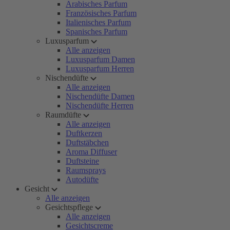
Arabisches Parfum
Französisches Parfum
Italienisches Parfum
Spanisches Parfum
Luxusparfum
Alle anzeigen
Luxusparfum Damen
Luxusparfum Herren
Nischendüfte
Alle anzeigen
Nischendüfte Damen
Nischendüfte Herren
Raumdüfte
Alle anzeigen
Duftkerzen
Duftstäbchen
Aroma Diffuser
Duftsteine
Raumsprays
Autodüfte
Gesicht
Alle anzeigen
Gesichtspflege
Alle anzeigen
Gesichtscreme