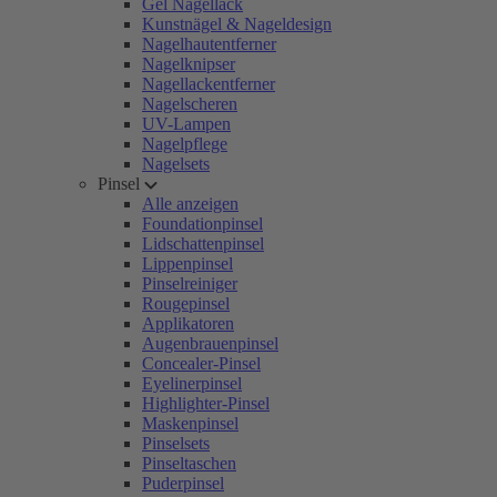
Gel Nagellack
Kunstnägel & Nageldesign
Nagelhautentferner
Nagelknipser
Nagellackentferner
Nagelscheren
UV-Lampen
Nagelpflege
Nagelsets
Pinsel
Alle anzeigen
Foundationpinsel
Lidschattenpinsel
Lippenpinsel
Pinselreiniger
Rougepinsel
Applikatoren
Augenbrauenpinsel
Concealer-Pinsel
Eyelinerpinsel
Highlighter-Pinsel
Maskenpinsel
Pinselsets
Pinseltaschen
Puderpinsel