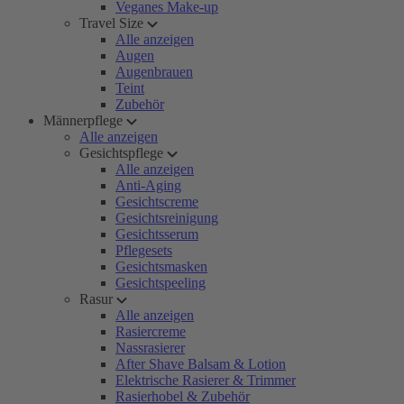
Veganes Make-up
Travel Size
Alle anzeigen
Augen
Augenbrauen
Teint
Zubehör
Männerpflege
Alle anzeigen
Gesichtspflege
Alle anzeigen
Anti-Aging
Gesichtscreme
Gesichtsreinigung
Gesichtsserum
Pflegesets
Gesichtsmasken
Gesichtspeeling
Rasur
Alle anzeigen
Rasiercreme
Nassrasierer
After Shave Balsam & Lotion
Elektrische Rasierer & Trimmer
Rasierhobel & Zubehör