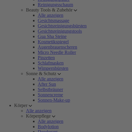
Reinigungsschaum
Beauty Tools & Zubehör
Alle anzeigen
Gesichtsmassage
Gesichtsreinigungsbürsten
Gesichtsreinigungstools
Gua Sha Steine
Kosmetikspiegel
Augenbrauenscheren
Micro Needle Roller
Pinzetten
Schlafmasken
Wimpernbürsten
Sonne & Schutz
Alle anzeigen
After Sun
Selbstbräuner
Sonnencreme
Sonnen-Make-up
Körper
Alle anzeigen
Körperpflege
Alle anzeigen
Bodylotion
Deodorant