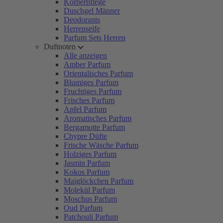
Körperpflege
Duschgel Männer
Deodorants
Herrenseife
Parfum Sets Herren
Duftnoten
Alle anzeigen
Amber Parfum
Orientalisches Parfum
Blumiges Parfum
Fruchtiges Parfum
Frisches Parfum
Apfel Parfum
Aromatisches Parfum
Bergamotte Parfum
Chypre Düfte
Frische Wäsche Parfum
Holziges Parfum
Jasmin Parfum
Kokos Parfum
Maiglöckchen Parfum
Molekül Parfum
Moschus Parfum
Oud Parfum
Patchouli Parfum