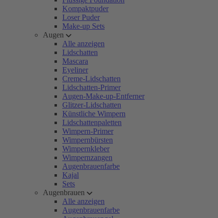
Kompaktpuder
Loser Puder
Make-up Sets
Augen
Alle anzeigen
Lidschatten
Mascara
Eyeliner
Creme-Lidschatten
Lidschatten-Primer
Augen-Make-up-Entferner
Glitzer-Lidschatten
Künstliche Wimpern
Lidschattenpaletten
Wimpern-Primer
Wimpernbürsten
Wimpernkleber
Wimpernzangen
Augenbrauenfarbe
Kajal
Sets
Augenbrauen
Alle anzeigen
Augenbrauenfarbe