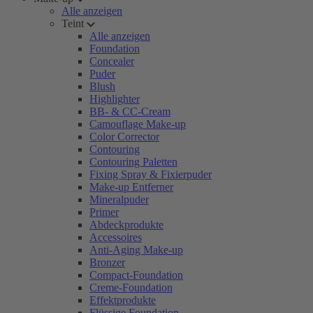
Alle anzeigen
Teint
Alle anzeigen
Foundation
Concealer
Puder
Blush
Highlighter
BB- & CC-Cream
Camouflage Make-up
Color Corrector
Contouring
Contouring Paletten
Fixing Spray & Fixierpuder
Make-up Entferner
Mineralpuder
Primer
Abdeckprodukte
Accessoires
Anti-Aging Make-up
Bronzer
Compact-Foundation
Creme-Foundation
Effektprodukte
Flüssige Foundation