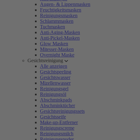
Augen- & Lippenmasken
Feuchtigkeitsmasken
Reinigungsmasken
Schlammmasken
Tuchmasken
Anti-Aging-Masken
Anti-Pickel-Masken
Glow Masken
Mitesser-Masken
Overnight Maske
Gesichtsreinigung
Alle anzeigen
Gesichtspeeling
Gesichtswasser
Mizellenwasser
Reinigungsgel
Reinigungsöl
Abschminkpads
Abschminktücher
Gesichtsreinigungssets
Gesichtsseife
Make-up-Entferner
Reinigungscreme
Reinigungsmilch
Reinigungspuder