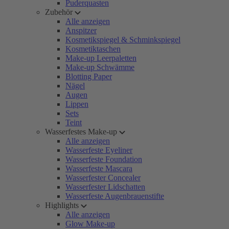
Puderquasten
Zubehör
Alle anzeigen
Anspitzer
Kosmetikspiegel & Schminkspiegel
Kosmetiktaschen
Make-up Leerpaletten
Make-up Schwämme
Blotting Paper
Nägel
Augen
Lippen
Sets
Teint
Wasserfestes Make-up
Alle anzeigen
Wasserfeste Eyeliner
Wasserfeste Foundation
Wasserfeste Mascara
Wasserfester Concealer
Wasserfester Lidschatten
Wasserfeste Augenbrauenstifte
Highlights
Alle anzeigen
Glow Make-up