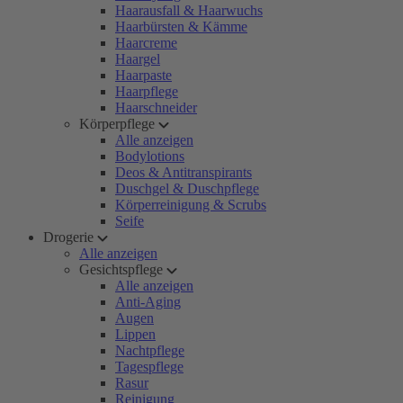
Haarausfall & Haarwuchs
Haarbürsten & Kämme
Haarcreme
Haargel
Haarpaste
Haarpflege
Haarschneider
Körperpflege
Alle anzeigen
Bodylotions
Deos & Antitranspirants
Duschgel & Duschpflege
Körperreinigung & Scrubs
Seife
Drogerie
Alle anzeigen
Gesichtspflege
Alle anzeigen
Anti-Aging
Augen
Lippen
Nachtpflege
Tagespflege
Rasur
Reinigung