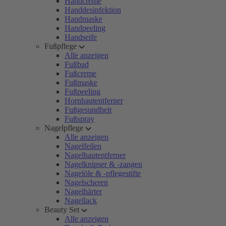
Handcreme
Handdesinfektion
Handmaske
Handpeeling
Handseife
Fußpflege
Alle anzeigen
Fußbad
Fußcreme
Fußmaske
Fußpeeling
Hornhautentferner
Fußgesundheit
Fußspray
Nagelpflege
Alle anzeigen
Nagelfeilen
Nagelhautentferner
Nagelknipser & -zangen
Nagelöle & -pflegestifte
Nagelscheren
Nagelhärter
Nagellack
Beauty Set
Alle anzeigen