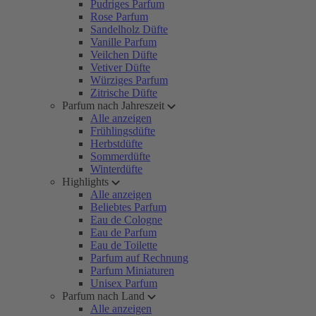
Pudriges Parfum
Rose Parfum
Sandelholz Düfte
Vanille Parfum
Veilchen Düfte
Vetiver Düfte
Würziges Parfum
Zitrische Düfte
Parfum nach Jahreszeit
Alle anzeigen
Frühlingsdüfte
Herbstdüfte
Sommerdüfte
Winterdüfte
Highlights
Alle anzeigen
Beliebtes Parfum
Eau de Cologne
Eau de Parfum
Eau de Toilette
Parfum auf Rechnung
Parfum Miniaturen
Unisex Parfum
Parfum nach Land
Alle anzeigen