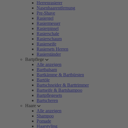
Herrenrasierer
Nasenhaarentfernung
Pre-Shave
Rasiergel
Rasiermesser
Rasierpinsel
Rasierschale
Rasierschaum
Rasierseife
Rasiersets Herren
Rasierständer
Bartpflege
Alle anzeigen
Bartbalsam
Bartkämme & Bartbürsten
Bartöle
Bartschneider & Barttrimmer
Bartseife & Bartshampoo
Bartpflegesets
Bartscheren
Haare
Alle anzeigen
Shampoo
Pomade
Haarstyling