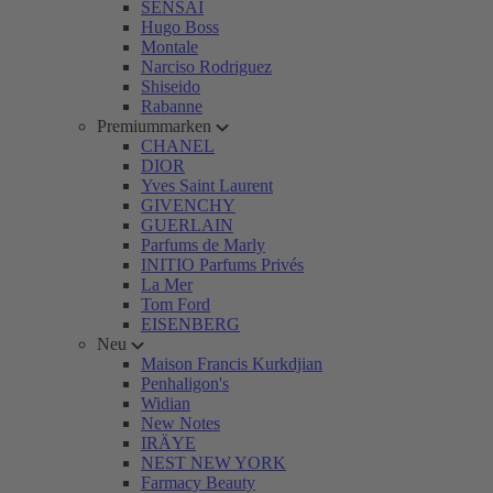
SENSAI
Hugo Boss
Montale
Narciso Rodriguez
Shiseido
Rabanne
Premiummarken
CHANEL
DIOR
Yves Saint Laurent
GIVENCHY
GUERLAIN
Parfums de Marly
INITIO Parfums Privés
La Mer
Tom Ford
EISENBERG
Neu
Maison Francis Kurkdjian
Penhaligon's
Widian
New Notes
IRÄYE
NEST NEW YORK
Farmacy Beauty