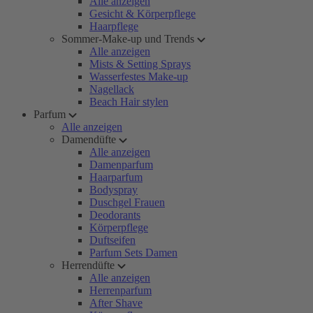
Alle anzeigen
Gesicht & Körperpflege
Haarpflege
Sommer-Make-up und Trends
Alle anzeigen
Mists & Setting Sprays
Wasserfestes Make-up
Nagellack
Beach Hair stylen
Parfum
Alle anzeigen
Damendüfte
Alle anzeigen
Damenparfum
Haarparfum
Bodyspray
Duschgel Frauen
Deodorants
Körperpflege
Duftseifen
Parfum Sets Damen
Herrendüfte
Alle anzeigen
Herrenparfum
After Shave