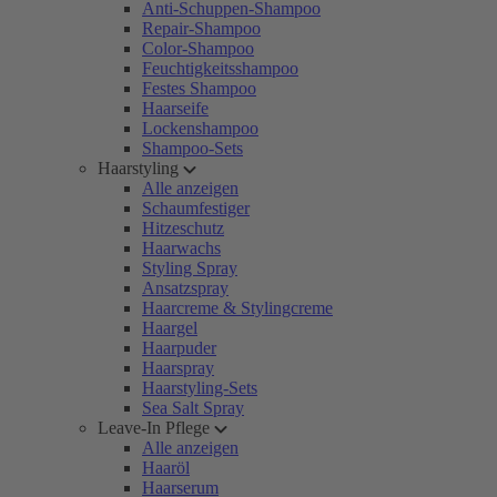
Anti-Schuppen-Shampoo
Repair-Shampoo
Color-Shampoo
Feuchtigkeitsshampoo
Festes Shampoo
Haarseife
Lockenshampoo
Shampoo-Sets
Haarstyling
Alle anzeigen
Schaumfestiger
Hitzeschutz
Haarwachs
Styling Spray
Ansatzspray
Haarcreme & Stylingcreme
Haargel
Haarpuder
Haarspray
Haarstyling-Sets
Sea Salt Spray
Leave-In Pflege
Alle anzeigen
Haaröl
Haarserum