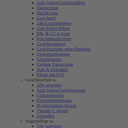
Anti-Aging-Gesichtspflege
Tagescreme
Nachtcreme
Gesichtsöl
24h-Gesichtspflege
Anti-Pickel-Pflege
BB- & CC-Cream
Feuchtigkeitscreme
Gesichtsmasken
Gesichtspflege ohne Parabene
Gesichtspflegesets
Gesichtsspray
Getönte Tagescreme
Hals & Dekolleté
Pflege mit Q10
Gesichtsserum
Alle anzeigen
Anti-Aging-Gesichtsserum
Collagenserum
Feuchtigkeitsserum
Hyaluronsäure-Serum
Vitamin C Serum
Ampullen
Augenpflege
Alle anzeigen