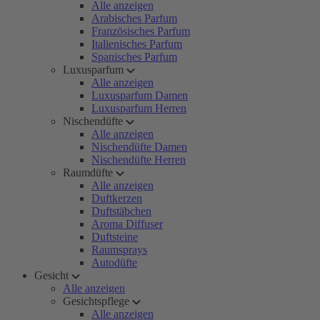
Alle anzeigen
Arabisches Parfum
Französisches Parfum
Italienisches Parfum
Spanisches Parfum
Luxusparfum
Alle anzeigen
Luxusparfum Damen
Luxusparfum Herren
Nischendüfte
Alle anzeigen
Nischendüfte Damen
Nischendüfte Herren
Raumdüfte
Alle anzeigen
Duftkerzen
Duftstäbchen
Aroma Diffuser
Duftsteine
Raumsprays
Autodüfte
Gesicht
Alle anzeigen
Gesichtspflege
Alle anzeigen