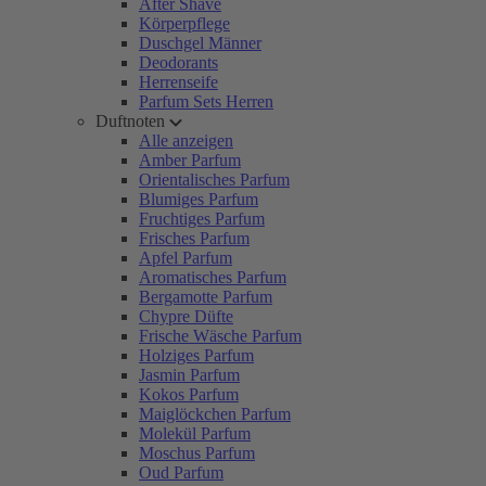
After Shave
Körperpflege
Duschgel Männer
Deodorants
Herrenseife
Parfum Sets Herren
Duftnoten
Alle anzeigen
Amber Parfum
Orientalisches Parfum
Blumiges Parfum
Fruchtiges Parfum
Frisches Parfum
Apfel Parfum
Aromatisches Parfum
Bergamotte Parfum
Chypre Düfte
Frische Wäsche Parfum
Holziges Parfum
Jasmin Parfum
Kokos Parfum
Maiglöckchen Parfum
Molekül Parfum
Moschus Parfum
Oud Parfum