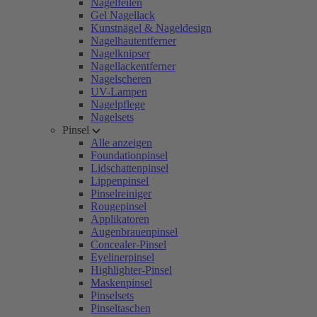
Nagelfeilen
Gel Nagellack
Kunstnägel & Nageldesign
Nagelhautentferner
Nagelknipser
Nagellackentferner
Nagelscheren
UV-Lampen
Nagelpflege
Nagelsets
Pinsel
Alle anzeigen
Foundationpinsel
Lidschattenpinsel
Lippenpinsel
Pinselreiniger
Rougepinsel
Applikatoren
Augenbrauenpinsel
Concealer-Pinsel
Eyelinerpinsel
Highlighter-Pinsel
Maskenpinsel
Pinselsets
Pinseltaschen