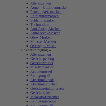
Alle anzeigen
Augen- & Lippenmasken
Feuchtigkeitsmasken
Reinigungsmasken
Schlammmasken
Tuchmasken
Anti-Aging-Masken
Anti-Pickel-Masken
Glow Masken
Mitesser-Masken
Overnight Maske
Gesichtsreinigung
Alle anzeigen
Gesichtspeeling
Gesichtswasser
Mizellenwasser
Reinigungsgel
Reinigungsöl
Abschminkpads
Abschminktücher
Gesichtsreinigungssets
Gesichtsseife
Make-up-Entferner
Reinigungscreme
Reinigungsmilch