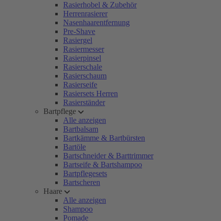
Rasierhobel & Zubehör
Herrenrasierer
Nasenhaarentfernung
Pre-Shave
Rasiergel
Rasiermesser
Rasierpinsel
Rasierschale
Rasierschaum
Rasierseife
Rasiersets Herren
Rasierständer
Bartpflege
Alle anzeigen
Bartbalsam
Bartkämme & Bartbürsten
Bartöle
Bartschneider & Barttrimmer
Bartseife & Bartshampoo
Bartpflegesets
Bartscheren
Haare
Alle anzeigen
Shampoo
Pomade