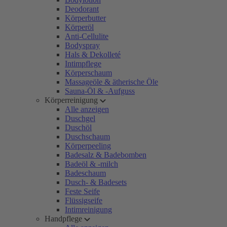
Deodorant
Körperbutter
Körperöl
Anti-Cellulite
Bodyspray
Hals & Dekolleté
Intimpflege
Körperschaum
Massageöle & ätherische Öle
Sauna-Öl & -Aufguss
Körperreinigung
Alle anzeigen
Duschgel
Duschöl
Duschschaum
Körperpeeling
Badesalz & Badebomben
Badeöl & -milch
Badeschaum
Dusch- & Badesets
Feste Seife
Flüssigseife
Intimreinigung
Handpflege