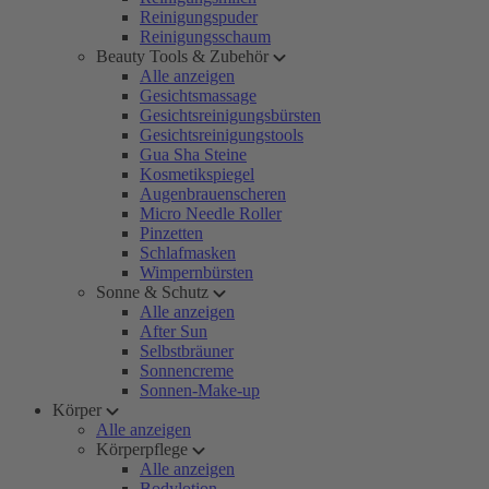
Reinigungspuder
Reinigungsschaum
Beauty Tools & Zubehör
Alle anzeigen
Gesichtsmassage
Gesichtsreinigungsbürsten
Gesichtsreinigungstools
Gua Sha Steine
Kosmetikspiegel
Augenbrauenscheren
Micro Needle Roller
Pinzetten
Schlafmasken
Wimpernbürsten
Sonne & Schutz
Alle anzeigen
After Sun
Selbstbräuner
Sonnencreme
Sonnen-Make-up
Körper
Alle anzeigen
Körperpflege
Alle anzeigen
Bodylotion