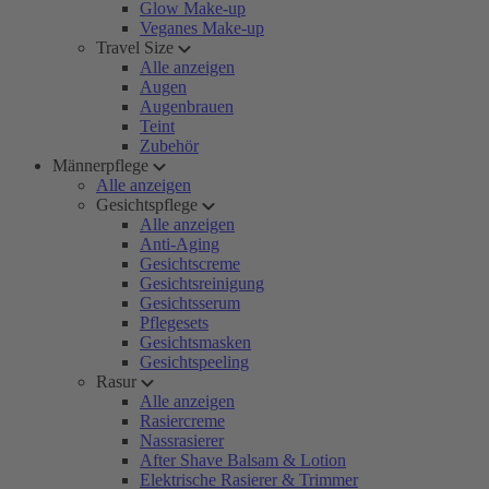
Glow Make-up
Veganes Make-up
Travel Size
Alle anzeigen
Augen
Augenbrauen
Teint
Zubehör
Männerpflege
Alle anzeigen
Gesichtspflege
Alle anzeigen
Anti-Aging
Gesichtscreme
Gesichtsreinigung
Gesichtsserum
Pflegesets
Gesichtsmasken
Gesichtspeeling
Rasur
Alle anzeigen
Rasiercreme
Nassrasierer
After Shave Balsam & Lotion
Elektrische Rasierer & Trimmer