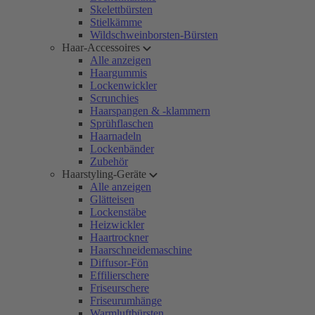
Skelettbürsten
Stielkämme
Wildschweinborsten-Bürsten
Haar-Accessoires
Alle anzeigen
Haargummis
Lockenwickler
Scrunchies
Haarspangen & -klammern
Sprühflaschen
Haarnadeln
Lockenbänder
Zubehör
Haarstyling-Geräte
Alle anzeigen
Glätteisen
Lockenstäbe
Heizwickler
Haartrockner
Haarschneidemaschine
Diffusor-Fön
Effilierschere
Friseurschere
Friseurumhänge
Warmluftbürsten