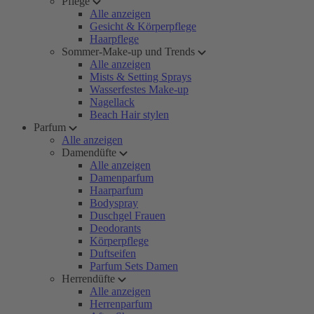
Pflege
Alle anzeigen
Gesicht & Körperpflege
Haarpflege
Sommer-Make-up und Trends
Alle anzeigen
Mists & Setting Sprays
Wasserfestes Make-up
Nagellack
Beach Hair stylen
Parfum
Alle anzeigen
Damendüfte
Alle anzeigen
Damenparfum
Haarparfum
Bodyspray
Duschgel Frauen
Deodorants
Körperpflege
Duftseifen
Parfum Sets Damen
Herrendüfte
Alle anzeigen
Herrenparfum