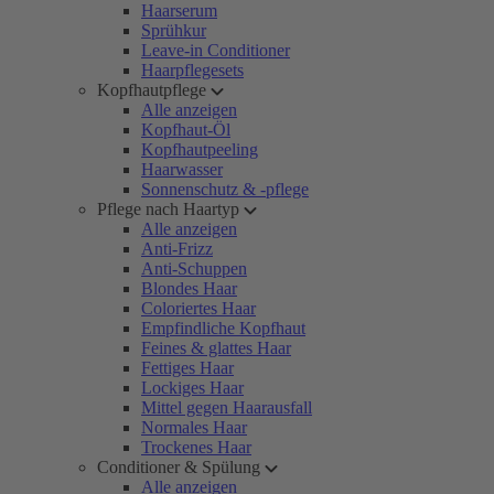
Haarserum
Sprühkur
Leave-in Conditioner
Haarpflegesets
Kopfhautpflege
Alle anzeigen
Kopfhaut-Öl
Kopfhautpeeling
Haarwasser
Sonnenschutz & -pflege
Pflege nach Haartyp
Alle anzeigen
Anti-Frizz
Anti-Schuppen
Blondes Haar
Coloriertes Haar
Empfindliche Kopfhaut
Feines & glattes Haar
Fettiges Haar
Lockiges Haar
Mittel gegen Haarausfall
Normales Haar
Trockenes Haar
Conditioner & Spülung
Alle anzeigen