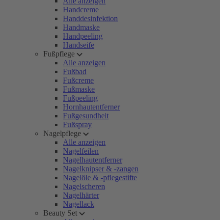
Alle anzeigen
Handcreme
Handdesinfektion
Handmaske
Handpeeling
Handseife
Fußpflege
Alle anzeigen
Fußbad
Fußcreme
Fußmaske
Fußpeeling
Hornhautentferner
Fußgesundheit
Fußspray
Nagelpflege
Alle anzeigen
Nagelfeilen
Nagelhautentferner
Nagelknipser & -zangen
Nagelöle & -pflegestifte
Nagelscheren
Nagelhärter
Nagellack
Beauty Set