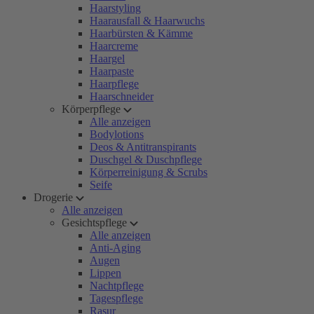
Haarstyling
Haarausfall & Haarwuchs
Haarbürsten & Kämme
Haarcreme
Haargel
Haarpaste
Haarpflege
Haarschneider
Körperpflege
Alle anzeigen
Bodylotions
Deos & Antitranspirants
Duschgel & Duschpflege
Körperreinigung & Scrubs
Seife
Drogerie
Alle anzeigen
Gesichtspflege
Alle anzeigen
Anti-Aging
Augen
Lippen
Nachtpflege
Tagespflege
Rasur