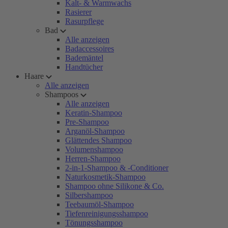
Kalt- & Warmwachs
Rasierer
Rasurpflege
Bad
Alle anzeigen
Badaccessoires
Bademäntel
Handtücher
Haare
Alle anzeigen
Shampoos
Alle anzeigen
Keratin-Shampoo
Pre-Shampoo
Arganöl-Shampoo
Glättendes Shampoo
Volumenshampoo
Herren-Shampoo
2-in-1-Shampoo & -Conditioner
Naturkosmetik-Shampoo
Shampoo ohne Silikone & Co.
Silbershampoo
Teebaumöl-Shampoo
Tiefenreinigungsshampoo
Tönungsshampoo