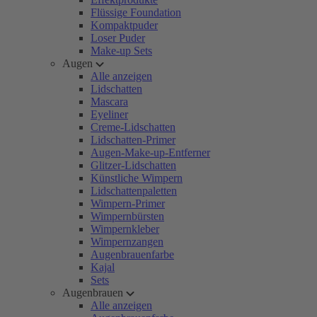
Flüssige Foundation
Kompaktpuder
Loser Puder
Make-up Sets
Augen
Alle anzeigen
Lidschatten
Mascara
Eyeliner
Creme-Lidschatten
Lidschatten-Primer
Augen-Make-up-Entferner
Glitzer-Lidschatten
Künstliche Wimpern
Lidschattenpaletten
Wimpern-Primer
Wimpernbürsten
Wimpernkleber
Wimpernzangen
Augenbrauenfarbe
Kajal
Sets
Augenbrauen
Alle anzeigen