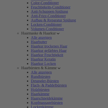
Color-Conditioner
Feuchtigkeits-Conditioner
Anti-Schuppen-Spülung
Anti-Frizz-Conditioner
Aufbau & Reparatur Spülung
Locken-Conditioner
Volumen-Conditioner
Haarmaske & Haarkur
Alle anzeigen
Haarbutter
Haarkur trockenes Haar
Haarkur gefärbtes Haar
Haarkur Feuchtigkeit
Haarkur Keratin
Haarkur Locken
Haarbürsten & Kämme
Alle anzeigen
Rundbürsten
Detangler-Bürsten
Flach- & Paddelbürsten
Holzbürsten
Haarkämme
Haarschneidekämme
Kopfmassagebürsten
Lockenkämme