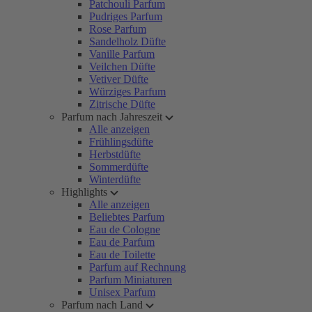
Patchouli Parfum
Pudriges Parfum
Rose Parfum
Sandelholz Düfte
Vanille Parfum
Veilchen Düfte
Vetiver Düfte
Würziges Parfum
Zitrische Düfte
Parfum nach Jahreszeit
Alle anzeigen
Frühlingsdüfte
Herbstdüfte
Sommerdüfte
Winterdüfte
Highlights
Alle anzeigen
Beliebtes Parfum
Eau de Cologne
Eau de Parfum
Eau de Toilette
Parfum auf Rechnung
Parfum Miniaturen
Unisex Parfum
Parfum nach Land