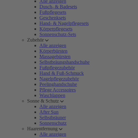
Alle anzeigen
Dusch- & Badesets
Fußpflegesets
Geschenksets
Hand- & Nagelpflegesets
Körperpflegesets
Sonnenschutz-Sets
Zubehör
Alle anzeigen
Körperbürsten
Massagebürsten
Selbstbräungshandschuhe
Fußpflegezubehör
Hand & Fuß-Schmuck
Nagelpflegezubehör
Peelinghandschuhe
Pflege Accessoires
Waschlappen
Sonne & Schutz
Alle anzeigen
After Sun
Selbstbräuner
Sonnenschutz
Haarentfernung
Alle anzeigen