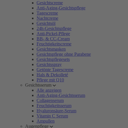
Gesichtscreme
Anti-Aging-Gesichtspflege
Tagescreme
Nachtcreme
Gesichtsöl
24h-Gesichtspflege
Anti-Pickel-Pflege
BB- & CC-Cream
Feuchtigkeitscreme
Gesichtsmasken
Gesichtspflege ohne Parabene
Gesichtspflegesets
Gesichtsspray
Getönte Tagescreme
Hals & Dekolleté
Pflege mit Q10
Gesichtsserum
Alle anzeigen
Anti-Aging-Gesichtsserum
Collagenserum
Feuchtigkeitsserum
Hyaluronsäure-Serum
Vitamin C Serum
Ampullen
Augenpflege