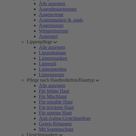
Alle anzeigen
Augenbrauenserum
Augencreme
Augenmasken & -pads
Augenserum
Wimpernserum
Augengel
Lippenpflege
Alle anzeigen
Lippenbalsam
Lippenmasken
Lippenöl
Lippenpeeling
Lippenserum
Pflege nach Hautbedürfnis/Hauttyp
Alle anzeigen
Für fettige Haut
Für Mischhaut
Für sensible Haut
Für trockene Haut
Für unreine Haut
Anti-Aging-Gesichtspflege
Gegen Rötungen
Mit Sonnenschutz
Gesichtsmasken