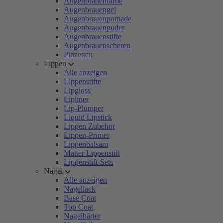
Augenbrauenfarbe
Augenbrauengel
Augenbrauenpomade
Augenbrauenpuder
Augenbrauenstifte
Augenbrauenscheren
Pinzetten
Lippen
Alle anzeigen
Lippenstifte
Lipgloss
Lipliner
Lip-Plumper
Liquid Lipstick
Lippen Zubehör
Lippen-Primer
Lippenbalsam
Matter Lippenstift
Lippenstift-Sets
Nägel
Alle anzeigen
Nagellack
Base Coat
Top Coat
Nagelhärter