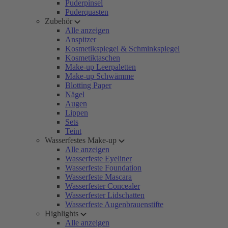
Puderpinsel
Puderquasten
Zubehör
Alle anzeigen
Anspitzer
Kosmetikspiegel & Schminkspiegel
Kosmetiktaschen
Make-up Leerpaletten
Make-up Schwämme
Blotting Paper
Nägel
Augen
Lippen
Sets
Teint
Wasserfestes Make-up
Alle anzeigen
Wasserfeste Eyeliner
Wasserfeste Foundation
Wasserfeste Mascara
Wasserfester Concealer
Wasserfester Lidschatten
Wasserfeste Augenbrauenstifte
Highlights
Alle anzeigen