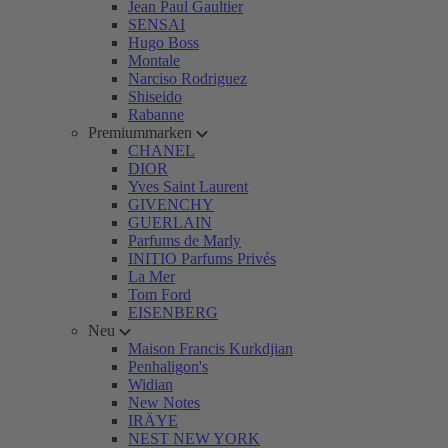
Jean Paul Gaultier
SENSAI
Hugo Boss
Montale
Narciso Rodriguez
Shiseido
Rabanne
Premiummarken
CHANEL
DIOR
Yves Saint Laurent
GIVENCHY
GUERLAIN
Parfums de Marly
INITIO Parfums Privés
La Mer
Tom Ford
EISENBERG
Neu
Maison Francis Kurkdjian
Penhaligon's
Widian
New Notes
IRÄYE
NEST NEW YORK