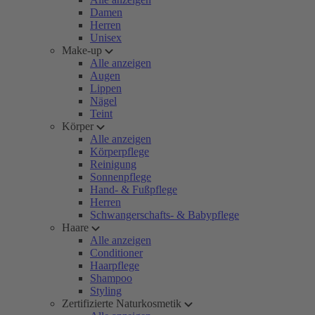
Damen
Herren
Unisex
Make-up
Alle anzeigen
Augen
Lippen
Nägel
Teint
Körper
Alle anzeigen
Körperpflege
Reinigung
Sonnenpflege
Hand- & Fußpflege
Herren
Schwangerschafts- & Babypflege
Haare
Alle anzeigen
Conditioner
Haarpflege
Shampoo
Styling
Zertifizierte Naturkosmetik