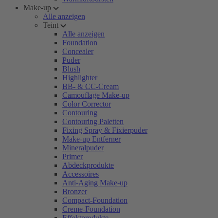
Make-up
Alle anzeigen
Teint
Alle anzeigen
Foundation
Concealer
Puder
Blush
Highlighter
BB- & CC-Cream
Camouflage Make-up
Color Corrector
Contouring
Contouring Paletten
Fixing Spray & Fixierpuder
Make-up Entferner
Mineralpuder
Primer
Abdeckprodukte
Accessoires
Anti-Aging Make-up
Bronzer
Compact-Foundation
Creme-Foundation
Effektprodukte