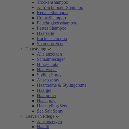
Trockenshampoo
Anti-Schuppen-Shampoo
Repair-Shampoo
Color-Shampoo
Feuchtigkeitsshampoo
Festes Shampoo
Haarseife
Lockenshampoo
Shampoo-Sets
Haarstyling
Alle anzeigen
Schaumfestiger
Hitzeschutz
Haarwachs
Styling Spray
Ansatzspray
Haarcreme & Stylingcreme
Haargel
Haarpuder
Haarspray
Haarstyling-Sets
Sea Salt Spray
Leave-In Pflege
Alle anzeigen
Haaröl