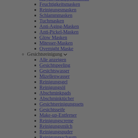
Feuchtigkeitsmasken
Reinigungsmasken
Schlammmasken
Tuchmasken
Anti-Aging-Masken
Anti-Pickel-Masken
Glow Masken
Mitesser-Masken
Overnight Maske
Gesichtsreinigung
Alle anzeigen
Gesichtspeeling
Gesichtswasser
Mizellenwasser
Reinigungsgel
Reinigungsöl
Abschminkpads
Abschminktücher
Gesichtsreinigungssets
Gesichtsseife
Make-up-Entferner
Reinigungscreme
Reinigungsmilch
Reinigungspuder
Reinigungsschaum