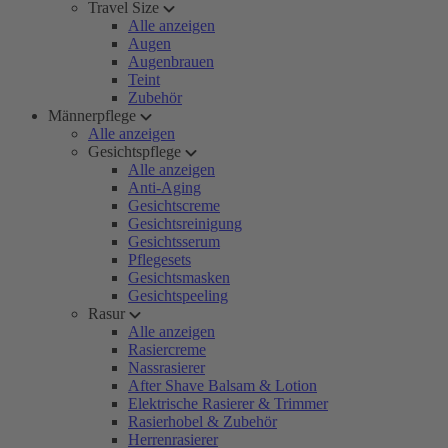
Travel Size
Alle anzeigen
Augen
Augenbrauen
Teint
Zubehör
Männerpflege
Alle anzeigen
Gesichtspflege
Alle anzeigen
Anti-Aging
Gesichtscreme
Gesichtsreinigung
Gesichtsserum
Pflegesets
Gesichtsmasken
Gesichtspeeling
Rasur
Alle anzeigen
Rasiercreme
Nassrasierer
After Shave Balsam & Lotion
Elektrische Rasierer & Trimmer
Rasierhobel & Zubehör
Herrenrasierer