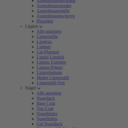
Augenbrauenpomade
Augenbrauenpuder
Augenbrauenstifte
Augenbrauenscheren
Pinzetten
Lippen
Alle anzeigen
Lippenstifte
Lipgloss
Lipliner
Lip-Plumper
Liquid Lipstick
Lippen Zubehör
Lippen-Primer
Lippenbalsam
Matter Lippenstift
Lippenstift-Sets
Nägel
Alle anzeigen
Nagellack
Base Coat
Top Coat
Nagelhärter
Nagelfeilen
Gel Nagellack