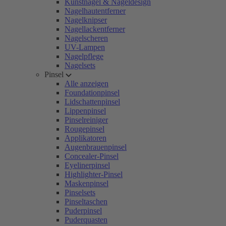
Kunstnägel & Nageldesign
Nagelhautentferner
Nagelknipser
Nagellackentferner
Nagelscheren
UV-Lampen
Nagelpflege
Nagelsets
Pinsel
Alle anzeigen
Foundationpinsel
Lidschattenpinsel
Lippenpinsel
Pinselreiniger
Rougepinsel
Applikatoren
Augenbrauenpinsel
Concealer-Pinsel
Eyelinerpinsel
Highlighter-Pinsel
Maskenpinsel
Pinselsets
Pinseltaschen
Puderpinsel
Puderquasten