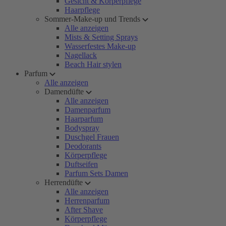
Gesicht & Körperpflege
Haarpflege
Sommer-Make-up und Trends
Alle anzeigen
Mists & Setting Sprays
Wasserfestes Make-up
Nagellack
Beach Hair stylen
Parfum
Alle anzeigen
Damendüfte
Alle anzeigen
Damenparfum
Haarparfum
Bodyspray
Duschgel Frauen
Deodorants
Körperpflege
Duftseifen
Parfum Sets Damen
Herrendüfte
Alle anzeigen
Herrenparfum
After Shave
Körperpflege