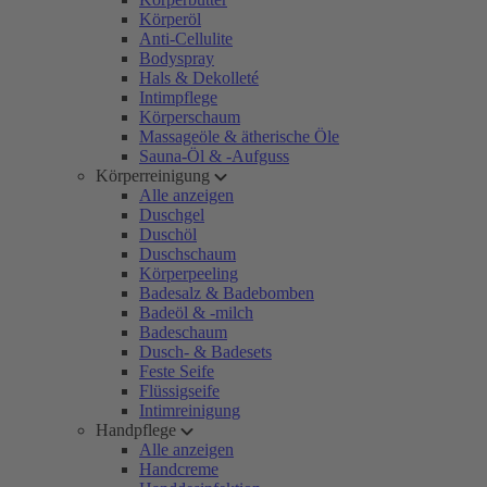
Körperöl
Anti-Cellulite
Bodyspray
Hals & Dekolleté
Intimpflege
Körperschaum
Massageöle & ätherische Öle
Sauna-Öl & -Aufguss
Körperreinigung
Alle anzeigen
Duschgel
Duschöl
Duschschaum
Körperpeeling
Badesalz & Badebomben
Badeöl & -milch
Badeschaum
Dusch- & Badesets
Feste Seife
Flüssigseife
Intimreinigung
Handpflege
Alle anzeigen
Handcreme