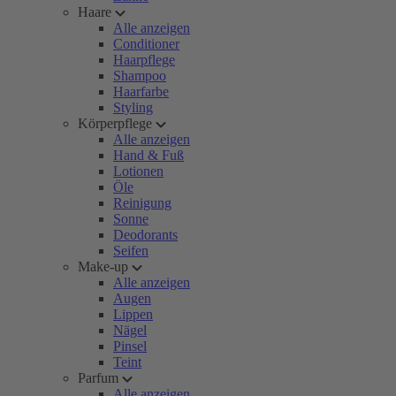
Haare
Alle anzeigen
Conditioner
Haarpflege
Shampoo
Haarfarbe
Styling
Körperpflege
Alle anzeigen
Hand & Fuß
Lotionen
Öle
Reinigung
Sonne
Deodorants
Seifen
Make-up
Alle anzeigen
Augen
Lippen
Nägel
Pinsel
Teint
Parfum
Alle anzeigen