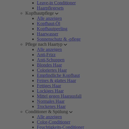
Leave-in Conditioner
Haarpflegesets
Kopfhautpflege
Alle anzeigen
Kopfhaut-Öl
Kopfhautpeeling
Haarwasser
Sonnenschutz & -pflege
Pflege nach Haartyp
Alle anzeigen
Anti-Frizz
Anti-Schuppen
Blondes Haar
Coloriertes Haar
Empfindliche Kopfhaut
Feines & glattes Haar
Fettiges Haar
Lockiges Haar
Mittel gegen Haarausfall
Normales Haar
Trockenes Haar
Conditioner & Spülung
Alle anzeigen
Color-Conditioner
Feuchtigkeits-Conditioner