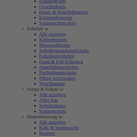
Fußpflegesets
Geschenksets
Hand- & Nagelpflegesets
Körperpflegesets
Sonnenschutz-Sets
Zubehör
Alle anzeigen
Körperbürsten
Massagebürsten
Selbstbräungshandschuhe
Fußpflegezubehör
Hand & Fuß-Schmuck
Nagelpflegezubehör
Peelinghandschuhe
Pflege Accessoires
Waschlappen
Sonne & Schutz
Alle anzeigen
After Sun
Selbstbräuner
Sonnenschutz
Haarentfernung
Alle anzeigen
Kalt- & Warmwachs
Rasierer