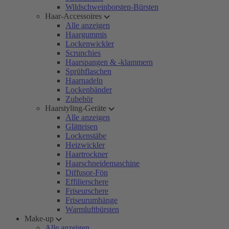
Wildschweinborsten-Bürsten
Haar-Accessoires
Alle anzeigen
Haargummis
Lockenwickler
Scrunchies
Haarspangen & -klammern
Sprühflaschen
Haarnadeln
Lockenbänder
Zubehör
Haarstyling-Geräte
Alle anzeigen
Glätteisen
Lockenstäbe
Heizwickler
Haartrockner
Haarschneidemaschine
Diffusor-Fön
Effilierschere
Friseurschere
Friseurumhänge
Warmluftbürsten
Make-up
Alle anzeigen