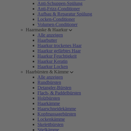
Anti-Schuppen-Spülung
Anti-Frizz-Conditioner
Aufbau & Reparatur Spülung
Locken-Conditioner
Volumen-Conditioner
Haarmaske & Haarkur
Alle anzeigen
Haarbutter
Haarkur trockenes Haar
Haarkur gefärbtes Haar
Haarkur Feuchtigkeit
Haarkur Keratin
Haarkur Locken
Haarbürsten & Kämme
Alle anzeigen
Rundbürsten
Detangler-Bürsten
Flach- & Paddelbürsten
Holzbürsten
Haarkämme
Haarschneidekämme
Kopfmassagebürsten
Lockenkämme
Skelettbürsten
Stielkämme