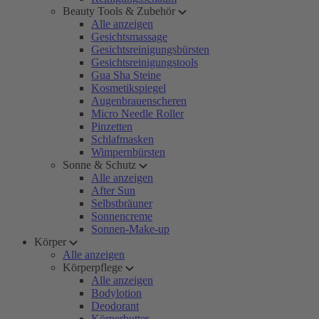
Beauty Tools & Zubehör
Alle anzeigen
Gesichtsmassage
Gesichtsreinigungsbürsten
Gesichtsreinigungstools
Gua Sha Steine
Kosmetikspiegel
Augenbrauenscheren
Micro Needle Roller
Pinzetten
Schlafmasken
Wimpernbürsten
Sonne & Schutz
Alle anzeigen
After Sun
Selbstbräuner
Sonnencreme
Sonnen-Make-up
Körper
Alle anzeigen
Körperpflege
Alle anzeigen
Bodylotion
Deodorant
Körperbutter