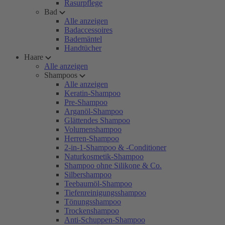
Rasurpflege
Bad
Alle anzeigen
Badaccessoires
Bademäntel
Handtücher
Haare
Alle anzeigen
Shampoos
Alle anzeigen
Keratin-Shampoo
Pre-Shampoo
Arganöl-Shampoo
Glättendes Shampoo
Volumenshampoo
Herren-Shampoo
2-in-1-Shampoo & -Conditioner
Naturkosmetik-Shampoo
Shampoo ohne Silikone & Co.
Silbershampoo
Teebaumöl-Shampoo
Tiefenreinigungsshampoo
Tönungsshampoo
Trockenshampoo
Anti-Schuppen-Shampoo