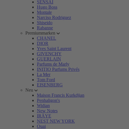
SENSAI
Hugo Boss
Montale
Narciso Rodriguez
Shiseido
Rabanne
Premiummarken
CHANEL
DIOR
Yves Saint Laurent
GIVENCHY
GUERLAIN
Parfums de Marly
INITIO Parfums Privés
La Mer
Tom Ford
EISENBERG
Neu
Maison Francis Kurkdjian
Penhaligon's
Widian
New Notes
IRÄYE
NEST NEW YORK
Ouai