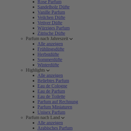
Rose Parfum
Sandelholz Düfte
Vanille Parfum
Veilchen Düfte
Vetiver Düfte
Würziges Parfum
Zitrische Düfte
Parfum nach Jahreszeit
Alle anzeigen
Frühlingsdüfte
Herbstdüfte
Sommerdüfte
Winterdüfte
Highlights
Alle anzeigen
Beliebtes Parfum
Eau de Cologne
Eau de Parfum
Eau de Toilette
Parfum auf Rechnung
Parfum Miniaturen
Unisex Parfum
Parfum nach Land
Alle anzeigen
Arabisches Parfum