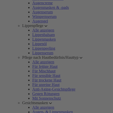
Augencreme
Augenmasken & -pads
Augenserum
Wimpernserum
Augengel
Lippenpflege
Alle anzeigen
Lippenbalsam
Lippenmasken
Lippenöl
Lippenpeeling
Lippenserum
Pflege nach Hautbedürfnis/Hauttyp
Alle anzeigen
Für fettige Haut
Für Mischhaut
Für sensible Haut
Für trockene Haut
Für unreine Haut
Anti-Aging-Gesichtspflege
Gegen Rötungen
Mit Sonnenschutz
Gesichtsmasken
Alle anzeigen
Augen- & Lippenmasken