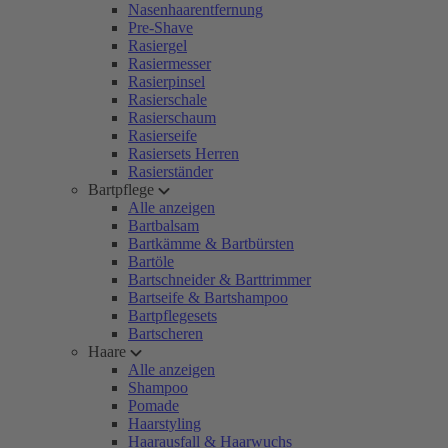
Nasenhaarentfernung
Pre-Shave
Rasiergel
Rasiermesser
Rasierpinsel
Rasierschale
Rasierschaum
Rasierseife
Rasiersets Herren
Rasierständer
Bartpflege
Alle anzeigen
Bartbalsam
Bartkämme & Bartbürsten
Bartöle
Bartschneider & Barttrimmer
Bartseife & Bartshampoo
Bartpflegesets
Bartscheren
Haare
Alle anzeigen
Shampoo
Pomade
Haarstyling
Haarausfall & Haarwuchs