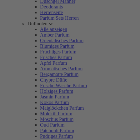
Duschgel Männer
Deodorants
Herrenseife
Parfum Sets Herren
Duftnoten
Alle anzeigen
Amber Parfum
Orientalisches Parfum
Blumiges Parfum
Fruchtiges Parfum
Frisches Parfum
Apfel Parfum
Aromatisches Parfum
Bergamotte Parfum
Chypre Düfte
Frische Wäsche Parfum
Holziges Parfum
Jasmin Parfum
Kokos Parfum
Maiglöckchen Parfum
Molekül Parfum
Moschus Parfum
Oud Parfum
Patchouli Parfum
Pudriges Parfum