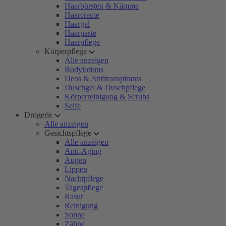
Haarbürsten & Kämme
Haarcreme
Haargel
Haarpaste
Haarpflege
Körperpflege
Alle anzeigen
Bodylotions
Deos & Antitranspirants
Duschgel & Duschpflege
Körperreinigung & Scrubs
Seife
Drogerie
Alle anzeigen
Gesichtspflege
Alle anzeigen
Anti-Aging
Augen
Lippen
Nachtpflege
Tagespflege
Rasur
Reinigung
Sonne
Zähne