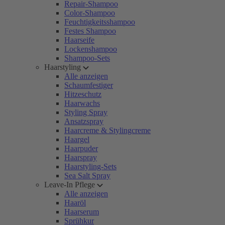
Repair-Shampoo
Color-Shampoo
Feuchtigkeitsshampoo
Festes Shampoo
Haarseife
Lockenshampoo
Shampoo-Sets
Haarstyling
Alle anzeigen
Schaumfestiger
Hitzeschutz
Haarwachs
Styling Spray
Ansatzspray
Haarcreme & Stylingcreme
Haargel
Haarpuder
Haarspray
Haarstyling-Sets
Sea Salt Spray
Leave-In Pflege
Alle anzeigen
Haaröl
Haarserum
Sprühkur