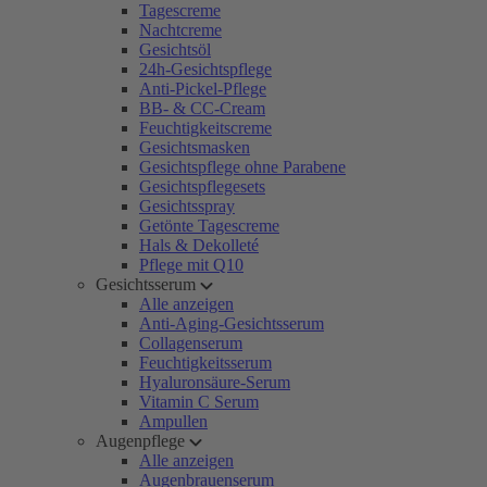
Tagescreme
Nachtcreme
Gesichtsöl
24h-Gesichtspflege
Anti-Pickel-Pflege
BB- & CC-Cream
Feuchtigkeitscreme
Gesichtsmasken
Gesichtspflege ohne Parabene
Gesichtspflegesets
Gesichtsspray
Getönte Tagescreme
Hals & Dekolleté
Pflege mit Q10
Gesichtsserum
Alle anzeigen
Anti-Aging-Gesichtsserum
Collagenserum
Feuchtigkeitsserum
Hyaluronsäure-Serum
Vitamin C Serum
Ampullen
Augenpflege
Alle anzeigen
Augenbrauenserum