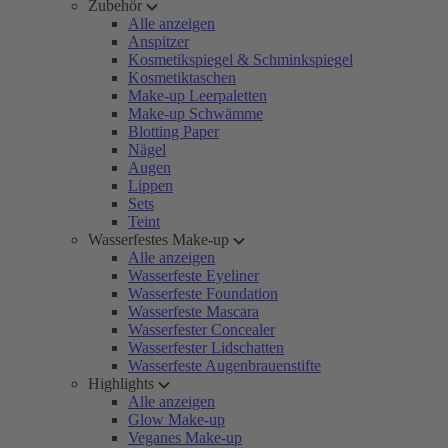
Zubehör
Alle anzeigen
Anspitzer
Kosmetikspiegel & Schminkspiegel
Kosmetiktaschen
Make-up Leerpaletten
Make-up Schwämme
Blotting Paper
Nägel
Augen
Lippen
Sets
Teint
Wasserfestes Make-up
Alle anzeigen
Wasserfeste Eyeliner
Wasserfeste Foundation
Wasserfeste Mascara
Wasserfester Concealer
Wasserfester Lidschatten
Wasserfeste Augenbrauenstifte
Highlights
Alle anzeigen
Glow Make-up
Veganes Make-up