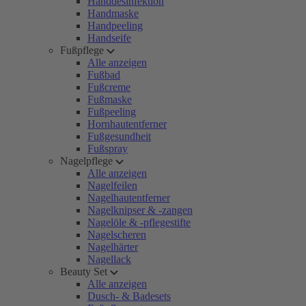
Handdesinfektion
Handmaske
Handpeeling
Handseife
Fußpflege
Alle anzeigen
Fußbad
Fußcreme
Fußmaske
Fußpeeling
Hornhautentferner
Fußgesundheit
Fußspray
Nagelpflege
Alle anzeigen
Nagelfeilen
Nagelhautentferner
Nagelknipser & -zangen
Nagelöle & -pflegestifte
Nagelscheren
Nagelhärter
Nagellack
Beauty Set
Alle anzeigen
Dusch- & Badesets