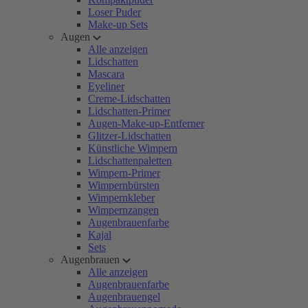
Loser Puder
Make-up Sets
Augen
Alle anzeigen
Lidschatten
Mascara
Eyeliner
Creme-Lidschatten
Lidschatten-Primer
Augen-Make-up-Entferner
Glitzer-Lidschatten
Künstliche Wimpern
Lidschattenpaletten
Wimpern-Primer
Wimpernbürsten
Wimpernkleber
Wimpernzangen
Augenbrauenfarbe
Kajal
Sets
Augenbrauen
Alle anzeigen
Augenbrauenfarbe
Augenbrauengel