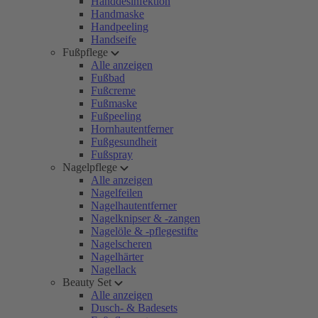
Handdesinfektion
Handmaske
Handpeeling
Handseife
Fußpflege
Alle anzeigen
Fußbad
Fußcreme
Fußmaske
Fußpeeling
Hornhautentferner
Fußgesundheit
Fußspray
Nagelpflege
Alle anzeigen
Nagelfeilen
Nagelhautentferner
Nagelknipser & -zangen
Nagelöle & -pflegestifte
Nagelscheren
Nagelhärter
Nagellack
Beauty Set
Alle anzeigen
Dusch- & Badesets