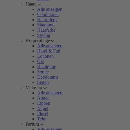
Haare
Alle anzeigen
Conditioner
Haarpflege
Shampoo
Haarfarbe
Styling
Körperpflege
Alle anzeigen
Hand & Fuß
Lotionen
Öle
Reinigung
Sonne
Deodorants
Seifen
Make-up
Alle anzeigen
Augen
Lippen
Nägel
Pinsel
Teint
Parfum
Alle anzeigen