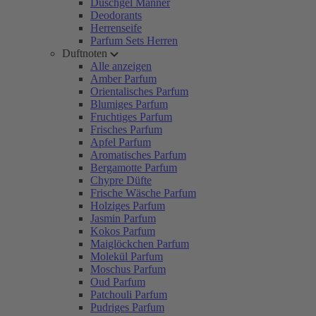
Duschgel Männer
Deodorants
Herrenseife
Parfum Sets Herren
Duftnoten
Alle anzeigen
Amber Parfum
Orientalisches Parfum
Blumiges Parfum
Fruchtiges Parfum
Frisches Parfum
Apfel Parfum
Aromatisches Parfum
Bergamotte Parfum
Chypre Düfte
Frische Wäsche Parfum
Holziges Parfum
Jasmin Parfum
Kokos Parfum
Maiglöckchen Parfum
Molekül Parfum
Moschus Parfum
Oud Parfum
Patchouli Parfum
Pudriges Parfum