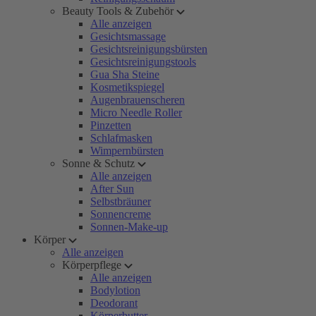
Beauty Tools & Zubehör
Alle anzeigen
Gesichtsmassage
Gesichtsreinigungsbürsten
Gesichtsreinigungstools
Gua Sha Steine
Kosmetikspiegel
Augenbrauenscheren
Micro Needle Roller
Pinzetten
Schlafmasken
Wimpernbürsten
Sonne & Schutz
Alle anzeigen
After Sun
Selbstbräuner
Sonnencreme
Sonnen-Make-up
Körper
Alle anzeigen
Körperpflege
Alle anzeigen
Bodylotion
Deodorant
Körperbutter