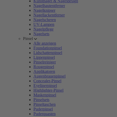
Kunstnägel & Nageldesign
Nagelhautentferner
Nagelknipser
Nagellackentferner
Nagelscheren
UV-Lampen
Nagelpflege
Nagelsets
Pinsel
Alle anzeigen
Foundationpinsel
Lidschattenpinsel
Lippenpinsel
Pinselreiniger
Rougepinsel
Applikatoren
Augenbrauenpinsel
Concealer-Pinsel
Eyelinerpinsel
Highlighter-Pinsel
Maskenpinsel
Pinselsets
Pinseltaschen
Puderpinsel
Puderquasten