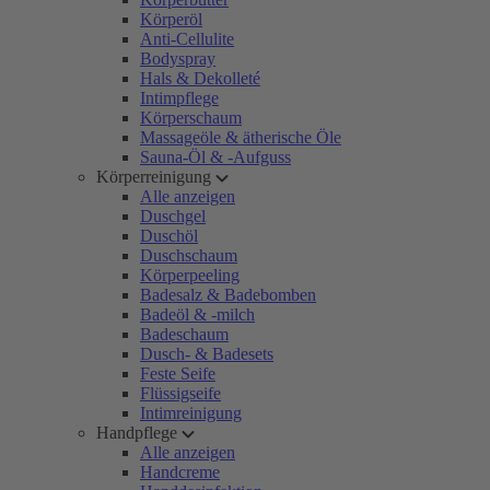
Körperöl
Anti-Cellulite
Bodyspray
Hals & Dekolleté
Intimpflege
Körperschaum
Massageöle & ätherische Öle
Sauna-Öl & -Aufguss
Körperreinigung
Alle anzeigen
Duschgel
Duschöl
Duschschaum
Körperpeeling
Badesalz & Badebomben
Badeöl & -milch
Badeschaum
Dusch- & Badesets
Feste Seife
Flüssigseife
Intimreinigung
Handpflege
Alle anzeigen
Handcreme