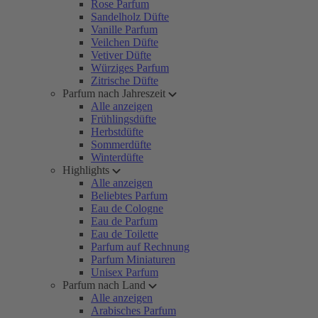
Rose Parfum
Sandelholz Düfte
Vanille Parfum
Veilchen Düfte
Vetiver Düfte
Würziges Parfum
Zitrische Düfte
Parfum nach Jahreszeit
Alle anzeigen
Frühlingsdüfte
Herbstdüfte
Sommerdüfte
Winterdüfte
Highlights
Alle anzeigen
Beliebtes Parfum
Eau de Cologne
Eau de Parfum
Eau de Toilette
Parfum auf Rechnung
Parfum Miniaturen
Unisex Parfum
Parfum nach Land
Alle anzeigen
Arabisches Parfum