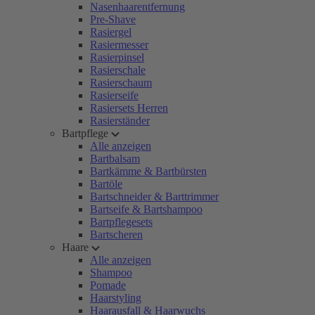
Nasenhaarentfernung
Pre-Shave
Rasiergel
Rasiermesser
Rasierpinsel
Rasierschale
Rasierschaum
Rasierseife
Rasiersets Herren
Rasierständer
Bartpflege
Alle anzeigen
Bartbalsam
Bartkämme & Bartbürsten
Bartöle
Bartschneider & Barttrimmer
Bartseife & Bartshampoo
Bartpflegesets
Bartscheren
Haare
Alle anzeigen
Shampoo
Pomade
Haarstyling
Haarausfall & Haarwuchs