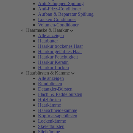
Anti-Schuppen-Spülung
Anti-Frizz-Conditioner
Aufbau & Reparatur Spülung
Locken-Conditioner
Volumen-Conditioner
Haarmaske & Haarkur
Alle anzeigen
Haarbutter
Haarkur trockenes Haar
Haarkur gefärbtes Haar
Haarkur Feuchtigkeit
Haarkur Keratin
Haarkur Locken
Haarbürsten & Kämme
Alle anzeigen
Rundbürsten
Detangler-Bürsten
Flach- & Paddelbürsten
Holzbürsten
Haarkämme
Haarschneidekämme
Kopfmassagebürsten
Lockenkämme
Skelettbürsten
Stielkämme