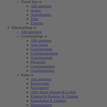
Travel Size
Alle anzeigen
Augen
Augenbrauen
Teint
Zubehör
Männerpflege
Alle anzeigen
Gesichtspflege
Alle anzeigen
Anti-Aging
Gesichtscreme
Gesichtsreinigung
Gesichtsserum
Pflegesets
Gesichtsmasken
Gesichtspeeling
Rasur
Alle anzeigen
Rasiercreme
Nassrasierer
After Shave Balsam & Lotion
Elektrische Rasierer & Trimmer
Rasierhobel & Zubehör
Herrenrasierer