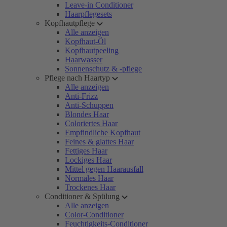
Leave-in Conditioner
Haarpflegesets
Kopfhautpflege
Alle anzeigen
Kopfhaut-Öl
Kopfhautpeeling
Haarwasser
Sonnenschutz & -pflege
Pflege nach Haartyp
Alle anzeigen
Anti-Frizz
Anti-Schuppen
Blondes Haar
Coloriertes Haar
Empfindliche Kopfhaut
Feines & glattes Haar
Fettiges Haar
Lockiges Haar
Mittel gegen Haarausfall
Normales Haar
Trockenes Haar
Conditioner & Spülung
Alle anzeigen
Color-Conditioner
Feuchtigkeits-Conditioner