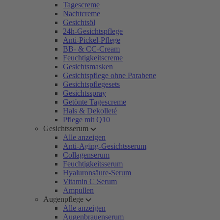
Tagescreme
Nachtcreme
Gesichtsöl
24h-Gesichtspflege
Anti-Pickel-Pflege
BB- & CC-Cream
Feuchtigkeitscreme
Gesichtsmasken
Gesichtspflege ohne Parabene
Gesichtspflegesets
Gesichtsspray
Getönte Tagescreme
Hals & Dekolleté
Pflege mit Q10
Gesichtsserum
Alle anzeigen
Anti-Aging-Gesichtsserum
Collagenserum
Feuchtigkeitsserum
Hyaluronsäure-Serum
Vitamin C Serum
Ampullen
Augenpflege
Alle anzeigen
Augenbrauenserum