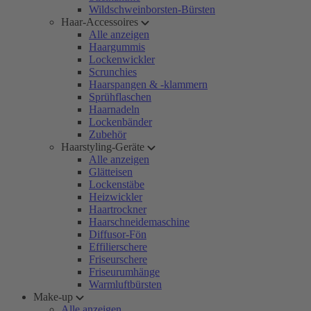
Wildschweinborsten-Bürsten
Haar-Accessoires
Alle anzeigen
Haargummis
Lockenwickler
Scrunchies
Haarspangen & -klammern
Sprühflaschen
Haarnadeln
Lockenbänder
Zubehör
Haarstyling-Geräte
Alle anzeigen
Glätteisen
Lockenstäbe
Heizwickler
Haartrockner
Haarschneidemaschine
Diffusor-Fön
Effilierschere
Friseurschere
Friseurumhänge
Warmluftbürsten
Make-up
Alle anzeigen