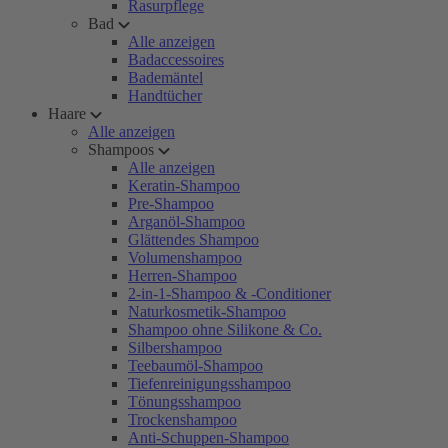
Rasurpflege
Bad
Alle anzeigen
Badaccessoires
Bademäntel
Handtücher
Haare
Alle anzeigen
Shampoos
Alle anzeigen
Keratin-Shampoo
Pre-Shampoo
Arganöl-Shampoo
Glättendes Shampoo
Volumenshampoo
Herren-Shampoo
2-in-1-Shampoo & -Conditioner
Naturkosmetik-Shampoo
Shampoo ohne Silikone & Co.
Silbershampoo
Teebaumöl-Shampoo
Tiefenreinigungsshampoo
Tönungsshampoo
Trockenshampoo
Anti-Schuppen-Shampoo