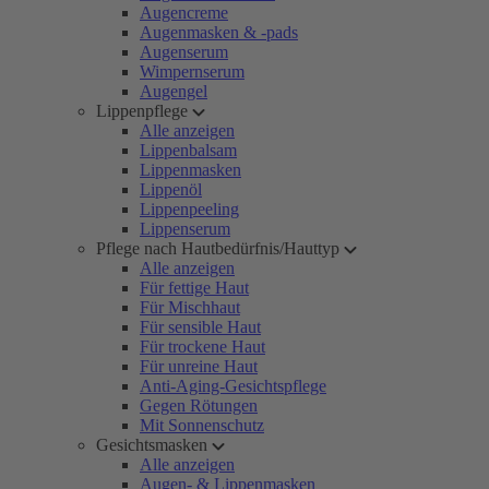
Augencreme
Augenmasken & -pads
Augenserum
Wimpernserum
Augengel
Lippenpflege
Alle anzeigen
Lippenbalsam
Lippenmasken
Lippenöl
Lippenpeeling
Lippenserum
Pflege nach Hautbedürfnis/Hauttyp
Alle anzeigen
Für fettige Haut
Für Mischhaut
Für sensible Haut
Für trockene Haut
Für unreine Haut
Anti-Aging-Gesichtspflege
Gegen Rötungen
Mit Sonnenschutz
Gesichtsmasken
Alle anzeigen
Augen- & Lippenmasken