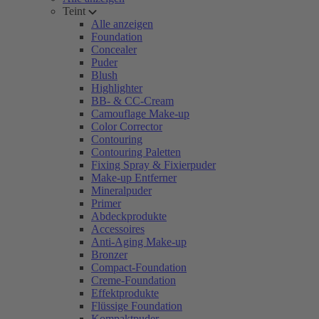
Teint
Alle anzeigen
Foundation
Concealer
Puder
Blush
Highlighter
BB- & CC-Cream
Camouflage Make-up
Color Corrector
Contouring
Contouring Paletten
Fixing Spray & Fixierpuder
Make-up Entferner
Mineralpuder
Primer
Abdeckprodukte
Accessoires
Anti-Aging Make-up
Bronzer
Compact-Foundation
Creme-Foundation
Effektprodukte
Flüssige Foundation
Kompaktpuder