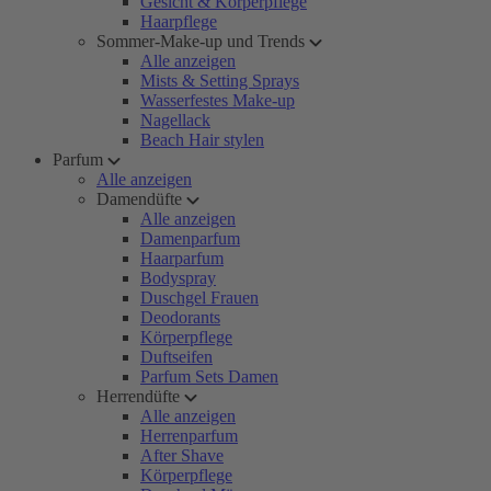
Gesicht & Körperpflege
Haarpflege
Sommer-Make-up und Trends
Alle anzeigen
Mists & Setting Sprays
Wasserfestes Make-up
Nagellack
Beach Hair stylen
Parfum
Alle anzeigen
Damendüfte
Alle anzeigen
Damenparfum
Haarparfum
Bodyspray
Duschgel Frauen
Deodorants
Körperpflege
Duftseifen
Parfum Sets Damen
Herrendüfte
Alle anzeigen
Herrenparfum
After Shave
Körperpflege