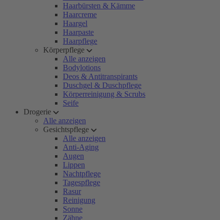
Haarbürsten & Kämme
Haarcreme
Haargel
Haarpaste
Haarpflege
Körperpflege
Alle anzeigen
Bodylotions
Deos & Antitranspirants
Duschgel & Duschpflege
Körperreinigung & Scrubs
Seife
Drogerie
Alle anzeigen
Gesichtspflege
Alle anzeigen
Anti-Aging
Augen
Lippen
Nachtpflege
Tagespflege
Rasur
Reinigung
Sonne
Zähne