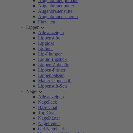
Augenbrauenpomade
Augenbrauenpuder
Augenbrauenstifte
Augenbrauenscheren
Pinzetten
Lippen
Alle anzeigen
Lippenstifte
Lipgloss
Lipliner
Lip-Plumper
Liquid Lipstick
Lippen Zubehör
Lippen-Primer
Lippenbalsam
Matter Lippenstift
Lippenstift-Sets
Nägel
Alle anzeigen
Nagellack
Base Coat
Top Coat
Nagelhärter
Nagelfeilen
Gel Nagellack