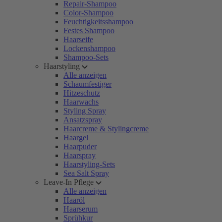
Repair-Shampoo
Color-Shampoo
Feuchtigkeitsshampoo
Festes Shampoo
Haarseife
Lockenshampoo
Shampoo-Sets
Haarstyling
Alle anzeigen
Schaumfestiger
Hitzeschutz
Haarwachs
Styling Spray
Ansatzspray
Haarcreme & Stylingcreme
Haargel
Haarpuder
Haarspray
Haarstyling-Sets
Sea Salt Spray
Leave-In Pflege
Alle anzeigen
Haaröl
Haarserum
Sprühkur