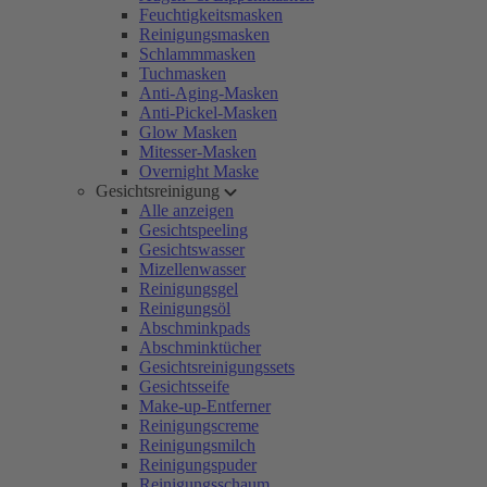
Feuchtigkeitsmasken
Reinigungsmasken
Schlammmasken
Tuchmasken
Anti-Aging-Masken
Anti-Pickel-Masken
Glow Masken
Mitesser-Masken
Overnight Maske
Gesichtsreinigung
Alle anzeigen
Gesichtspeeling
Gesichtswasser
Mizellenwasser
Reinigungsgel
Reinigungsöl
Abschminkpads
Abschminktücher
Gesichtsreinigungssets
Gesichtsseife
Make-up-Entferner
Reinigungscreme
Reinigungsmilch
Reinigungspuder
Reinigungsschaum