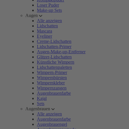
Loser Puder
Make-up Sets
Augen
Alle anzeigen
Lidschatten
Mascara
Eyeliner
Creme-Lidschatten
Lidschatten-Primer
Augen-Make-up-Entferner
Glitzer-Lidschatten
Künstliche Wimpern
Lidschattenpaletten
Wimpern-Primer
Wimpernbürsten
Wimpernkleber
Wimpernzangen
Augenbrauenfarbe
Kajal
Sets
Augenbrauen
Alle anzeigen
Augenbrauenfarbe
Augenbrauengel