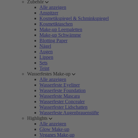
Zubehör
Alle anzeigen
Anspitzer
Kosmetikspiegel & Schminkspiegel
Kosmetiktaschen
Make-up Leerpaletten
Make-up Schwämme
Blotting Paper
Nägel
Augen
Lippen
Sets
Teint
Wasserfestes Make-up
Alle anzeigen
Wasserfeste Eyeliner
Wasserfeste Foundation
Wasserfeste Mascara
Wasserfester Concealer
Wasserfester Lidschatten
Wasserfeste Augenbrauenstifte
Highlights
Alle anzeigen
Glow Make-up
Veganes Make-up