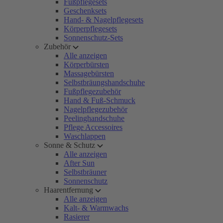
Fußpflegesets
Geschenksets
Hand- & Nagelpflegesets
Körperpflegesets
Sonnenschutz-Sets
Zubehör
Alle anzeigen
Körperbürsten
Massagebürsten
Selbstbräungshandschuhe
Fußpflegezubehör
Hand & Fuß-Schmuck
Nagelpflegezubehör
Peelinghandschuhe
Pflege Accessoires
Waschlappen
Sonne & Schutz
Alle anzeigen
After Sun
Selbstbräuner
Sonnenschutz
Haarentfernung
Alle anzeigen
Kalt- & Warmwachs
Rasierer