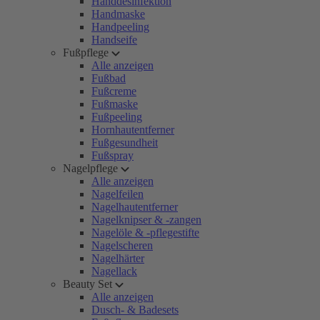
Handdesinfektion
Handmaske
Handpeeling
Handseife
Fußpflege
Alle anzeigen
Fußbad
Fußcreme
Fußmaske
Fußpeeling
Hornhautentferner
Fußgesundheit
Fußspray
Nagelpflege
Alle anzeigen
Nagelfeilen
Nagelhautentferner
Nagelknipser & -zangen
Nagelöle & -pflegestifte
Nagelscheren
Nagelhärter
Nagellack
Beauty Set
Alle anzeigen
Dusch- & Badesets