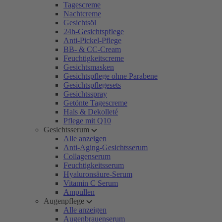
Tagescreme
Nachtcreme
Gesichtsöl
24h-Gesichtspflege
Anti-Pickel-Pflege
BB- & CC-Cream
Feuchtigkeitscreme
Gesichtsmasken
Gesichtspflege ohne Parabene
Gesichtspflegesets
Gesichtsspray
Getönte Tagescreme
Hals & Dekolleté
Pflege mit Q10
Gesichtsserum
Alle anzeigen
Anti-Aging-Gesichtsserum
Collagenserum
Feuchtigkeitsserum
Hyaluronsäure-Serum
Vitamin C Serum
Ampullen
Augenpflege
Alle anzeigen
Augenbrauenserum