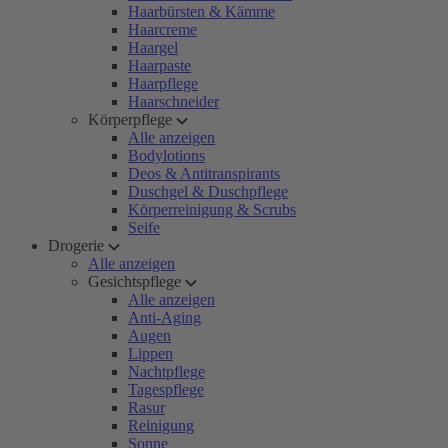
Haarbürsten & Kämme
Haarcreme
Haargel
Haarpaste
Haarpflege
Haarschneider
Körperpflege
Alle anzeigen
Bodylotions
Deos & Antitranspirants
Duschgel & Duschpflege
Körperreinigung & Scrubs
Seife
Drogerie
Alle anzeigen
Gesichtspflege
Alle anzeigen
Anti-Aging
Augen
Lippen
Nachtpflege
Tagespflege
Rasur
Reinigung
Sonne