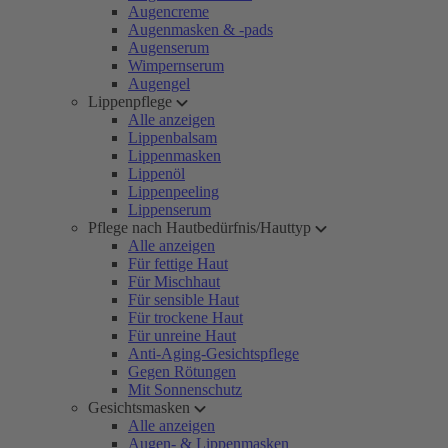
Augencreme
Augenmasken & -pads
Augenserum
Wimpernserum
Augengel
Lippenpflege
Alle anzeigen
Lippenbalsam
Lippenmasken
Lippenöl
Lippenpeeling
Lippenserum
Pflege nach Hautbedürfnis/Hauttyp
Alle anzeigen
Für fettige Haut
Für Mischhaut
Für sensible Haut
Für trockene Haut
Für unreine Haut
Anti-Aging-Gesichtspflege
Gegen Rötungen
Mit Sonnenschutz
Gesichtsmasken
Alle anzeigen
Augen- & Lippenmasken