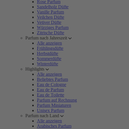
Rose Parfum
Sandelholz Düfte
Vanille Parfum
Veilchen Düfte
Vetiver Düfte
Würziges Parfum
Zitrische Düfte
Parfum nach Jahreszeit
Alle anzeigen
Frühlingsdüfte
Herbstdüfte
Sommerdüfte
Winterdüfte
Highlights
Alle anzeigen
Beliebtes Parfum
Eau de Cologne
Eau de Parfum
Eau de Toilette
Parfum auf Rechnung
Parfum Miniaturen
Unisex Parfum
Parfum nach Land
Alle anzeigen
Arabisches Parfum