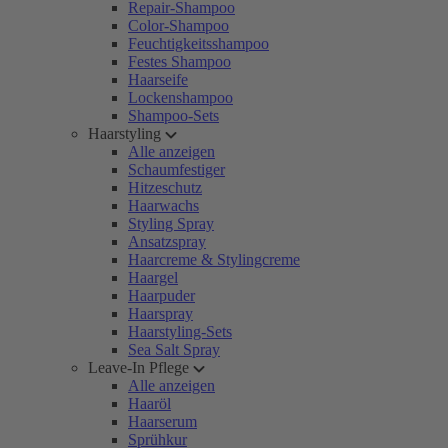
Repair-Shampoo
Color-Shampoo
Feuchtigkeitsshampoo
Festes Shampoo
Haarseife
Lockenshampoo
Shampoo-Sets
Haarstyling
Alle anzeigen
Schaumfestiger
Hitzeschutz
Haarwachs
Styling Spray
Ansatzspray
Haarcreme & Stylingcreme
Haargel
Haarpuder
Haarspray
Haarstyling-Sets
Sea Salt Spray
Leave-In Pflege
Alle anzeigen
Haaröl
Haarserum
Sprühkur