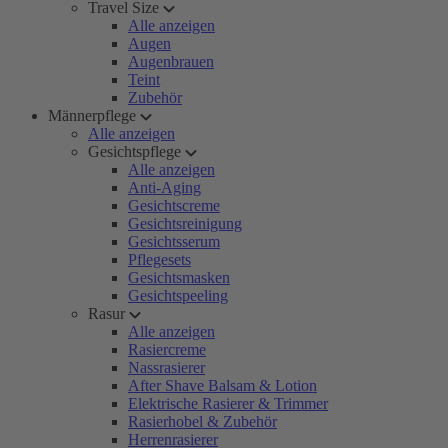
Travel Size
Alle anzeigen
Augen
Augenbrauen
Teint
Zubehör
Männerpflege
Alle anzeigen
Gesichtspflege
Alle anzeigen
Anti-Aging
Gesichtscreme
Gesichtsreinigung
Gesichtsserum
Pflegesets
Gesichtsmasken
Gesichtspeeling
Rasur
Alle anzeigen
Rasiercreme
Nassrasierer
After Shave Balsam & Lotion
Elektrische Rasierer & Trimmer
Rasierhobel & Zubehör
Herrenrasierer