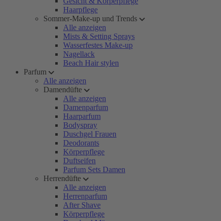
Gesicht & Körperpflege
Haarpflege
Sommer-Make-up und Trends
Alle anzeigen
Mists & Setting Sprays
Wasserfestes Make-up
Nagellack
Beach Hair stylen
Parfum
Alle anzeigen
Damendüfte
Alle anzeigen
Damenparfum
Haarparfum
Bodyspray
Duschgel Frauen
Deodorants
Körperpflege
Duftseifen
Parfum Sets Damen
Herrendüfte
Alle anzeigen
Herrenparfum
After Shave
Körperpflege