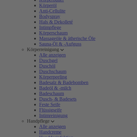
Körperöl
Anti-Cellulite
Bodyspray
Hals & Dekolleté
Intimpflege
Körperschaum
Massageöle & ätherische Öle
Sauna-Öl & -Aufguss
Körperreinigung
Alle anzeigen
Duschgel
Duschöl
Duschschaum
Körperpeeling
Badesalz & Badebomben
Badeöl & -milch
Badeschaum
Dusch- & Badesets
Feste Seife
Flüssigseife
Intimreinigung
Handpflege
Alle anzeigen
Handcreme