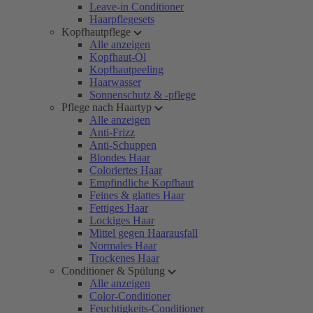
Leave-in Conditioner
Haarpflegesets
Kopfhautpflege
Alle anzeigen
Kopfhaut-Öl
Kopfhautpeeling
Haarwasser
Sonnenschutz & -pflege
Pflege nach Haartyp
Alle anzeigen
Anti-Frizz
Anti-Schuppen
Blondes Haar
Coloriertes Haar
Empfindliche Kopfhaut
Feines & glattes Haar
Fettiges Haar
Lockiges Haar
Mittel gegen Haarausfall
Normales Haar
Trockenes Haar
Conditioner & Spülung
Alle anzeigen
Color-Conditioner
Feuchtigkeits-Conditioner