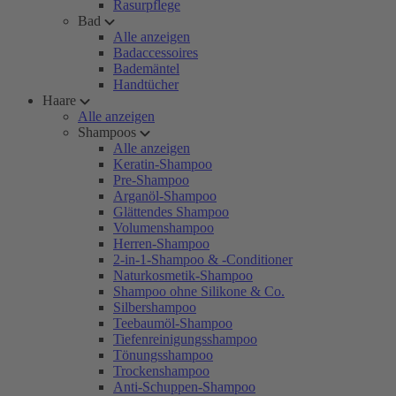
Rasurpflege
Bad
Alle anzeigen
Badaccessoires
Bademäntel
Handtücher
Haare
Alle anzeigen
Shampoos
Alle anzeigen
Keratin-Shampoo
Pre-Shampoo
Arganöl-Shampoo
Glättendes Shampoo
Volumenshampoo
Herren-Shampoo
2-in-1-Shampoo & -Conditioner
Naturkosmetik-Shampoo
Shampoo ohne Silikone & Co.
Silbershampoo
Teebaumöl-Shampoo
Tiefenreinigungsshampoo
Tönungsshampoo
Trockenshampoo
Anti-Schuppen-Shampoo