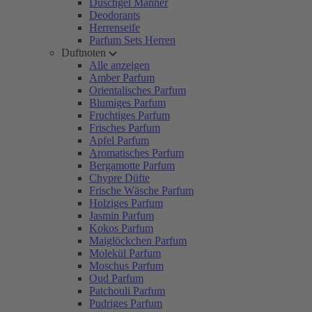
Duschgel Männer
Deodorants
Herrenseife
Parfum Sets Herren
Duftnoten
Alle anzeigen
Amber Parfum
Orientalisches Parfum
Blumiges Parfum
Fruchtiges Parfum
Frisches Parfum
Apfel Parfum
Aromatisches Parfum
Bergamotte Parfum
Chypre Düfte
Frische Wäsche Parfum
Holziges Parfum
Jasmin Parfum
Kokos Parfum
Maiglöckchen Parfum
Molekül Parfum
Moschus Parfum
Oud Parfum
Patchouli Parfum
Pudriges Parfum