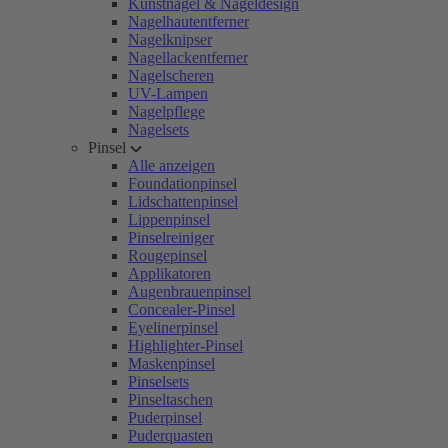
Kunstnägel & Nageldesign
Nagelhautentferner
Nagelknipser
Nagellackentferner
Nagelscheren
UV-Lampen
Nagelpflege
Nagelsets
Pinsel
Alle anzeigen
Foundationpinsel
Lidschattenpinsel
Lippenpinsel
Pinselreiniger
Rougepinsel
Applikatoren
Augenbrauenpinsel
Concealer-Pinsel
Eyelinerpinsel
Highlighter-Pinsel
Maskenpinsel
Pinselsets
Pinseltaschen
Puderpinsel
Puderquasten