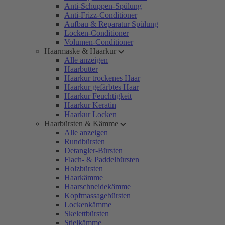
Anti-Schuppen-Spülung
Anti-Frizz-Conditioner
Aufbau & Reparatur Spülung
Locken-Conditioner
Volumen-Conditioner
Haarmaske & Haarkur
Alle anzeigen
Haarbutter
Haarkur trockenes Haar
Haarkur gefärbtes Haar
Haarkur Feuchtigkeit
Haarkur Keratin
Haarkur Locken
Haarbürsten & Kämme
Alle anzeigen
Rundbürsten
Detangler-Bürsten
Flach- & Paddelbürsten
Holzbürsten
Haarkämme
Haarschneidekämme
Kopfmassagebürsten
Lockenkämme
Skelettbürsten
Stielkämme