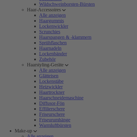
Wildschweinborsten-Bürsten
Haar-Accessoires
Alle anzeigen
Haargummis
Lockenwickler
Scrunchies
Haarspangen & -klammern
Sprühflaschen
Haarnadeln
Lockenbänder
Zubehör
Haarstyling-Geräte
Alle anzeigen
Glätteisen
Lockenstäbe
Heizwickler
Haartrockner
Haarschneidemaschine
Diffusor-Fön
Effilierschere
Friseurschere
Friseurumhänge
Warmluftbürsten
Make-up
Alle anzeigen