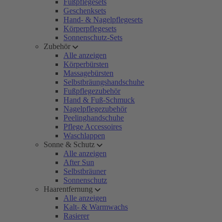
Fußpflegesets
Geschenksets
Hand- & Nagelpflegesets
Körperpflegesets
Sonnenschutz-Sets
Zubehör
Alle anzeigen
Körperbürsten
Massagebürsten
Selbstbräungshandschuhe
Fußpflegezubehör
Hand & Fuß-Schmuck
Nagelpflegezubehör
Peelinghandschuhe
Pflege Accessoires
Waschlappen
Sonne & Schutz
Alle anzeigen
After Sun
Selbstbräuner
Sonnenschutz
Haarentfernung
Alle anzeigen
Kalt- & Warmwachs
Rasierer