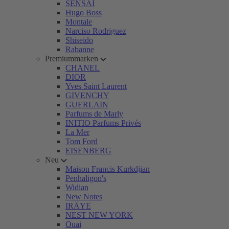
SENSAI
Hugo Boss
Montale
Narciso Rodriguez
Shiseido
Rabanne
Premiummarken
CHANEL
DIOR
Yves Saint Laurent
GIVENCHY
GUERLAIN
Parfums de Marly
INITIO Parfums Privés
La Mer
Tom Ford
EISENBERG
Neu
Maison Francis Kurkdjian
Penhaligon's
Widian
New Notes
IRÄYE
NEST NEW YORK
Ouai