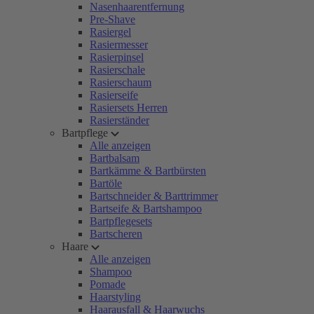
Nasenhaarentfernung
Pre-Shave
Rasiergel
Rasiermesser
Rasierpinsel
Rasierschale
Rasierschaum
Rasierseife
Rasiersets Herren
Rasierständer
Bartpflege
Alle anzeigen
Bartbalsam
Bartkämme & Bartbürsten
Bartöle
Bartschneider & Barttrimmer
Bartseife & Bartshampoo
Bartpflegesets
Bartscheren
Haare
Alle anzeigen
Shampoo
Pomade
Haarstyling
Haarausfall & Haarwuchs