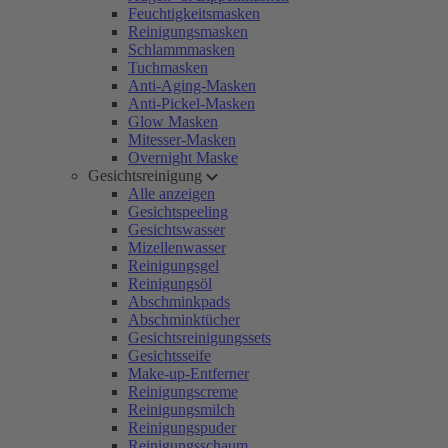
Feuchtigkeitsmasken
Reinigungsmasken
Schlammmasken
Tuchmasken
Anti-Aging-Masken
Anti-Pickel-Masken
Glow Masken
Mitesser-Masken
Overnight Maske
Gesichtsreinigung
Alle anzeigen
Gesichtspeeling
Gesichtswasser
Mizellenwasser
Reinigungsgel
Reinigungsöl
Abschminkpads
Abschminktücher
Gesichtsreinigungssets
Gesichtsseife
Make-up-Entferner
Reinigungscreme
Reinigungsmilch
Reinigungspuder
Reinigungsschaum