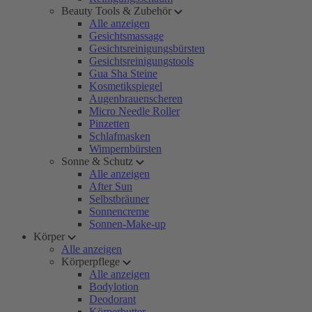
Beauty Tools & Zubehör
Alle anzeigen
Gesichtsmassage
Gesichtsreinigungsbürsten
Gesichtsreinigungstools
Gua Sha Steine
Kosmetikspiegel
Augenbrauenscheren
Micro Needle Roller
Pinzetten
Schlafmasken
Wimpernbürsten
Sonne & Schutz
Alle anzeigen
After Sun
Selbstbräuner
Sonnencreme
Sonnen-Make-up
Körper
Alle anzeigen
Körperpflege
Alle anzeigen
Bodylotion
Deodorant
Körperbutter