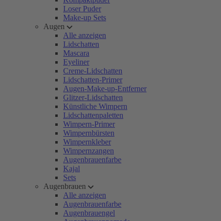
Loser Puder
Make-up Sets
Augen
Alle anzeigen
Lidschatten
Mascara
Eyeliner
Creme-Lidschatten
Lidschatten-Primer
Augen-Make-up-Entferner
Glitzer-Lidschatten
Künstliche Wimpern
Lidschattenpaletten
Wimpern-Primer
Wimpernbürsten
Wimpernkleber
Wimpernzangen
Augenbrauenfarbe
Kajal
Sets
Augenbrauen
Alle anzeigen
Augenbrauenfarbe
Augenbrauengel