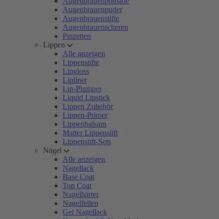
Augenbrauenpomade
Augenbrauenpuder
Augenbrauenstifte
Augenbrauenscheren
Pinzetten
Lippen
Alle anzeigen
Lippenstifte
Lipgloss
Lipliner
Lip-Plumper
Liquid Lipstick
Lippen Zubehör
Lippen-Primer
Lippenbalsam
Matter Lippenstift
Lippenstift-Sets
Nägel
Alle anzeigen
Nagellack
Base Coat
Top Coat
Nagelhärter
Nagelfeilen
Gel Nagellack