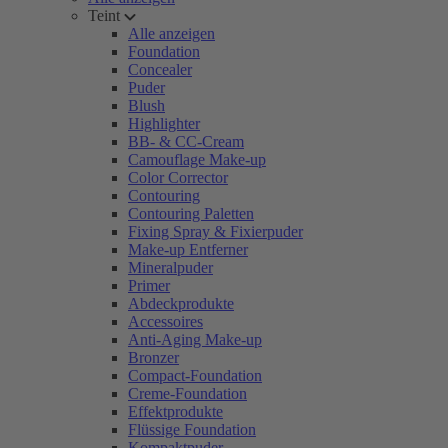
Teint
Alle anzeigen
Foundation
Concealer
Puder
Blush
Highlighter
BB- & CC-Cream
Camouflage Make-up
Color Corrector
Contouring
Contouring Paletten
Fixing Spray & Fixierpuder
Make-up Entferner
Mineralpuder
Primer
Abdeckprodukte
Accessoires
Anti-Aging Make-up
Bronzer
Compact-Foundation
Creme-Foundation
Effektprodukte
Flüssige Foundation
Kompaktpuder