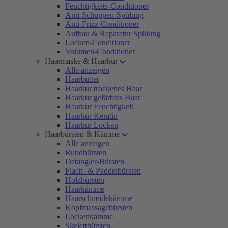
Feuchtigkeits-Conditioner
Anti-Schuppen-Spülung
Anti-Frizz-Conditioner
Aufbau & Reparatur Spülung
Locken-Conditioner
Volumen-Conditioner
Haarmaske & Haarkur
Alle anzeigen
Haarbutter
Haarkur trockenes Haar
Haarkur gefärbtes Haar
Haarkur Feuchtigkeit
Haarkur Keratin
Haarkur Locken
Haarbürsten & Kämme
Alle anzeigen
Rundbürsten
Detangler-Bürsten
Flach- & Paddelbürsten
Holzbürsten
Haarkämme
Haarschneidekämme
Kopfmassagebürsten
Lockenkämme
Skelettbürsten