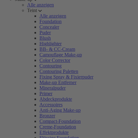
Alle anzeigen
Teint
Alle anzeigen
Foundation
Concealer
Puder
Blush
Highlighter
BB- & CC-Cream
Camouflage Make-up
Color Corrector
Contouring
Contouring Paletten
Fixing Spray & Fixierpuder
Make-up Entferner
Mineralpuder
Primer
Abdeckprodukte
Accessoires
Anti-Aging Make-up
Bronzer
Compact-Foundation
Creme-Foundation
Effektprodukte
Flüssige Foundation