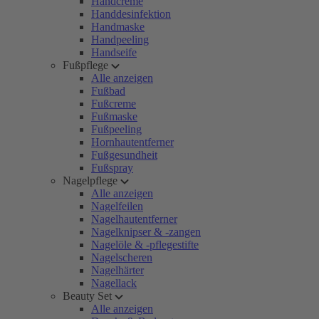
Handcreme
Handdesinfektion
Handmaske
Handpeeling
Handseife
Fußpflege
Alle anzeigen
Fußbad
Fußcreme
Fußmaske
Fußpeeling
Hornhautentferner
Fußgesundheit
Fußspray
Nagelpflege
Alle anzeigen
Nagelfeilen
Nagelhautentferner
Nagelknipser & -zangen
Nagelöle & -pflegestifte
Nagelscheren
Nagelhärter
Nagellack
Beauty Set
Alle anzeigen