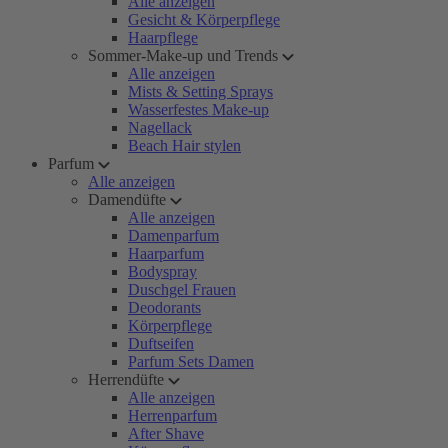
Alle anzeigen
Gesicht & Körperpflege
Haarpflege
Sommer-Make-up und Trends
Alle anzeigen
Mists & Setting Sprays
Wasserfestes Make-up
Nagellack
Beach Hair stylen
Parfum
Alle anzeigen
Damendüfte
Alle anzeigen
Damenparfum
Haarparfum
Bodyspray
Duschgel Frauen
Deodorants
Körperpflege
Duftseifen
Parfum Sets Damen
Herrendüfte
Alle anzeigen
Herrenparfum
After Shave