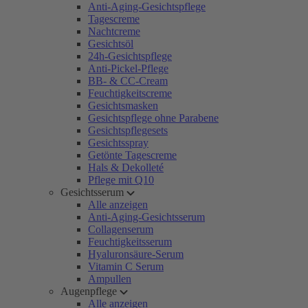
Anti-Aging-Gesichtspflege
Tagescreme
Nachtcreme
Gesichtsöl
24h-Gesichtspflege
Anti-Pickel-Pflege
BB- & CC-Cream
Feuchtigkeitscreme
Gesichtsmasken
Gesichtspflege ohne Parabene
Gesichtspflegesets
Gesichtsspray
Getönte Tagescreme
Hals & Dekolleté
Pflege mit Q10
Gesichtsserum
Alle anzeigen
Anti-Aging-Gesichtsserum
Collagenserum
Feuchtigkeitsserum
Hyaluronsäure-Serum
Vitamin C Serum
Ampullen
Augenpflege
Alle anzeigen