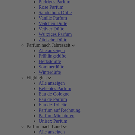
Pudriges Parfum
Rose Parfum
Sandelholz Düfte
Vanille Parfum
Veilchen Düfte
Vetiver Düfte
Würziges Parfum
Zitrische Düfte
Parfum nach Jahreszeit
Alle anzeigen
Frühlingsdüfte
Herbstdüfte
Sommerdüfte
Winterdüfte
Highlights
Alle anzeigen
Beliebtes Parfum
Eau de Cologne
Eau de Parfum
Eau de Toilette
Parfum auf Rechnung
Parfum Miniaturen
Unisex Parfum
Parfum nach Land
Alle anzeigen