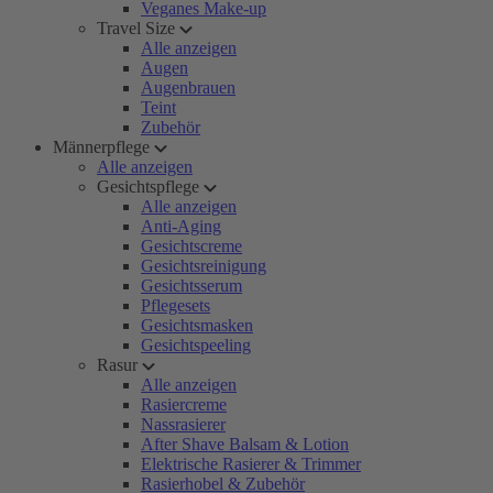
Veganes Make-up
Travel Size
Alle anzeigen
Augen
Augenbrauen
Teint
Zubehör
Männerpflege
Alle anzeigen
Gesichtspflege
Alle anzeigen
Anti-Aging
Gesichtscreme
Gesichtsreinigung
Gesichtsserum
Pflegesets
Gesichtsmasken
Gesichtspeeling
Rasur
Alle anzeigen
Rasiercreme
Nassrasierer
After Shave Balsam & Lotion
Elektrische Rasierer & Trimmer
Rasierhobel & Zubehör