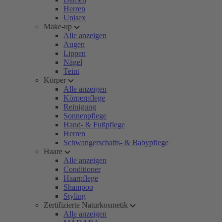
Herren
Unisex
Make-up
Alle anzeigen
Augen
Lippen
Nägel
Teint
Körper
Alle anzeigen
Körperpflege
Reinigung
Sonnenpflege
Hand- & Fußpflege
Herren
Schwangerschafts- & Babypflege
Haare
Alle anzeigen
Conditioner
Haarpflege
Shampoo
Styling
Zertifizierte Naturkosmetik
Alle anzeigen