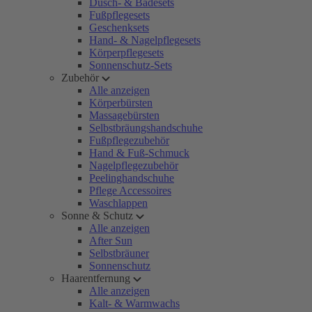
Dusch- & Badesets
Fußpflegesets
Geschenksets
Hand- & Nagelpflegesets
Körperpflegesets
Sonnenschutz-Sets
Zubehör
Alle anzeigen
Körperbürsten
Massagebürsten
Selbstbräungshandschuhe
Fußpflegezubehör
Hand & Fuß-Schmuck
Nagelpflegezubehör
Peelinghandschuhe
Pflege Accessoires
Waschlappen
Sonne & Schutz
Alle anzeigen
After Sun
Selbstbräuner
Sonnenschutz
Haarentfernung
Alle anzeigen
Kalt- & Warmwachs