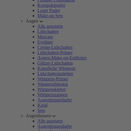
Kompaktpuder
Loser Puder
Make-up Sets
Augen
Alle anzeigen
Lidschatten
Mascara
Eyeliner
Creme-Lidschatten
Lidschatten-Primer
Augen-Make-up-Entferner
Glitzer-Lidschatten
Künstliche Wimpern
Lidschattenpaletten
Wimpern-Primer
Wimpernbürsten
Wimpernkleber
Wimpernzangen
Augenbrauenfarbe
Kajal
Sets
Augenbrauen
Alle anzeigen
Augenbrauenfarbe