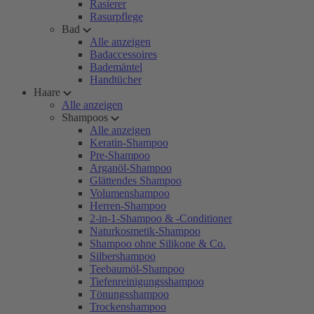
Rasierer
Rasurpflege
Bad
Alle anzeigen
Badaccessoires
Bademäntel
Handtücher
Haare
Alle anzeigen
Shampoos
Alle anzeigen
Keratin-Shampoo
Pre-Shampoo
Arganöl-Shampoo
Glättendes Shampoo
Volumenshampoo
Herren-Shampoo
2-in-1-Shampoo & -Conditioner
Naturkosmetik-Shampoo
Shampoo ohne Silikone & Co.
Silbershampoo
Teebaumöl-Shampoo
Tiefenreinigungsshampoo
Tönungsshampoo
Trockenshampoo