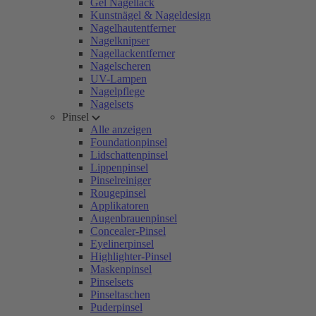
Gel Nagellack
Kunstnägel & Nageldesign
Nagelhautentferner
Nagelknipser
Nagellackentferner
Nagelscheren
UV-Lampen
Nagelpflege
Nagelsets
Pinsel
Alle anzeigen
Foundationpinsel
Lidschattenpinsel
Lippenpinsel
Pinselreiniger
Rougepinsel
Applikatoren
Augenbrauenpinsel
Concealer-Pinsel
Eyelinerpinsel
Highlighter-Pinsel
Maskenpinsel
Pinselsets
Pinseltaschen
Puderpinsel