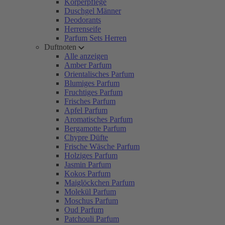
Körperpflege
Duschgel Männer
Deodorants
Herrenseife
Parfum Sets Herren
Duftnoten
Alle anzeigen
Amber Parfum
Orientalisches Parfum
Blumiges Parfum
Fruchtiges Parfum
Frisches Parfum
Apfel Parfum
Aromatisches Parfum
Bergamotte Parfum
Chypre Düfte
Frische Wäsche Parfum
Holziges Parfum
Jasmin Parfum
Kokos Parfum
Maiglöckchen Parfum
Molekül Parfum
Moschus Parfum
Oud Parfum
Patchouli Parfum