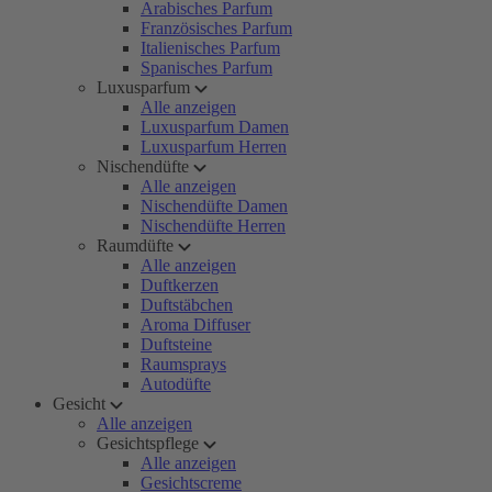
Arabisches Parfum
Französisches Parfum
Italienisches Parfum
Spanisches Parfum
Luxusparfum
Alle anzeigen
Luxusparfum Damen
Luxusparfum Herren
Nischendüfte
Alle anzeigen
Nischendüfte Damen
Nischendüfte Herren
Raumdüfte
Alle anzeigen
Duftkerzen
Duftstäbchen
Aroma Diffuser
Duftsteine
Raumsprays
Autodüfte
Gesicht
Alle anzeigen
Gesichtspflege
Alle anzeigen
Gesichtscreme