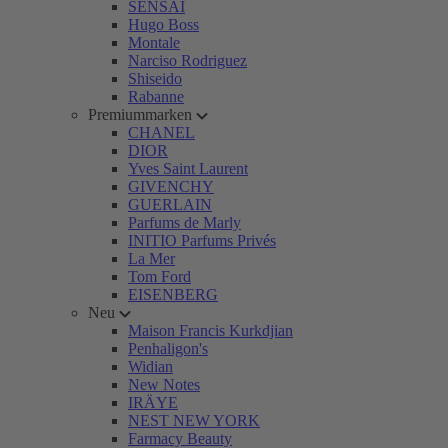
SENSAI
Hugo Boss
Montale
Narciso Rodriguez
Shiseido
Rabanne
Premiummarken
CHANEL
DIOR
Yves Saint Laurent
GIVENCHY
GUERLAIN
Parfums de Marly
INITIO Parfums Privés
La Mer
Tom Ford
EISENBERG
Neu
Maison Francis Kurkdjian
Penhaligon's
Widian
New Notes
IRÄYE
NEST NEW YORK
Farmacy Beauty