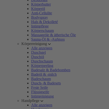
Körperbutter
Körperöl
Anti-Cellulite
Bodyspray
Hals & Dekolleté
Intimpflege
Körperschaum
Massageöle & ätherische Öle
Sauna-Öl & -Aufguss
Körperreinigung
Alle anzeigen
Duschgel
Duschöl
Duschschaum
Körperpeeling
Badesalz & Badebomben
Badeöl & -milch
Badeschaum
Dusch- & Badesets
Feste Seife
Flüssigseife
Intimreinigung
Handpflege
Alle anzeigen