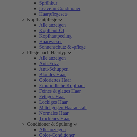
Sprühkur
Leave-in Conditioner
Haarpflegesets
Kopfhautpflege
Alle anzeigen
Kopfhaut-Öl
Kopfhautpeeling
Haarwasser
Sonnenschutz & -pflege
Pflege nach Haartyp
Alle anzeigen
Anti-Frizz
Anti-Schuppen
Blondes Haar
Coloriertes Haar
Empfindliche Kopfhaut
Feines & glattes Haar
Fettiges Haar
Lockiges Haar
Mittel gegen Haarausfall
Normales Haar
Trockenes Haar
Conditioner & Spülung
Alle anzeigen
Color-Conditioner