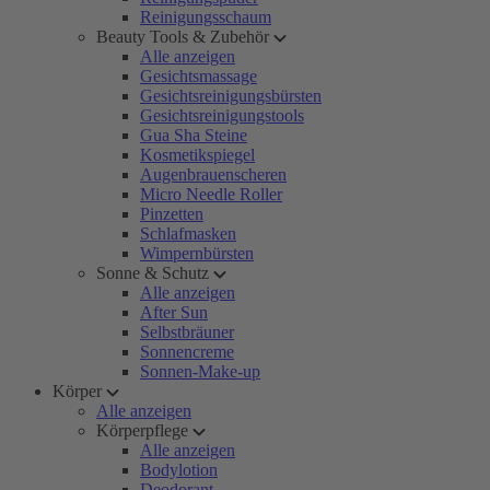
Reinigungsschaum
Beauty Tools & Zubehör
Alle anzeigen
Gesichtsmassage
Gesichtsreinigungsbürsten
Gesichtsreinigungstools
Gua Sha Steine
Kosmetikspiegel
Augenbrauenscheren
Micro Needle Roller
Pinzetten
Schlafmasken
Wimpernbürsten
Sonne & Schutz
Alle anzeigen
After Sun
Selbstbräuner
Sonnencreme
Sonnen-Make-up
Körper
Alle anzeigen
Körperpflege
Alle anzeigen
Bodylotion
Deodorant