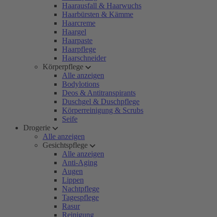
Haarausfall & Haarwuchs
Haarbürsten & Kämme
Haarcreme
Haargel
Haarpaste
Haarpflege
Haarschneider
Körperpflege
Alle anzeigen
Bodylotions
Deos & Antitranspirants
Duschgel & Duschpflege
Körperreinigung & Scrubs
Seife
Drogerie
Alle anzeigen
Gesichtspflege
Alle anzeigen
Anti-Aging
Augen
Lippen
Nachtpflege
Tagespflege
Rasur
Reinigung