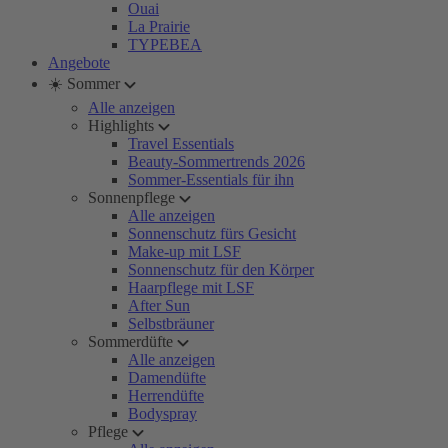
Ouai
La Prairie
TYPEBEA
Angebote
☀️ Sommer
Alle anzeigen
Highlights
Travel Essentials
Beauty-Sommertrends 2026
Sommer-Essentials für ihn
Sonnenpflege
Alle anzeigen
Sonnenschutz fürs Gesicht
Make-up mit LSF
Sonnenschutz für den Körper
Haarpflege mit LSF
After Sun
Selbstbräuner
Sommerdüfte
Alle anzeigen
Damendüfte
Herrendüfte
Bodyspray
Pflege