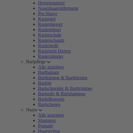
Herrenrasierer
Nasenhaarentfernung
Pre-Shave
Rasiergel
Rasiermesser
Rasierpinsel
Rasierschale
Rasierschaum
Rasierseife
Rasiersets Herren
Rasierständer
Bartpflege
Alle anzeigen
Bartbalsam
Bartkämme & Bartbürsten
Bartöle
Bartschneider & Barttrimmer
Bartseife & Bartshampoo
Bartpflegesets
Bartscheren
Haare
Alle anzeigen
Shampoo
Pomade
Haarstyling