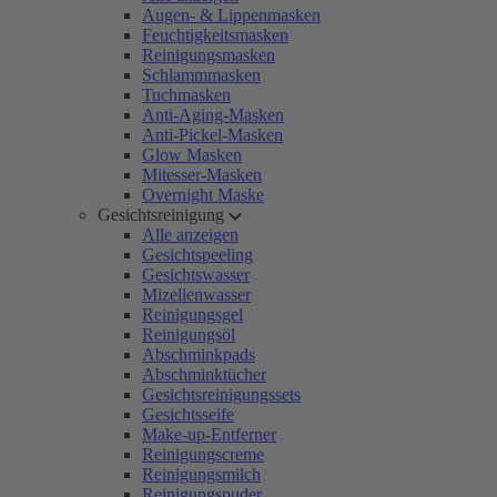
Augen- & Lippenmasken
Feuchtigkeitsmasken
Reinigungsmasken
Schlammmasken
Tuchmasken
Anti-Aging-Masken
Anti-Pickel-Masken
Glow Masken
Mitesser-Masken
Overnight Maske
Gesichtsreinigung
Alle anzeigen
Gesichtspeeling
Gesichtswasser
Mizellenwasser
Reinigungsgel
Reinigungsöl
Abschminkpads
Abschminktücher
Gesichtsreinigungssets
Gesichtsseife
Make-up-Entferner
Reinigungscreme
Reinigungsmilch
Reinigungspuder