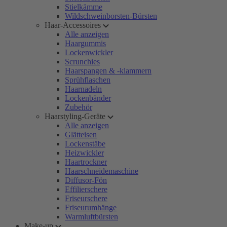
Stielkämme
Wildschweinborsten-Bürsten
Haar-Accessoires
Alle anzeigen
Haargummis
Lockenwickler
Scrunchies
Haarspangen & -klammern
Sprühflaschen
Haarnadeln
Lockenbänder
Zubehör
Haarstyling-Geräte
Alle anzeigen
Glätteisen
Lockenstäbe
Heizwickler
Haartrockner
Haarschneidemaschine
Diffusor-Fön
Effilierschere
Friseurschere
Friseurumhänge
Warmluftbürsten
Make-up