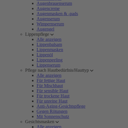
Augenbrauenserum
Augencreme
Augenmasken & -pads
Augenserum
Wimpernserum
Augengel
Lippenpflege
Alle anzeigen
Lippenbalsam
Lippenmasken
Lippenöl
Lippenpeeling
Lippenserum
Pflege nach Hautbedürfnis/Hauttyp
Alle anzeigen
Für fettige Haut
Für Mischhaut
Für sensible Haut
Für trockene Haut
Für unreine Haut
Anti-Aging-Gesichtspflege
Gegen Rötungen
Mit Sonnenschutz
Gesichtsmasken
Alle anzeigen