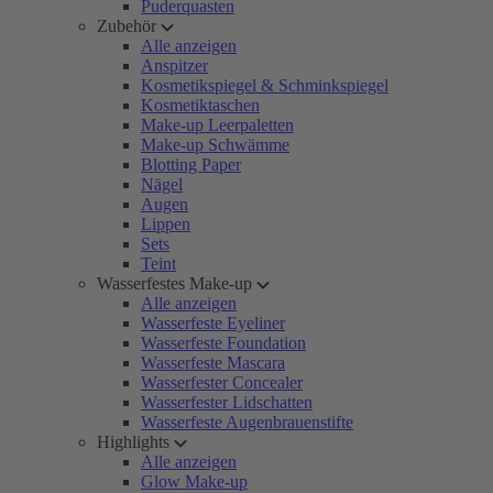
Puderquasten
Zubehör
Alle anzeigen
Anspitzer
Kosmetikspiegel & Schminkspiegel
Kosmetiktaschen
Make-up Leerpaletten
Make-up Schwämme
Blotting Paper
Nägel
Augen
Lippen
Sets
Teint
Wasserfestes Make-up
Alle anzeigen
Wasserfeste Eyeliner
Wasserfeste Foundation
Wasserfeste Mascara
Wasserfester Concealer
Wasserfester Lidschatten
Wasserfeste Augenbrauenstifte
Highlights
Alle anzeigen
Glow Make-up