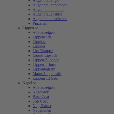
Augenbrauengel
Augenbrauenpomade
Augenbrauenpuder
Augenbrauenstifte
Augenbrauenscheren
Pinzetten
Lippen
Alle anzeigen
Lippenstifte
Lipgloss
Lipliner
Lip-Plumper
Liquid Lipstick
Lippen Zubehör
Lippen-Primer
Lippenbalsam
Matter Lippenstift
Lippenstift-Sets
Nägel
Alle anzeigen
Nagellack
Base Coat
Top Coat
Nagelhärter
Nagelfeilen