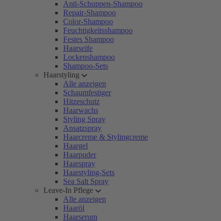
Anti-Schuppen-Shampoo
Repair-Shampoo
Color-Shampoo
Feuchtigkeitsshampoo
Festes Shampoo
Haarseife
Lockenshampoo
Shampoo-Sets
Haarstyling
Alle anzeigen
Schaumfestiger
Hitzeschutz
Haarwachs
Styling Spray
Ansatzspray
Haarcreme & Stylingcreme
Haargel
Haarpuder
Haarspray
Haarstyling-Sets
Sea Salt Spray
Leave-In Pflege
Alle anzeigen
Haaröl
Haarserum