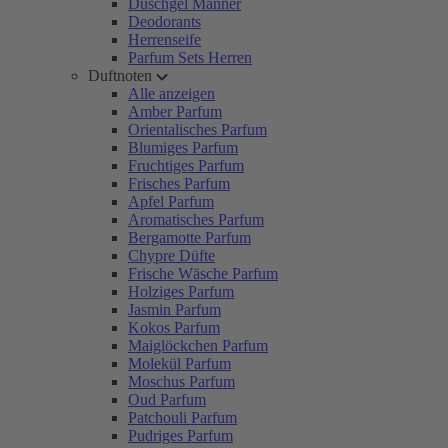
Duschgel Männer
Deodorants
Herrenseife
Parfum Sets Herren
Duftnoten
Alle anzeigen
Amber Parfum
Orientalisches Parfum
Blumiges Parfum
Fruchtiges Parfum
Frisches Parfum
Apfel Parfum
Aromatisches Parfum
Bergamotte Parfum
Chypre Düfte
Frische Wäsche Parfum
Holziges Parfum
Jasmin Parfum
Kokos Parfum
Maiglöckchen Parfum
Molekül Parfum
Moschus Parfum
Oud Parfum
Patchouli Parfum
Pudriges Parfum