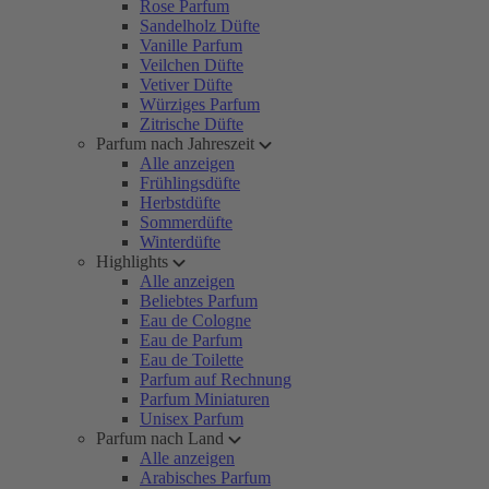
Rose Parfum
Sandelholz Düfte
Vanille Parfum
Veilchen Düfte
Vetiver Düfte
Würziges Parfum
Zitrische Düfte
Parfum nach Jahreszeit
Alle anzeigen
Frühlingsdüfte
Herbstdüfte
Sommerdüfte
Winterdüfte
Highlights
Alle anzeigen
Beliebtes Parfum
Eau de Cologne
Eau de Parfum
Eau de Toilette
Parfum auf Rechnung
Parfum Miniaturen
Unisex Parfum
Parfum nach Land
Alle anzeigen
Arabisches Parfum