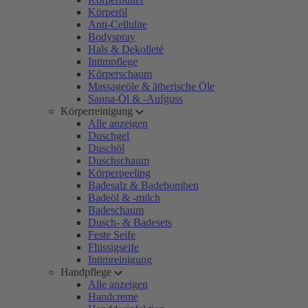
Körperöl
Anti-Cellulite
Bodyspray
Hals & Dekolleté
Intimpflege
Körperschaum
Massageöle & ätherische Öle
Sauna-Öl & -Aufguss
Körperreinigung
Alle anzeigen
Duschgel
Duschöl
Duschschaum
Körperpeeling
Badesalz & Badebomben
Badeöl & -milch
Badeschaum
Dusch- & Badesets
Feste Seife
Flüssigseife
Intimreinigung
Handpflege
Alle anzeigen
Handcreme