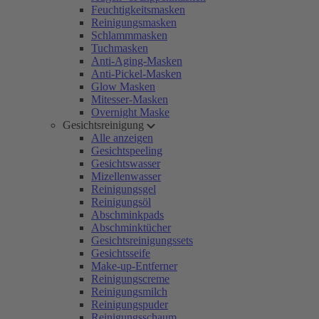
Feuchtigkeitsmasken
Reinigungsmasken
Schlammmasken
Tuchmasken
Anti-Aging-Masken
Anti-Pickel-Masken
Glow Masken
Mitesser-Masken
Overnight Maske
Gesichtsreinigung
Alle anzeigen
Gesichtspeeling
Gesichtswasser
Mizellenwasser
Reinigungsgel
Reinigungsöl
Abschminkpads
Abschminktücher
Gesichtsreinigungssets
Gesichtsseife
Make-up-Entferner
Reinigungscreme
Reinigungsmilch
Reinigungspuder
Reinigungsschaum