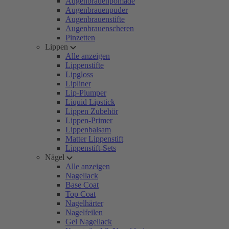
Augenbrauenpomade
Augenbrauenpuder
Augenbrauenstifte
Augenbrauenscheren
Pinzetten
Lippen
Alle anzeigen
Lippenstifte
Lipgloss
Lipliner
Lip-Plumper
Liquid Lipstick
Lippen Zubehör
Lippen-Primer
Lippenbalsam
Matter Lippenstift
Lippenstift-Sets
Nägel
Alle anzeigen
Nagellack
Base Coat
Top Coat
Nagelhärter
Nagelfeilen
Gel Nagellack