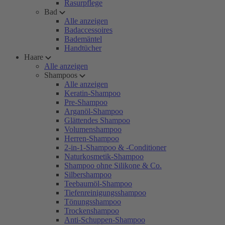
Rasurpflege
Bad
Alle anzeigen
Badaccessoires
Bademäntel
Handtücher
Haare
Alle anzeigen
Shampoos
Alle anzeigen
Keratin-Shampoo
Pre-Shampoo
Arganöl-Shampoo
Glättendes Shampoo
Volumenshampoo
Herren-Shampoo
2-in-1-Shampoo & -Conditioner
Naturkosmetik-Shampoo
Shampoo ohne Silikone & Co.
Silbershampoo
Teebaumöl-Shampoo
Tiefenreinigungsshampoo
Tönungsshampoo
Trockenshampoo
Anti-Schuppen-Shampoo