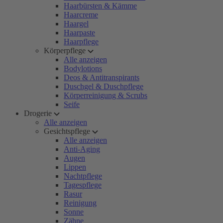
Haarbürsten & Kämme
Haarcreme
Haargel
Haarpaste
Haarpflege
Körperpflege
Alle anzeigen
Bodylotions
Deos & Antitranspirants
Duschgel & Duschpflege
Körperreinigung & Scrubs
Seife
Drogerie
Alle anzeigen
Gesichtspflege
Alle anzeigen
Anti-Aging
Augen
Lippen
Nachtpflege
Tagespflege
Rasur
Reinigung
Sonne
Zähne