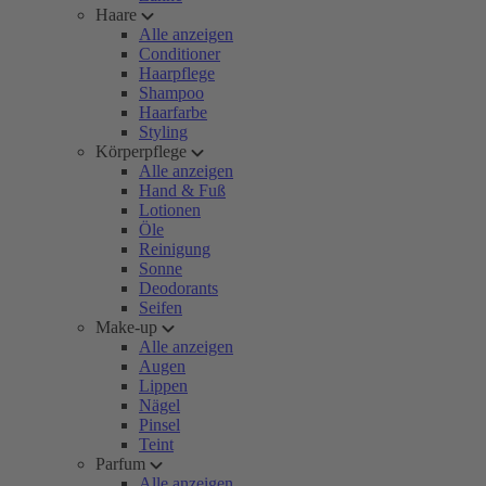
Haare
Alle anzeigen
Conditioner
Haarpflege
Shampoo
Haarfarbe
Styling
Körperpflege
Alle anzeigen
Hand & Fuß
Lotionen
Öle
Reinigung
Sonne
Deodorants
Seifen
Make-up
Alle anzeigen
Augen
Lippen
Nägel
Pinsel
Teint
Parfum
Alle anzeigen