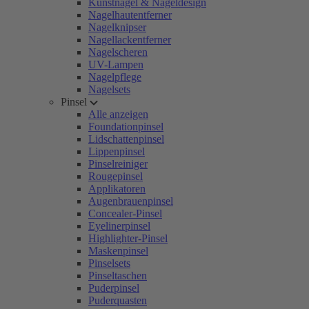
Kunstnägel & Nageldesign
Nagelhautentferner
Nagelknipser
Nagellackentferner
Nagelscheren
UV-Lampen
Nagelpflege
Nagelsets
Pinsel
Alle anzeigen
Foundationpinsel
Lidschattenpinsel
Lippenpinsel
Pinselreiniger
Rougepinsel
Applikatoren
Augenbrauenpinsel
Concealer-Pinsel
Eyelinerpinsel
Highlighter-Pinsel
Maskenpinsel
Pinselsets
Pinseltaschen
Puderpinsel
Puderquasten