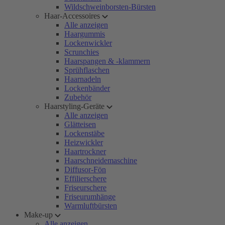
Wildschweinborsten-Bürsten
Haar-Accessoires
Alle anzeigen
Haargummis
Lockenwickler
Scrunchies
Haarspangen & -klammern
Sprühflaschen
Haarnadeln
Lockenbänder
Zubehör
Haarstyling-Geräte
Alle anzeigen
Glätteisen
Lockenstäbe
Heizwickler
Haartrockner
Haarschneidemaschine
Diffusor-Fön
Effilierschere
Friseurschere
Friseurumhänge
Warmluftbürsten
Make-up
Alle anzeigen