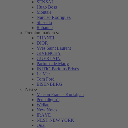
SENSAI
Hugo Boss
Montale
Narciso Rodriguez
Shiseido
Rabanne
Premiummarken
CHANEL
DIOR
Yves Saint Laurent
GIVENCHY
GUERLAIN
Parfums de Marly
INITIO Parfums Privés
La Mer
Tom Ford
EISENBERG
Neu
Maison Francis Kurkdjian
Penhaligon's
Widian
New Notes
IRÄYE
NEST NEW YORK
Ouai