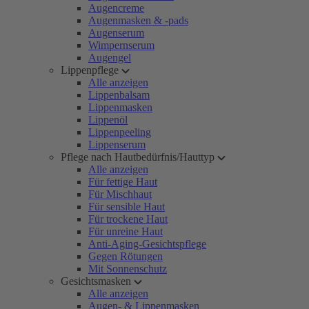
Augencreme
Augenmasken & -pads
Augenserum
Wimpernserum
Augengel
Lippenpflege
Alle anzeigen
Lippenbalsam
Lippenmasken
Lippenöl
Lippenpeeling
Lippenserum
Pflege nach Hautbedürfnis/Hauttyp
Alle anzeigen
Für fettige Haut
Für Mischhaut
Für sensible Haut
Für trockene Haut
Für unreine Haut
Anti-Aging-Gesichtspflege
Gegen Rötungen
Mit Sonnenschutz
Gesichtsmasken
Alle anzeigen
Augen- & Lippenmasken