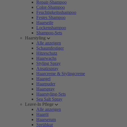
Repair-Shampoo
Color-Shampoo
Feuchtigkeitsshampoo
Festes Shampoo
Haarseife
Lockenshampoo
Shampoo-Sets
Haarstyling
Alle anzeigen
Schaumfestiger
Hitzeschutz
Haarwachs
Styling Spray
Ansatzspray
Haarcreme & Stylingcreme
Haargel
Haarpuder
Haarspray
Haarstyling-Sets
Sea Salt Spray
Leave-In Pflege
Alle anzeigen
Haaröl
Haarserum
Sprühkur