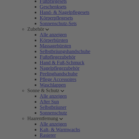
Fußpflegesets
Geschenksets
Hand- & Nagelpflegesets
Körperpflegesets
Sonnenschutz-Sets
Zubehör
Alle anzeigen
Körperbürsten
Massagebürsten
Selbstbräungshandschuhe
Fußpflegezubehör
Hand & Fuß-Schmuck
Nagelpflegezubehör
Peelinghandschuhe
Pflege Accessoires
Waschlappen
Sonne & Schutz
Alle anzeigen
After Sun
Selbstbräuner
Sonnenschutz
Haarentfernung
Alle anzeigen
Kalt- & Warmwachs
Rasierer