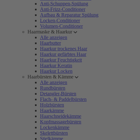
Anti-Schuppen-Spülung
Anti-Frizz-Conditioner
Aufbau & Reparatur Spülung
Locken-Conditioner
Volumen-Conditioner
Haarmaske & Haarkur
Alle anzeigen
Haarbutter
Haarkur trockenes Haar
Haarkur gefärbtes Haar
Haarkur Feuchtigkeit
Haarkur Keratin
Haarkur Locken
Haarbürsten & Kämme
Alle anzeigen
Rundbürsten
Detangler-Bürsten
Flach- & Paddelbürsten
Holzbürsten
Haarkämme
Haarschneidekämme
Kopfmassagebürsten
Lockenkämme
Skelettbürsten
Stielkämme