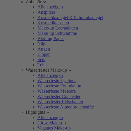
Zubehör
Alle anzeigen
Anspitzer
Kosmetikspiegel & Schminkspiegel
Kosmetiktaschen
Make-up Leerpaletten
Make-up Schwämme
Blotting Paper
Nägel
Augen
Lippen
Sets
Teint
Wasserfestes Make-up
Alle anzeigen
Wasserfeste Eyeliner
Wasserfeste Foundation
Wasserfeste Mascara
Wasserfester Concealer
Wasserfester Lidschatten
Wasserfeste Augenbrauenstifte
Highlights
Alle anzeigen
Glow Make-up
Veganes Make-up