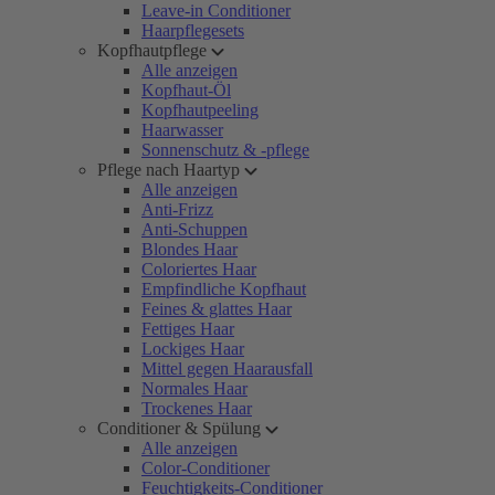
Leave-in Conditioner
Haarpflegesets
Kopfhautpflege
Alle anzeigen
Kopfhaut-Öl
Kopfhautpeeling
Haarwasser
Sonnenschutz & -pflege
Pflege nach Haartyp
Alle anzeigen
Anti-Frizz
Anti-Schuppen
Blondes Haar
Coloriertes Haar
Empfindliche Kopfhaut
Feines & glattes Haar
Fettiges Haar
Lockiges Haar
Mittel gegen Haarausfall
Normales Haar
Trockenes Haar
Conditioner & Spülung
Alle anzeigen
Color-Conditioner
Feuchtigkeits-Conditioner