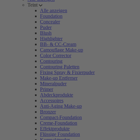
Teint
Alle anzeigen
Foundation
Concealer
Puder
Blush
Highlighter
BB- & CC-Cream
Camouflage Make-up
Color Corrector
Contouring
Contouring Paletten
Fixing Spray & Fixierpuder
Make-up Entferner
Mineralpuder
Primer
Abdeckprodukte
Accessoires
Anti-Aging Make-up
Bronzer
Compact-Foundation
Creme-Foundation
Effektprodukte
Flüssige Foundation
Kompaktpuder