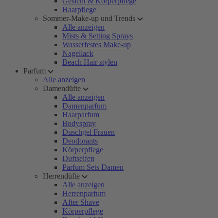
Gesicht & Körperpflege
Haarpflege
Sommer-Make-up und Trends
Alle anzeigen
Mists & Setting Sprays
Wasserfestes Make-up
Nagellack
Beach Hair stylen
Parfum
Alle anzeigen
Damendüfte
Alle anzeigen
Damenparfum
Haarparfum
Bodyspray
Duschgel Frauen
Deodorants
Körperpflege
Duftseifen
Parfum Sets Damen
Herrendüfte
Alle anzeigen
Herrenparfum
After Shave
Körperpflege