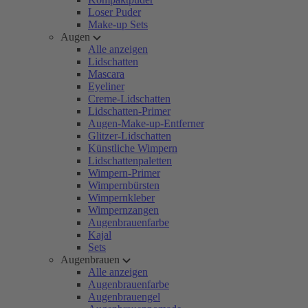
Loser Puder
Make-up Sets
Augen
Alle anzeigen
Lidschatten
Mascara
Eyeliner
Creme-Lidschatten
Lidschatten-Primer
Augen-Make-up-Entferner
Glitzer-Lidschatten
Künstliche Wimpern
Lidschattenpaletten
Wimpern-Primer
Wimpernbürsten
Wimpernkleber
Wimpernzangen
Augenbrauenfarbe
Kajal
Sets
Augenbrauen
Alle anzeigen
Augenbrauenfarbe
Augenbrauengel