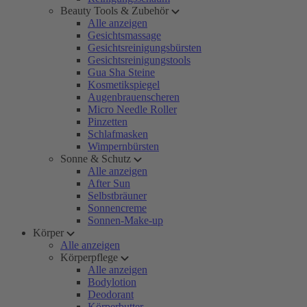
Beauty Tools & Zubehör
Alle anzeigen
Gesichtsmassage
Gesichtsreinigungsbürsten
Gesichtsreinigungstools
Gua Sha Steine
Kosmetikspiegel
Augenbrauenscheren
Micro Needle Roller
Pinzetten
Schlafmasken
Wimpernbürsten
Sonne & Schutz
Alle anzeigen
After Sun
Selbstbräuner
Sonnencreme
Sonnen-Make-up
Körper
Alle anzeigen
Körperpflege
Alle anzeigen
Bodylotion
Deodorant
Körperbutter