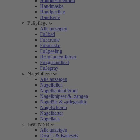
Handdesinfektion
Handmaske
Handpeeling
Handseife
Fußpflege
Alle anzeigen
Fußbad
Fußcreme
Fußmaske
Fußpeeling
Hornhautentferner
Fußgesundheit
Fußspray
Nagelpflege
Alle anzeigen
Nagelfeilen
Nagelhautentferner
Nagelknipser & -zangen
Nagelöle & -pflegestifte
Nagelscheren
Nagelhärter
Nagellack
Beauty Set
Alle anzeigen
Dusch- & Badesets