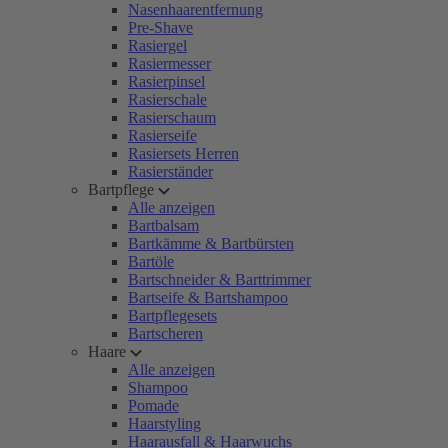
Nasenhaarentfernung
Pre-Shave
Rasiergel
Rasiermesser
Rasierpinsel
Rasierschale
Rasierschaum
Rasierseife
Rasiersets Herren
Rasierständer
Bartpflege
Alle anzeigen
Bartbalsam
Bartkämme & Bartbürsten
Bartöle
Bartschneider & Barttrimmer
Bartseife & Bartshampoo
Bartpflegesets
Bartscheren
Haare
Alle anzeigen
Shampoo
Pomade
Haarstyling
Haarausfall & Haarwuchs