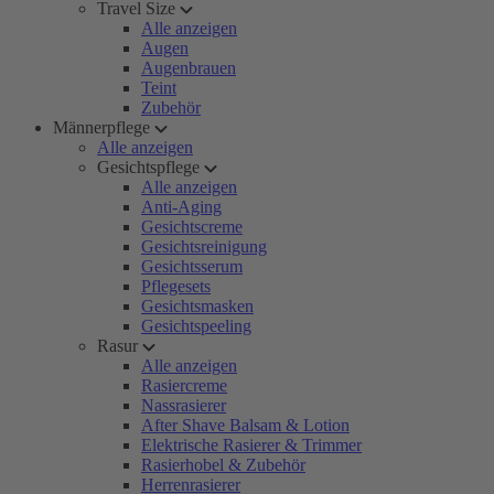
Travel Size
Alle anzeigen
Augen
Augenbrauen
Teint
Zubehör
Männerpflege
Alle anzeigen
Gesichtspflege
Alle anzeigen
Anti-Aging
Gesichtscreme
Gesichtsreinigung
Gesichtsserum
Pflegesets
Gesichtsmasken
Gesichtspeeling
Rasur
Alle anzeigen
Rasiercreme
Nassrasierer
After Shave Balsam & Lotion
Elektrische Rasierer & Trimmer
Rasierhobel & Zubehör
Herrenrasierer