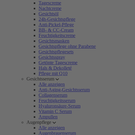
Tagescreme
Nachtcreme
Gesichtsöl
24h-Gesichtspflege
Anti-Pickel-Pflege
BB- & CC-Cream
Feuchtigkeitscreme
Gesichtsmasken
Gesichtspflege ohne Parabene
Gesichtspflegesets
Gesichtsspray
Getönte Tagescreme
Hals & Dekolleté
Pflege mit Q10
Gesichtsserum
Alle anzeigen
Anti-Aging-Gesichtsserum
Collagenserum
Feuchtigkeitsserum
Hyaluronsäure-Serum
Vitamin C Serum
Ampullen
Augenpflege
Alle anzeigen
Augenbrauenserum