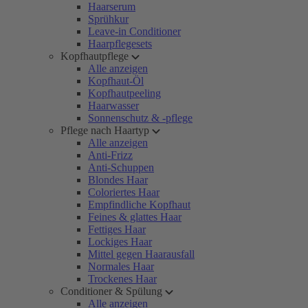
Haarserum
Sprühkur
Leave-in Conditioner
Haarpflegesets
Kopfhautpflege
Alle anzeigen
Kopfhaut-Öl
Kopfhautpeeling
Haarwasser
Sonnenschutz & -pflege
Pflege nach Haartyp
Alle anzeigen
Anti-Frizz
Anti-Schuppen
Blondes Haar
Coloriertes Haar
Empfindliche Kopfhaut
Feines & glattes Haar
Fettiges Haar
Lockiges Haar
Mittel gegen Haarausfall
Normales Haar
Trockenes Haar
Conditioner & Spülung
Alle anzeigen