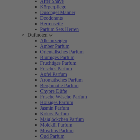
After Shave
Körperpflege
Duschgel Männer
Deodorants
Herrenseife
Parfum Sets Herren
Duftnoten
Alle anzeigen
Amber Parfum
Orientalisches Parfum
Blumiges Parfum
Fruchtiges Parfum
Frisches Parfum
Apfel Parfum
Aromatisches Parfum
Bergamotte Parfum
Chypre Düfte
Frische Wäsche Parfum
Holziges Parfum
Jasmin Parfum
Kokos Parfum
Maiglöckchen Parfum
Molekül Parfum
Moschus Parfum
Oud Parfum