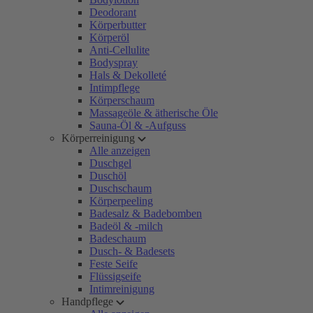
Deodorant
Körperbutter
Körperöl
Anti-Cellulite
Bodyspray
Hals & Dekolleté
Intimpflege
Körperschaum
Massageöle & ätherische Öle
Sauna-Öl & -Aufguss
Körperreinigung
Alle anzeigen
Duschgel
Duschöl
Duschschaum
Körperpeeling
Badesalz & Badebomben
Badeöl & -milch
Badeschaum
Dusch- & Badesets
Feste Seife
Flüssigseife
Intimreinigung
Handpflege