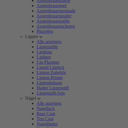
Augenbrauenfarbe
Augenbrauengel
Augenbrauenpomade
Augenbrauenpuder
Augenbrauenstifte
Augenbrauenscheren
Pinzetten
Lippen
Alle anzeigen
Lippenstifte
Lipgloss
Lipliner
Lip-Plumper
Liquid Lipstick
Lippen Zubehör
Lippen-Primer
Lippenbalsam
Matter Lippenstift
Lippenstift-Sets
Nägel
Alle anzeigen
Nagellack
Base Coat
Top Coat
Nagelhärter