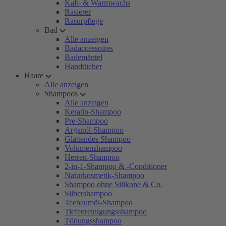
Kalt- & Warmwachs
Rasierer
Rasurpflege
Bad
Alle anzeigen
Badaccessoires
Bademäntel
Handtücher
Haare
Alle anzeigen
Shampoos
Alle anzeigen
Keratin-Shampoo
Pre-Shampoo
Arganöl-Shampoo
Glättendes Shampoo
Volumenshampoo
Herren-Shampoo
2-in-1-Shampoo & -Conditioner
Naturkosmetik-Shampoo
Shampoo ohne Silikone & Co.
Silbershampoo
Teebaumöl-Shampoo
Tiefenreinigungsshampoo
Tönungsshampoo