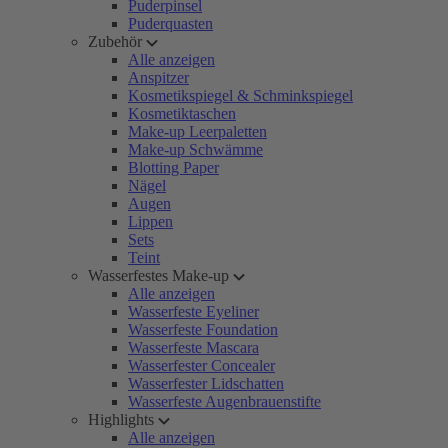
Puderpinsel
Puderquasten
Zubehör
Alle anzeigen
Anspitzer
Kosmetikspiegel & Schminkspiegel
Kosmetiktaschen
Make-up Leerpaletten
Make-up Schwämme
Blotting Paper
Nägel
Augen
Lippen
Sets
Teint
Wasserfestes Make-up
Alle anzeigen
Wasserfeste Eyeliner
Wasserfeste Foundation
Wasserfeste Mascara
Wasserfester Concealer
Wasserfester Lidschatten
Wasserfeste Augenbrauenstifte
Highlights
Alle anzeigen