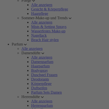
Pflege
Alle anzeigen
Gesicht & Körperpflege
Haarpflege
Sommer-Make-up und Trends
Alle anzeigen
Mists & Setting Sprays
Wasserfestes Make-up
Nagellack
Beach Hair stylen
Parfum
Alle anzeigen
Damendüfte
Alle anzeigen
Damenparfum
Haarparfum
Bodyspray
Duschgel Frauen
Deodorants
Körperpflege
Duftseifen
Parfum Sets Damen
Herrendüfte
Alle anzeigen
Herrenparfum