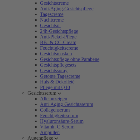
Gesichtscreme
Anti-Aging-Gesichtspflege
Tagescreme
Nachtcreme
Gesichtsöl
24h-Gesichtspflege
Anti-Pickel-Pflege
BB- & CC-Cream
Feuchtigkeitscreme
Gesichtsmasken
Gesichtspflege ohne Parabene
Gesichtspflegesets
Gesichtsspray
Getönte Tagescreme
Hals & Dekolleté
Pflege mit Q10
Gesichtsserum
Alle anzeigen
Anti-Aging-Gesichtsserum
Collagenserum
Feuchtigkeitsserum
Hyaluronsäure-Serum
Vitamin C Serum
Ampullen
Augenpflege