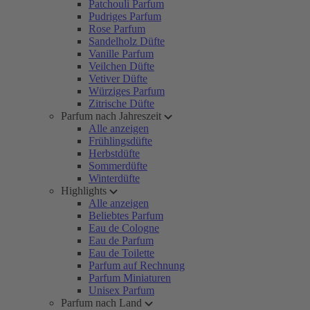
Patchouli Parfum
Pudriges Parfum
Rose Parfum
Sandelholz Düfte
Vanille Parfum
Veilchen Düfte
Vetiver Düfte
Würziges Parfum
Zitrische Düfte
Parfum nach Jahreszeit
Alle anzeigen
Frühlingsdüfte
Herbstdüfte
Sommerdüfte
Winterdüfte
Highlights
Alle anzeigen
Beliebtes Parfum
Eau de Cologne
Eau de Parfum
Eau de Toilette
Parfum auf Rechnung
Parfum Miniaturen
Unisex Parfum
Parfum nach Land