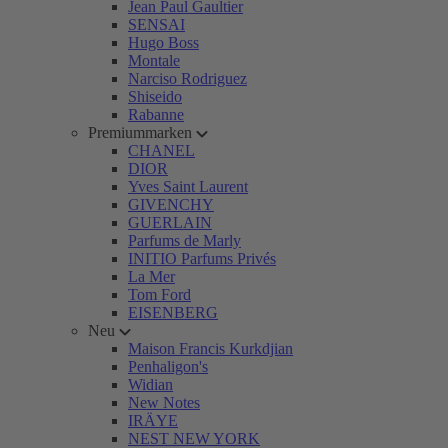
Jean Paul Gaultier
SENSAI
Hugo Boss
Montale
Narciso Rodriguez
Shiseido
Rabanne
Premiummarken
CHANEL
DIOR
Yves Saint Laurent
GIVENCHY
GUERLAIN
Parfums de Marly
INITIO Parfums Privés
La Mer
Tom Ford
EISENBERG
Neu
Maison Francis Kurkdjian
Penhaligon's
Widian
New Notes
IRÄYE
NEST NEW YORK