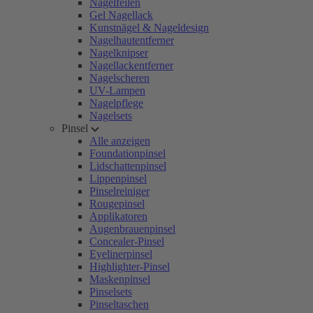
Nagelfeilen
Gel Nagellack
Kunstnägel & Nageldesign
Nagelhautentferner
Nagelknipser
Nagellackentferner
Nagelscheren
UV-Lampen
Nagelpflege
Nagelsets
Pinsel
Alle anzeigen
Foundationpinsel
Lidschattenpinsel
Lippenpinsel
Pinselreiniger
Rougepinsel
Applikatoren
Augenbrauenpinsel
Concealer-Pinsel
Eyelinerpinsel
Highlighter-Pinsel
Maskenpinsel
Pinselsets
Pinseltaschen