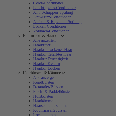
Color-Conditioner
Feuchtigkeits-Conditioner
Anti-Schuppen-Spülung
Anti-Frizz-Conditioner
Aufbau & Reparatur Spülung
Locken-Conditioner
Volumen-Conditioner
Haarmaske & Haarkur
Alle anzeigen
Haarbutter
Haarkur trockenes Haar
Haarkur gefärbtes Haar
Haarkur Feuchtigkeit
Haarkur Keratin
Haarkur Locken
Haarbürsten & Kämme
Alle anzeigen
Rundbürsten
Detangler-Bürsten
Flach- & Paddelbürsten
Holzbürsten
Haarkämme
Haarschneidekämme
Kopfmassagebürsten
Lockenkämme