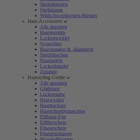
Skelettbürsten
Stielkämme
Wildschweinborsten-Bürsten
Haar-Accessoires
Alle anzeigen
Haargummis
Lockenwickler
Scrunchies
Haarspangen & -klammern
Sprühflaschen
Haarnadeln
Lockenbänder
Zubehör
Haarstyling-Geräte
Alle anzeigen
Glätteisen
Lockenstäbe
Heizwickler
Haartrockner
Haarschneidemaschine
Diffusor-Fön
Effilierschere
Friseurschere
Friseurumhänge
Warmluftbürsten