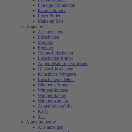
Flüssige Foundation
Kompaktpuder
Loser Puder
Make-up Sets
Augen
Alle anzeigen
Lidschatten
Mascara
Eyeliner
Creme-Lidschatten
Lidschatten-Primer
Augen-Make-up-Entferner
Glitzer-Lidschatten
Künstliche Wimpern
Lidschattenpaletten
Wimpern-Primer
Wimpernbürsten
Wimpernkleber
Wimpernzangen
Augenbrauenfarbe
Kajal
Sets
Augenbrauen
Alle anzeigen