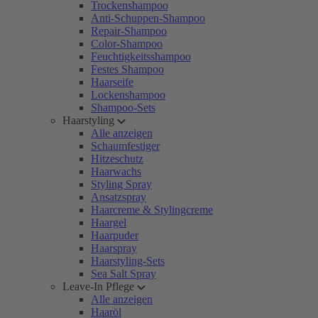
Trockenshampoo
Anti-Schuppen-Shampoo
Repair-Shampoo
Color-Shampoo
Feuchtigkeitsshampoo
Festes Shampoo
Haarseife
Lockenshampoo
Shampoo-Sets
Haarstyling
Alle anzeigen
Schaumfestiger
Hitzeschutz
Haarwachs
Styling Spray
Ansatzspray
Haarcreme & Stylingcreme
Haargel
Haarpuder
Haarspray
Haarstyling-Sets
Sea Salt Spray
Leave-In Pflege
Alle anzeigen
Haaröl