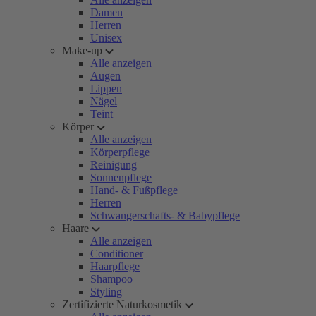
Damen
Herren
Unisex
Make-up
Alle anzeigen
Augen
Lippen
Nägel
Teint
Körper
Alle anzeigen
Körperpflege
Reinigung
Sonnenpflege
Hand- & Fußpflege
Herren
Schwangerschafts- & Babypflege
Haare
Alle anzeigen
Conditioner
Haarpflege
Shampoo
Styling
Zertifizierte Naturkosmetik