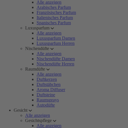
Alle anzeigen
Arabisches Parfum
Französisches Parfum
Italienisches Parfum
Spanisches Parfum
Luxusparfum
Alle anzeigen
Luxusparfum Damen
Luxusparfum Herren
Nischendüfte
Alle anzeigen
Nischendüfte Damen
Nischendüfte Herren
Raumdüfte
Alle anzeigen
Duftkerzen
Duftstäbchen
Aroma Diffuser
Duftsteine
Raumsprays
Autodüfte
Gesicht
Alle anzeigen
Gesichtspflege
Alle anzeigen