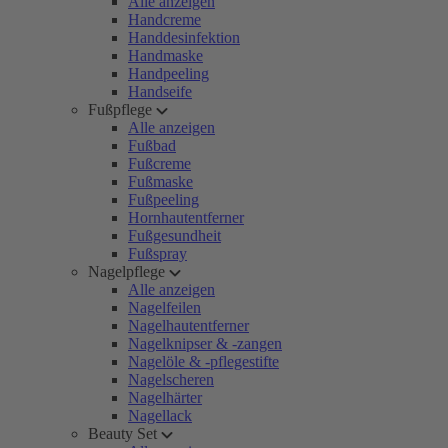
Alle anzeigen
Handcreme
Handdesinfektion
Handmaske
Handpeeling
Handseife
Fußpflege
Alle anzeigen
Fußbad
Fußcreme
Fußmaske
Fußpeeling
Hornhautentferner
Fußgesundheit
Fußspray
Nagelpflege
Alle anzeigen
Nagelfeilen
Nagelhautentferner
Nagelknipser & -zangen
Nagelöle & -pflegestifte
Nagelscheren
Nagelhärter
Nagellack
Beauty Set