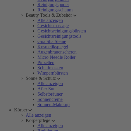
Reinigungspuder
Reinigungsschaum
Beauty Tools & Zubehör
Alle anzeigen
Gesichtsmassage
Gesichtsreinigungsbürsten
Gesichtsreinigungstools
Gua Sha Steine
Kosmetikspiegel
Augenbrauenscheren
Micro Needle Roller
Pinzetten
Schlafmasken
Wimpernbürsten
Sonne & Schutz
Alle anzeigen
After Sun
Selbstbräuner
Sonnencreme
Sonnen-Make-up
Körper
Alle anzeigen
Körperpflege
Alle anzeigen
Bodylotion