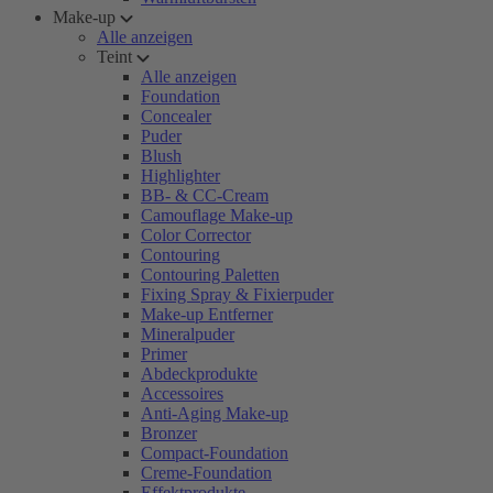
Make-up
Alle anzeigen
Teint
Alle anzeigen
Foundation
Concealer
Puder
Blush
Highlighter
BB- & CC-Cream
Camouflage Make-up
Color Corrector
Contouring
Contouring Paletten
Fixing Spray & Fixierpuder
Make-up Entferner
Mineralpuder
Primer
Abdeckprodukte
Accessoires
Anti-Aging Make-up
Bronzer
Compact-Foundation
Creme-Foundation
Effektprodukte