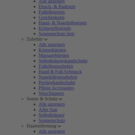
Alle anzeigen
Dusch- & Badesets
Fußpflegesets
Geschenksets
Hand- & Nagelpflegesets
Körperpflegesets
Sonnenschutz-Sets
Zubehör
Alle anzeigen
Körperbürsten
Massagebürsten
Selbstbräungshandschuhe
Fußpflegezubehör
Hand & Fuß-Schmuck
Nagelpflegezubehör
Peelinghandschuhe
Pflege Accessoires
Waschlappen
Sonne & Schutz
Alle anzeigen
After Sun
Selbstbräuner
Sonnenschutz
Haarentfernung
Alle anzeigen