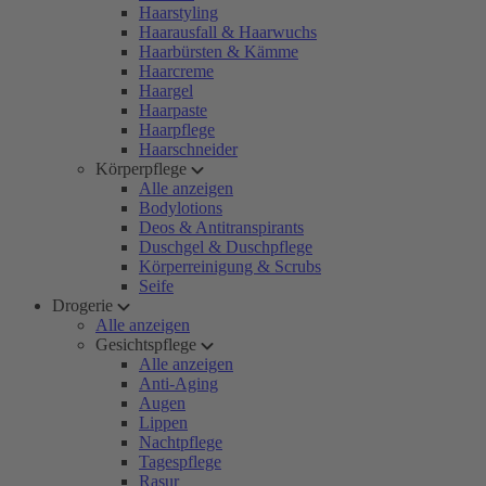
Haarstyling
Haarausfall & Haarwuchs
Haarbürsten & Kämme
Haarcreme
Haargel
Haarpaste
Haarpflege
Haarschneider
Körperpflege
Alle anzeigen
Bodylotions
Deos & Antitranspirants
Duschgel & Duschpflege
Körperreinigung & Scrubs
Seife
Drogerie
Alle anzeigen
Gesichtspflege
Alle anzeigen
Anti-Aging
Augen
Lippen
Nachtpflege
Tagespflege
Rasur