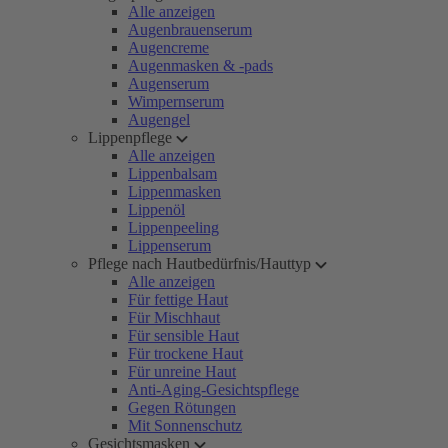
Alle anzeigen
Augenbrauenserum
Augencreme
Augenmasken & -pads
Augenserum
Wimpernserum
Augengel
Lippenpflege
Alle anzeigen
Lippenbalsam
Lippenmasken
Lippenöl
Lippenpeeling
Lippenserum
Pflege nach Hautbedürfnis/Hauttyp
Alle anzeigen
Für fettige Haut
Für Mischhaut
Für sensible Haut
Für trockene Haut
Für unreine Haut
Anti-Aging-Gesichtspflege
Gegen Rötungen
Mit Sonnenschutz
Gesichtsmasken