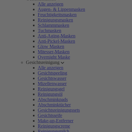
Alle anzeigen
Augen- & Lippenmasken
Feuchtigkeitsmasken
Reinigungsmasken
Schlammmasken
Tuchmasken
Anti-Aging-Masken
Anti-Pickel-Masken
Glow Masken
Mitesser-Masken
Overnight Maske
Gesichtsreinigung
Alle anzeigen
Gesichtspeeling
Gesichtswasser
Mizellenwasser
Reinigungsgel
Reinigungsöl
Abschminkpads
Abschminktücher
Gesichtsreinigungssets
Gesichtsseife
Make-up-Entferner
Reinigungscreme
Reinigungsmilch