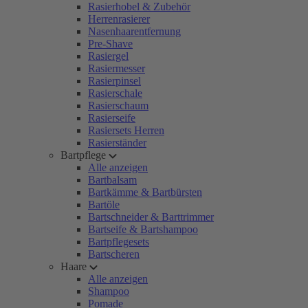
Rasierhobel & Zubehör
Herrenrasierer
Nasenhaarentfernung
Pre-Shave
Rasiergel
Rasiermesser
Rasierpinsel
Rasierschale
Rasierschaum
Rasierseife
Rasiersets Herren
Rasierständer
Bartpflege
Alle anzeigen
Bartbalsam
Bartkämme & Bartbürsten
Bartöle
Bartschneider & Barttrimmer
Bartseife & Bartshampoo
Bartpflegesets
Bartscheren
Haare
Alle anzeigen
Shampoo
Pomade