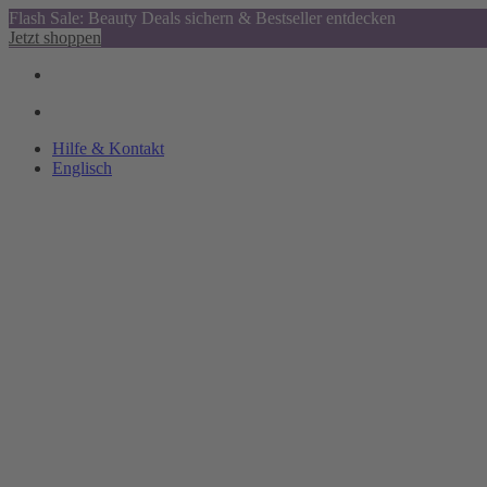
Flash Sale: Beauty Deals sichern & Bestseller entdecken
Jetzt shoppen
Hilfe & Kontakt
Englisch