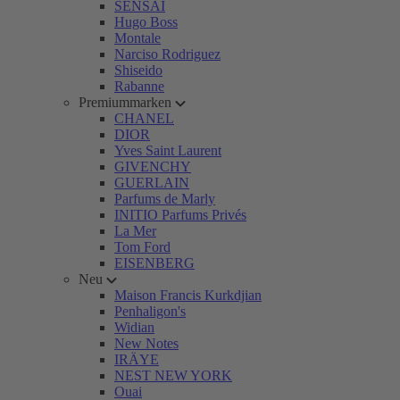
SENSAI
Hugo Boss
Montale
Narciso Rodriguez
Shiseido
Rabanne
Premiummarken
CHANEL
DIOR
Yves Saint Laurent
GIVENCHY
GUERLAIN
Parfums de Marly
INITIO Parfums Privés
La Mer
Tom Ford
EISENBERG
Neu
Maison Francis Kurkdjian
Penhaligon's
Widian
New Notes
IRÄYE
NEST NEW YORK
Ouai