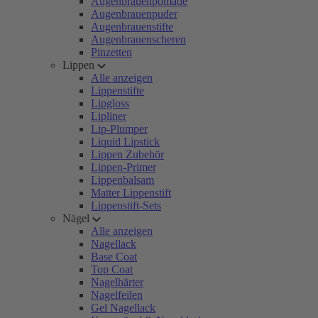
Augenbrauenpomade
Augenbrauenpuder
Augenbrauenstifte
Augenbrauenscheren
Pinzetten
Lippen
Alle anzeigen
Lippenstifte
Lipgloss
Lipliner
Lip-Plumper
Liquid Lipstick
Lippen Zubehör
Lippen-Primer
Lippenbalsam
Matter Lippenstift
Lippenstift-Sets
Nägel
Alle anzeigen
Nagellack
Base Coat
Top Coat
Nagelhärter
Nagelfeilen
Gel Nagellack