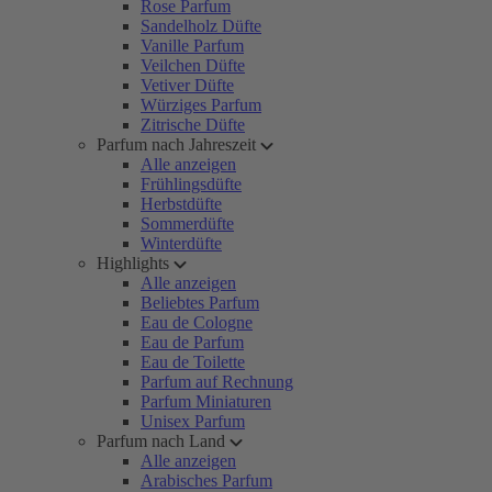
Rose Parfum
Sandelholz Düfte
Vanille Parfum
Veilchen Düfte
Vetiver Düfte
Würziges Parfum
Zitrische Düfte
Parfum nach Jahreszeit
Alle anzeigen
Frühlingsdüfte
Herbstdüfte
Sommerdüfte
Winterdüfte
Highlights
Alle anzeigen
Beliebtes Parfum
Eau de Cologne
Eau de Parfum
Eau de Toilette
Parfum auf Rechnung
Parfum Miniaturen
Unisex Parfum
Parfum nach Land
Alle anzeigen
Arabisches Parfum