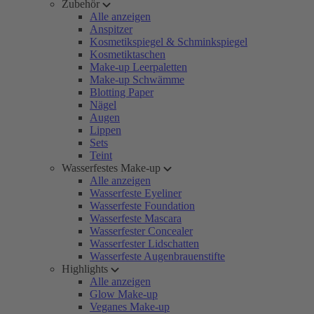
Zubehör
Alle anzeigen
Anspitzer
Kosmetikspiegel & Schminkspiegel
Kosmetiktaschen
Make-up Leerpaletten
Make-up Schwämme
Blotting Paper
Nägel
Augen
Lippen
Sets
Teint
Wasserfestes Make-up
Alle anzeigen
Wasserfeste Eyeliner
Wasserfeste Foundation
Wasserfeste Mascara
Wasserfester Concealer
Wasserfester Lidschatten
Wasserfeste Augenbrauenstifte
Highlights
Alle anzeigen
Glow Make-up
Veganes Make-up