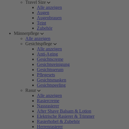
Travel Size
Alle anzeigen
Augen
Augenbrauen
Teint
Zubehör
Männerpflege
Alle anzeigen
Gesichtspflege
Alle anzeigen
Anti-Aging
Gesichtscreme
Gesichtsreinigung
Gesichtsserum
Pflegesets
Gesichtsmasken
Gesichtspeeling
Rasur
Alle anzeigen
Rasiercreme
Nassrasierer
After Shave Balsam & Lotion
Elektrische Rasierer & Trimmer
Rasierhobel & Zubehör
Herrenrasierer