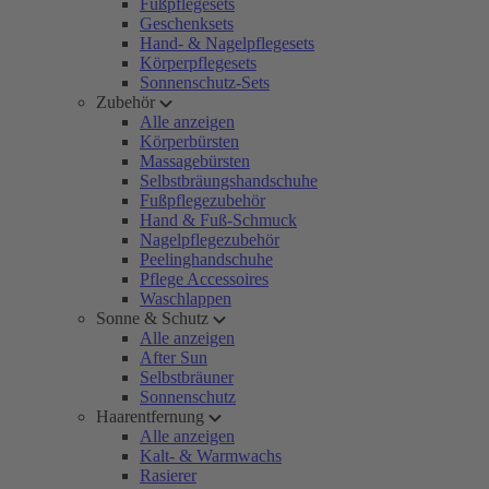
Fußpflegesets
Geschenksets
Hand- & Nagelpflegesets
Körperpflegesets
Sonnenschutz-Sets
Zubehör
Alle anzeigen
Körperbürsten
Massagebürsten
Selbstbräungshandschuhe
Fußpflegezubehör
Hand & Fuß-Schmuck
Nagelpflegezubehör
Peelinghandschuhe
Pflege Accessoires
Waschlappen
Sonne & Schutz
Alle anzeigen
After Sun
Selbstbräuner
Sonnenschutz
Haarentfernung
Alle anzeigen
Kalt- & Warmwachs
Rasierer