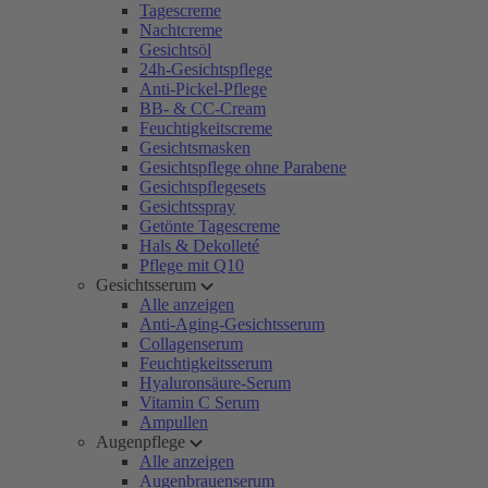
Tagescreme
Nachtcreme
Gesichtsöl
24h-Gesichtspflege
Anti-Pickel-Pflege
BB- & CC-Cream
Feuchtigkeitscreme
Gesichtsmasken
Gesichtspflege ohne Parabene
Gesichtspflegesets
Gesichtsspray
Getönte Tagescreme
Hals & Dekolleté
Pflege mit Q10
Gesichtsserum
Alle anzeigen
Anti-Aging-Gesichtsserum
Collagenserum
Feuchtigkeitsserum
Hyaluronsäure-Serum
Vitamin C Serum
Ampullen
Augenpflege
Alle anzeigen
Augenbrauenserum