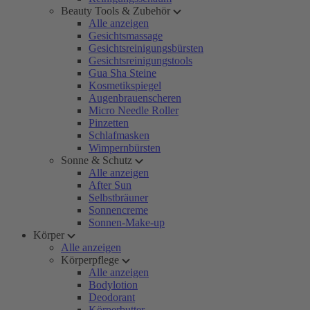
Beauty Tools & Zubehör
Alle anzeigen
Gesichtsmassage
Gesichtsreinigungsbürsten
Gesichtsreinigungstools
Gua Sha Steine
Kosmetikspiegel
Augenbrauenscheren
Micro Needle Roller
Pinzetten
Schlafmasken
Wimpernbürsten
Sonne & Schutz
Alle anzeigen
After Sun
Selbstbräuner
Sonnencreme
Sonnen-Make-up
Körper
Alle anzeigen
Körperpflege
Alle anzeigen
Bodylotion
Deodorant
Körperbutter