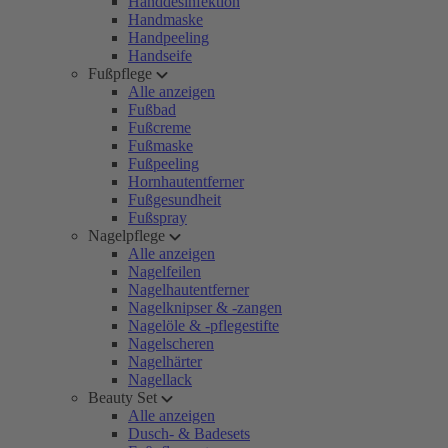
Handdesinfektion
Handmaske
Handpeeling
Handseife
Fußpflege
Alle anzeigen
Fußbad
Fußcreme
Fußmaske
Fußpeeling
Hornhautentferner
Fußgesundheit
Fußspray
Nagelpflege
Alle anzeigen
Nagelfeilen
Nagelhautentferner
Nagelknipser & -zangen
Nagelöle & -pflegestifte
Nagelscheren
Nagelhärter
Nagellack
Beauty Set
Alle anzeigen
Dusch- & Badesets