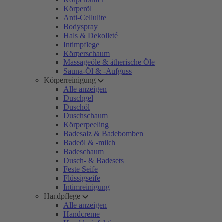
Körperöl
Anti-Cellulite
Bodyspray
Hals & Dekolleté
Intimpflege
Körperschaum
Massageöle & ätherische Öle
Sauna-Öl & -Aufguss
Körperreinigung
Alle anzeigen
Duschgel
Duschöl
Duschschaum
Körperpeeling
Badesalz & Badebomben
Badeöl & -milch
Badeschaum
Dusch- & Badesets
Feste Seife
Flüssigseife
Intimreinigung
Handpflege
Alle anzeigen
Handcreme