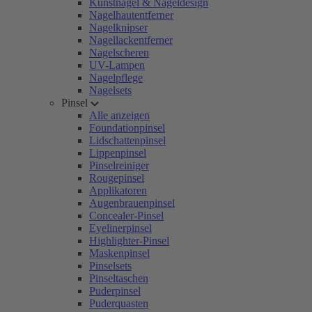
Kunstnägel & Nageldesign
Nagelhautentferner
Nagelknipser
Nagellackentferner
Nagelscheren
UV-Lampen
Nagelpflege
Nagelsets
Pinsel
Alle anzeigen
Foundationpinsel
Lidschattenpinsel
Lippenpinsel
Pinselreiniger
Rougepinsel
Applikatoren
Augenbrauenpinsel
Concealer-Pinsel
Eyelinerpinsel
Highlighter-Pinsel
Maskenpinsel
Pinselsets
Pinseltaschen
Puderpinsel
Puderquasten