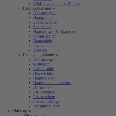
Wildschweinborsten-Bürsten
Haar-Accessoires
Alle anzeigen
Haargummis
Lockenwickler
Scrunchies
Haarspangen & -klammern
Sprühflaschen
Haarnadeln
Lockenbänder
Zubehör
Haarstyling-Geräte
Alle anzeigen
Glätteisen
Lockenstäbe
Heizwickler
Haartrockner
Haarschneidemaschine
Diffusor-Fön
Effilierschere
Friseurschere
Friseurumhänge
Warmluftbürsten
Make-up
Alle anzeigen