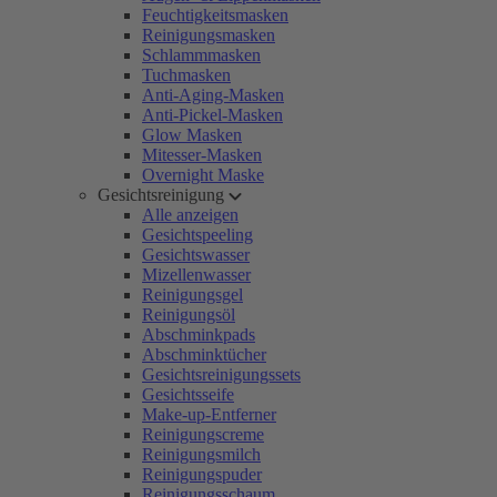
Feuchtigkeitsmasken
Reinigungsmasken
Schlammmasken
Tuchmasken
Anti-Aging-Masken
Anti-Pickel-Masken
Glow Masken
Mitesser-Masken
Overnight Maske
Gesichtsreinigung
Alle anzeigen
Gesichtspeeling
Gesichtswasser
Mizellenwasser
Reinigungsgel
Reinigungsöl
Abschminkpads
Abschminktücher
Gesichtsreinigungssets
Gesichtsseife
Make-up-Entferner
Reinigungscreme
Reinigungsmilch
Reinigungspuder
Reinigungsschaum