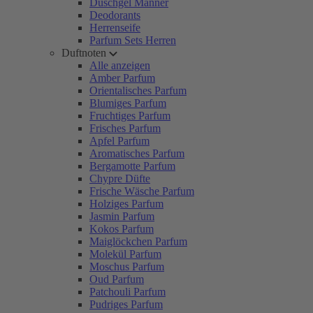
Duschgel Männer
Deodorants
Herrenseife
Parfum Sets Herren
Duftnoten
Alle anzeigen
Amber Parfum
Orientalisches Parfum
Blumiges Parfum
Fruchtiges Parfum
Frisches Parfum
Apfel Parfum
Aromatisches Parfum
Bergamotte Parfum
Chypre Düfte
Frische Wäsche Parfum
Holziges Parfum
Jasmin Parfum
Kokos Parfum
Maiglöckchen Parfum
Molekül Parfum
Moschus Parfum
Oud Parfum
Patchouli Parfum
Pudriges Parfum