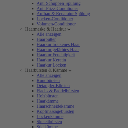
Anti-Schuppen-Spülung
Anti-Frizz-Conditioner
Aufbau & Reparatur Spülung
Locken-Conditioner
Volumen-Conditioner
Haarmaske & Haarkur
Alle anzeigen
Haarbutter
Haarkur trockenes Haar
Haarkur gefärbtes Haar
Haarkur Feuchtigkeit
Haarkur Keratin
Haarkur Locken
Haarbürsten & Kämme
Alle anzeigen
Rundbürsten
Detangler-Bürsten
Flach- & Paddelbürsten
Holzbürsten
Haarkämme
Haarschneidekämme
Kopfmassagebürsten
Lockenkämme
Skelettbürsten
Stielkämme