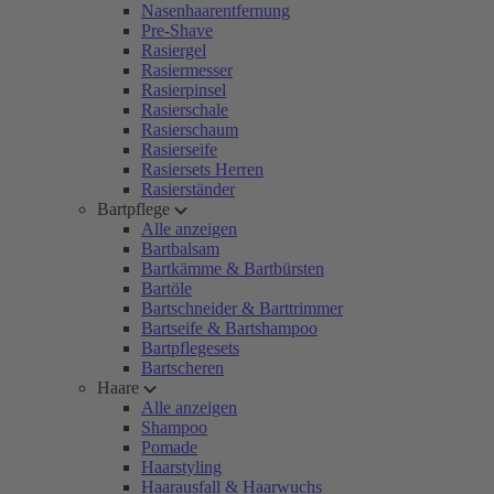
Nasenhaarentfernung
Pre-Shave
Rasiergel
Rasiermesser
Rasierpinsel
Rasierschale
Rasierschaum
Rasierseife
Rasiersets Herren
Rasierständer
Bartpflege
Alle anzeigen
Bartbalsam
Bartkämme & Bartbürsten
Bartöle
Bartschneider & Barttrimmer
Bartseife & Bartshampoo
Bartpflegesets
Bartscheren
Haare
Alle anzeigen
Shampoo
Pomade
Haarstyling
Haarausfall & Haarwuchs