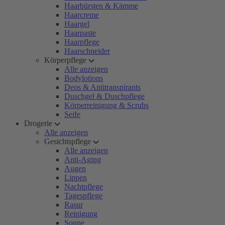
Haarbürsten & Kämme
Haarcreme
Haargel
Haarpaste
Haarpflege
Haarschneider
Körperpflege
Alle anzeigen
Bodylotions
Deos & Antitranspirants
Duschgel & Duschpflege
Körperreinigung & Scrubs
Seife
Drogerie
Alle anzeigen
Gesichtspflege
Alle anzeigen
Anti-Aging
Augen
Lippen
Nachtpflege
Tagespflege
Rasur
Reinigung
Sonne