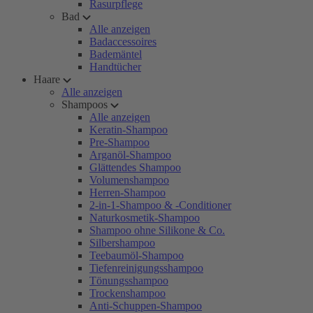
Rasurpflege
Bad
Alle anzeigen
Badaccessoires
Bademäntel
Handtücher
Haare
Alle anzeigen
Shampoos
Alle anzeigen
Keratin-Shampoo
Pre-Shampoo
Arganöl-Shampoo
Glättendes Shampoo
Volumenshampoo
Herren-Shampoo
2-in-1-Shampoo & -Conditioner
Naturkosmetik-Shampoo
Shampoo ohne Silikone & Co.
Silbershampoo
Teebaumöl-Shampoo
Tiefenreinigungsshampoo
Tönungsshampoo
Trockenshampoo
Anti-Schuppen-Shampoo