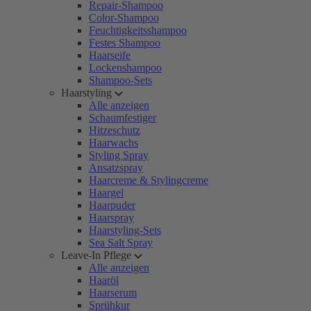
Repair-Shampoo
Color-Shampoo
Feuchtigkeitsshampoo
Festes Shampoo
Haarseife
Lockenshampoo
Shampoo-Sets
Haarstyling
Alle anzeigen
Schaumfestiger
Hitzeschutz
Haarwachs
Styling Spray
Ansatzspray
Haarcreme & Stylingcreme
Haargel
Haarpuder
Haarspray
Haarstyling-Sets
Sea Salt Spray
Leave-In Pflege
Alle anzeigen
Haaröl
Haarserum
Sprühkur