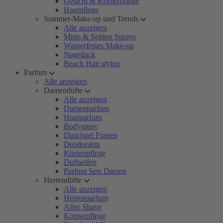
Gesicht & Körperpflege
Haarpflege
Sommer-Make-up und Trends
Alle anzeigen
Mists & Setting Sprays
Wasserfestes Make-up
Nagellack
Beach Hair stylen
Parfum
Alle anzeigen
Damendüfte
Alle anzeigen
Damenparfum
Haarparfum
Bodyspray
Duschgel Frauen
Deodorants
Körperpflege
Duftseifen
Parfum Sets Damen
Herrendüfte
Alle anzeigen
Herrenparfum
After Shave
Körperpflege