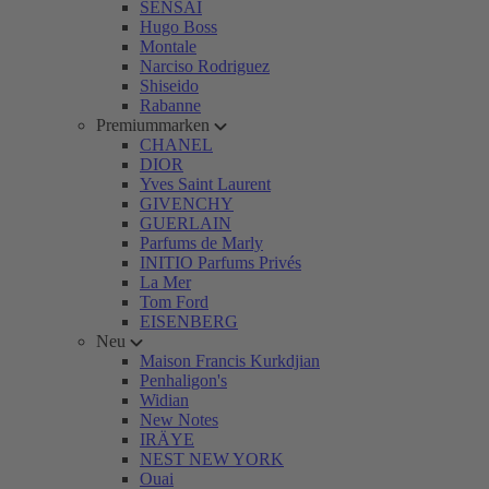
SENSAI
Hugo Boss
Montale
Narciso Rodriguez
Shiseido
Rabanne
Premiummarken
CHANEL
DIOR
Yves Saint Laurent
GIVENCHY
GUERLAIN
Parfums de Marly
INITIO Parfums Privés
La Mer
Tom Ford
EISENBERG
Neu
Maison Francis Kurkdjian
Penhaligon's
Widian
New Notes
IRÄYE
NEST NEW YORK
Ouai