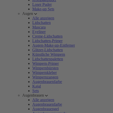
Loser Puder
Make-up Sets
Augen
Alle anzeigen
Lidschatten
Mascara
Eyeliner
Creme-Lidschatten
Lidschatten-Primer
Augen-Make-up-Entferner
Glitzer-Lidschatten
Künstliche Wimpern
Lidschattenpaletten
Wimpern-Primer
Wimpernbürsten
Wimpernkleber
Wimpernzangen
Augenbrauenfarbe
Kajal
Sets
Augenbrauen
Alle anzeigen
Augenbrauenfarbe
Augenbrauengel