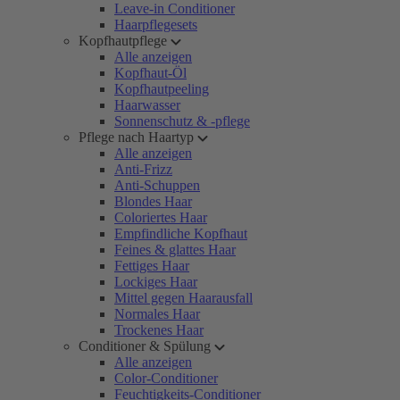
Leave-in Conditioner
Haarpflegesets
Kopfhautpflege
Alle anzeigen
Kopfhaut-Öl
Kopfhautpeeling
Haarwasser
Sonnenschutz & -pflege
Pflege nach Haartyp
Alle anzeigen
Anti-Frizz
Anti-Schuppen
Blondes Haar
Coloriertes Haar
Empfindliche Kopfhaut
Feines & glattes Haar
Fettiges Haar
Lockiges Haar
Mittel gegen Haarausfall
Normales Haar
Trockenes Haar
Conditioner & Spülung
Alle anzeigen
Color-Conditioner
Feuchtigkeits-Conditioner