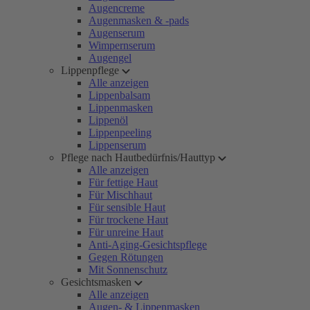
Augencreme
Augenmasken & -pads
Augenserum
Wimpernserum
Augengel
Lippenpflege
Alle anzeigen
Lippenbalsam
Lippenmasken
Lippenöl
Lippenpeeling
Lippenserum
Pflege nach Hautbedürfnis/Hauttyp
Alle anzeigen
Für fettige Haut
Für Mischhaut
Für sensible Haut
Für trockene Haut
Für unreine Haut
Anti-Aging-Gesichtspflege
Gegen Rötungen
Mit Sonnenschutz
Gesichtsmasken
Alle anzeigen
Augen- & Lippenmasken