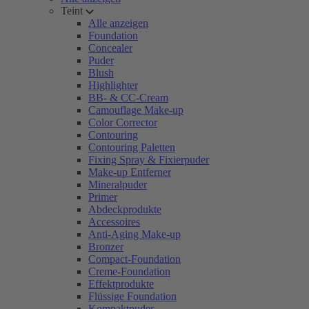
Teint
Alle anzeigen
Foundation
Concealer
Puder
Blush
Highlighter
BB- & CC-Cream
Camouflage Make-up
Color Corrector
Contouring
Contouring Paletten
Fixing Spray & Fixierpuder
Make-up Entferner
Mineralpuder
Primer
Abdeckprodukte
Accessoires
Anti-Aging Make-up
Bronzer
Compact-Foundation
Creme-Foundation
Effektprodukte
Flüssige Foundation
Kompaktpuder