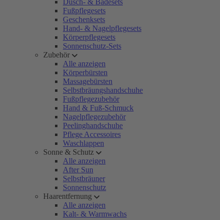
Dusch- & Badesets
Fußpflegesets
Geschenksets
Hand- & Nagelpflegesets
Körperpflegesets
Sonnenschutz-Sets
Zubehör
Alle anzeigen
Körperbürsten
Massagebürsten
Selbstbräungshandschuhe
Fußpflegezubehör
Hand & Fuß-Schmuck
Nagelpflegezubehör
Peelinghandschuhe
Pflege Accessoires
Waschlappen
Sonne & Schutz
Alle anzeigen
After Sun
Selbstbräuner
Sonnenschutz
Haarentfernung
Alle anzeigen
Kalt- & Warmwachs