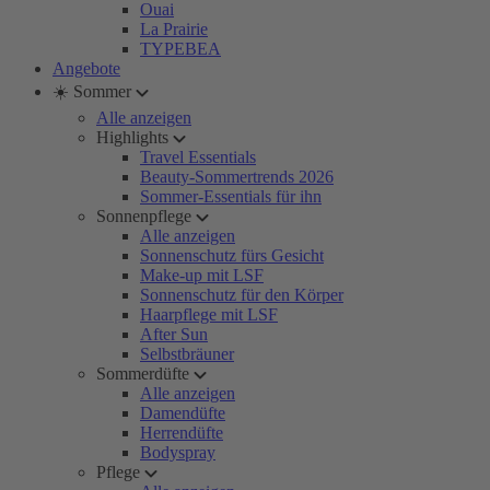
Ouai
La Prairie
TYPEBEA
Angebote
☀️ Sommer
Alle anzeigen
Highlights
Travel Essentials
Beauty-Sommertrends 2026
Sommer-Essentials für ihn
Sonnenpflege
Alle anzeigen
Sonnenschutz fürs Gesicht
Make-up mit LSF
Sonnenschutz für den Körper
Haarpflege mit LSF
After Sun
Selbstbräuner
Sommerdüfte
Alle anzeigen
Damendüfte
Herrendüfte
Bodyspray
Pflege