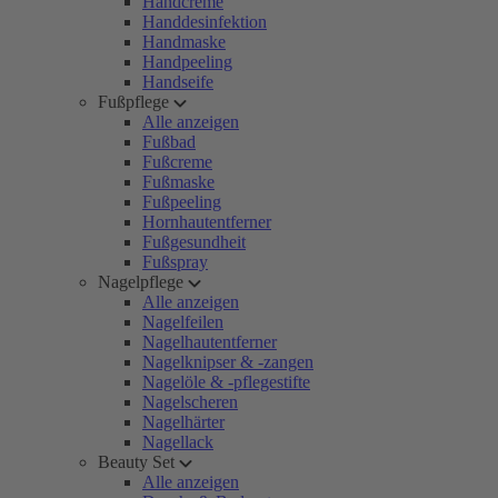
Handcreme
Handdesinfektion
Handmaske
Handpeeling
Handseife
Fußpflege
Alle anzeigen
Fußbad
Fußcreme
Fußmaske
Fußpeeling
Hornhautentferner
Fußgesundheit
Fußspray
Nagelpflege
Alle anzeigen
Nagelfeilen
Nagelhautentferner
Nagelknipser & -zangen
Nagelöle & -pflegestifte
Nagelscheren
Nagelhärter
Nagellack
Beauty Set
Alle anzeigen