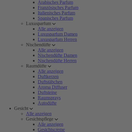
Arabisches Parfum
Französisches Parfum
Italienisches Parfum
Spanisches Parfum
Luxusparfum
Alle anzeigen
Luxusparfum Damen
Luxusparfum Herren
Nischendüfte
Alle anzeigen
Nischendüfte Damen
Nischendüfte Herren
Raumdüfte
Alle anzeigen
Duftkerzen
Duftstäbchen
Aroma Diffuser
Duftsteine
Raumsprays
Autodüfte
Gesicht
Alle anzeigen
Gesichtspflege
Alle anzeigen
Gesichtscreme