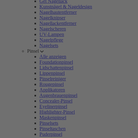
Gel Nagellack
Kunstnägel & Nageldesign
Nagelhautentferner
Nagelknipser
Nagellackentferner
Nagelscheren
UV-Lampen
Nagelpflege
Nagelsets
Pinsel
Alle anzeigen
Foundationpinsel
Lidschattenpinsel
Lippenpinsel
Pinselreiniger
Rougepinsel
Applikatoren
Augenbrauenpinsel
Concealer-Pinsel
Eyelinerpinsel
Highlighter-Pinsel
Maskenpinsel
Pinselsets
Pinseltaschen
Puderpinsel