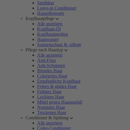
Sprühkur
Leave-in Conditioner
Haarpflegesets
Kopfhautpflege
Alle anzeigen
Kopfhaut-Öl
Kopfhautpeeling
Haarwasser
Sonnenschutz & -pflege
Pflege nach Haartyp
Alle anzeigen
Anti-Frizz
Anti-Schuppen
Blondes Haar
Coloriertes Haar
Empfindliche Kopfhaut
Feines & glattes Haar
Fettiges Haar
Lockiges Haar
Mittel gegen Haarausfall
Normales Haar
Trockenes Haar
Conditioner & Spülung
Alle anzeigen
Color-Conditioner