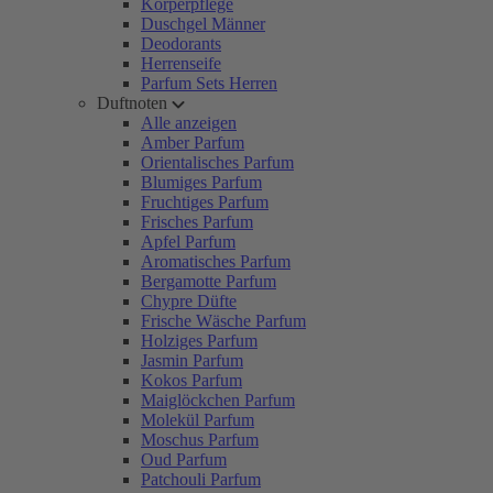
Körperpflege
Duschgel Männer
Deodorants
Herrenseife
Parfum Sets Herren
Duftnoten
Alle anzeigen
Amber Parfum
Orientalisches Parfum
Blumiges Parfum
Fruchtiges Parfum
Frisches Parfum
Apfel Parfum
Aromatisches Parfum
Bergamotte Parfum
Chypre Düfte
Frische Wäsche Parfum
Holziges Parfum
Jasmin Parfum
Kokos Parfum
Maiglöckchen Parfum
Molekül Parfum
Moschus Parfum
Oud Parfum
Patchouli Parfum