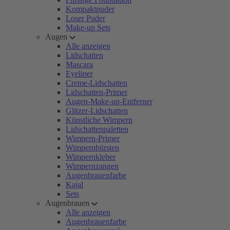
Kompaktpuder
Loser Puder
Make-up Sets
Augen
Alle anzeigen
Lidschatten
Mascara
Eyeliner
Creme-Lidschatten
Lidschatten-Primer
Augen-Make-up-Entferner
Glitzer-Lidschatten
Künstliche Wimpern
Lidschattenpaletten
Wimpern-Primer
Wimpernbürsten
Wimpernkleber
Wimpernzangen
Augenbrauenfarbe
Kajal
Sets
Augenbrauen
Alle anzeigen
Augenbrauenfarbe