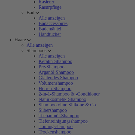
Rasierer
Rasurpflege
Bad
Alle anzeigen
Badaccessoires
Bademäntel
Handtücher
Haare
Alle anzeigen
Shampoos
Alle anzeigen
Keratin-Shampoo
Pre-Shampoo
Arganöl-Shampoo
Glättendes Shampoo
Volumenshampoo
Herren-Shampoo
2-in-1-Shampoo & -Conditioner
Naturkosmetik-Shampoo
Shampoo ohne Silikone & Co.
Silbershampoo
Teebaumöl-Shampoo
Tiefenreinigungsshampoo
Tönungsshampoo
Trockenshampoo