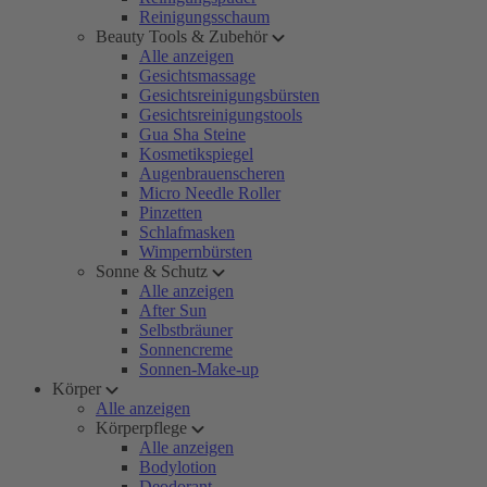
Reinigungsschaum
Beauty Tools & Zubehör
Alle anzeigen
Gesichtsmassage
Gesichtsreinigungsbürsten
Gesichtsreinigungstools
Gua Sha Steine
Kosmetikspiegel
Augenbrauenscheren
Micro Needle Roller
Pinzetten
Schlafmasken
Wimpernbürsten
Sonne & Schutz
Alle anzeigen
After Sun
Selbstbräuner
Sonnencreme
Sonnen-Make-up
Körper
Alle anzeigen
Körperpflege
Alle anzeigen
Bodylotion
Deodorant