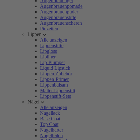
Augenbrauengel
Augenbrauenpomade
Augenbrauenpuder
Augenbrauenstifte
Augenbrauenscheren
Pinzetten
Lippen
Alle anzeigen
Lippenstifte
Lipgloss
Lipliner
Lip-Plumper
Liquid Lipstick
Lippen Zubehör
Lippen-Primer
Lippenbalsam
Matter Lippenstift
Lippenstift-Sets
Nägel
Alle anzeigen
Nagellack
Base Coat
Top Coat
Nagelhärter
Nagelfeilen