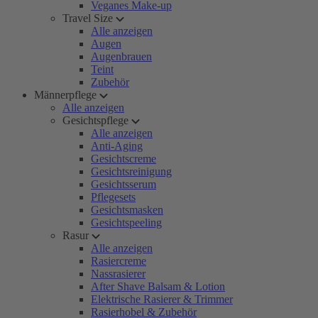
Veganes Make-up
Travel Size
Alle anzeigen
Augen
Augenbrauen
Teint
Zubehör
Männerpflege
Alle anzeigen
Gesichtspflege
Alle anzeigen
Anti-Aging
Gesichtscreme
Gesichtsreinigung
Gesichtsserum
Pflegesets
Gesichtsmasken
Gesichtspeeling
Rasur
Alle anzeigen
Rasiercreme
Nassrasierer
After Shave Balsam & Lotion
Elektrische Rasierer & Trimmer
Rasierhobel & Zubehör