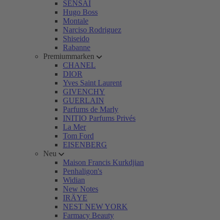
SENSAI
Hugo Boss
Montale
Narciso Rodriguez
Shiseido
Rabanne
Premiummarken
CHANEL
DIOR
Yves Saint Laurent
GIVENCHY
GUERLAIN
Parfums de Marly
INITIO Parfums Privés
La Mer
Tom Ford
EISENBERG
Neu
Maison Francis Kurkdjian
Penhaligon's
Widian
New Notes
IRÄYE
NEST NEW YORK
Farmacy Beauty