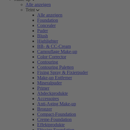
Alle anzeigen
Teint
Alle anzeigen
Foundation
Concealer
Puder
Blush
Highlighter
BB- & CC-Cream
Camouflage Make-up
Color Corrector
Contouring
Contouring Paletten
Fixing Spray & Fixierpuder
Make-up Entferner
Mineralpuder
Primer
Abdeckprodukte
Accessoires
Anti-Aging Make-up
Bronzer
Compact-Foundation
Creme-Foundation
Effektprodukte
Flüssige Foundation