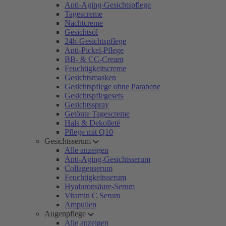
Anti-Aging-Gesichtspflege
Tagescreme
Nachtcreme
Gesichtsöl
24h-Gesichtspflege
Anti-Pickel-Pflege
BB- & CC-Cream
Feuchtigkeitscreme
Gesichtsmasken
Gesichtspflege ohne Parabene
Gesichtspflegesets
Gesichtsspray
Getönte Tagescreme
Hals & Dekolleté
Pflege mit Q10
Gesichtsserum
Alle anzeigen
Anti-Aging-Gesichtsserum
Collagenserum
Feuchtigkeitsserum
Hyaluronsäure-Serum
Vitamin C Serum
Ampullen
Augenpflege
Alle anzeigen