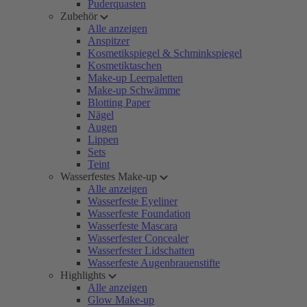
Puderquasten
Zubehör
Alle anzeigen
Anspitzer
Kosmetikspiegel & Schminkspiegel
Kosmetiktaschen
Make-up Leerpaletten
Make-up Schwämme
Blotting Paper
Nägel
Augen
Lippen
Sets
Teint
Wasserfestes Make-up
Alle anzeigen
Wasserfeste Eyeliner
Wasserfeste Foundation
Wasserfeste Mascara
Wasserfester Concealer
Wasserfester Lidschatten
Wasserfeste Augenbrauenstifte
Highlights
Alle anzeigen
Glow Make-up