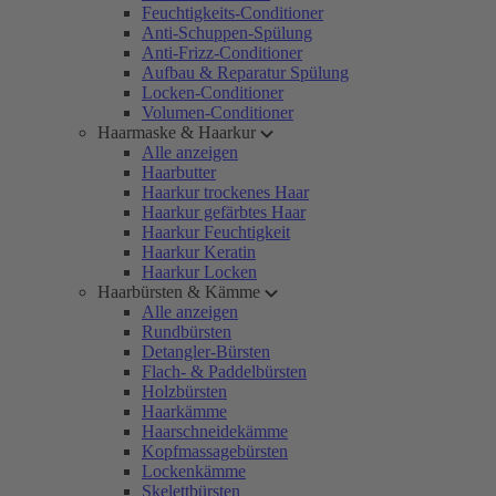
Feuchtigkeits-Conditioner
Anti-Schuppen-Spülung
Anti-Frizz-Conditioner
Aufbau & Reparatur Spülung
Locken-Conditioner
Volumen-Conditioner
Haarmaske & Haarkur
Alle anzeigen
Haarbutter
Haarkur trockenes Haar
Haarkur gefärbtes Haar
Haarkur Feuchtigkeit
Haarkur Keratin
Haarkur Locken
Haarbürsten & Kämme
Alle anzeigen
Rundbürsten
Detangler-Bürsten
Flach- & Paddelbürsten
Holzbürsten
Haarkämme
Haarschneidekämme
Kopfmassagebürsten
Lockenkämme
Skelettbürsten