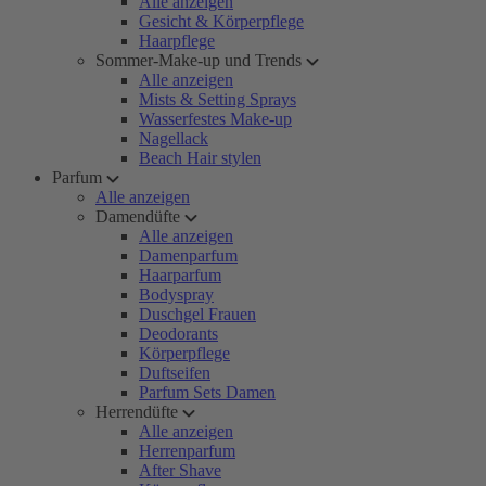
Alle anzeigen
Gesicht & Körperpflege
Haarpflege
Sommer-Make-up und Trends
Alle anzeigen
Mists & Setting Sprays
Wasserfestes Make-up
Nagellack
Beach Hair stylen
Parfum
Alle anzeigen
Damendüfte
Alle anzeigen
Damenparfum
Haarparfum
Bodyspray
Duschgel Frauen
Deodorants
Körperpflege
Duftseifen
Parfum Sets Damen
Herrendüfte
Alle anzeigen
Herrenparfum
After Shave