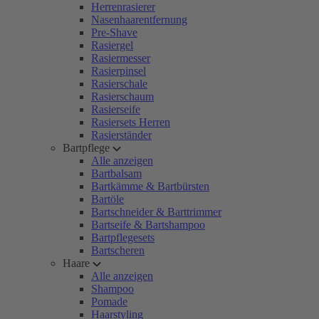
Herrenrasierer
Nasenhaarentfernung
Pre-Shave
Rasiergel
Rasiermesser
Rasierpinsel
Rasierschale
Rasierschaum
Rasierseife
Rasiersets Herren
Rasierständer
Bartpflege
Alle anzeigen
Bartbalsam
Bartkämme & Bartbürsten
Bartöle
Bartschneider & Barttrimmer
Bartseife & Bartshampoo
Bartpflegesets
Bartscheren
Haare
Alle anzeigen
Shampoo
Pomade
Haarstyling