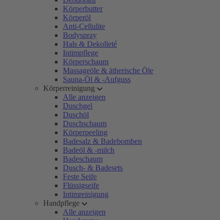
Körperbutter
Körperöl
Anti-Cellulite
Bodyspray
Hals & Dekolleté
Intimpflege
Körperschaum
Massageöle & ätherische Öle
Sauna-Öl & -Aufguss
Körperreinigung
Alle anzeigen
Duschgel
Duschöl
Duschschaum
Körperpeeling
Badesalz & Badebomben
Badeöl & -milch
Badeschaum
Dusch- & Badesets
Feste Seife
Flüssigseife
Intimreinigung
Handpflege
Alle anzeigen