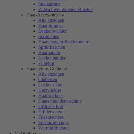
Stielkämme
Wildschweinborsten-Bürsten
Haar-Accessoires
Alle anzeigen
Haargummis
Lockenwickler
Scrunchies
Haarspangen & -klammern
Sprühflaschen
Haarnadeln
Lockenbänder
Zubehör
Haarstyling-Geräte
Alle anzeigen
Glätteisen
Lockenstäbe
Heizwickler
Haartrockner
Haarschneidemaschine
Diffusor-Fön
Effilierschere
Friseurschere
Friseurumhänge
Warmluftbürsten
Make-up