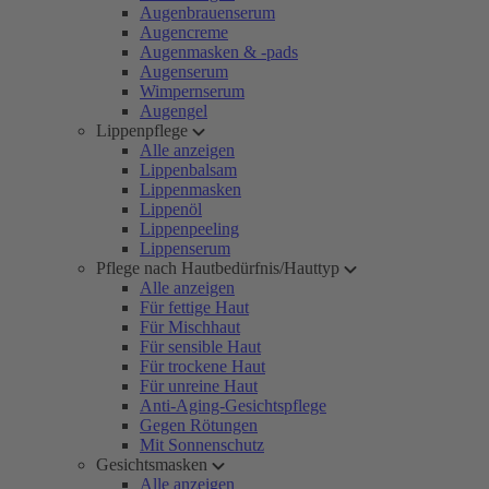
Augenbrauenserum
Augencreme
Augenmasken & -pads
Augenserum
Wimpernserum
Augengel
Lippenpflege
Alle anzeigen
Lippenbalsam
Lippenmasken
Lippenöl
Lippenpeeling
Lippenserum
Pflege nach Hautbedürfnis/Hauttyp
Alle anzeigen
Für fettige Haut
Für Mischhaut
Für sensible Haut
Für trockene Haut
Für unreine Haut
Anti-Aging-Gesichtspflege
Gegen Rötungen
Mit Sonnenschutz
Gesichtsmasken
Alle anzeigen