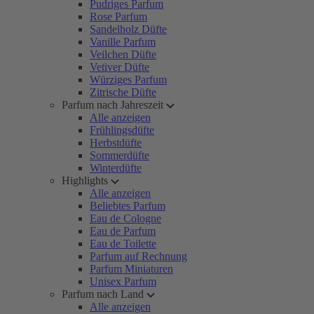
Pudriges Parfum
Rose Parfum
Sandelholz Düfte
Vanille Parfum
Veilchen Düfte
Vetiver Düfte
Würziges Parfum
Zitrische Düfte
Parfum nach Jahreszeit
Alle anzeigen
Frühlingsdüfte
Herbstdüfte
Sommerdüfte
Winterdüfte
Highlights
Alle anzeigen
Beliebtes Parfum
Eau de Cologne
Eau de Parfum
Eau de Toilette
Parfum auf Rechnung
Parfum Miniaturen
Unisex Parfum
Parfum nach Land
Alle anzeigen