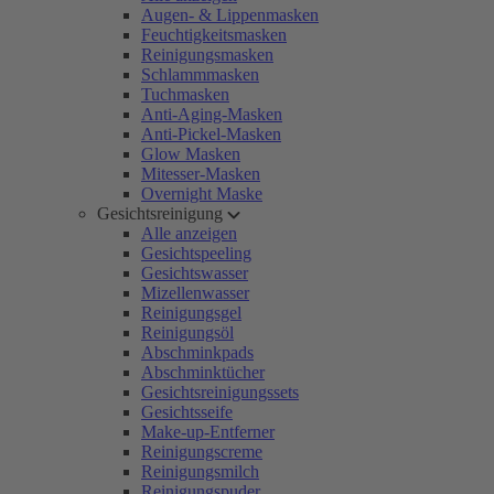
Augen- & Lippenmasken
Feuchtigkeitsmasken
Reinigungsmasken
Schlammmasken
Tuchmasken
Anti-Aging-Masken
Anti-Pickel-Masken
Glow Masken
Mitesser-Masken
Overnight Maske
Gesichtsreinigung
Alle anzeigen
Gesichtspeeling
Gesichtswasser
Mizellenwasser
Reinigungsgel
Reinigungsöl
Abschminkpads
Abschminktücher
Gesichtsreinigungssets
Gesichtsseife
Make-up-Entferner
Reinigungscreme
Reinigungsmilch
Reinigungspuder