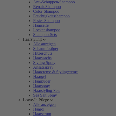
Anti-Schuppen-Shampoo
Repair-Shampoo
Color-Shampoo
Feuchtigkeitsshampoo
Festes Shampoo
Haarseife
Lockenshampoo
Shampoo-Sets
Haarstyling
Alle anzeigen
Schaumfestiger
Hitzeschutz
Haarwachs
Styling Spray
Ansatzspray
Haarcreme & Stylingcreme
Haargel
Haarpuder
Haarspray
Haarstyling-Sets
Sea Salt Spray
Leave-In Pflege
Alle anzeigen
Haaröl
Haarserum