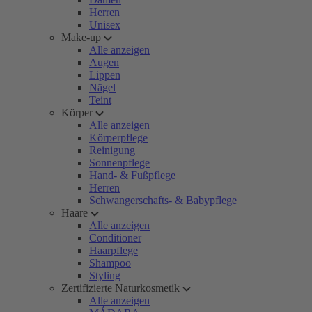
Herren
Unisex
Make-up
Alle anzeigen
Augen
Lippen
Nägel
Teint
Körper
Alle anzeigen
Körperpflege
Reinigung
Sonnenpflege
Hand- & Fußpflege
Herren
Schwangerschafts- & Babypflege
Haare
Alle anzeigen
Conditioner
Haarpflege
Shampoo
Styling
Zertifizierte Naturkosmetik
Alle anzeigen