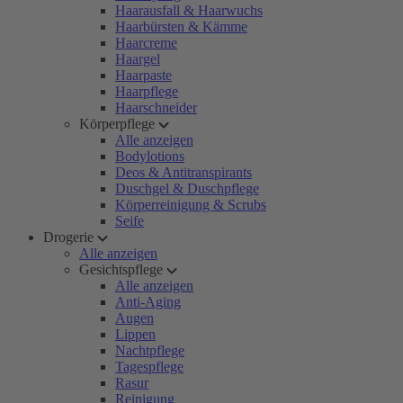
Haarausfall & Haarwuchs
Haarbürsten & Kämme
Haarcreme
Haargel
Haarpaste
Haarpflege
Haarschneider
Körperpflege
Alle anzeigen
Bodylotions
Deos & Antitranspirants
Duschgel & Duschpflege
Körperreinigung & Scrubs
Seife
Drogerie
Alle anzeigen
Gesichtspflege
Alle anzeigen
Anti-Aging
Augen
Lippen
Nachtpflege
Tagespflege
Rasur
Reinigung