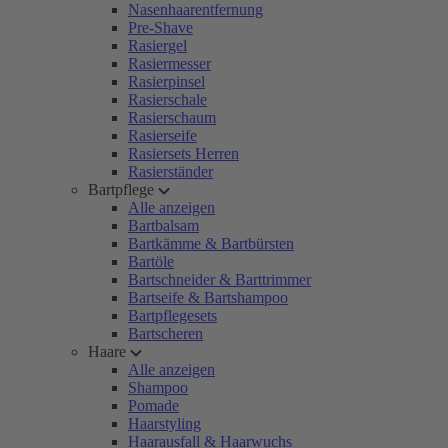
Nasenhaarentfernung
Pre-Shave
Rasiergel
Rasiermesser
Rasierpinsel
Rasierschale
Rasierschaum
Rasierseife
Rasiersets Herren
Rasierständer
Bartpflege
Alle anzeigen
Bartbalsam
Bartkämme & Bartbürsten
Bartöle
Bartschneider & Barttrimmer
Bartseife & Bartshampoo
Bartpflegesets
Bartscheren
Haare
Alle anzeigen
Shampoo
Pomade
Haarstyling
Haarausfall & Haarwuchs