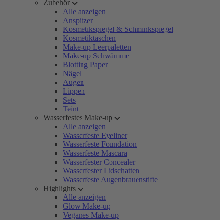
Zubehör
Alle anzeigen
Anspitzer
Kosmetikspiegel & Schminkspiegel
Kosmetiktaschen
Make-up Leerpaletten
Make-up Schwämme
Blotting Paper
Nägel
Augen
Lippen
Sets
Teint
Wasserfestes Make-up
Alle anzeigen
Wasserfeste Eyeliner
Wasserfeste Foundation
Wasserfeste Mascara
Wasserfester Concealer
Wasserfester Lidschatten
Wasserfeste Augenbrauenstifte
Highlights
Alle anzeigen
Glow Make-up
Veganes Make-up