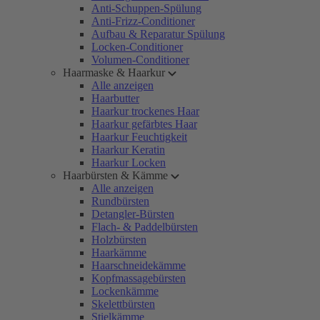
Anti-Schuppen-Spülung
Anti-Frizz-Conditioner
Aufbau & Reparatur Spülung
Locken-Conditioner
Volumen-Conditioner
Haarmaske & Haarkur
Alle anzeigen
Haarbutter
Haarkur trockenes Haar
Haarkur gefärbtes Haar
Haarkur Feuchtigkeit
Haarkur Keratin
Haarkur Locken
Haarbürsten & Kämme
Alle anzeigen
Rundbürsten
Detangler-Bürsten
Flach- & Paddelbürsten
Holzbürsten
Haarkämme
Haarschneidekämme
Kopfmassagebürsten
Lockenkämme
Skelettbürsten
Stielkämme