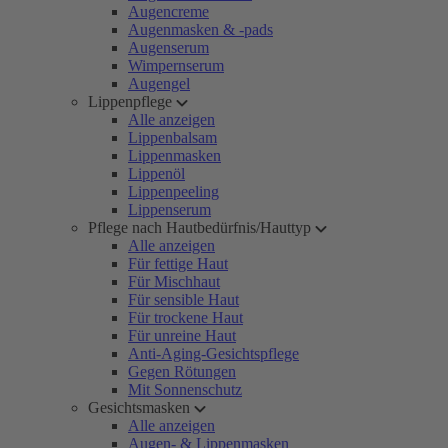
Augencreme
Augenmasken & -pads
Augenserum
Wimpernserum
Augengel
Lippenpflege
Alle anzeigen
Lippenbalsam
Lippenmasken
Lippenöl
Lippenpeeling
Lippenserum
Pflege nach Hautbedürfnis/Hauttyp
Alle anzeigen
Für fettige Haut
Für Mischhaut
Für sensible Haut
Für trockene Haut
Für unreine Haut
Anti-Aging-Gesichtspflege
Gegen Rötungen
Mit Sonnenschutz
Gesichtsmasken
Alle anzeigen
Augen- & Lippenmasken