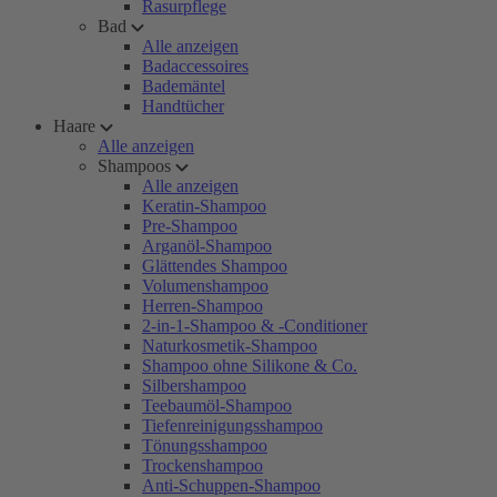
Rasurpflege
Bad
Alle anzeigen
Badaccessoires
Bademäntel
Handtücher
Haare
Alle anzeigen
Shampoos
Alle anzeigen
Keratin-Shampoo
Pre-Shampoo
Arganöl-Shampoo
Glättendes Shampoo
Volumenshampoo
Herren-Shampoo
2-in-1-Shampoo & -Conditioner
Naturkosmetik-Shampoo
Shampoo ohne Silikone & Co.
Silbershampoo
Teebaumöl-Shampoo
Tiefenreinigungsshampoo
Tönungsshampoo
Trockenshampoo
Anti-Schuppen-Shampoo