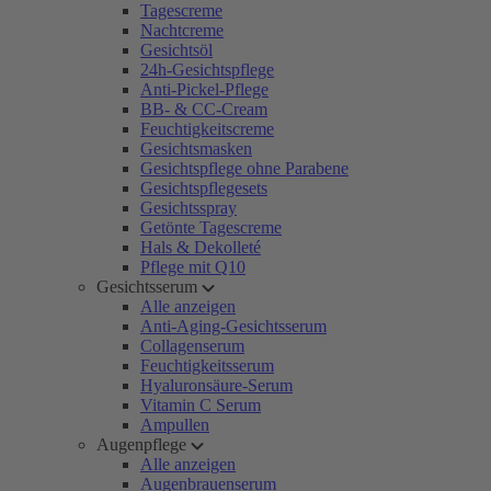
Tagescreme
Nachtcreme
Gesichtsöl
24h-Gesichtspflege
Anti-Pickel-Pflege
BB- & CC-Cream
Feuchtigkeitscreme
Gesichtsmasken
Gesichtspflege ohne Parabene
Gesichtspflegesets
Gesichtsspray
Getönte Tagescreme
Hals & Dekolleté
Pflege mit Q10
Gesichtsserum
Alle anzeigen
Anti-Aging-Gesichtsserum
Collagenserum
Feuchtigkeitsserum
Hyaluronsäure-Serum
Vitamin C Serum
Ampullen
Augenpflege
Alle anzeigen
Augenbrauenserum