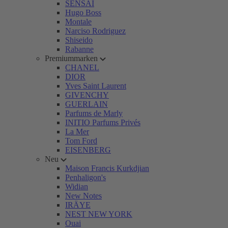
SENSAI
Hugo Boss
Montale
Narciso Rodriguez
Shiseido
Rabanne
Premiummarken
CHANEL
DIOR
Yves Saint Laurent
GIVENCHY
GUERLAIN
Parfums de Marly
INITIO Parfums Privés
La Mer
Tom Ford
EISENBERG
Neu
Maison Francis Kurkdjian
Penhaligon's
Widian
New Notes
IRÄYE
NEST NEW YORK
Ouai