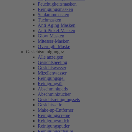
Feuchtigkeitsmasken
Reinigungsmasken
Schlammmasken
Tuchmasken
Anti-Aging-Masken
Anti-Pickel-Masken
Glow Masken
Mitesser-Masken
Overnight Maske
Gesichtsreinigung
Alle anzeigen
Gesichtspeeling
Gesichtswasser
Mizellenwasser
Reinigungsgel
Reinigungsöl
Abschminkpads
Abschminktücher
Gesichtsreinigungssets
Gesichtsseife
Make-up-Entferner
Reinigungscreme
Reinigungsmilch
Reinigungspuder
Reinigungsschaum