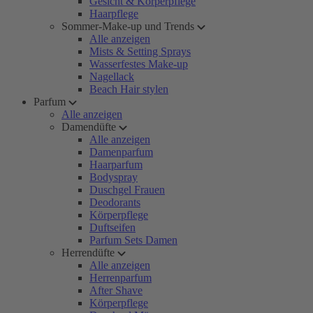
Gesicht & Körperpflege
Haarpflege
Sommer-Make-up und Trends
Alle anzeigen
Mists & Setting Sprays
Wasserfestes Make-up
Nagellack
Beach Hair stylen
Parfum
Alle anzeigen
Damendüfte
Alle anzeigen
Damenparfum
Haarparfum
Bodyspray
Duschgel Frauen
Deodorants
Körperpflege
Duftseifen
Parfum Sets Damen
Herrendüfte
Alle anzeigen
Herrenparfum
After Shave
Körperpflege