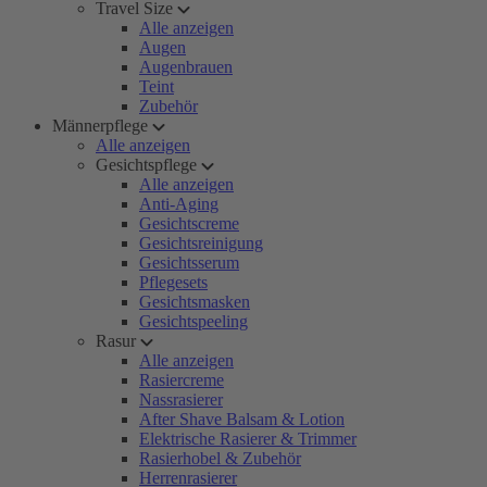
Travel Size
Alle anzeigen
Augen
Augenbrauen
Teint
Zubehör
Männerpflege
Alle anzeigen
Gesichtspflege
Alle anzeigen
Anti-Aging
Gesichtscreme
Gesichtsreinigung
Gesichtsserum
Pflegesets
Gesichtsmasken
Gesichtspeeling
Rasur
Alle anzeigen
Rasiercreme
Nassrasierer
After Shave Balsam & Lotion
Elektrische Rasierer & Trimmer
Rasierhobel & Zubehör
Herrenrasierer