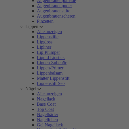
Augenbrauenpomade
Augenbrauenpuder
Augenbrauenstifte
Augenbrauenscheren
Pinzetten
Lippen
Alle anzeigen
Lippenstifte
Lipgloss
Lipliner
Lip-Plumper
Liquid Lipstick
Lippen Zubehör
Lippen-Primer
Lippenbalsam
Matter Lippenstift
Lippenstift-Sets
Nägel
Alle anzeigen
Nagellack
Base Coat
Top Coat
Nagelhärter
Nagelfeilen
Gel Nagellack