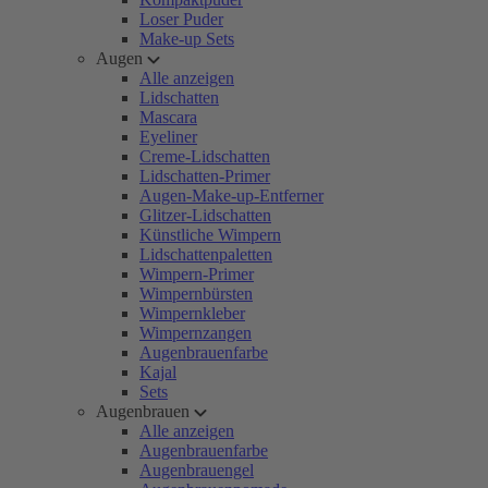
Loser Puder
Make-up Sets
Augen
Alle anzeigen
Lidschatten
Mascara
Eyeliner
Creme-Lidschatten
Lidschatten-Primer
Augen-Make-up-Entferner
Glitzer-Lidschatten
Künstliche Wimpern
Lidschattenpaletten
Wimpern-Primer
Wimpernbürsten
Wimpernkleber
Wimpernzangen
Augenbrauenfarbe
Kajal
Sets
Augenbrauen
Alle anzeigen
Augenbrauenfarbe
Augenbrauengel