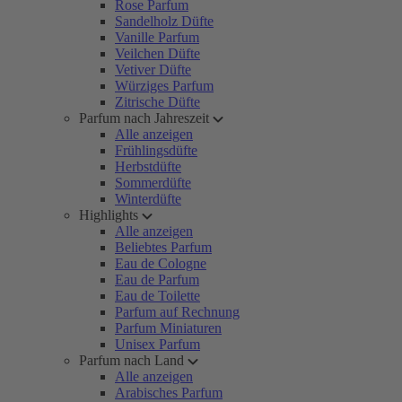
Rose Parfum
Sandelholz Düfte
Vanille Parfum
Veilchen Düfte
Vetiver Düfte
Würziges Parfum
Zitrische Düfte
Parfum nach Jahreszeit
Alle anzeigen
Frühlingsdüfte
Herbstdüfte
Sommerdüfte
Winterdüfte
Highlights
Alle anzeigen
Beliebtes Parfum
Eau de Cologne
Eau de Parfum
Eau de Toilette
Parfum auf Rechnung
Parfum Miniaturen
Unisex Parfum
Parfum nach Land
Alle anzeigen
Arabisches Parfum