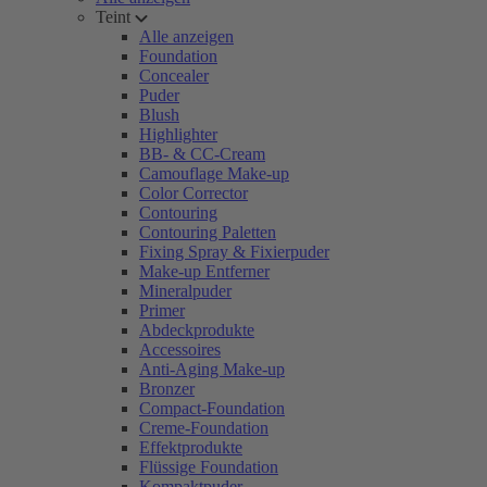
Teint
Alle anzeigen
Foundation
Concealer
Puder
Blush
Highlighter
BB- & CC-Cream
Camouflage Make-up
Color Corrector
Contouring
Contouring Paletten
Fixing Spray & Fixierpuder
Make-up Entferner
Mineralpuder
Primer
Abdeckprodukte
Accessoires
Anti-Aging Make-up
Bronzer
Compact-Foundation
Creme-Foundation
Effektprodukte
Flüssige Foundation
Kompaktpuder