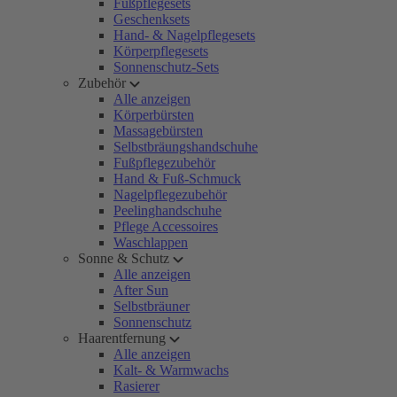
Fußpflegesets
Geschenksets
Hand- & Nagelpflegesets
Körperpflegesets
Sonnenschutz-Sets
Zubehör
Alle anzeigen
Körperbürsten
Massagebürsten
Selbstbräungshandschuhe
Fußpflegezubehör
Hand & Fuß-Schmuck
Nagelpflegezubehör
Peelinghandschuhe
Pflege Accessoires
Waschlappen
Sonne & Schutz
Alle anzeigen
After Sun
Selbstbräuner
Sonnenschutz
Haarentfernung
Alle anzeigen
Kalt- & Warmwachs
Rasierer