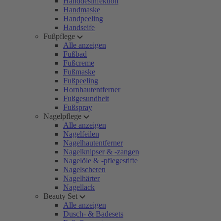
Handdesinfektion
Handmaske
Handpeeling
Handseife
Fußpflege
Alle anzeigen
Fußbad
Fußcreme
Fußmaske
Fußpeeling
Hornhautentferner
Fußgesundheit
Fußspray
Nagelpflege
Alle anzeigen
Nagelfeilen
Nagelhautentferner
Nagelknipser & -zangen
Nagelöle & -pflegestifte
Nagelscheren
Nagelhärter
Nagellack
Beauty Set
Alle anzeigen
Dusch- & Badesets