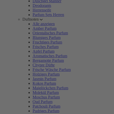
Duschgel Männer
Deodorants
Herrenseife
Parfum Sets Herren
Duftnoten
Alle anzeigen
Amber Parfum
Orientalisches Parfum
Blumiges Parfum
Fruchtiges Parfum
Frisches Parfum
Apfel Parfum
Aromatisches Parfum
Bergamotte Parfum
Chypre Düfte
Frische Wäsche Parfum
Holziges Parfum
Jasmin Parfum
Kokos Parfum
Maiglöckchen Parfum
Molekül Parfum
Moschus Parfum
Oud Parfum
Patchouli Parfum
Pudriges Parfum