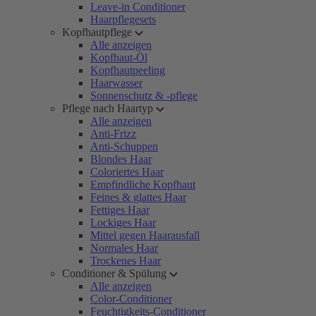
Leave-in Conditioner
Haarpflegesets
Kopfhautpflege
Alle anzeigen
Kopfhaut-Öl
Kopfhautpeeling
Haarwasser
Sonnenschutz & -pflege
Pflege nach Haartyp
Alle anzeigen
Anti-Frizz
Anti-Schuppen
Blondes Haar
Coloriertes Haar
Empfindliche Kopfhaut
Feines & glattes Haar
Fettiges Haar
Lockiges Haar
Mittel gegen Haarausfall
Normales Haar
Trockenes Haar
Conditioner & Spülung
Alle anzeigen
Color-Conditioner
Feuchtigkeits-Conditioner