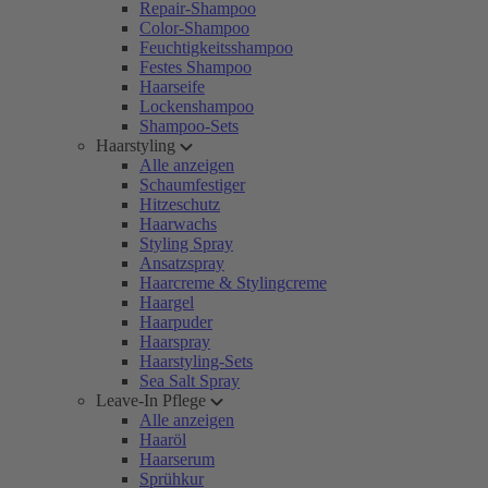
Repair-Shampoo
Color-Shampoo
Feuchtigkeitsshampoo
Festes Shampoo
Haarseife
Lockenshampoo
Shampoo-Sets
Haarstyling
Alle anzeigen
Schaumfestiger
Hitzeschutz
Haarwachs
Styling Spray
Ansatzspray
Haarcreme & Stylingcreme
Haargel
Haarpuder
Haarspray
Haarstyling-Sets
Sea Salt Spray
Leave-In Pflege
Alle anzeigen
Haaröl
Haarserum
Sprühkur