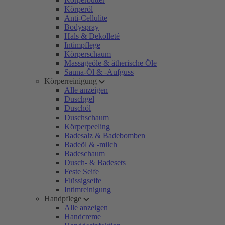
Körperöl
Anti-Cellulite
Bodyspray
Hals & Dekolleté
Intimpflege
Körperschaum
Massageöle & ätherische Öle
Sauna-Öl & -Aufguss
Körperreinigung
Alle anzeigen
Duschgel
Duschöl
Duschschaum
Körperpeeling
Badesalz & Badebomben
Badeöl & -milch
Badeschaum
Dusch- & Badesets
Feste Seife
Flüssigseife
Intimreinigung
Handpflege
Alle anzeigen
Handcreme