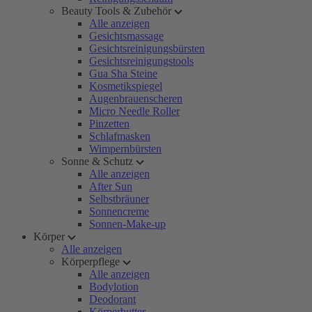
Beauty Tools & Zubehör
Alle anzeigen
Gesichtsmassage
Gesichtsreinigungsbürsten
Gesichtsreinigungstools
Gua Sha Steine
Kosmetikspiegel
Augenbrauenscheren
Micro Needle Roller
Pinzetten
Schlafmasken
Wimpernbürsten
Sonne & Schutz
Alle anzeigen
After Sun
Selbstbräuner
Sonnencreme
Sonnen-Make-up
Körper
Alle anzeigen
Körperpflege
Alle anzeigen
Bodylotion
Deodorant
Körperbutter