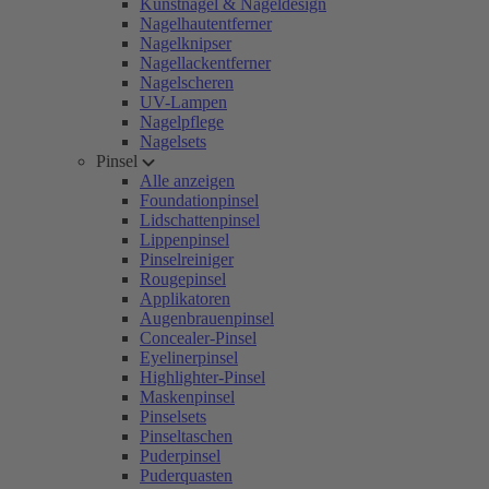
Kunstnägel & Nageldesign
Nagelhautentferner
Nagelknipser
Nagellackentferner
Nagelscheren
UV-Lampen
Nagelpflege
Nagelsets
Pinsel
Alle anzeigen
Foundationpinsel
Lidschattenpinsel
Lippenpinsel
Pinselreiniger
Rougepinsel
Applikatoren
Augenbrauenpinsel
Concealer-Pinsel
Eyelinerpinsel
Highlighter-Pinsel
Maskenpinsel
Pinselsets
Pinseltaschen
Puderpinsel
Puderquasten