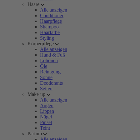
Haare
Alle anzeigen
Conditioner
Haarpflege
Shampoo
Haarfarbe
Styling
Körperpflege
Alle anzeigen
Hand & Fuß
Lotionen
Öle
Reinigung
Sonne
Deodorants
Seifen
Make-up
Alle anzeigen
Augen
Lippen
Nägel
Pinsel
Teint
Parfum
Alle anzeigen