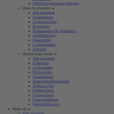
Wildschweinborsten-Bürsten
Haar-Accessoires
Alle anzeigen
Haargummis
Lockenwickler
Scrunchies
Haarspangen & -klammern
Sprühflaschen
Haarnadeln
Lockenbänder
Zubehör
Haarstyling-Geräte
Alle anzeigen
Glätteisen
Lockenstäbe
Heizwickler
Haartrockner
Haarschneidemaschine
Diffusor-Fön
Effilierschere
Friseurschere
Friseurumhänge
Warmluftbürsten
Make-up
Alle anzeigen