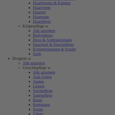
Haarbürsten & Kämme
Haarcreme
Haargel
Haarpaste
Haarpflege
Körperpflege
Alle anzeigen
Bodylotions
Deos & Antitranspirants
Duschgel & Duschpflege
Körperreinigung & Scrubs
Seife
Drogerie
Alle anzeigen
Gesichtspflege
Alle anzeigen
Anti-Aging
Augen
Lippen
Nachtpflege
Tagespflege
Rasur
Reinigung
Sonne
Zähne