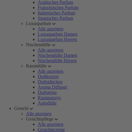
Arabisches Parfum
Französisches Parfum
Italienisches Parfum
Spanisches Parfum
Luxusparfum
Alle anzeigen
Luxusparfum Damen
Luxusparfum Herren
Nischendüfte
Alle anzeigen
Nischendüfte Damen
Nischendüfte Herren
Raumdüfte
Alle anzeigen
Duftkerzen
Duftstäbchen
Aroma Diffuser
Duftsteine
Raumsprays
Autodüfte
Gesicht
Alle anzeigen
Gesichtspflege
Alle anzeigen
Gesichtscreme