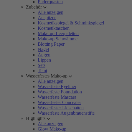
Puderquasten
Zubehör
Alle anzeigen
Anspitzer
Kosmetikspiegel & Schminkspiegel
Kosmetiktaschen
Make-up Leerpaletten
Make-up Schwämme
Blotting Paper
Nägel
Augen
Lippen
Sets
Teint
Wasserfestes Make-up
Alle anzeigen
Wasserfeste Eyeliner
Wasserfeste Foundation
Wasserfeste Mascara
Wasserfester Concealer
Wasserfester Lidschatten
Wasserfeste Augenbrauenstifte
Highlights
Alle anzeigen
Glow Make-up