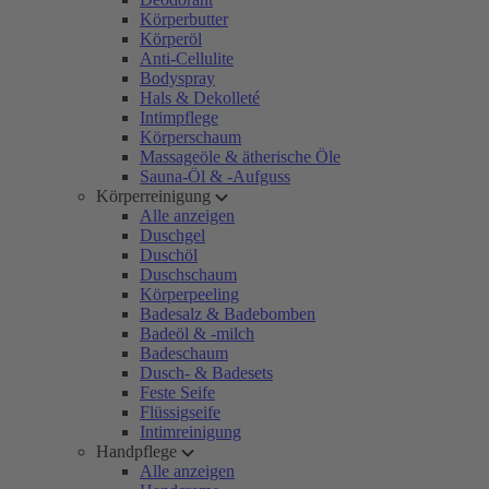
Körperbutter
Körperöl
Anti-Cellulite
Bodyspray
Hals & Dekolleté
Intimpflege
Körperschaum
Massageöle & ätherische Öle
Sauna-Öl & -Aufguss
Körperreinigung
Alle anzeigen
Duschgel
Duschöl
Duschschaum
Körperpeeling
Badesalz & Badebomben
Badeöl & -milch
Badeschaum
Dusch- & Badesets
Feste Seife
Flüssigseife
Intimreinigung
Handpflege
Alle anzeigen