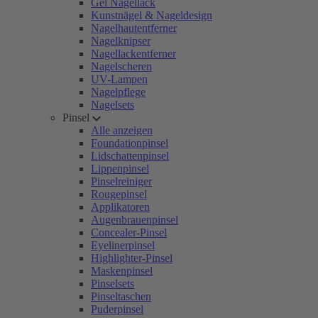
Gel Nagellack
Kunstnägel & Nageldesign
Nagelhautentferner
Nagelknipser
Nagellackentferner
Nagelscheren
UV-Lampen
Nagelpflege
Nagelsets
Pinsel
Alle anzeigen
Foundationpinsel
Lidschattenpinsel
Lippenpinsel
Pinselreiniger
Rougepinsel
Applikatoren
Augenbrauenpinsel
Concealer-Pinsel
Eyelinerpinsel
Highlighter-Pinsel
Maskenpinsel
Pinselsets
Pinseltaschen
Puderpinsel