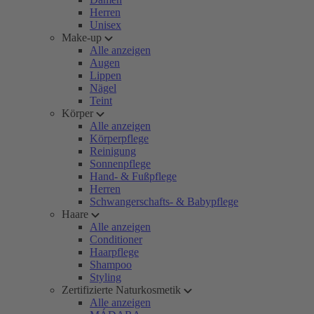
Herren
Unisex
Make-up
Alle anzeigen
Augen
Lippen
Nägel
Teint
Körper
Alle anzeigen
Körperpflege
Reinigung
Sonnenpflege
Hand- & Fußpflege
Herren
Schwangerschafts- & Babypflege
Haare
Alle anzeigen
Conditioner
Haarpflege
Shampoo
Styling
Zertifizierte Naturkosmetik
Alle anzeigen