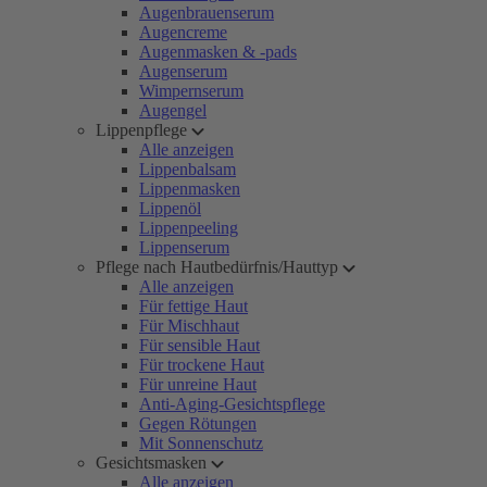
Augenbrauenserum
Augencreme
Augenmasken & -pads
Augenserum
Wimpernserum
Augengel
Lippenpflege
Alle anzeigen
Lippenbalsam
Lippenmasken
Lippenöl
Lippenpeeling
Lippenserum
Pflege nach Hautbedürfnis/Hauttyp
Alle anzeigen
Für fettige Haut
Für Mischhaut
Für sensible Haut
Für trockene Haut
Für unreine Haut
Anti-Aging-Gesichtspflege
Gegen Rötungen
Mit Sonnenschutz
Gesichtsmasken
Alle anzeigen