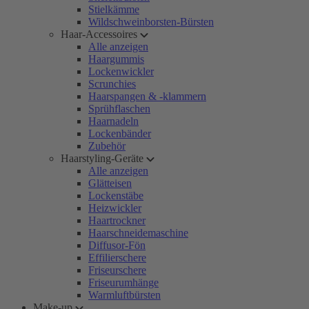
Stielkämme
Wildschweinborsten-Bürsten
Haar-Accessoires
Alle anzeigen
Haargummis
Lockenwickler
Scrunchies
Haarspangen & -klammern
Sprühflaschen
Haarnadeln
Lockenbänder
Zubehör
Haarstyling-Geräte
Alle anzeigen
Glätteisen
Lockenstäbe
Heizwickler
Haartrockner
Haarschneidemaschine
Diffusor-Fön
Effilierschere
Friseurschere
Friseurumhänge
Warmluftbürsten
Make-up