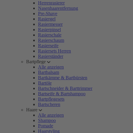
Herrenrasierer
Nasenhaarentfernung
Pre-Shave
Rasiergel
Rasiermesser
Rasierpinsel
Rasierschale
Rasierschaum
Rasierseife
Rasiersets Herren
Rasierständer
Bartpflege
Alle anzeigen
Bartbalsam
Bartkämme & Bartbürsten
Bartöle
Bartschneider & Barttrimmer
Bartseife & Bartshampoo
Bartpflegesets
Bartscheren
Haare
Alle anzeigen
Shampoo
Pomade
Haarstyling