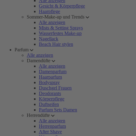
Alle anzeigen
Gesicht & Körperpflege
Haarpflege
Sommer-Make-up und Trends
Alle anzeigen
Mists & Setting Sprays
Wasserfestes Make-up
Nagellack
Beach Hair stylen
Parfum
Alle anzeigen
Damendüfte
Alle anzeigen
Damenparfum
Haarparfum
Bodyspray
Duschgel Frauen
Deodorants
Körperpflege
Duftseifen
Parfum Sets Damen
Herrendüfte
Alle anzeigen
Herrenparfum
After Shave