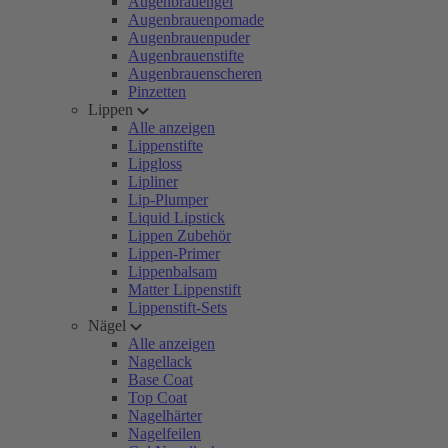
Augenbrauengel
Augenbrauenpomade
Augenbrauenpuder
Augenbrauenstifte
Augenbrauenscheren
Pinzetten
Lippen
Alle anzeigen
Lippenstifte
Lipgloss
Lipliner
Lip-Plumper
Liquid Lipstick
Lippen Zubehör
Lippen-Primer
Lippenbalsam
Matter Lippenstift
Lippenstift-Sets
Nägel
Alle anzeigen
Nagellack
Base Coat
Top Coat
Nagelhärter
Nagelfeilen