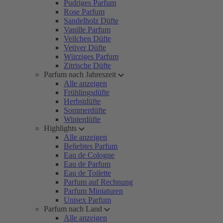
Pudriges Parfum
Rose Parfum
Sandelholz Düfte
Vanille Parfum
Veilchen Düfte
Vetiver Düfte
Würziges Parfum
Zitrische Düfte
Parfum nach Jahreszeit
Alle anzeigen
Frühlingsdüfte
Herbstdüfte
Sommerdüfte
Winterdüfte
Highlights
Alle anzeigen
Beliebtes Parfum
Eau de Cologne
Eau de Parfum
Eau de Toilette
Parfum auf Rechnung
Parfum Miniaturen
Unisex Parfum
Parfum nach Land
Alle anzeigen