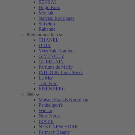
SENSAI
Hugo Boss
Montale
Narciso Rodriguez
Shiseido
Rabanne
Premiummarken
CHANEL
DIOR
Yves Saint Laurent
GIVENCHY
GUERLAIN
Parfums de Marly
INITIO Parfums Privés
La Mer
Tom Ford
EISENBERG
Neu
Maison Francis Kurkdjian
Penhaligon's
Widian
New Notes
IRÄYE
NEST NEW YORK
Farmacy Beauty