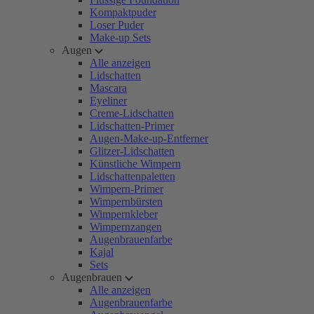
Kompaktpuder
Loser Puder
Make-up Sets
Augen
Alle anzeigen
Lidschatten
Mascara
Eyeliner
Creme-Lidschatten
Lidschatten-Primer
Augen-Make-up-Entferner
Glitzer-Lidschatten
Künstliche Wimpern
Lidschattenpaletten
Wimpern-Primer
Wimpernbürsten
Wimpernkleber
Wimpernzangen
Augenbrauenfarbe
Kajal
Sets
Augenbrauen
Alle anzeigen
Augenbrauenfarbe