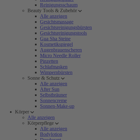
Reinigungsschaum
Beauty Tools & Zubehör
Alle anzeigen
Gesichtsmassage
Gesichtsreinigungsbürsten
Gesichtsreinigungstools
Gua Sha Steine
Kosmetikspiegel
Augenbrauenscheren
Micro Needle Roller
Pinzetten
Schlafmasken
Wimpernbürsten
Sonne & Schutz
Alle anzeigen
After Sun
Selbstbräuner
Sonnencreme
Sonnen-Make-up
Körper
Alle anzeigen
Körperpflege
Alle anzeigen
Bodylotion
Deodorant