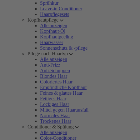
Sprühkur
Leave-in Conditioner
Haarpflegesets
Kopfhautpflege
Alle anzeigen
Kopfhaut-Öl
Kopfhautpeeling
Haarwasser
Sonnenschutz & -pflege
Pflege nach Haartyp
Alle anzeigen
Anti-Frizz
Anti-Schuppen
Blondes Haar
Coloriertes Haar
Empfindliche Kopfhaut
Feines & glattes Haar
Fettiges Haar
Lockiges Haar
Mittel gegen Haarausfall
Normales Haar
Trockenes Haar
Conditioner & Spülung
Alle anzeigen
Color-Conditioner