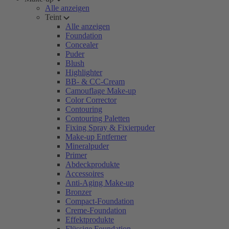
Alle anzeigen
Teint
Alle anzeigen
Foundation
Concealer
Puder
Blush
Highlighter
BB- & CC-Cream
Camouflage Make-up
Color Corrector
Contouring
Contouring Paletten
Fixing Spray & Fixierpuder
Make-up Entferner
Mineralpuder
Primer
Abdeckprodukte
Accessoires
Anti-Aging Make-up
Bronzer
Compact-Foundation
Creme-Foundation
Effektprodukte
Flüssige Foundation