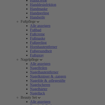
Handcreme
Handdesinfektion
Handmaske
Handpeeling
Handseife
Fußpflege
Alle anzeigen
Fußbad
Fußcreme
Fußmaske
Fußpeeling
Hornhautentferner
Fußgesundheit
Fußspray
Nagelpflege
Alle anzeigen
Nagelfeilen
Nagelhautentferner
Nagelknipser & -zangen
Nagelöle & -pflegestifte
Nagelscheren
Nagelhärter
Nagellack
Beauty Set
Alle anzeigen