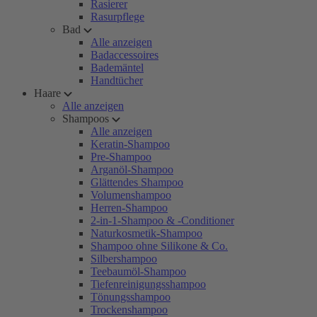
Rasierer
Rasurpflege
Bad
Alle anzeigen
Badaccessoires
Bademäntel
Handtücher
Haare
Alle anzeigen
Shampoos
Alle anzeigen
Keratin-Shampoo
Pre-Shampoo
Arganöl-Shampoo
Glättendes Shampoo
Volumenshampoo
Herren-Shampoo
2-in-1-Shampoo & -Conditioner
Naturkosmetik-Shampoo
Shampoo ohne Silikone & Co.
Silbershampoo
Teebaumöl-Shampoo
Tiefenreinigungsshampoo
Tönungsshampoo
Trockenshampoo