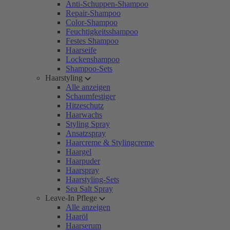
Anti-Schuppen-Shampoo
Repair-Shampoo
Color-Shampoo
Feuchtigkeitsshampoo
Festes Shampoo
Haarseife
Lockenshampoo
Shampoo-Sets
Haarstyling
Alle anzeigen
Schaumfestiger
Hitzeschutz
Haarwachs
Styling Spray
Ansatzspray
Haarcreme & Stylingcreme
Haargel
Haarpuder
Haarspray
Haarstyling-Sets
Sea Salt Spray
Leave-In Pflege
Alle anzeigen
Haaröl
Haarserum