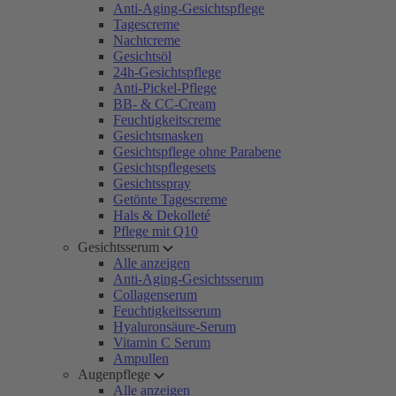
Anti-Aging-Gesichtspflege
Tagescreme
Nachtcreme
Gesichtsöl
24h-Gesichtspflege
Anti-Pickel-Pflege
BB- & CC-Cream
Feuchtigkeitscreme
Gesichtsmasken
Gesichtspflege ohne Parabene
Gesichtspflegesets
Gesichtsspray
Getönte Tagescreme
Hals & Dekolleté
Pflege mit Q10
Gesichtsserum
Alle anzeigen
Anti-Aging-Gesichtsserum
Collagenserum
Feuchtigkeitsserum
Hyaluronsäure-Serum
Vitamin C Serum
Ampullen
Augenpflege
Alle anzeigen