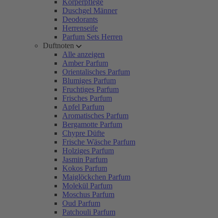
Körperpflege
Duschgel Männer
Deodorants
Herrenseife
Parfum Sets Herren
Duftnoten
Alle anzeigen
Amber Parfum
Orientalisches Parfum
Blumiges Parfum
Fruchtiges Parfum
Frisches Parfum
Apfel Parfum
Aromatisches Parfum
Bergamotte Parfum
Chypre Düfte
Frische Wäsche Parfum
Holziges Parfum
Jasmin Parfum
Kokos Parfum
Maiglöckchen Parfum
Molekül Parfum
Moschus Parfum
Oud Parfum
Patchouli Parfum