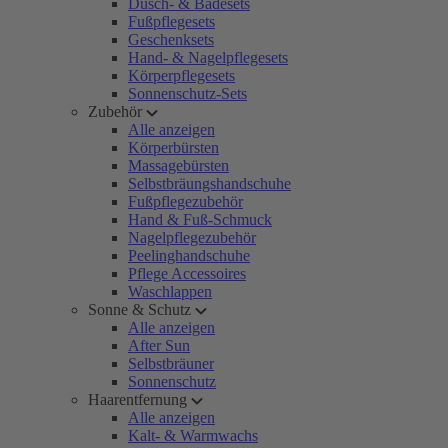
Dusch- & Badesets
Fußpflegesets
Geschenksets
Hand- & Nagelpflegesets
Körperpflegesets
Sonnenschutz-Sets
Zubehör
Alle anzeigen
Körperbürsten
Massagebürsten
Selbstbräungshandschuhe
Fußpflegezubehör
Hand & Fuß-Schmuck
Nagelpflegezubehör
Peelinghandschuhe
Pflege Accessoires
Waschlappen
Sonne & Schutz
Alle anzeigen
After Sun
Selbstbräuner
Sonnenschutz
Haarentfernung
Alle anzeigen
Kalt- & Warmwachs