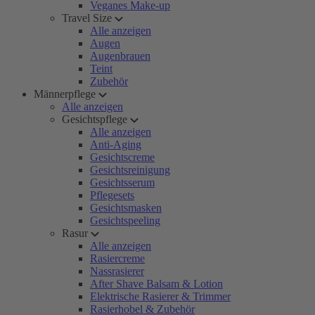
Veganes Make-up
Travel Size
Alle anzeigen
Augen
Augenbrauen
Teint
Zubehör
Männerpflege
Alle anzeigen
Gesichtspflege
Alle anzeigen
Anti-Aging
Gesichtscreme
Gesichtsreinigung
Gesichtsserum
Pflegesets
Gesichtsmasken
Gesichtspeeling
Rasur
Alle anzeigen
Rasiercreme
Nassrasierer
After Shave Balsam & Lotion
Elektrische Rasierer & Trimmer
Rasierhobel & Zubehör