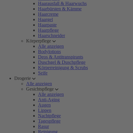
Haarausfall & Haarwuchs
Haarbürsten & Kämme
Haarcreme
Haargel
Haarpaste
Haarpflege
Haarschneider
Körperpflege
Alle anzeigen
Bodylotions
Deos & Antitranspirants
Duschgel & Duschpflege
Körperreinigung & Scrubs
Seife
Drogerie
Alle anzeigen
Gesichtspflege
Alle anzeigen
Anti-Aging
Augen
Lippen
Nachtpflege
Tagespflege
Rasur
Reinigung