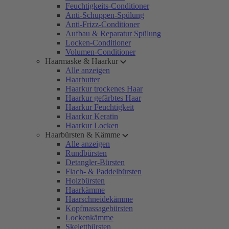
Feuchtigkeits-Conditioner
Anti-Schuppen-Spülung
Anti-Frizz-Conditioner
Aufbau & Reparatur Spülung
Locken-Conditioner
Volumen-Conditioner
Haarmaske & Haarkur
Alle anzeigen
Haarbutter
Haarkur trockenes Haar
Haarkur gefärbtes Haar
Haarkur Feuchtigkeit
Haarkur Keratin
Haarkur Locken
Haarbürsten & Kämme
Alle anzeigen
Rundbürsten
Detangler-Bürsten
Flach- & Paddelbürsten
Holzbürsten
Haarkämme
Haarschneidekämme
Kopfmassagebürsten
Lockenkämme
Skelettbürsten