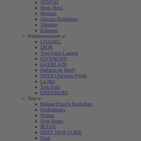
SENSAI
Hugo Boss
Montale
Narciso Rodriguez
Shiseido
Rabanne
Premiummarken
CHANEL
DIOR
Yves Saint Laurent
GIVENCHY
GUERLAIN
Parfums de Marly
INITIO Parfums Privés
La Mer
Tom Ford
EISENBERG
Neu
Maison Francis Kurkdjian
Penhaligon's
Widian
New Notes
IRÄYE
NEST NEW YORK
Ouai