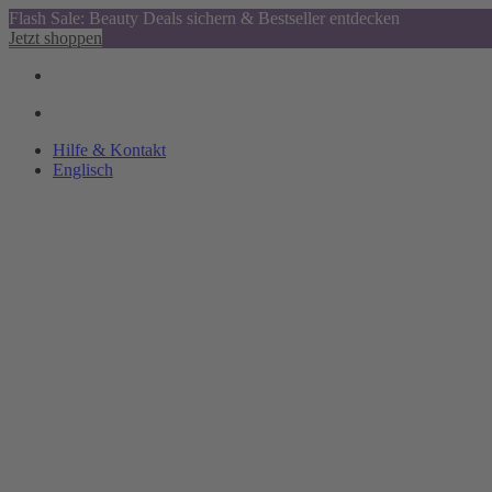
Flash Sale: Beauty Deals sichern & Bestseller entdecken
Jetzt shoppen
Hilfe & Kontakt
Englisch