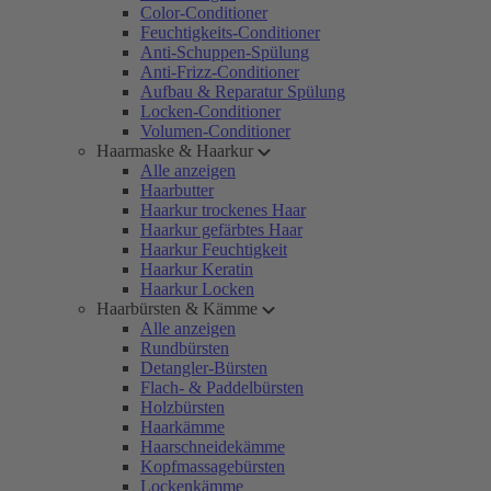
Color-Conditioner
Feuchtigkeits-Conditioner
Anti-Schuppen-Spülung
Anti-Frizz-Conditioner
Aufbau & Reparatur Spülung
Locken-Conditioner
Volumen-Conditioner
Haarmaske & Haarkur
Alle anzeigen
Haarbutter
Haarkur trockenes Haar
Haarkur gefärbtes Haar
Haarkur Feuchtigkeit
Haarkur Keratin
Haarkur Locken
Haarbürsten & Kämme
Alle anzeigen
Rundbürsten
Detangler-Bürsten
Flach- & Paddelbürsten
Holzbürsten
Haarkämme
Haarschneidekämme
Kopfmassagebürsten
Lockenkämme