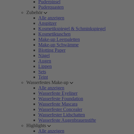
Puderpinsel
Puderquasten
Zubehör
Alle anzeigen
Anspitzer
Kosmetikspiegel & Schminkspiegel
Kosmetiktaschen
Make-up Leerpaletten
Make-up Schwämme
Blotting Paper
Nägel
Augen
Lippen
Sets
Teint
Wasserfestes Make-up
Alle anzeigen
Wasserfeste Eyeliner
Wasserfeste Foundation
Wasserfeste Mascara
Wasserfester Concealer
Wasserfester Lidschatten
Wasserfeste Augenbrauenstifte
Highlights
Alle anzeigen