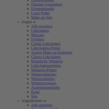
Flüssige Foundation
Kompaktpuder
Loser Puder
Make-up Sets
Augen
Alle anzeigen
Lidschatten
Mascara
Eyeliner
Creme-Lidschatten
Lidschatten-Primer
Augen-Make-up-Entferner
Glitzer-Lidschatten
Künstliche Wimpern
Lidschattenpaletten
Wimpern-Primer
Wimpernbürsten
Wimpernkleber
Wimpernzangen
Augenbrauenfarbe
Kajal
Sets
Augenbrauen
Alle anzeigen