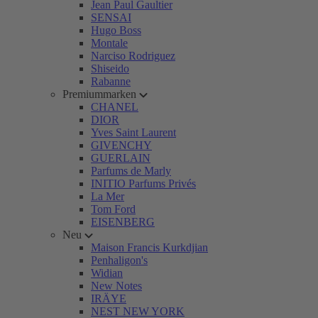
Jean Paul Gaultier
SENSAI
Hugo Boss
Montale
Narciso Rodriguez
Shiseido
Rabanne
Premiummarken
CHANEL
DIOR
Yves Saint Laurent
GIVENCHY
GUERLAIN
Parfums de Marly
INITIO Parfums Privés
La Mer
Tom Ford
EISENBERG
Neu
Maison Francis Kurkdjian
Penhaligon's
Widian
New Notes
IRÄYE
NEST NEW YORK