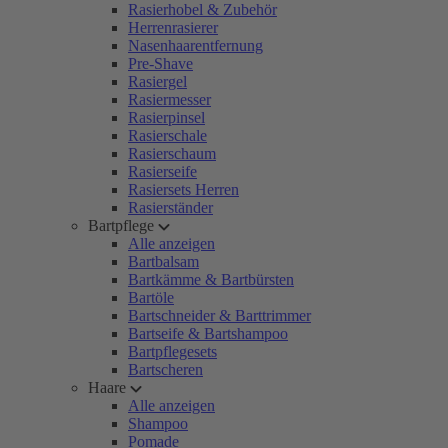
Rasierhobel & Zubehör
Herrenrasierer
Nasenhaarentfernung
Pre-Shave
Rasiergel
Rasiermesser
Rasierpinsel
Rasierschale
Rasierschaum
Rasierseife
Rasiersets Herren
Rasierständer
Bartpflege
Alle anzeigen
Bartbalsam
Bartkämme & Bartbürsten
Bartöle
Bartschneider & Barttrimmer
Bartseife & Bartshampoo
Bartpflegesets
Bartscheren
Haare
Alle anzeigen
Shampoo
Pomade