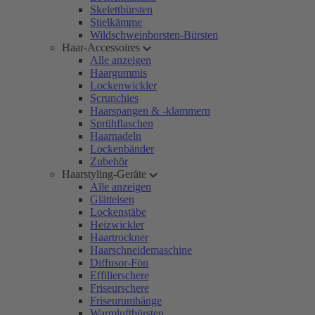
Skelettbürsten
Stielkämme
Wildschweinborsten-Bürsten
Haar-Accessoires
Alle anzeigen
Haargummis
Lockenwickler
Scrunchies
Haarspangen & -klammern
Sprühflaschen
Haarnadeln
Lockenbänder
Zubehör
Haarstyling-Geräte
Alle anzeigen
Glätteisen
Lockenstäbe
Heizwickler
Haartrockner
Haarschneidemaschine
Diffusor-Fön
Effilierschere
Friseurschere
Friseurumhänge
Warmluftbürsten