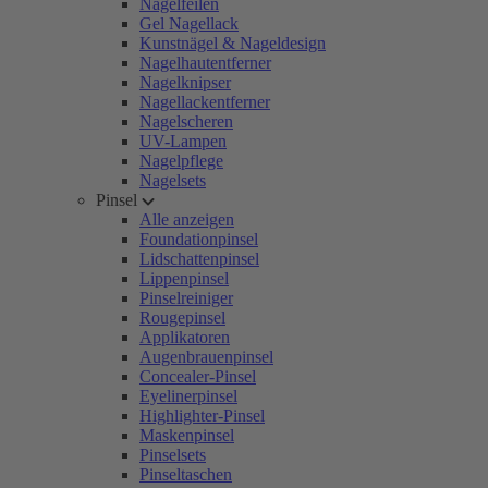
Nagelfeilen
Gel Nagellack
Kunstnägel & Nageldesign
Nagelhautentferner
Nagelknipser
Nagellackentferner
Nagelscheren
UV-Lampen
Nagelpflege
Nagelsets
Pinsel
Alle anzeigen
Foundationpinsel
Lidschattenpinsel
Lippenpinsel
Pinselreiniger
Rougepinsel
Applikatoren
Augenbrauenpinsel
Concealer-Pinsel
Eyelinerpinsel
Highlighter-Pinsel
Maskenpinsel
Pinselsets
Pinseltaschen