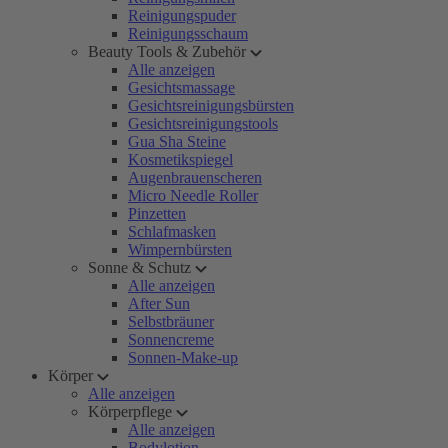
Reinigungspuder
Reinigungsschaum
Beauty Tools & Zubehör
Alle anzeigen
Gesichtsmassage
Gesichtsreinigungsbürsten
Gesichtsreinigungstools
Gua Sha Steine
Kosmetikspiegel
Augenbrauenscheren
Micro Needle Roller
Pinzetten
Schlafmasken
Wimpernbürsten
Sonne & Schutz
Alle anzeigen
After Sun
Selbstbräuner
Sonnencreme
Sonnen-Make-up
Körper
Alle anzeigen
Körperpflege
Alle anzeigen
Bodylotion