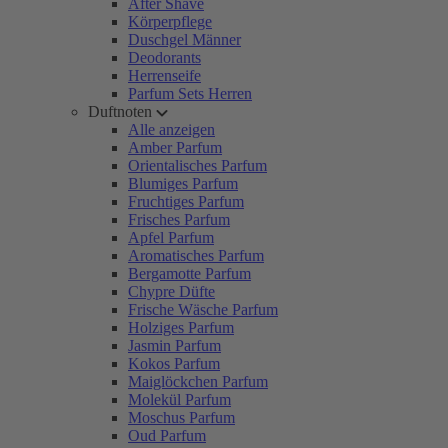
After Shave
Körperpflege
Duschgel Männer
Deodorants
Herrenseife
Parfum Sets Herren
Duftnoten
Alle anzeigen
Amber Parfum
Orientalisches Parfum
Blumiges Parfum
Fruchtiges Parfum
Frisches Parfum
Apfel Parfum
Aromatisches Parfum
Bergamotte Parfum
Chypre Düfte
Frische Wäsche Parfum
Holziges Parfum
Jasmin Parfum
Kokos Parfum
Maiglöckchen Parfum
Molekül Parfum
Moschus Parfum
Oud Parfum