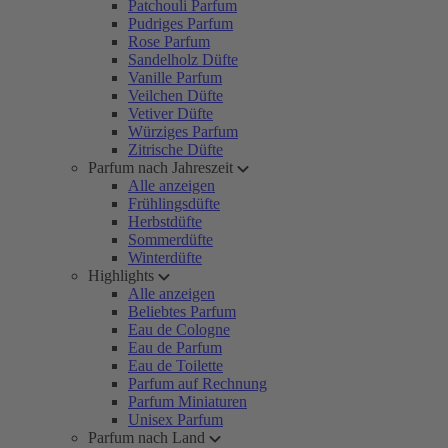
Patchouli Parfum
Pudriges Parfum
Rose Parfum
Sandelholz Düfte
Vanille Parfum
Veilchen Düfte
Vetiver Düfte
Würziges Parfum
Zitrische Düfte
Parfum nach Jahreszeit
Alle anzeigen
Frühlingsdüfte
Herbstdüfte
Sommerdüfte
Winterdüfte
Highlights
Alle anzeigen
Beliebtes Parfum
Eau de Cologne
Eau de Parfum
Eau de Toilette
Parfum auf Rechnung
Parfum Miniaturen
Unisex Parfum
Parfum nach Land