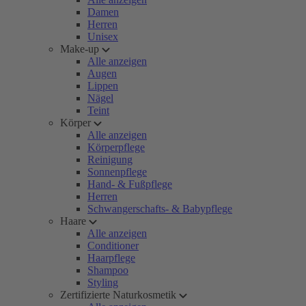
Damen
Herren
Unisex
Make-up
Alle anzeigen
Augen
Lippen
Nägel
Teint
Körper
Alle anzeigen
Körperpflege
Reinigung
Sonnenpflege
Hand- & Fußpflege
Herren
Schwangerschafts- & Babypflege
Haare
Alle anzeigen
Conditioner
Haarpflege
Shampoo
Styling
Zertifizierte Naturkosmetik