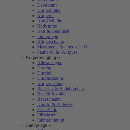
Deodorant
Körperbutter
Körperöl
Anti-Cellulite
Bodyspray
Hals & Dekolleté
Intimpflege
Körperschaum
Massageöle & ätherische Öle
Sauna-Öl & -Aufguss
Körperreinigung
Alle anzeigen
Duschgel
Duschöl
Duschschaum
Körperpeeling
Badesalz & Badebomben
Badeöl & -milch
Badeschaum
Dusch- & Badesets
Feste Seife
Flüssigseife
Intimreinigung
Handpflege