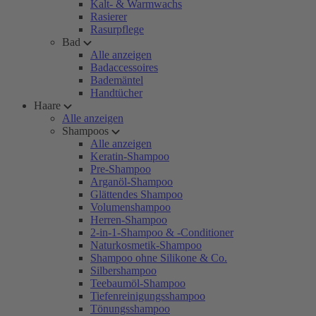
Kalt- & Warmwachs
Rasierer
Rasurpflege
Bad
Alle anzeigen
Badaccessoires
Bademäntel
Handtücher
Haare
Alle anzeigen
Shampoos
Alle anzeigen
Keratin-Shampoo
Pre-Shampoo
Arganöl-Shampoo
Glättendes Shampoo
Volumenshampoo
Herren-Shampoo
2-in-1-Shampoo & -Conditioner
Naturkosmetik-Shampoo
Shampoo ohne Silikone & Co.
Silbershampoo
Teebaumöl-Shampoo
Tiefenreinigungsshampoo
Tönungsshampoo