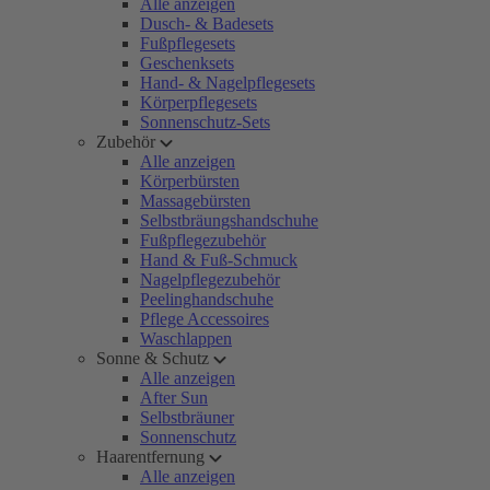
Alle anzeigen
Dusch- & Badesets
Fußpflegesets
Geschenksets
Hand- & Nagelpflegesets
Körperpflegesets
Sonnenschutz-Sets
Zubehör
Alle anzeigen
Körperbürsten
Massagebürsten
Selbstbräungshandschuhe
Fußpflegezubehör
Hand & Fuß-Schmuck
Nagelpflegezubehör
Peelinghandschuhe
Pflege Accessoires
Waschlappen
Sonne & Schutz
Alle anzeigen
After Sun
Selbstbräuner
Sonnenschutz
Haarentfernung
Alle anzeigen