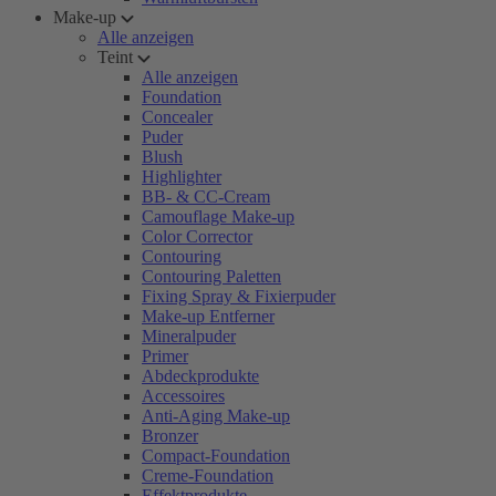
Make-up
Alle anzeigen
Teint
Alle anzeigen
Foundation
Concealer
Puder
Blush
Highlighter
BB- & CC-Cream
Camouflage Make-up
Color Corrector
Contouring
Contouring Paletten
Fixing Spray & Fixierpuder
Make-up Entferner
Mineralpuder
Primer
Abdeckprodukte
Accessoires
Anti-Aging Make-up
Bronzer
Compact-Foundation
Creme-Foundation
Effektprodukte