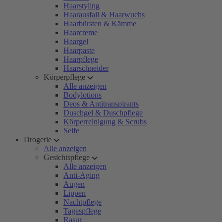
Haarstyling
Haarausfall & Haarwuchs
Haarbürsten & Kämme
Haarcreme
Haargel
Haarpaste
Haarpflege
Haarschneider
Körperpflege
Alle anzeigen
Bodylotions
Deos & Antitranspirants
Duschgel & Duschpflege
Körperreinigung & Scrubs
Seife
Drogerie
Alle anzeigen
Gesichtspflege
Alle anzeigen
Anti-Aging
Augen
Lippen
Nachtpflege
Tagespflege
Rasur