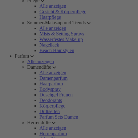
Pflege
Alle anzeigen
Gesicht & Körperpflege
Haarpflege
Sommer-Make-up und Trends
Alle anzeigen
Mists & Setting Sprays
Wasserfestes Make-up
Nagellack
Beach Hair stylen
Parfum
Alle anzeigen
Damendüfte
Alle anzeigen
Damenparfum
Haarparfum
Bodyspray
Duschgel Frauen
Deodorants
Körperpflege
Duftseifen
Parfum Sets Damen
Herrendüfte
Alle anzeigen
Herrenparfum