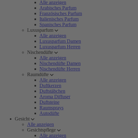
Alle anzeigen
Arabisches Parfum
Französisches Parfum
Italienisches Parfum
Spanisches Parfum
Luxusparfum
Alle anzeigen
Luxusparfum Damen
Luxusparfum Herren
Nischendüfte
Alle anzeigen
Nischendüfte Damen
Nischendüfte Herren
Raumdüfte
Alle anzeigen
Duftkerzen
Duftstäbchen
Aroma Diffuser
Duftsteine
Raumsprays
Autodüfte
Gesicht
Alle anzeigen
Gesichtspflege
Alle anzeigen