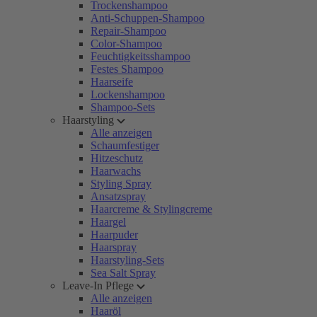
Trockenshampoo
Anti-Schuppen-Shampoo
Repair-Shampoo
Color-Shampoo
Feuchtigkeitsshampoo
Festes Shampoo
Haarseife
Lockenshampoo
Shampoo-Sets
Haarstyling
Alle anzeigen
Schaumfestiger
Hitzeschutz
Haarwachs
Styling Spray
Ansatzspray
Haarcreme & Stylingcreme
Haargel
Haarpuder
Haarspray
Haarstyling-Sets
Sea Salt Spray
Leave-In Pflege
Alle anzeigen
Haaröl