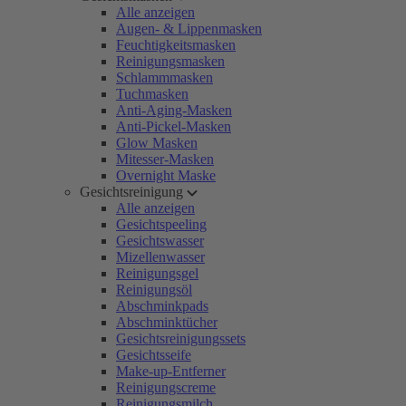
Alle anzeigen
Augen- & Lippenmasken
Feuchtigkeitsmasken
Reinigungsmasken
Schlammmasken
Tuchmasken
Anti-Aging-Masken
Anti-Pickel-Masken
Glow Masken
Mitesser-Masken
Overnight Maske
Gesichtsreinigung
Alle anzeigen
Gesichtspeeling
Gesichtswasser
Mizellenwasser
Reinigungsgel
Reinigungsöl
Abschminkpads
Abschminktücher
Gesichtsreinigungssets
Gesichtsseife
Make-up-Entferner
Reinigungscreme
Reinigungsmilch