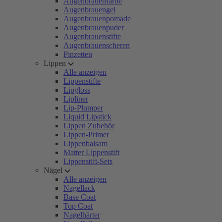
Augenbrauenfarbe
Augenbrauengel
Augenbrauenpomade
Augenbrauenpuder
Augenbrauenstifte
Augenbrauenscheren
Pinzetten
Lippen
Alle anzeigen
Lippenstifte
Lipgloss
Lipliner
Lip-Plumper
Liquid Lipstick
Lippen Zubehör
Lippen-Primer
Lippenbalsam
Matter Lippenstift
Lippenstift-Sets
Nägel
Alle anzeigen
Nagellack
Base Coat
Top Coat
Nagelhärter