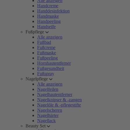
Alle anzeigen
Handcreme
Handdesinfektion
Handmaske
Handpeeling
Handseife
Fußpflege
Alle anzeigen
Fußbad
Fußcreme
Fußmaske
Fußpeeling
Hornhautentferner
Fußgesundheit
Fußspray
Nagelpflege
Alle anzeigen
Nagelfeilen
Nagelhautentferner
Nagelknipser & -zangen
Nagelöle & -pflegestifte
Nagelscheren
Nagelhärter
Nagellack
Beauty Set