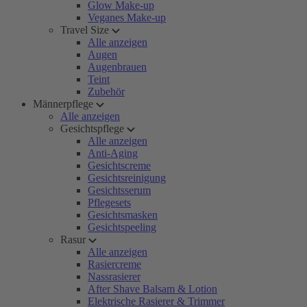
Glow Make-up
Veganes Make-up
Travel Size
Alle anzeigen
Augen
Augenbrauen
Teint
Zubehör
Männerpflege
Alle anzeigen
Gesichtspflege
Alle anzeigen
Anti-Aging
Gesichtscreme
Gesichtsreinigung
Gesichtsserum
Pflegesets
Gesichtsmasken
Gesichtspeeling
Rasur
Alle anzeigen
Rasiercreme
Nassrasierer
After Shave Balsam & Lotion
Elektrische Rasierer & Trimmer