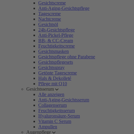
Gesichtscreme
Anti-Aging-Gesichtspflege
Tagescreme
Nachtcreme
Gesichtsöl
24h-Gesichtspflege
Anti-Pickel-Pflege
BB- & CC-Cream
Feuchtigkeitscreme
Gesichtsmasken
Gesichtspflege ohne Parabene
Gesichtspflegesets
Gesichtsspray
Getönte Tagescreme
Hals & Dekolleté
Pflege mit Q10
Gesichtsserum
Alle anzeigen
Anti-Aging-Gesichtsserum
Collagenserum
Feuchtigkeitsserum
Hyaluronsäure-Serum
Vitamin C Serum
Ampullen
Augenpflege