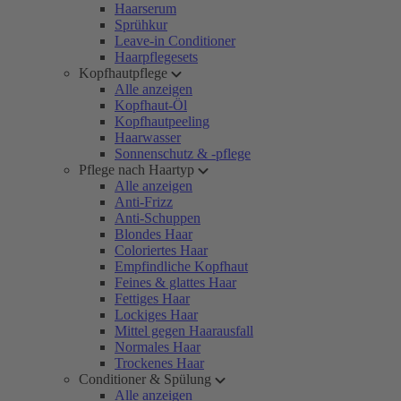
Haarserum
Sprühkur
Leave-in Conditioner
Haarpflegesets
Kopfhautpflege
Alle anzeigen
Kopfhaut-Öl
Kopfhautpeeling
Haarwasser
Sonnenschutz & -pflege
Pflege nach Haartyp
Alle anzeigen
Anti-Frizz
Anti-Schuppen
Blondes Haar
Coloriertes Haar
Empfindliche Kopfhaut
Feines & glattes Haar
Fettiges Haar
Lockiges Haar
Mittel gegen Haarausfall
Normales Haar
Trockenes Haar
Conditioner & Spülung
Alle anzeigen